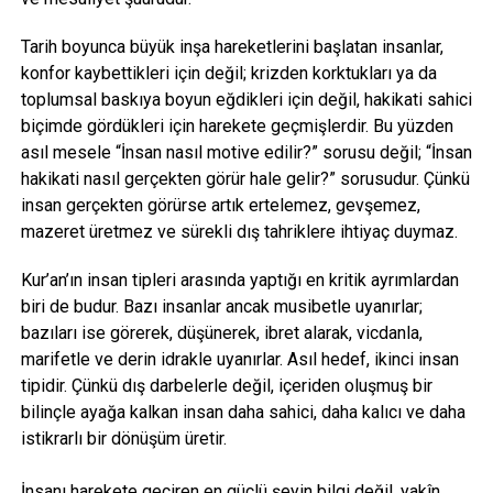
Tarih boyunca büyük inşa hareketlerini başlatan insanlar,
konfor kaybettikleri için değil; krizden korktukları ya da
toplumsal baskıya boyun eğdikleri için değil, hakikati sahici
biçimde gördükleri için harekete geçmişlerdir. Bu yüzden
asıl mesele “İnsan nasıl motive edilir?” sorusu değil; “İnsan
hakikati nasıl gerçekten görür hale gelir?” sorusudur. Çünkü
insan gerçekten görürse artık ertelemez, gevşemez,
mazeret üretmez ve sürekli dış tahriklere ihtiyaç duymaz.
Kur’an’ın insan tipleri arasında yaptığı en kritik ayrımlardan
biri de budur. Bazı insanlar ancak musibetle uyanırlar;
bazıları ise görerek, düşünerek, ibret alarak, vicdanla,
marifetle ve derin idrakle uyanırlar. Asıl hedef, ikinci insan
tipidir. Çünkü dış darbelerle değil, içeriden oluşmuş bir
bilinçle ayağa kalkan insan daha sahici, daha kalıcı ve daha
istikrarlı bir dönüşüm üretir.
İnsanı harekete geçiren en güçlü şeyin bilgi değil, yakîn