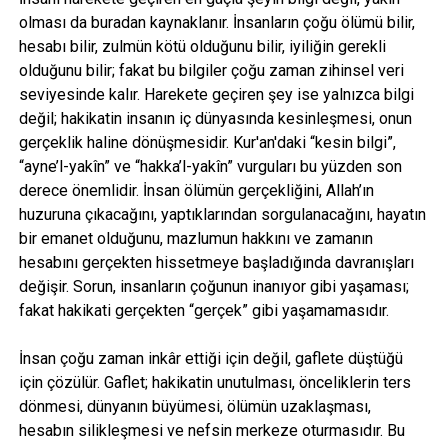
olması da buradan kaynaklanır. İnsanların çoğu ölümü bilir,
hesabı bilir, zulmün kötü olduğunu bilir, iyiliğin gerekli
olduğunu bilir; fakat bu bilgiler çoğu zaman zihinsel veri
seviyesinde kalır. Harekete geçiren şey ise yalnızca bilgi
değil; hakikatin insanın iç dünyasında kesinleşmesi, onun
gerçeklik haline dönüşmesidir. Kur'an'daki “kesin bilgi”,
“ayne’l-yakîn” ve “hakka’l-yakîn” vurguları bu yüzden son
derece önemlidir. İnsan ölümün gerçekliğini, Allah’ın
huzuruna çıkacağını, yaptıklarından sorgulanacağını, hayatın
bir emanet olduğunu, mazlumun hakkını ve zamanın
hesabını gerçekten hissetmeye başladığında davranışları
değişir. Sorun, insanların çoğunun inanıyor gibi yaşaması;
fakat hakikati gerçekten “gerçek” gibi yaşamamasıdır.
İnsan çoğu zaman inkâr ettiği için değil, gaflete düştüğü
için çözülür. Gaflet; hakikatin unutulması, önceliklerin ters
dönmesi, dünyanın büyümesi, ölümün uzaklaşması,
hesabın silikleşmesi ve nefsin merkeze oturmasıdır. Bu