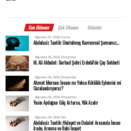
Son Eklenen
Çok Okunan
Videolar
Ağustos 07, 2026 Cuma
Abdulaziz Tantik: Unutulmuş Kavramsal Şemamız…
Ağustos 06, 2026 Perşembe
M. Ali Akbulut: Serhad Şehri Erdebil'de Çay Sohbeti
Ağustos 06, 2026 Perşembe
Ahmet Mercan: İnsanı mı Yoksa Kötülük Eylemini mi
Cezalandırıyoruz?
Ağustos 06, 2026 Perşembe
Yasin Aydoğan: Güç Artarsa, Yük Azalır
Ağustos 04, 2026 Salı
Abdulaziz Tantik: Hidayet ve Dalalet Arasında İnsan:
İrade, Arınma ve İlahi İnayet