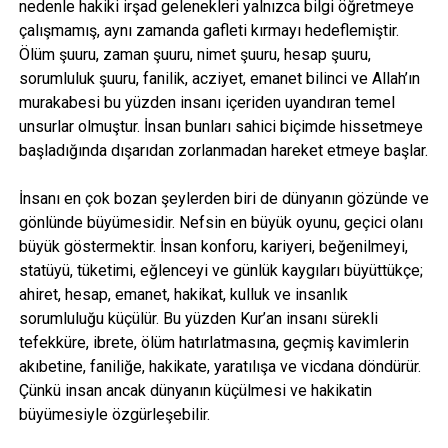
nedenle hakiki irşad gelenekleri yalnızca bilgi öğretmeye
çalışmamış, aynı zamanda gafleti kırmayı hedeflemiştir.
Ölüm şuuru, zaman şuuru, nimet şuuru, hesap şuuru,
sorumluluk şuuru, fanilik, acziyet, emanet bilinci ve Allah’ın
murakabesi bu yüzden insanı içeriden uyandıran temel
unsurlar olmuştur. İnsan bunları sahici biçimde hissetmeye
başladığında dışarıdan zorlanmadan hareket etmeye başlar.
İnsanı en çok bozan şeylerden biri de dünyanın gözünde ve
gönlünde büyümesidir. Nefsin en büyük oyunu, geçici olanı
büyük göstermektir. İnsan konforu, kariyeri, beğenilmeyi,
statüyü, tüketimi, eğlenceyi ve günlük kaygıları büyüttükçe;
ahiret, hesap, emanet, hakikat, kulluk ve insanlık
sorumluluğu küçülür. Bu yüzden Kur’an insanı sürekli
tefekküre, ibrete, ölüm hatırlatmasına, geçmiş kavimlerin
akıbetine, faniliğe, hakikate, yaratılışa ve vicdana döndürür.
Çünkü insan ancak dünyanın küçülmesi ve hakikatin
büyümesiyle özgürleşebilir.