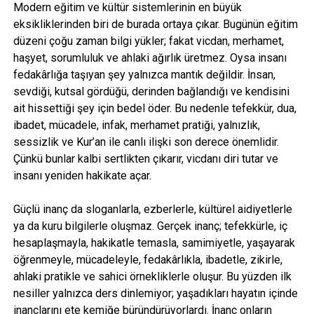
Modern eğitim ve kültür sistemlerinin en büyük
eksikliklerinden biri de burada ortaya çıkar. Bugünün eğitim
düzeni çoğu zaman bilgi yükler; fakat vicdan, merhamet,
haşyet, sorumluluk ve ahlaki ağırlık üretmez. Oysa insanı
fedakârlığa taşıyan şey yalnızca mantık değildir. İnsan,
sevdiği, kutsal gördüğü, derinden bağlandığı ve kendisini
ait hissettiği şey için bedel öder. Bu nedenle tefekkür, dua,
ibadet, mücadele, infak, merhamet pratiği, yalnızlık,
sessizlik ve Kur’an ile canlı ilişki son derece önemlidir.
Çünkü bunlar kalbi sertlikten çıkarır, vicdanı diri tutar ve
insanı yeniden hakikate açar.
Güçlü inanç da sloganlarla, ezberlerle, kültürel aidiyetlerle
ya da kuru bilgilerle oluşmaz. Gerçek inanç; tefekkürle, iç
hesaplaşmayla, hakikatle temasla, samimiyetle, yaşayarak
öğrenmeyle, mücadeleyle, fedakârlıkla, ibadetle, zikirle,
ahlaki pratikle ve sahici örnekliklerle oluşur. Bu yüzden ilk
nesiller yalnızca ders dinlemiyor; yaşadıkları hayatın içinde
inançlarını ete kemiğe büründürüyorlardı. İnanç onların