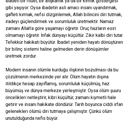
ibadeti bir ritüel, bir alışkanlık ya da bir kimlik göstergesi
gibi yaşıyor. Oysa ibadetin asli amacı insanı uyandırmak,
gafleti kırmak, nefsi dizginlemek, Allah bilincini diri tutmak,
iradeyi güçlendirmek ve sorumluluk üretmektir. Namaz
zamanı Allah’a göre yaşamayı öğretir. Oruç hazların esiri
olmamayı öğretir. İnfak dünyayı küçültür. Zikir kalbi diri tutar.
Tefekkür hakikati büyütür. İbadet yeniden hayatı dönüştüren
bir bilinç sistemi haline gelmeden derin dönüşümler
üretmek zordur.
Modern insanın ölümle kurduğu ilişkinin bozulması da bu
çözülmenin merkezinde yer alır. Ölüm hayatın dışına
itildikçe hesap zayıflamış, sorumluluk küçülmüş, haz
büyümüş ve dünya merkeze yerleşmiştir. Oysa ölüm şuuru
öncelikleri netleştirir, kibri küçültür, zamanı kıymetli hale
getirir ve insanı hakikate döndürür. Tarih boyunca ciddi irfan
gelenekleri ölümü diri tutmaya çalışmıştır. Çünkü ölüm
unutulduğunda nefis büyür.