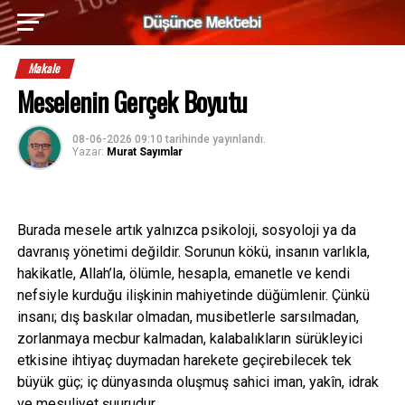
Makale
Meselenin Gerçek Boyutu
08-06-2026 09:10
tarihinde yayınlandı.
Yazar:
Murat Sayımlar
Burada mesele artık yalnızca psikoloji, sosyoloji ya da
davranış yönetimi değildir. Sorunun kökü, insanın varlıkla,
hakikatle, Allah’la, ölümle, hesapla, emanetle ve kendi
nefsiyle kurduğu ilişkinin mahiyetinde düğümlenir. Çünkü
insanı; dış baskılar olmadan, musibetlerle sarsılmadan,
zorlanmaya mecbur kalmadan, kalabalıkların sürükleyici
etkisine ihtiyaç duymadan harekete geçirebilecek tek
büyük güç; iç dünyasında oluşmuş sahici iman, yakîn, idrak
ve mesuliyet şuurudur.