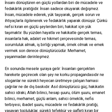
İnsanı dönüştüren en güçlü yollardan biri de mücadele ve
fedakârlık pratiğidir. İnsan sadece okuyarak değişmez.
İnsan, mücadele ederek, yük taşıyarak, gerçek sorun ve
ihtiyaçlarla ilgilenerek ve fedakârlık yaparak dönüşür. Çünkü
nefsi kıran en güçlü şeylerden biri, hakikat için yük
taşımaktır. Bu yüzden hayatla ve hakikatle gerçek temas,
insanlarla hak, adalet ve hikmet çerçevesinde temas,
sorumluluk almak, iş birliği yapmak, örnek olmak ve emek
vermek son derece dönüştürücüdür. Merhamet,
yaşanmadan derinleşmez.
En sonunda mesele şuraya gelir: İnsanları gerçekten
harekete geçirecek olan şey ne korku propagandasıdır ne
sloganlar ne sürekli heyecan üretmeye çalışan hamasi
çağrılar ne de dış baskıdır. Asıl dönüştürücü güç; hakikatin
sahici idraki, Allah bilinci, hesap şuuru, ölüm şuuru, emanet
bilinci, merhamet, güçlü anlam, sahici örneklik, nefis
terbiyesi, ibadet şuuru, mücadele ve fedakârlık pratiği,
yaşayan topluluklar, sürekli tefekkür ve gafleti kıran bir