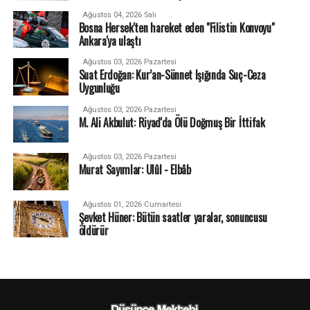
Ağustos 04, 2026 Salı
Bosna Hersek'ten hareket eden "Filistin Konvoyu"
Ankara'ya ulaştı
Ağustos 03, 2026 Pazartesi
Suat Erdoğan: Kur’an-Sünnet Işığında Suç-Ceza
Uygunluğu
Ağustos 03, 2026 Pazartesi
M. Ali Akbulut: Riyad'da Ölü Doğmuş Bir İttifak
Ağustos 03, 2026 Pazartesi
Murat Sayımlar: Ulûl - Elbâb
Ağustos 01, 2026 Cumartesi
Şevket Hüner: Bütün saatler yaralar, sonuncusu
öldürür