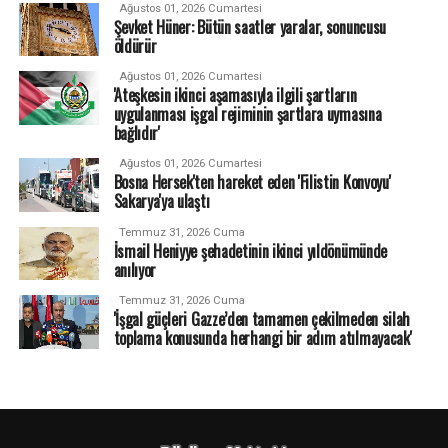
Ağustos 01, 2026 Cumartesi
Şevket Hüner: Bütün saatler yaralar, sonuncusu
öldürür
Ağustos 01, 2026 Cumartesi
'Ateşkesin ikinci aşamasıyla ilgili şartların
uygulanması işgal rejiminin şartlara uymasına
bağlıdır'
Ağustos 01, 2026 Cumartesi
Bosna Hersek'ten hareket eden 'Filistin Konvoyu'
Sakarya'ya ulaştı
Temmuz 31, 2026 Cuma
İsmail Heniyye şehadetinin ikinci yıldönümünde
anılıyor
Temmuz 31, 2026 Cuma
'İşgal güçleri Gazze’den tamamen çekilmeden silah
toplama konusunda herhangi bir adım atılmayacak'