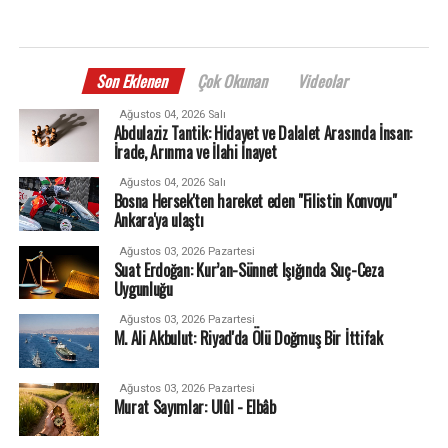
Son Eklenen
Çok Okunan
Videolar
Ağustos 04, 2026 Salı
Abdulaziz Tantik: Hidayet ve Dalalet Arasında İnsan:
İrade, Arınma ve İlahi İnayet
Ağustos 04, 2026 Salı
Bosna Hersek'ten hareket eden "Filistin Konvoyu"
Ankara'ya ulaştı
Ağustos 03, 2026 Pazartesi
Suat Erdoğan: Kur’an-Sünnet Işığında Suç-Ceza
Uygunluğu
Ağustos 03, 2026 Pazartesi
M. Ali Akbulut: Riyad'da Ölü Doğmuş Bir İttifak
Ağustos 03, 2026 Pazartesi
Murat Sayımlar: Ulûl - Elbâb