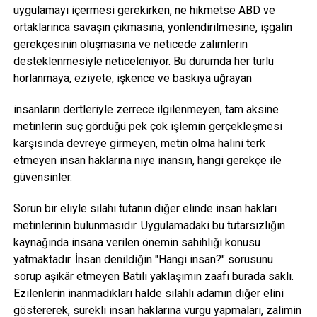
uygulamayı içermesi gerekirken, ne hikmetse ABD ve
ortaklarınca savaşın çıkmasına, yönlendirilmesine, işgalin
gerekçesinin oluşmasına ve neticede zalimlerin
desteklenmesiyle neticeleniyor. Bu durumda her türlü
horlanmaya, eziyete, işkence ve baskıya uğrayan
insanların dertleriyle zerrece ilgilenmeyen, tam aksine
metinlerin suç gördüğü pek çok işlemin gerçekleşmesi
karşısında devreye girmeyen, metin olma halini terk
etmeyen insan haklarına niye inansın, hangi gerekçe ile
güvensinler.
Sorun bir eliyle silahı tutanın diğer elinde insan hakları
metinlerinin bulunmasıdır. Uygulamadaki bu tutarsızlığın
kaynağında insana verilen önemin sahihliği konusu
yatmaktadır. İnsan denildiğin "Hangi insan?" sorusunu
sorup aşikâr etmeyen Batılı yaklaşımın zaafı burada saklı.
Ezilenlerin inanmadıkları halde silahlı adamın diğer elini
göstererek, sürekli insan haklarına vurgu yapmaları, zalimin