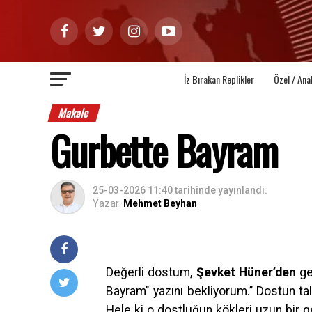
İz Bırakan Replikler
Özel / Ana
Makale
Gurbette Bayram
25-03-2026 11:40
tarihinde yayınlandı.
Yazar:
Mehmet Beyhan
Değerli dostum,
Şevket Hüner’den
ge
Bayram" yazını bekliyorum.’’ Dostun taleb
Hele ki o dostluğun kökleri uzun bir 