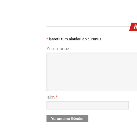
H
*
İşaretli tüm alanları doldurunuz.
Yorumunuz
İsim
*
Yorumumu Gönder