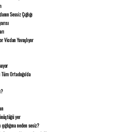
m
danın Sessiz Çığlığı
arısı
arı
r Vicdan Yavaşlıyor
suyor
ı Tüm Ortadoğu'da
ı?
an
nüştüğü yer
 çığlığına neden sesiz?