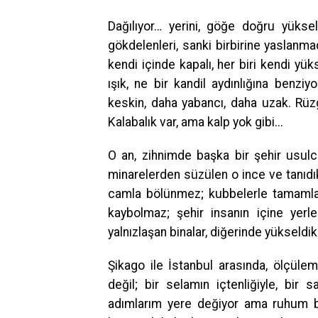
Dağılıyor… yerini, göğe doğru yüksel
gökdelenleri, sanki birbirine yaslanma
kendi içinde kapalı, her biri kendi yü
ışık, ne bir kandil aydınlığına ben
keskin, daha yabancı, daha uzak. Rüzg
Kalabalık var, ama kalp yok gibi...
O an, zihnimde başka bir şehir usulca
minarelerden süzülen o ince ve tanıdık
camla bölünmez; kubbelerle tamamlanır
kaybolmaz; şehir insanın içine yerleş
yalnızlaşan binalar, diğerinde yüksel
Şikago ile İstanbul arasında, ölçüle
değil; bir selamın içtenliğiyle, bir
adımlarım yere değiyor ama ruhum bir