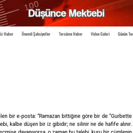
liz Haber
Önemli Şahsiyetler
Tercüme Haber
Video Galeri
Günün Tw
len bir e-posta: ‘’Ramazan bittiğine göre bir de "Gurbette
i, kalbe düşen bir iz gibidir; ne silinir ne de hafife alınır.
geçmişe dayanıyorsa, o zaman bu talebi, kuru bir cümlenin