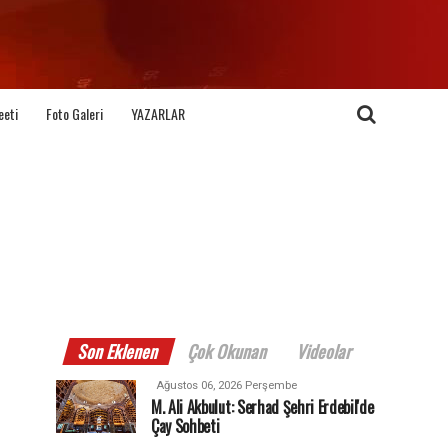
eeti
Foto Galeri
YAZARLAR
Son Eklenen
Çok Okunan
Videolar
Ağustos 06, 2026 Perşembe
M. Ali Akbulut: Serhad Şehri Erdebil'de
Çay Sohbeti