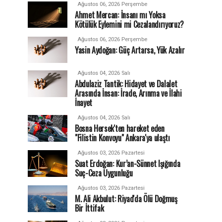
Ağustos 06, 2026 Perşembe
Ahmet Mercan: İnsanı mı Yoksa
Kötülük Eylemini mi Cezalandırıyoruz?
Ağustos 06, 2026 Perşembe
Yasin Aydoğan: Güç Artarsa, Yük Azalır
Ağustos 04, 2026 Salı
Abdulaziz Tantik: Hidayet ve Dalalet
Arasında İnsan: İrade, Arınma ve İlahi
İnayet
Ağustos 04, 2026 Salı
Bosna Hersek'ten hareket eden
"Filistin Konvoyu" Ankara'ya ulaştı
Ağustos 03, 2026 Pazartesi
Suat Erdoğan: Kur’an-Sünnet Işığında
Suç-Ceza Uygunluğu
Ağustos 03, 2026 Pazartesi
M. Ali Akbulut: Riyad'da Ölü Doğmuş
Bir İttifak