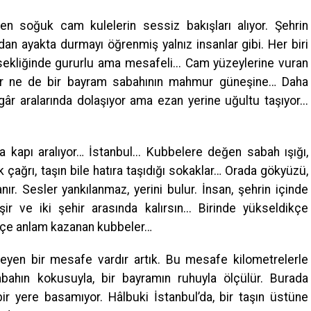
en soğuk cam kulelerin sessiz bakışları alıyor. Şehrin
dan ayakta durmayı öğrenmiş yalnız insanlar gibi. Her biri
ksekliğinde gururlu ama mesafeli... Cam yüzeylerine vuran
ziyor ne de bir bayram sabahının mahmur güneşine… Daha
âr aralarında dolaşıyor ama ezan yerine uğultu taşıyor...
 kapı aralıyor… İstanbul... Kubbelere değen sabah ışığı,
 çağrı, taşın bile hatıra taşıdığı sokaklar… Orada gökyüzü,
. Sesler yankılanmaz, yerini bulur. İnsan, şehrin içinde
ir ve iki şehir arasında kalırsın... Birinde yükseldikçe
dikçe anlam kazanan kubbeler…
meyen bir mesafe vardır artık. Bu mesafe kilometrelerle
 sabahın kokusuyla, bir bayramın ruhuyla ölçülür. Burada
 yere basamıyor. Hâlbuki İstanbul’da, bir taşın üstüne