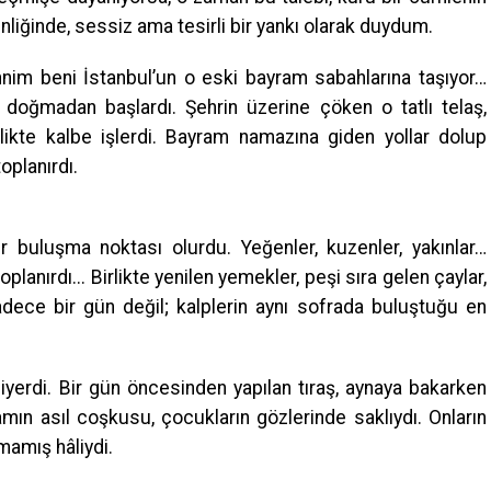
inliğinde, sessiz ama tesirli bir yankı olarak duydum.
hnim beni İstanbul’un o eski bayram sabahlarına taşıyor…
doğmadan başlardı. Şehrin üzerine çöken o tatlı telaş,
rlikte kalbe işlerdi. Bayram namazına giden yollar dolup
oplanırdı.
ir buluşma noktası olurdu. Yeğenler, kuzenler, yakınlar…
planırdı... Birlikte yenilen yemekler, peşi sıra gelen çaylar,
adece bir gün değil; kalplerin aynı sofrada buluştuğu en
iyerdi. Bir gün öncesinden yapılan tıraş, aynaya bakarken
ın asıl coşkusu, çocukların gözlerinde saklıydı. Onların
mamış hâliydi.