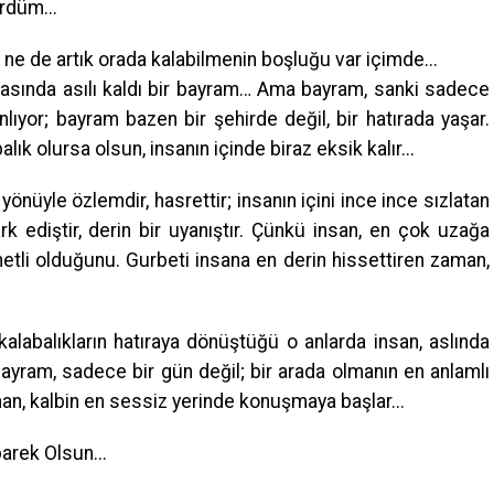
ürdüm...
e de artık orada kalabilmenin boşluğu var içimde...
s arasında asılı kaldı bir bayram… Ama bayram, sanki sadece
nlıyor; bayram bazen bir şehirde değil, bir hatırada yaşar.
lık olursa olsun, insanın içinde biraz eksik kalır...
 yönüyle özlemdir, hasrettir; insanın içini ince ince sızlatan
rk ediştir, derin bir uyanıştır. Çünkü insan, en çok uzağa
etli olduğunu. Gurbeti insana en derin hissettiren zaman,
, kalabalıkların hatıraya dönüştüğü o anlarda insan, aslında
i bayram, sadece bir gün değil; bir arada olmanın en anlamlı
an, kalbin en sessiz yerinde konuşmaya başlar...
rek Olsun...