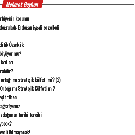
Mehmet Beyhan
rkiye'nin konumu
n doğruladı: Erdoğan işgali engelledi
litik Özerklik
 büyüyor mu?
 kodları
rabilir?
k ortağı mı stratejik külfeti mi? (2)
 Ortağı mı Stratejik Külfeti mi?
çit töreni
coğrafyamız
doğu'nun tarihi tercihi
eyecek?
üvenli Kılmayacak!