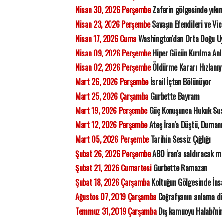
Nisan 30, 2026 Perşembe
Zaferin gölgesinde yıkı
Nisan 23, 2026 Perşembe
Savaşın Efendileri ve Vic
Nisan 17, 2026 Cuma
Washington'dan Orta Doğu Uy
Nisan 09, 2026 Perşembe
Hiper Gücün Kırılma Anl
Nisan 02, 2026 Perşembe
Öldürme Kararı Hızlanıyo
Mart 26, 2026 Perşembe
İsrail İçten Bölünüyor
Mart 25, 2026 Çarşamba
Gurbette Bayram
Mart 19, 2026 Perşembe
Güç Konuşunca Hukuk Su
Mart 12, 2026 Perşembe
Ateş İran'a Düştü, Duman
Mart 05, 2026 Perşembe
Tarihin Sessiz Çığlığı
Şubat 26, 2026 Perşembe
ABD İran'a saldıracak m
Şubat 21, 2026 Cumartesi
Gurbette Ramazan
Şubat 18, 2026 Çarşamba
Koltuğun Gölgesinde İns
Ağustos 07, 2019 Çarşamba
Coğrafyanın anlama dö
Temmuz 31, 2019 Çarşamba
Dış kamuoyu Halabi'nin