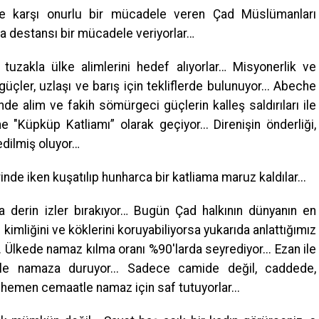
ne karşı onurlu bir mücadele veren Çad Müslümanları
da destansı bir mücadele veriyorlar…
r tuzakla ülke alimlerini hedef alıyorlar… Misyonerlik ve
üçler, uzlaşı ve barış için tekliflerde bulunuyor... Abeche
de alim ve fakih sömürgeci güçlerin kalleş saldırıları ile
ihe "Küpküp Katliamı” olarak geçiyor... Direnişin önderliği,
edilmiş oluyor…
de iken kuşatılıp hunharca bir katliama maruz kaldılar...
 derin izler bırakıyor… Bugün Çad halkının dünyanın en
 kimliğini ve köklerini koruyabiliyorsa yukarıda anlattığımız
.. Ülkede namaz kılma oranı %90'larda seyrediyor... Ezan ile
tle namaza duruyor... Sadece camide değil, caddede,
de hemen cemaatle namaz için saf tutuyorlar...