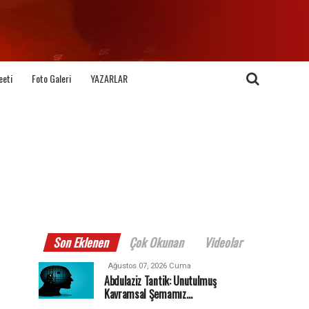
eeti
Foto Galeri
YAZARLAR
Son Eklenen
Çok Okunan
Videolar
Ağustos 07, 2026 Cuma
Abdulaziz Tantik: Unutulmuş
Kavramsal Şemamız…