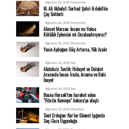
Ağustos 06, 2026 Perşembe
M. Ali Akbulut: Serhad Şehri Erdebil'de
Çay Sohbeti
Ağustos 06, 2026 Perşembe
Ahmet Mercan: İnsanı mı Yoksa
Kötülük Eylemini mi Cezalandırıyoruz?
Ağustos 06, 2026 Perşembe
Yasin Aydoğan: Güç Artarsa, Yük Azalır
Ağustos 04, 2026 Salı
Abdulaziz Tantik: Hidayet ve Dalalet
Arasında İnsan: İrade, Arınma ve İlahi
İnayet
Ağustos 04, 2026 Salı
Bosna Hersek'ten hareket eden
"Filistin Konvoyu" Ankara'ya ulaştı
Ağustos 03, 2026 Pazartesi
Suat Erdoğan: Kur’an-Sünnet Işığında
Suç-Ceza Uygunluğu