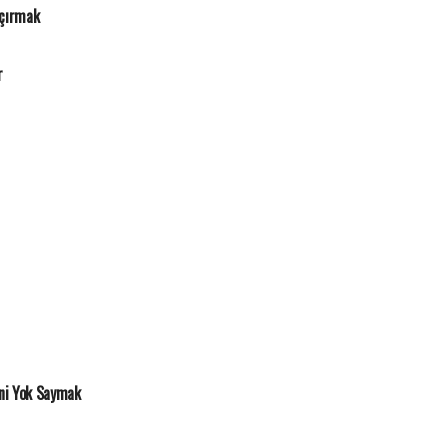
açırmak
r
ni Yok Saymak