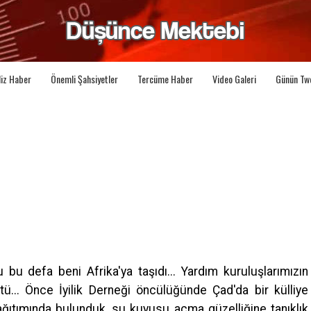
liz Haber
Önemli Şahsiyetler
Tercüme Haber
Video Galeri
Günün Tw
 defa beni Afrika'ya taşıdı... Yardım kuruluşlarımızın
tü... Önce İyilik Derneği öncülüğünde Çad'da bir külliye
dağıtımında bulunduk, su kuyusu açma güzelliğine tanıklık