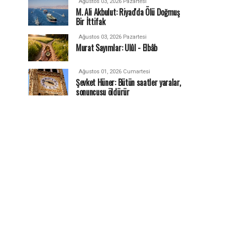
Ağustos 03, 2026 Pazartesi
M. Ali Akbulut: Riyad'da Ölü Doğmuş
Bir İttifak
Ağustos 03, 2026 Pazartesi
Murat Sayımlar: Ulûl - Elbâb
Ağustos 01, 2026 Cumartesi
Şevket Hüner: Bütün saatler yaralar,
sonuncusu öldürür