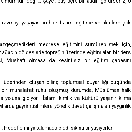
mümkün değil... Şayet baş açık bir kadın görürseniz, o
hi travmayı yaşayan bu halk İslami eğitime ve alimlere çok
zgeçmedikleri medrese eğitimini sürdürebilmek için,
bir ağacın gölgesinde toprağın üzerinde eğitim alan bir ders
lesi, Mushafı olmasa da kesintisiz bir eğitim çabasını
nı üzerinden oluşan bilinç toplumsal duyarlılığı bugünde
çlü bir muhalefet ruhu oluşmuş durumda, Müslüman halk
ma yoluna gidiyor… İslami kimlik ve kültürü yaşanır kılma
ıllarda gayrimüslimlere yönelik davet çalışmaları yaygınlık
r... Hedeflerini yakalamada ciddi sıkıntılar yaşıyorlar…