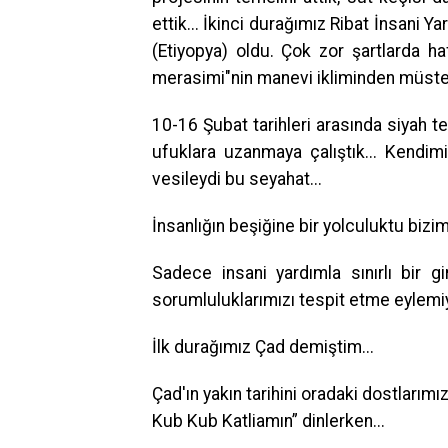
ettik... İkinci durağımız Ribat İnsani Y
(Etiyopya) oldu. Çok zor şartlarda h
merasimi"nin manevi ikliminden müstef
10-16 Şubat tarihleri arasında siyah te
ufuklara uzanmaya çalıştık... Kendimi
vesileydi bu seyahat...
İnsanlığın beşiğine bir yolculuktu biz
Sadece insani yardımla sınırlı bir gi
sorumluluklarımızı tespit etme eylemiy
İlk durağımız Çad demiştim...
Çad'ın yakın tarihini oradaki dostlarım
Kub Kub Katliamın” dinlerken...