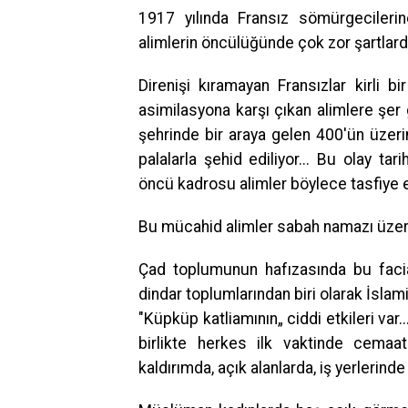
1917 yılında Fransız sömürgecileri
alimlerin öncülüğünde çok zor şartlar
Direnişi kıramayan Fransızlar kirli bi
asimilasyona karşı çıkan alimlere şer g
şehrinde bir araya gelen 400'ün üzerin
palalarla şehid ediliyor... Bu olay tar
öncü kadrosu alimler böylece tasfiye 
Bu mücahid alimler sabah namazı üzerin
Çad toplumunun hafızasında bu facia
dindar toplumlarından biri olarak İslami
"Küpküp katliamının„ ciddi etkileri var.
birlikte herkes ilk vaktinde cemaa
kaldırımda, açık alanlarda, iş yerlerin