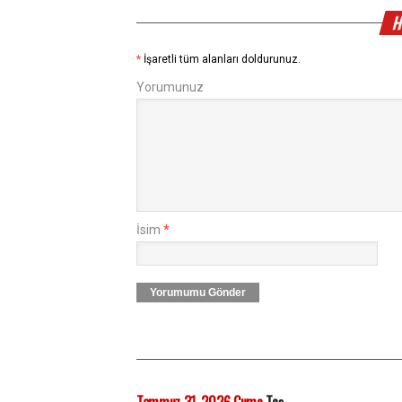
H
*
İşaretli tüm alanları doldurunuz.
Yorumunuz
İsim
*
Yorumumu Gönder