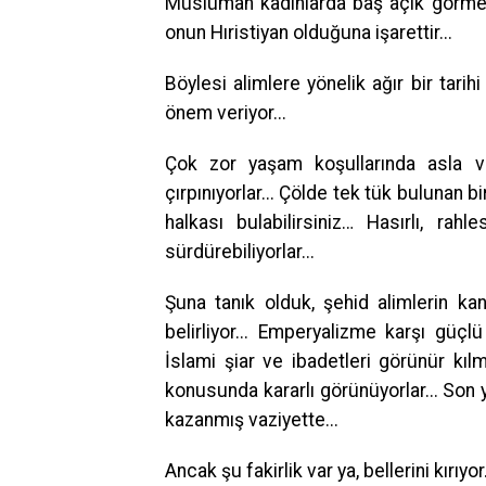
Müslüman kadınlarda baş açık görmek 
onun Hıristiyan olduğuna işarettir...
Böylesi alimlere yönelik ağır bir tari
önem veriyor...
Çok zor yaşam koşullarında asla va
çırpınıyorlar... Çölde tek tük bulunan 
halkası bulabilirsiniz… Hasırlı, rah
sürdürebiliyorlar...
Şuna tanık olduk, şehid alimlerin ka
belirliyor... Emperyalizme karşı gü
İslami şiar ve ibadetleri görünür kıl
konusunda kararlı görünüyorlar... Son y
kazanmış vaziyette...
Ancak şu fakirlik var ya, bellerini kırıyo