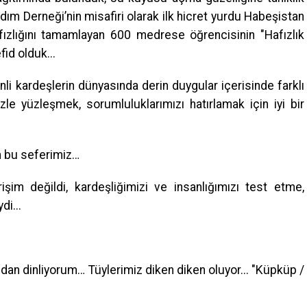
ardım Derneği’nin misafiri olarak ilk hicret yurdu Habeşistan
afızlığını tamamlayan 600 medrese öğrencisinin "Hafızlık
id olduk...
nli kardeşlerin dünyasında derin duygular içerisinde farklı
zle yüzleşmek, sorumluluklarımızı hatırlamak için iyi bir
im bu seferimiz…
rişim değildi, kardeşliğimizi ve insanlığımızı test etme,
di...
ızdan dinliyorum… Tüylerimiz diken diken oluyor... "Küpküp /