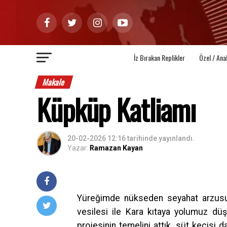
İz Bırakan Replikler
Özel / Ana
Makale
Küpküp Katliamı
20-02-2026 12:16
tarihinde yayınlandı.
Yazar:
Ramazan Kayan
Yüreğimde nükseden seyahat arzusu bu
vesilesi ile Kara kıtaya yolumuz düş
projesinin temelini attık, süt keçisi 