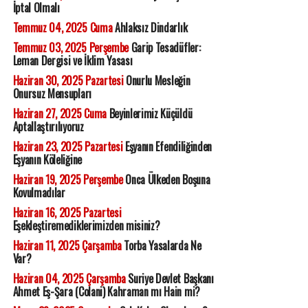
İptal Olmalı
Temmuz 04, 2025 Cuma
Ahlaksız Dindarlık
Temmuz 03, 2025 Perşembe
Garip Tesadüfler:
Leman Dergisi ve İklim Yasası
Haziran 30, 2025 Pazartesi
Onurlu Mesleğin
Onursuz Mensupları
Haziran 27, 2025 Cuma
Beyinlerimiz Küçüldü
Aptallaştırılıyoruz
Haziran 23, 2025 Pazartesi
Eşyanın Efendiliğinden
Eşyanın Köleliğine
Haziran 19, 2025 Perşembe
Onca Ülkeden Boşuna
Kovulmadılar
Haziran 16, 2025 Pazartesi
Eşekleştiremediklerimizden misiniz?
Haziran 11, 2025 Çarşamba
Torba Yasalarda Ne
Var?
Haziran 04, 2025 Çarşamba
Suriye Devlet Başkanı
Ahmet Eş-Şara (Colani) Kahraman mı Hain mi?