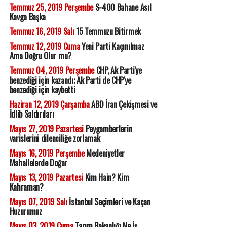
Temmuz 25, 2019 Perşembe
S-400 Bahane Asıl
Kavga Başka
Temmuz 16, 2019 Salı
15 Temmuzu Bitirmek
Temmuz 12, 2019 Cuma
Yeni Parti Kaçınılmaz
Ama Doğru Olur mu?
Temmuz 04, 2019 Perşembe
CHP, Ak Parti'ye
benzediği için kazandı; Ak Parti de CHP'ye
benzediği için kaybetti
Haziran 12, 2019 Çarşamba
ABD İran Çekişmesi ve
İdlib Saldırıları
Mayıs 27, 2019 Pazartesi
Peygamberlerin
varislerini dilenciliğe zorlamak
Mayıs 16, 2019 Perşembe
Medeniyetler
Mahallelerde Doğar
Mayıs 13, 2019 Pazartesi
Kim Hain? Kim
Kahraman?
Mayıs 07, 2019 Salı
İstanbul Seçimleri ve Kaçan
Huzurumuz
Mayıs 03, 2019 Cuma
Tarım Bakanlığı Ne İş