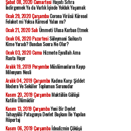
Şubat 08, 2020 Cumartesi
Hayatı Sıfıra
İndirgemek Ya da Varlık İçinde Yokluk Yaşamak
Ocak 29, 2020 Çarşamba
Corona Virüsü Küresel
Felaket mi Yoksa Küresel Yalan mı?
Ocak 21, 2020 Salı
Ümmeti Ulusa Kurban Etmek
Ocak 06, 2020 Pazartesi
Süleymani Suikastı
Kime Yaradı? Bundan Sonra Ne Olur?
Ocak 03, 2020 Cuma
Hizmete Eyvallah Ama
Ranta Hayır
Aralık 19, 2019 Perşembe
Müslümanların Kayıp
Milenyum Nesli
Aralık 04, 2019 Çarşamba
Kadına Karşı Şiddet
Modern Ve Seküler Toplumun Sorunudur
Kasım 20, 2019 Çarşamba
Maktülün Gülüşü
Katilin Ölümüdür
Kasım 13, 2019 Çarşamba
Yeni Bir Devlet
Tahayyülü: Patagonya Devlet Başkanı İle Yapılan
Röportaj
Kasım 06, 2019 Çarşamba
İdealizmin Çöküşü