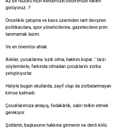
Az bir huzuru niçin kendimize/birbirimize haram
görüyoruz...?
Öncelikle çatışma ve kaos üzerinden rant devşiren
politikacılara, spor yöneticilerine, gazetecilere prim
tanımamak lazım.
Ve en önemlisi ahlak:
Aileler, çocuklarına ‘ezik olma, hakkını kopar…’ tarzı
söylemlerle, farkında olmadan çocuklarını zorba
yetiştiriyorlar.
Haliyle bugün okullarda, zayıf olup da zorbalanmayan
kimse kalmadı.
Çocuklarımıza anlayış, fedakârlık, sabrı telkin etmek
gerekiyor.
Şiddetin, başkasının hakkına girmenin ne denli kötü