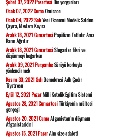
Şubat 07, 2022 Pazartesi
Din yorgunları
Ocak 07, 2022 Cuma
Omicron
Ocak 04, 2022 Salı
Yeni Ekonomi Modeli: Saldım
Çayıra, Mevlam Kayıra
Aralık 18, 2021 Cumartesi
Popülizm Tatlıdır Ama
Karın Ağrıtır
Aralık 18, 2021 Cumartesi
Sloganlar fikri ve
düşünmeyi boğarken
Aralık 09, 2021 Perşembe
Sürüyü korkuyla
yönlendirmek
Kasım 30, 2021 Salı
Demokrasi Adlı Çadır
Tiyatrosu
Eylül 12, 2021 Pazar
Milli Katolik Eğitim Sistemi
Ağustos 28, 2021 Cumartesi
Türkiye'nin mülteci
gerçeği
Ağustos 20, 2021 Cuma
Afganistan'ın düşmanı
Afganistan'dır!
Ağustos 15, 2021 Pazar
Alın size adalet!