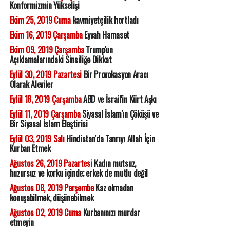
Konformizmin Yükselişi
Ekim 25, 2019 Cuma
kavmiyetçilik hortladı
Ekim 16, 2019 Çarşamba
Eyvah Hamaset
Ekim 09, 2019 Çarşamba
Trump'un
Açıklamalarındaki Sinsiliğe Dikkat
Eylül 30, 2019 Pazartesi
Bir Provokasyon Aracı
Olarak Aleviler
Eylül 18, 2019 Çarşamba
ABD ve İsrail'in Kürt Aşkı
Eylül 11, 2019 Çarşamba
Siyasal İslam'ın Çöküşü ve
Bir Siyasal İslam Eleştirisi
Eylül 03, 2019 Salı
Hindistan'da Tanrıyı Allah İçin
Kurban Etmek
Ağustos 26, 2019 Pazartesi
Kadın mutsuz,
huzursuz ve korku içinde; erkek de mutlu değil
Ağustos 08, 2019 Perşembe
Kaz olmadan
konuşabilmek, düşünebilmek
Ağustos 02, 2019 Cuma
Kurbanınızı murdar
etmeyin