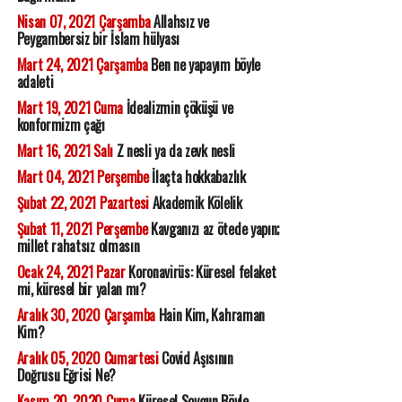
Nisan 07, 2021 Çarşamba
Allahsız ve
Peygambersiz bir İslam hülyası
Mart 24, 2021 Çarşamba
Ben ne yapayım böyle
adaleti
Mart 19, 2021 Cuma
İdealizmin çöküşü ve
konformizm çağı
Mart 16, 2021 Salı
Z nesli ya da zevk nesli
Mart 04, 2021 Perşembe
İlaçta hokkabazlık
Şubat 22, 2021 Pazartesi
Akademik Kölelik
Şubat 11, 2021 Perşembe
Kavganızı az ötede yapın;
millet rahatsız olmasın
Ocak 24, 2021 Pazar
Koronavirüs: Küresel felaket
mi, küresel bir yalan mı?
Aralık 30, 2020 Çarşamba
Hain Kim, Kahraman
Kim?
Aralık 05, 2020 Cumartesi
Covid Aşısının
Doğrusu Eğrisi Ne?
Kasım 20, 2020 Cuma
Küresel Soygun Böyle