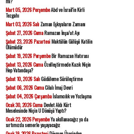
mı?
Mart 05, 2026 Perşembe
Abd ve İsrail'in Kirli
Tezgahı
Mart 03, 2026 Salı
Zaman Eşkıyaların Zamanı
Şubat 27, 2026 Cuma
Ramazan İnşa/at Ayı
Şubat 23, 2026 Pazartesi
Maktülün Gülüşü Katilin
Ölümüdür
Şubat 19, 2026 Perşembe
Bir Ramazan Hatırası
Şubat 13, 2026 Cuma
Özelleştirmede Kazık Niçin
Hep Vatandaşa?
Şubat 10, 2026 Salı
Güdüleme Sürüleştirme
Şubat 06, 2026 Cuma
Cilalı İmaj Devri
Şubat 04, 2026 Çarşamba
İslamcılık ve Yozlaşma
Ocak 30, 2026 Cuma
Devlet Aklı Kürt
Meselesinde Niçin U Dönüşü Yaptı?
Ocak 22, 2026 Perşembe
Ya akıllanacağız ya da
sırtımızda semerle yaşayacağız
Ocak 19, 2026 Pazartesi
Düşman Üzerinden