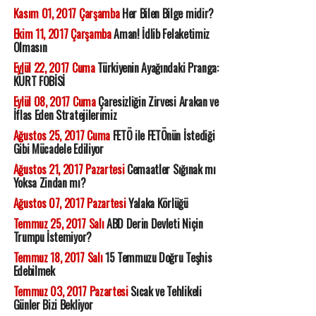
Kasım 01, 2017 Çarşamba
Her Bilen Bilge midir?
Ekim 11, 2017 Çarşamba
Aman! İdlib Felaketimiz
Olmasın
Eylül 22, 2017 Cuma
Türkiyenin Ayağındaki Pranga:
KÜRT FOBİSİ
Eylül 08, 2017 Cuma
Çaresizliğin Zirvesi Arakan ve
İflas Eden Stratejilerimiz
Ağustos 25, 2017 Cuma
FETÖ ile FETÖnün İstediği
Gibi Mücadele Ediliyor
Ağustos 21, 2017 Pazartesi
Cemaatler Sığınak mı
Yoksa Zindan mı?
Ağustos 07, 2017 Pazartesi
Yalaka Körlüğü
Temmuz 25, 2017 Salı
ABD Derin Devleti Niçin
Trumpu İstemiyor?
Temmuz 18, 2017 Salı
15 Temmuzu Doğru Teşhis
Edebilmek
Temmuz 03, 2017 Pazartesi
Sıcak ve Tehlikeli
Günler Bizi Bekliyor