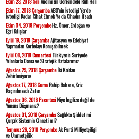
Ekim 23, 2018 Salı
Andımızın Gerisindeki Ruh Hali
Ekim 17, 2018 Çarşamba
ABD'nin İstediği Yerde
İstediği Kadar Cihat Etmek Ya da Cihadın İfsadı
Ekim 04, 2018 Perşembe
Hz. Ömer, Erdoğan ve
Eğri Kılıçlar
Eylül 19, 2018 Çarşamba
Ajitasyon ve Edebiyat
Yapmadan Kerbelayı Konuşabilmek
Eylül 08, 2018 Cumartesi
Türkiyenin Suriyede
Yılanlarla Dansı ve Stratejik Hatalarımız
Ağustos 29, 2018 Çarşamba
İki Koldan
Zehirleniyoruz
Ağustos 17, 2018 Cuma
Rahip Bahane, Kriz
Kaçınılmazdı Zaten
Ağustos 06, 2018 Pazartesi
Niye İngilize değil de
Yunana Düşmanız?
Ağustos 01, 2018 Çarşamba
Sağlıkta Şiddet mi
Çarpık Sistemin Cinneti mi?
Temmuz 26, 2018 Perşembe
Ak Parti Milliyetçiliği
ve Ümmetçilik