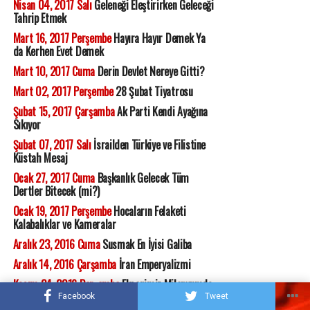
Nisan 04, 2017 Salı
Geleneği Eleştirirken Geleceği
Tahrip Etmek
Mart 16, 2017 Perşembe
Hayıra Hayır Demek Ya
da Kerhen Evet Demek
Mart 10, 2017 Cuma
Derin Devlet Nereye Gitti?
Mart 02, 2017 Perşembe
28 Şubat Tiyatrosu
Şubat 15, 2017 Çarşamba
Ak Parti Kendi Ayağına
Sıkıyor
Şubat 07, 2017 Salı
İsrailden Türkiye ve Filistine
Küstah Mesaj
Ocak 27, 2017 Cuma
Başkanlık Gelecek Tüm
Dertler Bitecek (mi?)
Ocak 19, 2017 Perşembe
Hocaların Felaketi
Kalabalıklar ve Kameralar
Aralık 23, 2016 Cuma
Susmak En İyisi Galiba
Aralık 14, 2016 Çarşamba
İran Emperyalizmi
Kasım 24, 2016 Perşembe
Eksenimiz Milenyumda
Kaydı
Facebook
Tweet