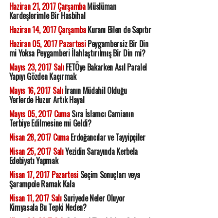
Haziran 21, 2017 Çarşamba
Müslüman
Kardeşlerimle Bir Hasbihal
Haziran 14, 2017 Çarşamba
Kuranı Bilen de Sapıtır
Haziran 05, 2017 Pazartesi
Peygambersiz Bir Din
mi Yoksa Peygamberi İlahlaştırılmış Bir Din mi?
Mayıs 23, 2017 Salı
FETÖye Bakarken Asıl Paralel
Yapıyı Gözden Kaçırmak
Mayıs 16, 2017 Salı
İranın Müdahil Olduğu
Yerlerde Huzur Artık Hayal
Mayıs 05, 2017 Cuma
Sıra İslamcı Camianın
Terbiye Edilmesine mi Geldi?
Nisan 28, 2017 Cuma
Erdoğancılar ve Tayyipçiler
Nisan 25, 2017 Salı
Yezidin Sarayında Kerbela
Edebiyatı Yapmak
Nisan 17, 2017 Pazartesi
Seçim Sonuçları veya
Şarampole Ramak Kala
Nisan 11, 2017 Salı
Suriyede Neler Oluyor
Kimyasala Bu Tepki Neden?