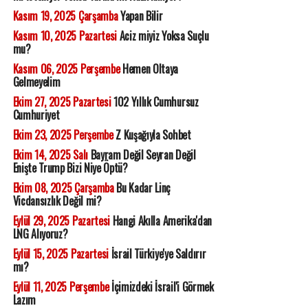
Kasım 19, 2025 Çarşamba
Yapan Bilir
Kasım 10, 2025 Pazartesi
Aciz miyiz Yoksa Suçlu
mu?
Kasım 06, 2025 Perşembe
Hemen Oltaya
Gelmeyelim
Ekim 27, 2025 Pazartesi
102 Yıllık Cumhursuz
Cumhuriyet
Ekim 23, 2025 Perşembe
Z Kuşağıyla Sohbet
Ekim 14, 2025 Salı
Bayram Değil Seyran Değil
Enişte Trump Bizi Niye Öptü?
Ekim 08, 2025 Çarşamba
Bu Kadar Linç
Vicdansızlık Değil mi?
Eylül 29, 2025 Pazartesi
Hangi Akılla Amerika'dan
LNG Alıyoruz?
Eylül 15, 2025 Pazartesi
İsrail Türkiye'ye Saldırır
mı?
Eylül 11, 2025 Perşembe
İçimizdeki İsrail'i Görmek
Lazım