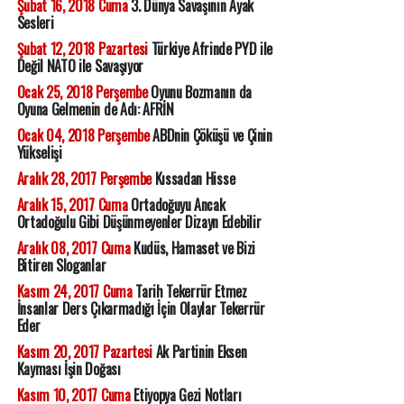
Şubat 16, 2018 Cuma
3. Dünya Savaşının Ayak
Sesleri
Şubat 12, 2018 Pazartesi
Türkiye Afrinde PYD ile
Değil NATO ile Savaşıyor
Ocak 25, 2018 Perşembe
Oyunu Bozmanın da
Oyuna Gelmenin de Adı: AFRİN
Ocak 04, 2018 Perşembe
ABDnin Çöküşü ve Çinin
Yükselişi
Aralık 28, 2017 Perşembe
Kıssadan Hisse
Aralık 15, 2017 Cuma
Ortadoğuyu Ancak
Ortadoğulu Gibi Düşünmeyenler Dizayn Edebilir
Aralık 08, 2017 Cuma
Kudüs, Hamaset ve Bizi
Bitiren Sloganlar
Kasım 24, 2017 Cuma
Tarih Tekerrür Etmez
İnsanlar Ders Çıkarmadığı İçin Olaylar Tekerrür
Eder
Kasım 20, 2017 Pazartesi
Ak Partinin Eksen
Kayması İşin Doğası
Kasım 10, 2017 Cuma
Etiyopya Gezi Notları