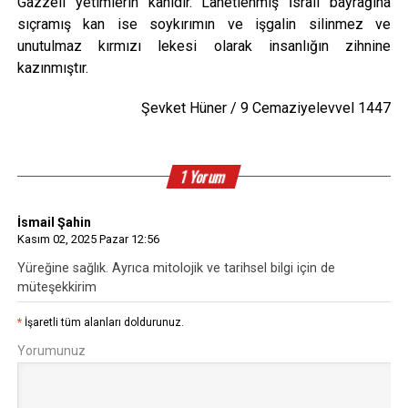
Gazzeli yetimlerin kanıdır. Lanetlenmiş İsrail bayrağına
sıçramış kan ise soykırımın ve işgalin silinmez ve
unutulmaz kırmızı lekesi olarak insanlığın zihnine
kazınmıştır.
Şevket Hüner / 9 Cemaziyelevvel 1447
1 Yorum
İsmail Şahin
Kasım 02, 2025 Pazar 12:56
Yüreğine sağlık. Ayrıca mitolojik ve tarihsel bilgi için de
müteşekkirim
*
İşaretli tüm alanları doldurunuz.
Yorumunuz