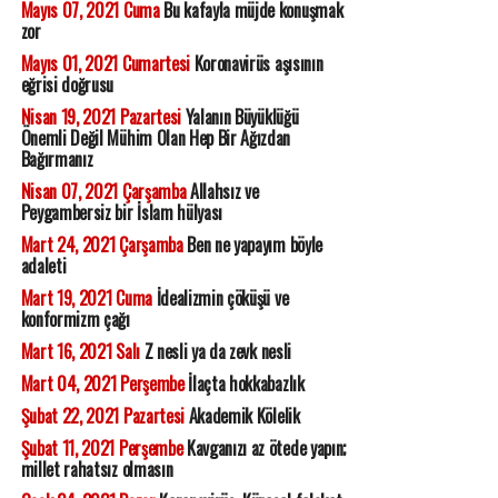
Mayıs 07, 2021 Cuma
Bu kafayla müjde konuşmak
zor
Mayıs 01, 2021 Cumartesi
Koronavirüs aşısının
eğrisi doğrusu
Nisan 19, 2021 Pazartesi
Yalanın Büyüklüğü
Önemli Değil Mühim Olan Hep Bir Ağızdan
Bağırmanız
Nisan 07, 2021 Çarşamba
Allahsız ve
Peygambersiz bir İslam hülyası
Mart 24, 2021 Çarşamba
Ben ne yapayım böyle
adaleti
Mart 19, 2021 Cuma
İdealizmin çöküşü ve
konformizm çağı
Mart 16, 2021 Salı
Z nesli ya da zevk nesli
Mart 04, 2021 Perşembe
İlaçta hokkabazlık
Şubat 22, 2021 Pazartesi
Akademik Kölelik
Şubat 11, 2021 Perşembe
Kavganızı az ötede yapın;
millet rahatsız olmasın