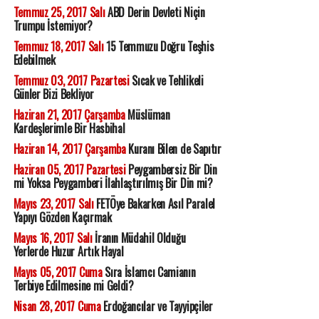
Temmuz 25, 2017 Salı
ABD Derin Devleti Niçin
Trumpu İstemiyor?
Temmuz 18, 2017 Salı
15 Temmuzu Doğru Teşhis
Edebilmek
Temmuz 03, 2017 Pazartesi
Sıcak ve Tehlikeli
Günler Bizi Bekliyor
Haziran 21, 2017 Çarşamba
Müslüman
Kardeşlerimle Bir Hasbihal
Haziran 14, 2017 Çarşamba
Kuranı Bilen de Sapıtır
Haziran 05, 2017 Pazartesi
Peygambersiz Bir Din
mi Yoksa Peygamberi İlahlaştırılmış Bir Din mi?
Mayıs 23, 2017 Salı
FETÖye Bakarken Asıl Paralel
Yapıyı Gözden Kaçırmak
Mayıs 16, 2017 Salı
İranın Müdahil Olduğu
Yerlerde Huzur Artık Hayal
Mayıs 05, 2017 Cuma
Sıra İslamcı Camianın
Terbiye Edilmesine mi Geldi?
Nisan 28, 2017 Cuma
Erdoğancılar ve Tayyipçiler