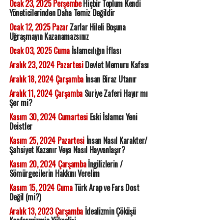
Ocak 23, 2025 Perşembe
Hiçbir Toplum Kendi
Yöneticilerinden Daha Temiz Değildir
Ocak 12, 2025 Pazar
Zarlar Hileli Boşuna
Uğraşmayın Kazanamazsınız
Ocak 03, 2025 Cuma
İslamcılığın İflası
Aralık 23, 2024 Pazartesi
Devlet Memuru Kafası
Aralık 18, 2024 Çarşamba
İnsan Biraz Utanır
Aralık 11, 2024 Çarşamba
Suriye Zaferi Hayır mı
Şer mi?
Kasım 30, 2024 Cumartesi
Eski İslamcı Yeni
Deistler
Kasım 25, 2024 Pazartesi
İnsan Nasıl Karakter/
Şahsiyet Kazanır Veya Nasıl Hayvanlaşır?
Kasım 20, 2024 Çarşamba
İngilizlerin /
Sömürgecilerin Hakkını Verelim
Kasım 15, 2024 Cuma
Türk Arap ve Fars Dost
Değil (mi?)
Aralık 13, 2023 Çarşamba
İdealizmin Çöküşü