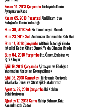
Kasım 14, 2018 Çarşamba
Türkiye'de Derin
Ayrışma ve Kaos
Kasım 05, 2018 Pazartesi
Abdülhamit ve
Erdoğan'ın Derin Yalnızlığı
Ekim 30, 2018 Salı
Bir Cumhuriyet Masalı
Ekim 23, 2018 Salı
Andımızın Gerisindeki Ruh Hali
Ekim 17, 2018 Çarşamba
ABD'nin İstediği Yerde
İstediği Kadar Cihat Etmek Ya da Cihadın İfsadı
Ekim 04, 2018 Perşembe
Hz. Ömer, Erdoğan ve
Eğri Kılıçlar
Eylül 19, 2018 Çarşamba
Ajitasyon ve Edebiyat
Yapmadan Kerbelayı Konuşabilmek
Eylül 08, 2018 Cumartesi
Türkiyenin Suriyede
Yılanlarla Dansı ve Stratejik Hatalarımız
Ağustos 29, 2018 Çarşamba
İki Koldan
Zehirleniyoruz
Ağustos 17, 2018 Cuma
Rahip Bahane, Kriz
Kaçınılmazdı Zaten