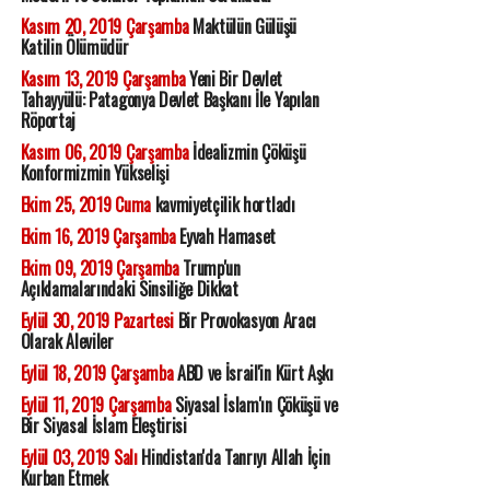
Kasım 20, 2019 Çarşamba
Maktülün Gülüşü
Katilin Ölümüdür
Kasım 13, 2019 Çarşamba
Yeni Bir Devlet
Tahayyülü: Patagonya Devlet Başkanı İle Yapılan
Röportaj
Kasım 06, 2019 Çarşamba
İdealizmin Çöküşü
Konformizmin Yükselişi
Ekim 25, 2019 Cuma
kavmiyetçilik hortladı
Ekim 16, 2019 Çarşamba
Eyvah Hamaset
Ekim 09, 2019 Çarşamba
Trump'un
Açıklamalarındaki Sinsiliğe Dikkat
Eylül 30, 2019 Pazartesi
Bir Provokasyon Aracı
Olarak Aleviler
Eylül 18, 2019 Çarşamba
ABD ve İsrail'in Kürt Aşkı
Eylül 11, 2019 Çarşamba
Siyasal İslam'ın Çöküşü ve
Bir Siyasal İslam Eleştirisi
Eylül 03, 2019 Salı
Hindistan'da Tanrıyı Allah İçin
Kurban Etmek