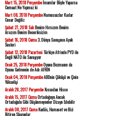
Mart 15, 2018 Perşembe
İmamlar Böyle Yaparsa
Cemaat Ne Yapmaz ki
Mart 08, 2018 Perşembe
Namussuzlar Kadar
Cesur Değiliz
Şubat 27, 2018 Salı
Benim Hırsızım Benim
Arsızım Benim Beceriksizim
Şubat 16, 2018 Cuma
3. Dünya Savaşının Ayak
Sesleri
Şubat 12, 2018 Pazartesi
Türkiye Afrinde PYD ile
Değil NATO ile Savaşıyor
Ocak 25, 2018 Perşembe
Oyunu Bozmanın da
Oyuna Gelmenin de Adı: AFRİN
Ocak 04, 2018 Perşembe
ABDnin Çöküşü ve Çinin
Yükselişi
Aralık 28, 2017 Perşembe
Kıssadan Hisse
Aralık 15, 2017 Cuma
Ortadoğuyu Ancak
Ortadoğulu Gibi Düşünmeyenler Dizayn Edebilir
Aralık 08, 2017 Cuma
Kudüs, Hamaset ve Bizi
Bitiren Sloganlar