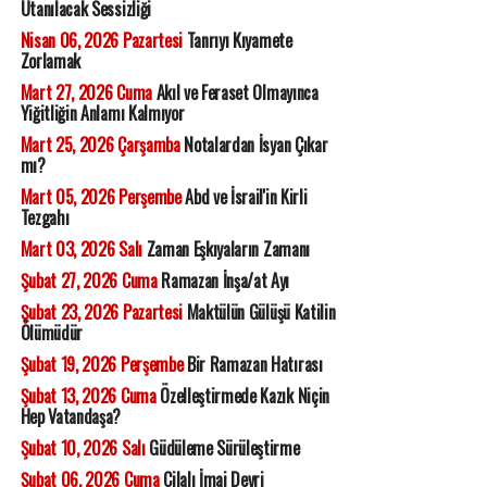
Utanılacak Sessizliği
Nisan 06, 2026 Pazartesi
Tanrıyı Kıyamete
Zorlamak
Mart 27, 2026 Cuma
Akıl ve Feraset Olmayınca
Yiğitliğin Anlamı Kalmıyor
Mart 25, 2026 Çarşamba
Notalardan İsyan Çıkar
mı?
Mart 05, 2026 Perşembe
Abd ve İsrail'in Kirli
Tezgahı
Mart 03, 2026 Salı
Zaman Eşkıyaların Zamanı
Şubat 27, 2026 Cuma
Ramazan İnşa/at Ayı
Şubat 23, 2026 Pazartesi
Maktülün Gülüşü Katilin
Ölümüdür
Şubat 19, 2026 Perşembe
Bir Ramazan Hatırası
Şubat 13, 2026 Cuma
Özelleştirmede Kazık Niçin
Hep Vatandaşa?
Şubat 10, 2026 Salı
Güdüleme Sürüleştirme
Şubat 06, 2026 Cuma
Cilalı İmaj Devri