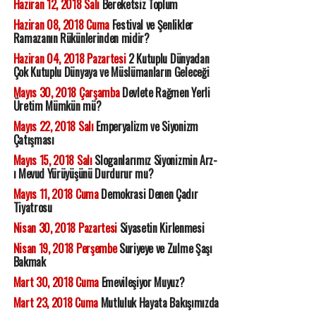
Haziran 12, 2018 Salı
Bereketsiz Toplum
Haziran 08, 2018 Cuma
Festival ve Şenlikler
Ramazanın Rükünlerinden midir?
Haziran 04, 2018 Pazartesi
2 Kutuplu Dünyadan
Çok Kutuplu Dünyaya ve Müslümanların Geleceği
Mayıs 30, 2018 Çarşamba
Devlete Rağmen Yerli
Üretim Mümkün mü?
Mayıs 22, 2018 Salı
Emperyalizm ve Siyonizm
Çatışması
Mayıs 15, 2018 Salı
Sloganlarımız Siyonizmin Arz-
ı Mevud Yürüyüşünü Durdurur mu?
Mayıs 11, 2018 Cuma
Demokrasi Denen Çadır
Tiyatrosu
Nisan 30, 2018 Pazartesi
Siyasetin Kirlenmesi
Nisan 19, 2018 Perşembe
Suriyeye ve Zulme Şaşı
Bakmak
Mart 30, 2018 Cuma
Emevileşiyor Muyuz?
Mart 23, 2018 Cuma
Mutluluk Hayata Bakışımızda