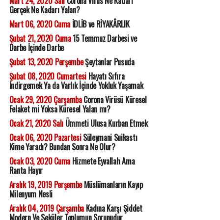
Mart 24, 2020 Salı
Corona Virüs Ne Kadarı
Gerçek Ne Kadarı Yalan?
Mart 06, 2020 Cuma
İDLİB ve RİYAKÂRLIK
Şubat 21, 2020 Cuma
15 Temmuz Darbesi ve
Darbe İçinde Darbe
Şubat 13, 2020 Perşembe
Şeytanlar Pusuda
Şubat 08, 2020 Cumartesi
Hayatı Sıfıra
İndirgemek Ya da Varlık İçinde Yokluk Yaşamak
Ocak 29, 2020 Çarşamba
Corona Virüsü Küresel
Felaket mi Yoksa Küresel Yalan mı?
Ocak 21, 2020 Salı
Ümmeti Ulusa Kurban Etmek
Ocak 06, 2020 Pazartesi
Süleymani Suikastı
Kime Yaradı? Bundan Sonra Ne Olur?
Ocak 03, 2020 Cuma
Hizmete Eyvallah Ama
Ranta Hayır
Aralık 19, 2019 Perşembe
Müslümanların Kayıp
Milenyum Nesli
Aralık 04, 2019 Çarşamba
Kadına Karşı Şiddet
Modern Ve Seküler Toplumun Sorunudur