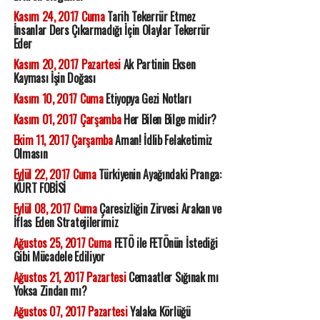
Kasım 24, 2017 Cuma
Tarih Tekerrür Etmez
İnsanlar Ders Çıkarmadığı İçin Olaylar Tekerrür
Eder
Kasım 20, 2017 Pazartesi
Ak Partinin Eksen
Kayması İşin Doğası
Kasım 10, 2017 Cuma
Etiyopya Gezi Notları
Kasım 01, 2017 Çarşamba
Her Bilen Bilge midir?
Ekim 11, 2017 Çarşamba
Aman! İdlib Felaketimiz
Olmasın
Eylül 22, 2017 Cuma
Türkiyenin Ayağındaki Pranga:
KÜRT FOBİSİ
Eylül 08, 2017 Cuma
Çaresizliğin Zirvesi Arakan ve
İflas Eden Stratejilerimiz
Ağustos 25, 2017 Cuma
FETÖ ile FETÖnün İstediği
Gibi Mücadele Ediliyor
Ağustos 21, 2017 Pazartesi
Cemaatler Sığınak mı
Yoksa Zindan mı?
Ağustos 07, 2017 Pazartesi
Yalaka Körlüğü