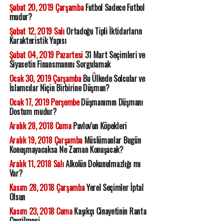
Şubat 20, 2019 Çarşamba
Futbol Sadece Futbol
mudur?
Şubat 12, 2019 Salı
Ortadoğu Tipli İktidarların
Karakteristik Yapısı
Şubat 04, 2019 Pazartesi
31 Mart Seçimleri ve
Siyasetin Finansmanını Sorgulamak
Ocak 30, 2019 Çarşamba
Bu Ülkede Solcular ve
İslamcılar Niçin Birbirine Düşman?
Ocak 17, 2019 Perşembe
Düşmanımın Düşmanı
Dostum mudur?
Aralık 28, 2018 Cuma
Pavlov'un Köpekleri
Aralık 19, 2018 Çarşamba
Müslümanlar Bugün
Konuşmayacaksa Ne Zaman Konuşacak?
Aralık 11, 2018 Salı
Alkolün Dokunulmazlığı mı
Var?
Kasım 28, 2018 Çarşamba
Yerel Seçimler İptal
Olsun
Kasım 23, 2018 Cuma
Kaşıkçı Cinayetinin Ranta
Çevrilmesi