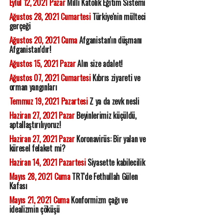
Eylül 12, 2021 Pazar
Milli Katolik Eğitim Sistemi
Ağustos 28, 2021 Cumartesi
Türkiye'nin mülteci
gerçeği
Ağustos 20, 2021 Cuma
Afganistan'ın düşmanı
Afganistan'dır!
Ağustos 15, 2021 Pazar
Alın size adalet!
Ağustos 07, 2021 Cumartesi
Kıbrıs ziyareti ve
orman yangınları
Temmuz 19, 2021 Pazartesi
Z ya da zevk nesli
Haziran 27, 2021 Pazar
Beyinlerimiz küçüldü,
aptallaştırılıyoruz!
Haziran 27, 2021 Pazar
Koronavirüs: Bir yalan ve
küresel felaket mi?
Haziran 14, 2021 Pazartesi
Siyasette kabilecilik
Mayıs 28, 2021 Cuma
TRT'de Fethullah Gülen
Kafası
Mayıs 21, 2021 Cuma
Konformizm çağı ve
idealizmin çöküşü