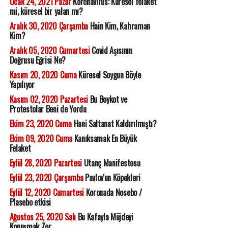
Ocak 24, 2021 Pazar
Koronavirüs: Küresel felaket
mi, küresel bir yalan mı?
Aralık 30, 2020 Çarşamba
Hain Kim, Kahraman
Kim?
Aralık 05, 2020 Cumartesi
Covid Aşısının
Doğrusu Eğrisi Ne?
Kasım 20, 2020 Cuma
Küresel Soygun Böyle
Yapılıyor
Kasım 02, 2020 Pazartesi
Bu Boykot ve
Protestolar Beni de Yordu
Ekim 23, 2020 Cuma
Hani Saltanat Kaldırılmıştı?
Ekim 09, 2020 Cuma
Kanıksamak En Büyük
Felaket
Eylül 28, 2020 Pazartesi
Utanç Manifestosu
Eylül 23, 2020 Çarşamba
Pavlov'un Köpekleri
Eylül 12, 2020 Cumartesi
Koronada Nosebo /
Plasebo etkisi
Ağustos 25, 2020 Salı
Bu Kafayla Müjdeyi
Konuşmak Zor