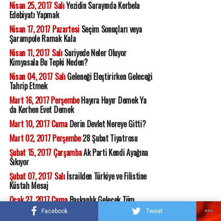
Nisan 25, 2017 Salı
Yezidin Sarayında Kerbela
Edebiyatı Yapmak
Nisan 17, 2017 Pazartesi
Seçim Sonuçları veya
Şarampole Ramak Kala
Nisan 11, 2017 Salı
Suriyede Neler Oluyor
Kimyasala Bu Tepki Neden?
Nisan 04, 2017 Salı
Geleneği Eleştirirken Geleceği
Tahrip Etmek
Mart 16, 2017 Perşembe
Hayıra Hayır Demek Ya
da Kerhen Evet Demek
Mart 10, 2017 Cuma
Derin Devlet Nereye Gitti?
Mart 02, 2017 Perşembe
28 Şubat Tiyatrosu
Şubat 15, 2017 Çarşamba
Ak Parti Kendi Ayağına
Sıkıyor
Şubat 07, 2017 Salı
İsrailden Türkiye ve Filistine
Küstah Mesaj
Ocak 27, 2017 Cuma
Başkanlık Gelecek Tüm
Dertler Bitecek (mi?)
Facebook
Tweet