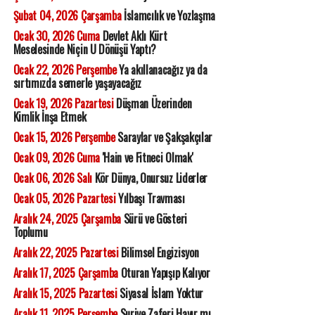
Şubat 04, 2026 Çarşamba
İslamcılık ve Yozlaşma
Ocak 30, 2026 Cuma
Devlet Aklı Kürt
Meselesinde Niçin U Dönüşü Yaptı?
Ocak 22, 2026 Perşembe
Ya akıllanacağız ya da
sırtımızda semerle yaşayacağız
Ocak 19, 2026 Pazartesi
Düşman Üzerinden
Kimlik İnşa Etmek
Ocak 15, 2026 Perşembe
Saraylar ve Şakşakçılar
Ocak 09, 2026 Cuma
'Hain ve Fitneci Olmak'
Ocak 06, 2026 Salı
Kör Dünya, Onursuz Liderler
Ocak 05, 2026 Pazartesi
Yılbaşı Travması
Aralık 24, 2025 Çarşamba
Sürü ve Gösteri
Toplumu
Aralık 22, 2025 Pazartesi
Bilimsel Engizisyon
Aralık 17, 2025 Çarşamba
Oturan Yapışıp Kalıyor
Aralık 15, 2025 Pazartesi
Siyasal İslam Yoktur
Aralık 11, 2025 Perşembe
Suriye Zaferi Hayır mı