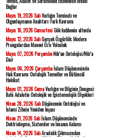
Tevhid, Adalet ve Sorumluluk Ekseninde İnsani
Bağlar
Mayıs 19, 2026 Salı
Varlığın Teminatı ve
Olgunlaşmanın Anahtarı: Fark Kavramı
Mayıs 16, 2026 Cumartesi
Gök kubbenin altında
Mayıs 12, 2026 Salı
Gerçek Özgürlük: Modern
Prangalardan Manevi Öz'e Yolculuk
Mayıs 07, 2026 Perşembe
Nûr'un Ontolojisi/Nûr'a
Dair
Mayıs 06, 2026 Çarşamba
İslam Düşüncesinde
Hak Kavramı: Ontolojik Temeller ve Bütüncül
Hakikat
Mayıs 01, 2026 Cuma
Varlığın ve Bilginin Dengesi:
İlahi Adaletin Ontolojik ve Epistemolojik Ölçekleri
Nisan 28, 2026 Salı
Düşüncenin Ontolojisi ve
İslami Zihnin Yeniden İnşası
Nisan 21, 2026 Salı
İslam Düşüncesinde
Doktrinleşme, Sistemler ve İnsanın Anlamı
Nisan 14, 2026 Salı
Aradalık Çıkmazından