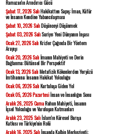
Ramazan'ın Arındırıcı Gücü
Şubat 17, 2026 Salı
Hakikatten Sapış: İman, Küfür
ve İnsanın Kendine Yabancılaşması
Şubat 10, 2026 Salı
Düşünceyi Düşünmek
Şubat 03, 2026 Salı
Suriye: Yeni Dünyanın İnşası
Ocak 27, 2026 Salı
Krizler Çağında Bir Yöntem
Arayışı
Ocak 20, 2026 Salı
İmanın Mahiyeti ve Derin
Bağlanma: Bütünsel Bir Perspektif
Ocak 13, 2026 Salı
Metafizik Kökenlerden Yeryüzü
İmtihanına: İnsanın Hakikat Yolculuğu
Ocak 06, 2026 Salı
Kurtuluşa Giden Yol
Ocak 05, 2026 Pazartesi
İnsan ve İnsanlığın Sonu
Aralık 26, 2025 Cuma
Ruhun Mahiyeti, İnsanın
İçsel Yolculuğu ve Varoluşun Katmanları
Aralık 23, 2025 Salı
İslam'ın Küresel Barışa
Katkısı ve Türkiye'nin Rolü
Aralık 16, 2025 Salı
İnsanda Kalbin Merkeziyeti: