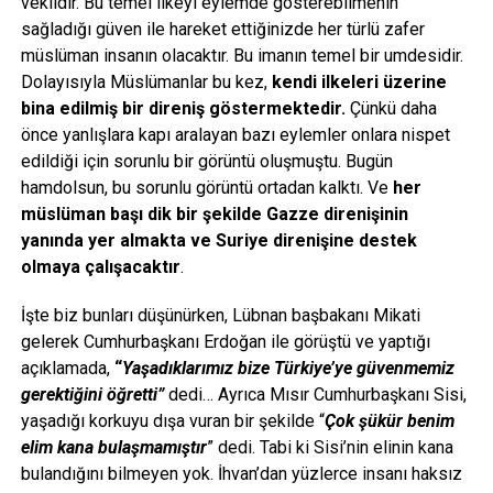
vekildir. Bu temel ilkeyi eylemde gösterebilmenin
sağladığı güven ile hareket ettiğinizde her türlü zafer
müslüman insanın olacaktır. Bu imanın temel bir umdesidir.
Dolayısıyla Müslümanlar bu kez,
kendi ilkeleri üzerine
bina edilmiş bir direniş göstermektedir.
Çünkü daha
önce yanlışlara kapı aralayan bazı eylemler onlara nispet
edildiği için sorunlu bir görüntü oluşmuştu. Bugün
hamdolsun, bu sorunlu görüntü ortadan kalktı. Ve
her
müslüman başı dik bir şekilde Gazze direnişinin
yanında yer almakta ve Suriye direnişine destek
olmaya çalışacaktır
.
İşte biz bunları düşünürken, Lübnan başbakanı Mikati
gelerek Cumhurbaşkanı Erdoğan ile görüştü ve yaptığı
açıklamada,
“
Yaşadıklarımız bize Türkiye’ye güvenmemiz
gerektiğini öğretti”
dedi… Ayrıca Mısır Cumhurbaşkanı Sisi,
yaşadığı korkuyu dışa vuran bir şekilde “
Çok şükür benim
elim kana bulaşmamıştır
” dedi. Tabi ki Sisi’nin elinin kana
bulandığını bilmeyen yok. İhvan’dan yüzlerce insanı haksız