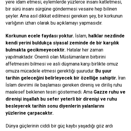
yere idam etmesi, eylemlerde yüzlerce insanı katletmesi,
bir sürü insanı sürgüne göndermesi vesaire hep bilinen
şeyler. Ama asıl dikkat edilmesi gereken şey, bir korkunun
varlığının izharı olarak bu açıklamayı yapmasıdır.
Korkunun ecele faydası yoktur.
İslam,
halklar nezdinde
kendi yerini buldukça siyasal zeminde de bir karşılık
bulmakta gecikmeyecektir.
Hatalar her zaman
yapılmaktadır. Önemli olan Müslümanların birbirini
affetmesini bilmesi ve asli düşmana karşı birlikte omuz
omuza mücadele etmesi gerektiği şuurudur.
Bu şuur
tarihin geleceğini belirleyecek bir özelliğe sahiptir.
İran
İslam devrimi ile başlaması gereken direniş ve diriliş ruhu
maalesef beklenen tesiri göstermedi. Ama
Gazze ruhu ve
direnişi inşallah bu sefer yeterli bir direnişi ve ruhu
besleyerek tarihin sonu diyenlerin yalanlarını
yüzlerine çarpacaktır.
Dünya güçlerinin ciddi bir güç kaybı yaşadığı göz ardı