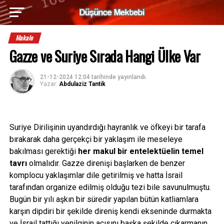
Makale
Gazze ve Suriye Sırada Hangi Ülke Var
21-12-2024 12:04
tarihinde yayınlandı.
Yazar:
Abdulaziz Tantik
Suriye Dirilişinin uyandırdığı hayranlık ve öfkeyi bir tarafa
bırakarak daha gerçekçi bir yaklaşım ile meseleye
bakılması gerektiği
her makul bir entelektüelin temel
tavrı
olmalıdır. Gazze direnişi başlarken de benzer
komplocu yaklaşımlar dile getirilmiş ve hatta İsrail
tarafından organize edilmiş olduğu tezi bile savunulmuştu.
Bugün bir yılı aşkın bir süredir yapılan bütün katliamlara
karşın dipdiri bir şekilde direniş kendi ekseninde durmakta
ve İsrail tattığı yenilginin acısını başka şekilde çıkarmanın