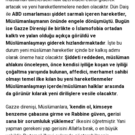
artacak ve yeni hareketlenmelere neden olacaktır. Dün Daiş
ile
ABD ısmarlaması şiddet sarmalı içeren hareketler,
Müslümanlaşmanın önünde engele dönüşmüştü. Bugün
ise Gazze Direnişi ile birlikte o İslamofobia ortadan
kalktı ve yalan olduğu açıkça görüldü ve
Müslümanlaşmayı giderek hızlandırmaktadır
. İşte bu
durum yeni müslüman hareketler içinde bir kalkış adımı
olarak öneme haiz olacaktır.
Şiddeti reddeden, müslüman
ahlakını önceleyen, önce kendisi iyiliğe koşan ve iyiliği
çoğaltma yarışında bulunan, affedici, merhamet sahibi
olmayı temel ilke kılan bu yeni hareketlenmeler
Müslümanlaşmayı içerde/müslüman halklar arasında
da görünür kılarak yeni dirilişlere vesile olacaktır.
Gazze direnişi, Müslümanlara, ‘
kendin ol, kimseye
benzeme çabasına girme ve Rabbine güven, gerisi
sana bir sorumluluk yüklemez’
ilkesini öğretmiştir. Yani
yapman gerekeni yap gerisini Allah’a bırak, o en büyük