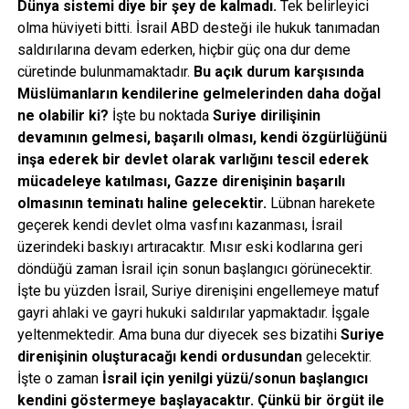
Dünya sistemi diye bir şey de kalmadı.
Tek belirleyici
olma hüviyeti bitti. İsrail ABD desteği ile hukuk tanımadan
saldırılarına devam ederken, hiçbir güç ona dur deme
cüretinde bulunmamaktadır.
Bu açık durum karşısında
Müslümanların kendilerine gelmelerinden daha doğal
ne olabilir ki?
İşte bu noktada
Suriye dirilişinin
devamının gelmesi, başarılı olması, kendi özgürlüğünü
inşa ederek bir devlet olarak varlığını tescil ederek
mücadeleye katılması, Gazze direnişinin başarılı
olmasının teminatı haline gelecektir.
Lübnan harekete
geçerek kendi devlet olma vasfını kazanması, İsrail
üzerindeki baskıyı artıracaktır. Mısır eski kodlarına geri
döndüğü zaman İsrail için sonun başlangıcı görünecektir.
İşte bu yüzden İsrail, Suriye direnişini engellemeye matuf
gayri ahlaki ve gayri hukuki saldırılar yapmaktadır. İşgale
yeltenmektedir. Ama buna dur diyecek ses bizatihi
Suriye
direnişinin oluşturacağı kendi ordusundan
gelecektir.
İşte o zaman
İsrail için yenilgi yüzü/sonun başlangıcı
kendini göstermeye başlayacaktır. Çünkü bir örgüt ile