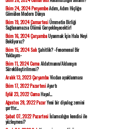
Ekim 26, 2024 Cumartesi
Anlamsızlığın anlamı?
Ekim 24, 2024 Perşembe
Adım, Adım Hiçliğe
Gömülen Modern Dünya
Ekim 19, 2024 Cumartesi
Ümmetin Birliği
Sağlanamazsa Ölümü Gerçekleşecektir!
Ekim 16, 2024 Çarşamba
Uyanmak İçin Hala Neyi
Bekliyoruz?
Ekim 15, 2024 Salı
Şahitlik? -Fenomenal Bir
Yaklaşım-
Ekim 11, 2024 Cuma
Aldatmanın/Aldanışın
Süreklileştirilmesi?
Aralık 13, 2023 Çarşamba
Vicdan ayaklanması
Ekim 17, 2022 Pazartesi
Ayartı
Eylül 23, 2022 Cuma
Hayal...
Ağustos 28, 2022 Pazar
Yeni bir diyalog zemini
şarttır...
Şubat 07, 2022 Pazartesi
İslamcılığın kendisi ile
yüzleşmesi?