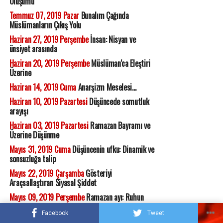
Oluşumu
Temmuz 07, 2019 Pazar
Bunalım Çağında
Müslümanların Çıkış Yolu
Haziran 27, 2019 Perşembe
İnsan: Nisyan ve
ünsiyet arasında
Haziran 20, 2019 Perşembe
Müslüman'ca Eleştiri
Üzerine
Haziran 14, 2019 Cuma
Anarşizm Meselesi...
Haziran 10, 2019 Pazartesi
Düşüncede somutluk
arayışı
Haziran 03, 2019 Pazartesi
Ramazan Bayramı ve
Üzerine Düşünme
Mayıs 31, 2019 Cuma
Düşüncenin ufku: Dinamik ve
sonsuzluğa talip
Mayıs 22, 2019 Çarşamba
Gösteriyi
Araçsallaştıran Siyasal Şiddet
Mayıs 09, 2019 Perşembe
Ramazan ayı: Ruhun
uyanışı...
Facebook
Tweet
Mayıs 05, 2019 Pazar
Bizi Bekleyen Geleceğin