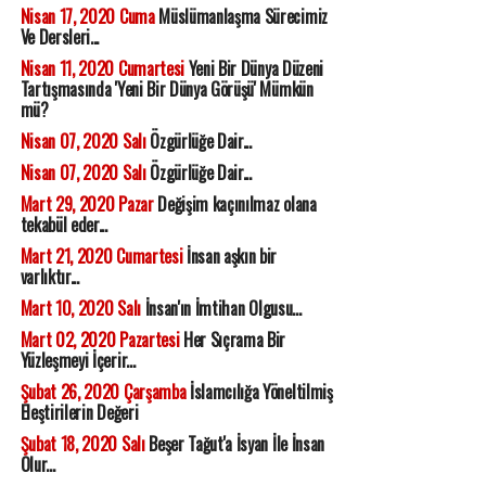
Nisan 17, 2020 Cuma
Müslümanlaşma Sürecimiz
Ve Dersleri...
Nisan 11, 2020 Cumartesi
Yeni Bir Dünya Düzeni
Tartışmasında 'Yeni Bir Dünya Görüşü' Mümkün
mü?
Nisan 07, 2020 Salı
Özgürlüğe Dair...
Nisan 07, 2020 Salı
Özgürlüğe Dair...
Mart 29, 2020 Pazar
Değişim kaçınılmaz olana
tekabül eder...
Mart 21, 2020 Cumartesi
İnsan aşkın bir
varlıktır...
Mart 10, 2020 Salı
İnsan'ın İmtihan Olgusu...
Mart 02, 2020 Pazartesi
Her Sıçrama Bir
Yüzleşmeyi İçerir...
Şubat 26, 2020 Çarşamba
İslamcılığa Yöneltilmiş
Eleştirilerin Değeri
Şubat 18, 2020 Salı
Beşer Tağut'a İsyan İle İnsan
Olur...