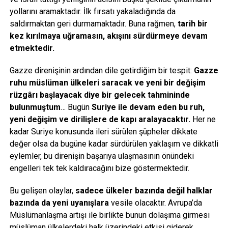
yollarını aramaktadır. İlk fırsatı yakaladığında da
saldırmaktan geri durmamaktadır. Buna rağmen,
tarih bir
kez kırılmaya uğramasın, akışını sürdürmeye devam
etmektedir.
Gazze direnişinin ardından dile getirdiğim bir tespit:
Gazze
ruhu müslüman ülkeleri saracak ve yeni bir değişim
rüzgârı başlayacak diye bir gelecek tahmininde
bulunmuştum
… Bugün
Suriye ile devam eden bu ruh,
yeni değişim ve dirilişlere de kapı aralayacaktır.
Her ne
kadar Suriye konusunda ileri sürülen şüpheler dikkate
değer olsa da bugüne kadar sürdürülen yaklaşım ve dikkatli
eylemler, bu direnişin başarıya ulaşmasının önündeki
engelleri tek tek kaldıracağını bize göstermektedir.
Bu gelişen olaylar,
sadece ülkeler bazında değil halklar
bazında da yeni uyanışlara
vesile olacaktır. Avrupa’da
Müslümanlaşma artışı ile birlikte bunun dolaşıma girmesi
müslüman ülkelerdeki halk üzerindeki etkisi giderek