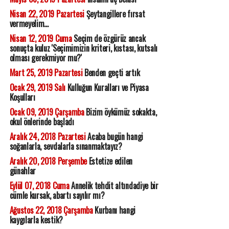
Nisan 22, 2019 Pazartesi
Şeytangillere fırsat
vermeyelim...
Nisan 12, 2019 Cuma
Seçim de özgürüz ancak
sonuçta kuluz 'Seçimimizin kriteri, kıstası, kutsalı
olması gerekmiyor mu?'
Mart 25, 2019 Pazartesi
Benden geçti artık
Ocak 29, 2019 Salı
Kulluğun Kuralları ve Piyasa
Koşulları
Ocak 09, 2019 Çarşamba
Bizim öykümüz sokakta,
okul önlerinde başladı
Aralık 24, 2018 Pazartesi
Acaba bugün hangi
soğanlarla, sevdalarla sınanmaktayız?
Aralık 20, 2018 Perşembe
Estetize edilen
günahlar
Eylül 07, 2018 Cuma
Annelik tehdit altındadiye bir
cümle kursak, abartı sayılır mı?
Ağustos 22, 2018 Çarşamba
Kurbanı hangi
kaygılarla kestik?