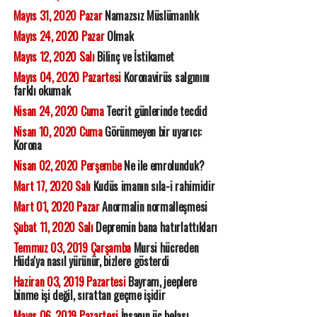
Mayıs 31, 2020 Pazar
Namazsız Müslümanlık
Mayıs 24, 2020 Pazar
Olmak
Mayıs 12, 2020 Salı
Bilinç ve İstikamet
Mayıs 04, 2020 Pazartesi
Koronavirüs salgınını
farklı okumak
Nisan 24, 2020 Cuma
Tecrit günlerinde tecdid
Nisan 10, 2020 Cuma
Görünmeyen bir uyarıcı:
Korona
Nisan 02, 2020 Perşembe
Ne ile emrolunduk?
Mart 17, 2020 Salı
Kudüs imanın sıla-i rahimidir
Mart 01, 2020 Pazar
Anormalin normalleşmesi
Şubat 11, 2020 Salı
Depremin bana hatırlattıkları
Temmuz 03, 2019 Çarşamba
Mursi hücreden
Hüda'ya nasıl yürünür, bizlere gösterdi
Haziran 03, 2019 Pazartesi
Bayram, jeeplere
binme işi değil, sırattan geçme işidir
Mayıs 06, 2019 Pazartesi
İnsanın üç belası