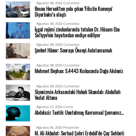
Ağustos 08, 2026 Cumartesi
Bosna Hersek'ten yola çıkan 'Filistin Konvoyu'
Diyarbakır'a ulaştı
Ağustos 08, 2026 Cumartesi
İşgal rejimi zindanlarında tutulan Dr. Hüsam Ebu
Safiyye’nin hayatından endişe ediliyor
Ağustos 08, 2026 Cumartesi
Şevket Hüner: Sonraya Önceyi Anlatamamak
Ağustos 08, 2026 Cumartesi
Mehmet Beyhan: S.4443 Kıskacında Doğu Akdeniz
Ağustos 08, 2026 Cumartesi
Siyonizmin Arkasındaki Hukuk Skandalı: Abdullah
Vedat Altuna
Ağustos 07, 2026 Cuma
Abdulaziz Tantik: Unutulmuş Kavramsal Şemamız…
Ağustos 06, 2026 Perşembe
M. Ali Akbulut: Serhad Şehri Erdebil'de Çay Sohbeti