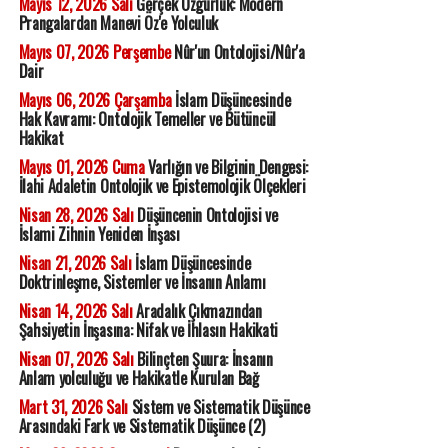
Mayıs 12, 2026 Salı
Gerçek Özgürlük: Modern
Prangalardan Manevi Öz'e Yolculuk
Mayıs 07, 2026 Perşembe
Nûr'un Ontolojisi/Nûr'a
Dair
Mayıs 06, 2026 Çarşamba
İslam Düşüncesinde
Hak Kavramı: Ontolojik Temeller ve Bütüncül
Hakikat
Mayıs 01, 2026 Cuma
Varlığın ve Bilginin Dengesi:
İlahi Adaletin Ontolojik ve Epistemolojik Ölçekleri
Nisan 28, 2026 Salı
Düşüncenin Ontolojisi ve
İslami Zihnin Yeniden İnşası
Nisan 21, 2026 Salı
İslam Düşüncesinde
Doktrinleşme, Sistemler ve İnsanın Anlamı
Nisan 14, 2026 Salı
Aradalık Çıkmazından
Şahsiyetin İnşasına: Nifak ve İhlasın Hakikati
Nisan 07, 2026 Salı
Bilinçten Şuura: İnsanın
Anlam yolculuğu ve Hakikatle Kurulan Bağ
Mart 31, 2026 Salı
Sistem ve Sistematik Düşünce
Arasındaki Fark ve Sistematik Düşünce (2)