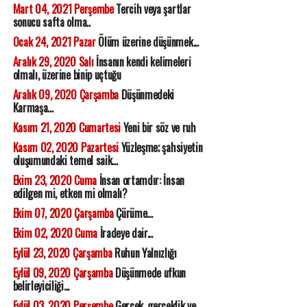
Mart 04, 2021 Perşembe
Tercih veya şartlar
sonucu safta olma..
Ocak 24, 2021 Pazar
Ölüm üzerine düşünmek...
Aralık 29, 2020 Salı
İnsanın kendi kelimeleri
olmalı, üzerine binip uçtuğu
Aralık 09, 2020 Çarşamba
Düşünmedeki
Karmaşa...
Kasım 21, 2020 Cumartesi
Yeni bir söz ve ruh
Kasım 02, 2020 Pazartesi
Yüzleşme; şahsiyetin
oluşumundaki temel saik...
Ekim 23, 2020 Cuma
İnsan ortamdır: İnsan
edilgen mi, etken mi olmalı?
Ekim 07, 2020 Çarşamba
Çürüme...
Ekim 02, 2020 Cuma
İradeye dair...
Eylül 23, 2020 Çarşamba
Ruhun Yalnızlığı
Eylül 09, 2020 Çarşamba
Düşünmede ufkun
belirleyiciliği...
Eylül 03, 2020 Perşembe
Gerçek, gerçeklik ve