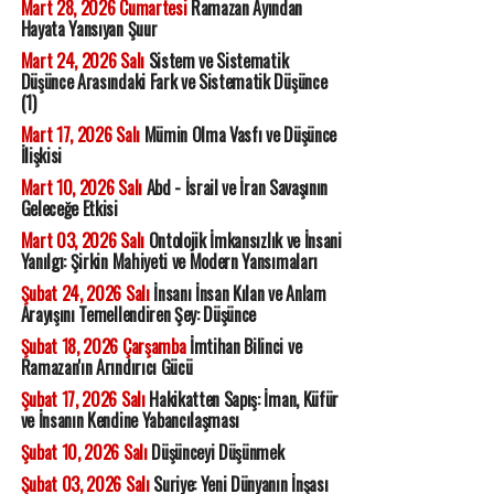
Mart 28, 2026 Cumartesi
Ramazan Ayından
Hayata Yansıyan Şuur
Mart 24, 2026 Salı
Sistem ve Sistematik
Düşünce Arasındaki Fark ve Sistematik Düşünce
(1)
Mart 17, 2026 Salı
Mümin Olma Vasfı ve Düşünce
İlişkisi
Mart 10, 2026 Salı
Abd - İsrail ve İran Savaşının
Geleceğe Etkisi
Mart 03, 2026 Salı
Ontolojik İmkansızlık ve İnsani
Yanılgı: Şirkin Mahiyeti ve Modern Yansımaları
Şubat 24, 2026 Salı
İnsanı İnsan Kılan ve Anlam
Arayışını Temellendiren Şey: Düşünce
Şubat 18, 2026 Çarşamba
İmtihan Bilinci ve
Ramazan'ın Arındırıcı Gücü
Şubat 17, 2026 Salı
Hakikatten Sapış: İman, Küfür
ve İnsanın Kendine Yabancılaşması
Şubat 10, 2026 Salı
Düşünceyi Düşünmek
Şubat 03, 2026 Salı
Suriye: Yeni Dünyanın İnşası