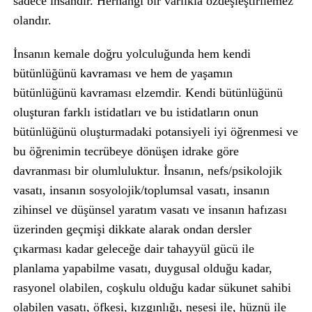
sadece insandır. Herhangi bir varlıkla özdeşleştirilemez
olandır.
İnsanın kemale doğru yolculuğunda hem kendi
bütünlüğünü kavraması ve hem de yaşamın
bütünlüğünü kavraması elzemdir. Kendi bütünlüğünü
oluşturan farklı istidatları ve bu istidatların onun
bütünlüğünü oluşturmadaki potansiyeli iyi öğrenmesi ve
bu öğrenimin tecrübeye dönüşen idrake göre
davranması bir olumluluktur. İnsanın, nefs/psikolojik
vasatı, insanın sosyolojik/toplumsal vasatı, insanın
zihinsel ve düşünsel yaratım vasatı ve insanın hafızası
üzerinden geçmişi dikkate alarak ondan dersler
çıkarması kadar geleceğe dair tahayyül gücü ile
planlama yapabilme vasatı, duygusal olduğu kadar,
rasyonel olabilen, coşkulu olduğu kadar sükunet sahibi
olabilen vasatı, öfkesi, kızgınlığı, neşesi ile, hüznü ile