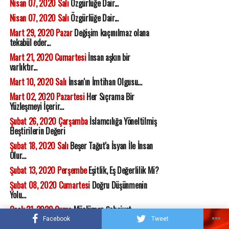
Nisan 07, 2020 Salı
Özgürlüğe Dair...
Nisan 07, 2020 Salı
Özgürlüğe Dair...
Mart 29, 2020 Pazar
Değişim kaçınılmaz olana
tekabül eder...
Mart 21, 2020 Cumartesi
İnsan aşkın bir
varlıktır...
Mart 10, 2020 Salı
İnsan'ın İmtihan Olgusu...
Mart 02, 2020 Pazartesi
Her Sıçrama Bir
Yüzleşmeyi İçerir...
Şubat 26, 2020 Çarşamba
İslamcılığa Yöneltilmiş
Eleştirilerin Değeri
Şubat 18, 2020 Salı
Beşer Tağut'a İsyan İle İnsan
Olur...
Şubat 13, 2020 Perşembe
Eşitlik, Eş Değerlilik Mi?
Şubat 08, 2020 Cumartesi
Doğru Düşünmenin
Yolu...
Ocak 31, 2020 Cuma
Müslüman Şahsiyet...
Facebook
Tweet
Ocak 29, 2020 Çarşamba
Kudüs Meselesi, Yine,