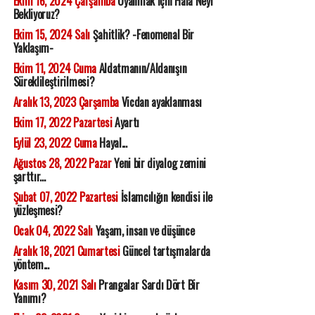
Ekim 16, 2024 Çarşamba
Uyanmak İçin Hala Neyi
Bekliyoruz?
Ekim 15, 2024 Salı
Şahitlik? -Fenomenal Bir
Yaklaşım-
Ekim 11, 2024 Cuma
Aldatmanın/Aldanışın
Süreklileştirilmesi?
Aralık 13, 2023 Çarşamba
Vicdan ayaklanması
Ekim 17, 2022 Pazartesi
Ayartı
Eylül 23, 2022 Cuma
Hayal...
Ağustos 28, 2022 Pazar
Yeni bir diyalog zemini
şarttır...
Şubat 07, 2022 Pazartesi
İslamcılığın kendisi ile
yüzleşmesi?
Ocak 04, 2022 Salı
Yaşam, insan ve düşünce
Aralık 18, 2021 Cumartesi
Güncel tartışmalarda
yöntem...
Kasım 30, 2021 Salı
Prangalar Sardı Dört Bir
Yanımı?