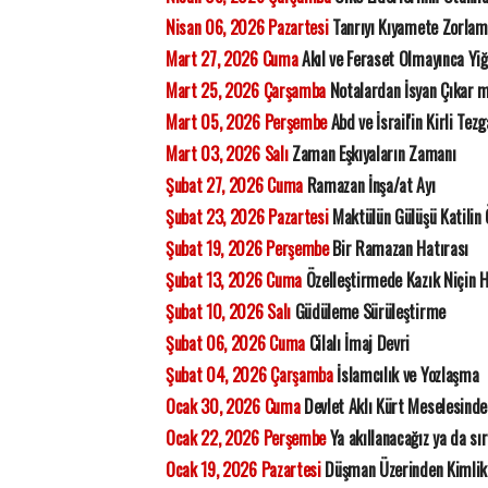
Nisan 06, 2026 Pazartesi
Tanrıyı Kıyamete Zorla
Mart 27, 2026 Cuma
Akıl ve Feraset Olmayınca Yiğ
Mart 25, 2026 Çarşamba
Notalardan İsyan Çıkar 
Mart 05, 2026 Perşembe
Abd ve İsrail'in Kirli Tezg
Mart 03, 2026 Salı
Zaman Eşkıyaların Zamanı
Şubat 27, 2026 Cuma
Ramazan İnşa/at Ayı
Şubat 23, 2026 Pazartesi
Maktülün Gülüşü Katilin
Şubat 19, 2026 Perşembe
Bir Ramazan Hatırası
Şubat 13, 2026 Cuma
Özelleştirmede Kazık Niçin 
Şubat 10, 2026 Salı
Güdüleme Sürüleştirme
Şubat 06, 2026 Cuma
Cilalı İmaj Devri
Şubat 04, 2026 Çarşamba
İslamcılık ve Yozlaşma
Ocak 30, 2026 Cuma
Devlet Aklı Kürt Meselesinde
Ocak 22, 2026 Perşembe
Ya akıllanacağız ya da sı
Ocak 19, 2026 Pazartesi
Düşman Üzerinden Kimlik