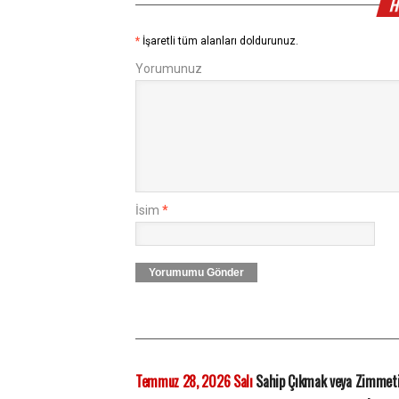
H
*
İşaretli tüm alanları doldurunuz.
Yorumunuz
İsim
*
Yorumumu Gönder
Temmuz 28, 2026 Salı
Sahip Çıkmak veya Zimmet