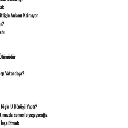
mak
itliğin Anlamı Kalmıyor
mı?
ahı
 Ölümüdür
Hep Vatandaşa?
 Niçin U Dönüşü Yaptı?
rtımızda semerle yaşayacağız
 İnşa Etmek