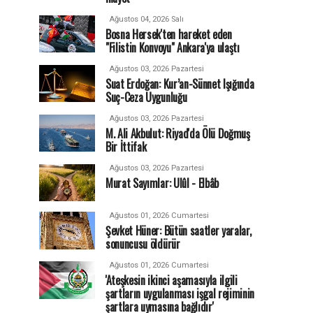
Ağustos 04, 2026 Salı
Bosna Hersek'ten hareket eden
"Filistin Konvoyu" Ankara'ya ulaştı
Ağustos 03, 2026 Pazartesi
Suat Erdoğan: Kur’an-Sünnet Işığında
Suç-Ceza Uygunluğu
Ağustos 03, 2026 Pazartesi
M. Ali Akbulut: Riyad'da Ölü Doğmuş
Bir İttifak
Ağustos 03, 2026 Pazartesi
Murat Sayımlar: Ulûl - Elbâb
Ağustos 01, 2026 Cumartesi
Şevket Hüner: Bütün saatler yaralar,
sonuncusu öldürür
Ağustos 01, 2026 Cumartesi
'Ateşkesin ikinci aşamasıyla ilgili
şartların uygulanması işgal rejiminin
şartlara uymasına bağlıdır'