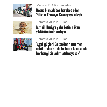
Ağustos 01, 2026 Cumartesi
Bosna Hersek'ten hareket eden
'Filistin Konvoyu' Sakarya'ya ulaştı
Temmuz 31, 2026 Cuma
İsmail Heniyye şehadetinin ikinci
yıldönümünde anılıyor
Temmuz 31, 2026 Cuma
'İşgal güçleri Gazze’den tamamen
çekilmeden silah toplama konusunda
herhangi bir adım atılmayacak'