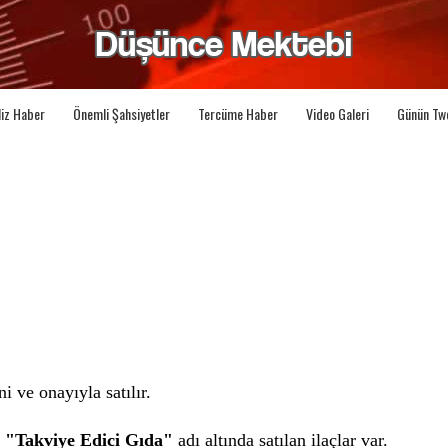
liz Haber
Önemli Şahsiyetler
Tercüme Haber
Video Galeri
Günün Tw
i ve onayıyla satılır.
i
"Takviye Edici Gıda"
adı altında satılan ilaçlar var.