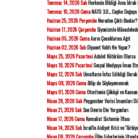
Temmuz 14, 2026 Salı
Herkesin Bildiği Ama İdrak
Temmuz 10, 2026 Cuma
NATO 3.0... Cephe Doğuya 
Haziran 25, 2026 Perşembe
Nereden Çıktı Bunlar?
Haziran 17, 2026 Çarşamba
Siyonizmle Mücadelede 
Haziran 05, 2026 Cuma
Asrın Çocuklarına Ağıt
Haziran 02, 2026 Salı
Diyanet Vakfı Ne Yapar?
Mayıs 25, 2026 Pazartesi
Adalet Kötürüm Olursa
Mayıs 18, 2026 Pazartesi
Sosyal Medyaya İman Et
Mayıs 12, 2026 Salı
Umutların İnfaz Edildiği Durak
Mayıs 08, 2026 Cuma
Bilip de Söyleyememek
Mayıs 01, 2026 Cuma
Otoritenin Çöküşü ve Kaosun 
Nisan 28, 2026 Salı
Peygamber Varisi İmamları Di
Nisan 21, 2026 Salı
Son Devrin Din Yorgunları
Nisan 17, 2026 Cuma
Kemalist Sistemin İflası
Nisan 14, 2026 Salı
İsrail'in Aidiyet Krizi ve 'Türkiy
Nisan 08, 2026 Çarşamba
Ülke Liderlerinin Utanıla