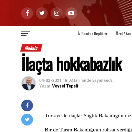
İz Bırakan Replikler
Özel / Ana
Makale
İlaçta hokkabazlık
04-03-2021 18:03
tarihinde yayınlandı.
Yazar:
Veysel Tepeli
Türkiye'de ilaçlar Sağlık Bakanlığının izn
Bir de Tarım Bakanlığının ruhsat verdiğ