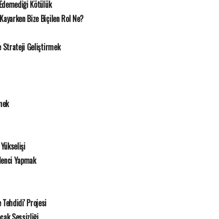
 Edemediği Kötülük
Kayarken Bize Biçilen Rol Ne?
Strateji Geliştirmek
mek
Yükselişi
lenci Yapmak
e Tehdidi' Projesi
cak Sessizliği