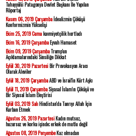
Tahayyülü: Patagonya Devlet Başkanı İle Yapılan
Röportaj
Kasım 06, 2019 Çarşamba
İdealizmin Çöküşü
Konformizmin Yükselişi
Ekim 25, 2019 Cuma
kavmiyetçilik hortladı
Ekim 16, 2019 Çarşamba
Eyvah Hamaset
Ekim 09, 2019 Çarşamba
Trump'un
Açıklamalarındaki Sinsiliğe Dikkat
Eylül 30, 2019 Pazartesi
Bir Provokasyon Aracı
Olarak Aleviler
Eylül 18, 2019 Çarşamba
ABD ve İsrail'in Kürt Aşkı
Eylül 11, 2019 Çarşamba
Siyasal İslam'ın Çöküşü ve
Bir Siyasal İslam Eleştirisi
Eylül 03, 2019 Salı
Hindistan'da Tanrıyı Allah İçin
Kurban Etmek
Ağustos 26, 2019 Pazartesi
Kadın mutsuz,
huzursuz ve korku içinde; erkek de mutlu değil
Ağustos 08, 2019 Perşembe
Kaz olmadan