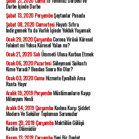
Şubat 21, 2020 Cuma
15 Temmuz Darbesi ve
Darbe İçinde Darbe
Şubat 13, 2020 Perşembe
Şeytanlar Pusuda
Şubat 08, 2020 Cumartesi
Hayatı Sıfıra
İndirgemek Ya da Varlık İçinde Yokluk Yaşamak
Ocak 29, 2020 Çarşamba
Corona Virüsü Küresel
Felaket mi Yoksa Küresel Yalan mı?
Ocak 21, 2020 Salı
Ümmeti Ulusa Kurban Etmek
Ocak 06, 2020 Pazartesi
Süleymani Suikastı
Kime Yaradı? Bundan Sonra Ne Olur?
Ocak 03, 2020 Cuma
Hizmete Eyvallah Ama
Ranta Hayır
Aralık 19, 2019 Perşembe
Müslümanların Kayıp
Milenyum Nesli
Aralık 04, 2019 Çarşamba
Kadına Karşı Şiddet
Modern Ve Seküler Toplumun Sorunudur
Kasım 20, 2019 Çarşamba
Maktülün Gülüşü
Katilin Ölümüdür
Kasım 13, 2019 Çarşamba
Yeni Bir Devlet