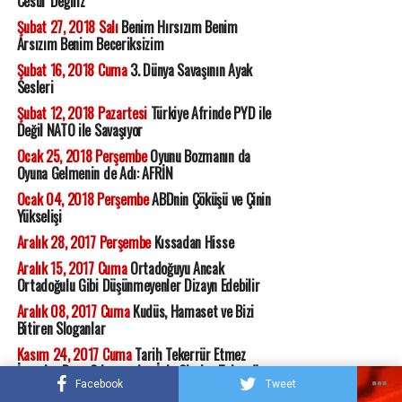
Cesur Değiliz
Şubat 27, 2018 Salı
Benim Hırsızım Benim
Arsızım Benim Beceriksizim
Şubat 16, 2018 Cuma
3. Dünya Savaşının Ayak
Sesleri
Şubat 12, 2018 Pazartesi
Türkiye Afrinde PYD ile
Değil NATO ile Savaşıyor
Ocak 25, 2018 Perşembe
Oyunu Bozmanın da
Oyuna Gelmenin de Adı: AFRİN
Ocak 04, 2018 Perşembe
ABDnin Çöküşü ve Çinin
Yükselişi
Aralık 28, 2017 Perşembe
Kıssadan Hisse
Aralık 15, 2017 Cuma
Ortadoğuyu Ancak
Ortadoğulu Gibi Düşünmeyenler Dizayn Edebilir
Aralık 08, 2017 Cuma
Kudüs, Hamaset ve Bizi
Bitiren Sloganlar
Kasım 24, 2017 Cuma
Tarih Tekerrür Etmez
İnsanlar Ders Çıkarmadığı İçin Olaylar Tekerrür
Eder
Facebook
Tweet