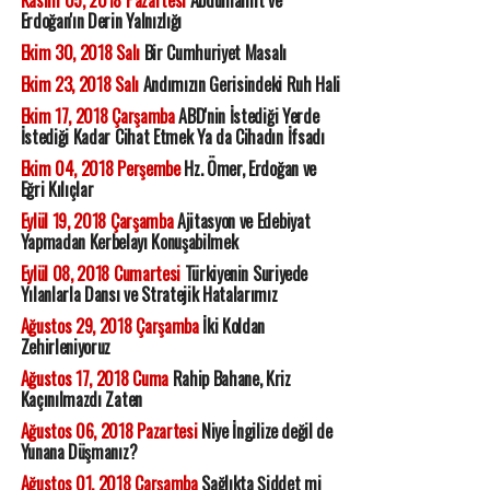
Kasım 05, 2018 Pazartesi
Abdülhamit ve
Erdoğan'ın Derin Yalnızlığı
Ekim 30, 2018 Salı
Bir Cumhuriyet Masalı
Ekim 23, 2018 Salı
Andımızın Gerisindeki Ruh Hali
Ekim 17, 2018 Çarşamba
ABD'nin İstediği Yerde
İstediği Kadar Cihat Etmek Ya da Cihadın İfsadı
Ekim 04, 2018 Perşembe
Hz. Ömer, Erdoğan ve
Eğri Kılıçlar
Eylül 19, 2018 Çarşamba
Ajitasyon ve Edebiyat
Yapmadan Kerbelayı Konuşabilmek
Eylül 08, 2018 Cumartesi
Türkiyenin Suriyede
Yılanlarla Dansı ve Stratejik Hatalarımız
Ağustos 29, 2018 Çarşamba
İki Koldan
Zehirleniyoruz
Ağustos 17, 2018 Cuma
Rahip Bahane, Kriz
Kaçınılmazdı Zaten
Ağustos 06, 2018 Pazartesi
Niye İngilize değil de
Yunana Düşmanız?
Ağustos 01, 2018 Çarşamba
Sağlıkta Şiddet mi