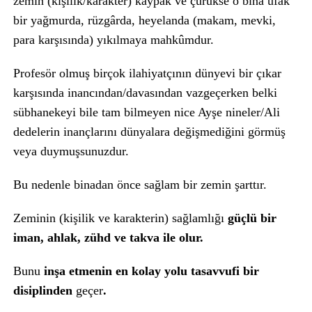
zemin (kişilik/karakter) kaypak ve çürükse o bina ufak
bir yağmurda, rüzgârda, heyelanda (makam, mevki,
para karşısında) yıkılmaya mahkûmdur.
Profesör olmuş birçok ilahiyatçının dünyevi bir çıkar
karşısında inancından/davasından vazgeçerken belki
sübhanekeyi bile tam bilmeyen nice Ayşe nineler/Ali
dedelerin inançlarını dünyalara değişmediğini görmüş
veya duymuşsunuzdur.
Bu nedenle binadan önce sağlam bir zemin şarttır.
Zeminin (kişilik ve karakterin) sağlamlığı
güçlü bir
iman, ahlak, zühd ve takva ile olur.
Bunu
inşa etmenin en kolay yolu tasavvufi bir
disiplinden
geçer
.