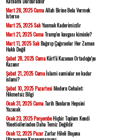
Katliamı Durdurabilir
Mart 28, 2025 Cuma
Allah Birine Bela Vermek
İsterse
Mart 25, 2025 Salı
Yanmak Kaderimizdir
Mart 21, 2025 Cuma
Trump'ın kavgası kiminle?
Mart 11, 2025 Salı
Bağırıp Çağıranlar Her Zaman
Haklı Değil
Şubat 28, 2025 Cuma
Kürt'ü Kazanan Ortadoğu'yu
Kazanır
Şubat 21, 2025 Cuma
İslami camialar ne kadar
islami?
Şubat 10, 2025 Pazartesi
Modern Cehalet:
Hikmetsiz Bilgi
Ocak 31, 2025 Cuma
Tarih Bunların Hepsini
Yazacak
Ocak 23, 2025 Perşembe
Hiçbir Toplum Kendi
Yöneticilerinden Daha Temiz Değildir
Ocak 12, 2025 Pazar
Zarlar Hileli Boşuna
Uğraşmayın Kazanamazsınız