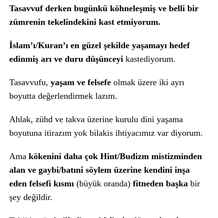
Tasavvuf derken bugünkü köhneleşmiş ve belli bir
zümrenin tekelindekini kast etmiyorum.
İslam’ı/Kuran’ı en güzel şekilde yaşamayı hedef
edinmiş arı ve duru düşünceyi
kastediyorum.
Tasavvufu,
yaşam ve felsefe
olmak üzere iki ayrı
boyutta değerlendirmek lazım.
Ahlak, zühd ve takva üzerine kurulu dini yaşama
boyutuna itirazım yok bilakis ihtiyacımız var diyorum.
Ama
kökenini daha çok Hint/Budizm mistizminden
alan ve gaybi/batıni söylem üzerine kendini inşa
eden felsefi kısmı
(büyük oranda)
fitneden başka
bir
şey değildir.