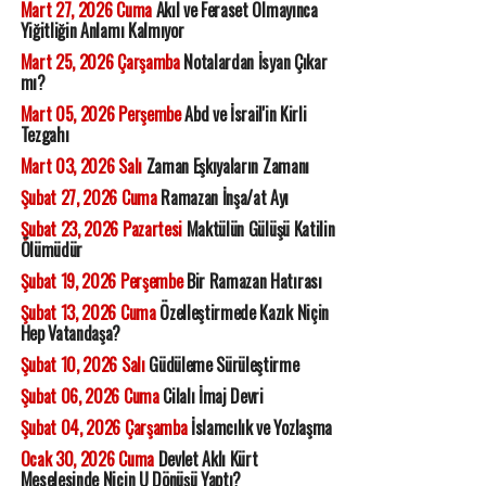
Mart 27, 2026 Cuma
Akıl ve Feraset Olmayınca
Yiğitliğin Anlamı Kalmıyor
Mart 25, 2026 Çarşamba
Notalardan İsyan Çıkar
mı?
Mart 05, 2026 Perşembe
Abd ve İsrail'in Kirli
Tezgahı
Mart 03, 2026 Salı
Zaman Eşkıyaların Zamanı
Şubat 27, 2026 Cuma
Ramazan İnşa/at Ayı
Şubat 23, 2026 Pazartesi
Maktülün Gülüşü Katilin
Ölümüdür
Şubat 19, 2026 Perşembe
Bir Ramazan Hatırası
Şubat 13, 2026 Cuma
Özelleştirmede Kazık Niçin
Hep Vatandaşa?
Şubat 10, 2026 Salı
Güdüleme Sürüleştirme
Şubat 06, 2026 Cuma
Cilalı İmaj Devri
Şubat 04, 2026 Çarşamba
İslamcılık ve Yozlaşma
Ocak 30, 2026 Cuma
Devlet Aklı Kürt
Meselesinde Niçin U Dönüşü Yaptı?