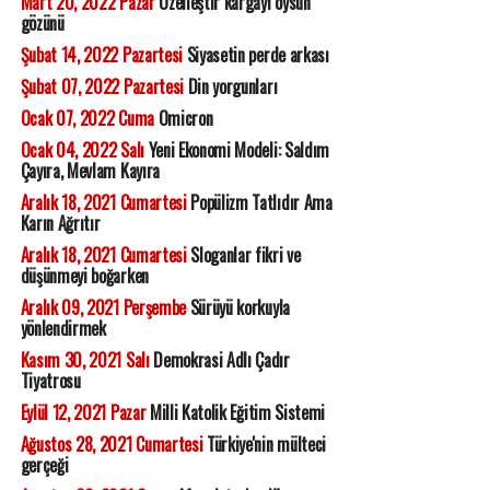
Mart 20, 2022 Pazar
Özelleştir kargayı oysun
gözünü
Şubat 14, 2022 Pazartesi
Siyasetin perde arkası
Şubat 07, 2022 Pazartesi
Din yorgunları
Ocak 07, 2022 Cuma
Omicron
Ocak 04, 2022 Salı
Yeni Ekonomi Modeli: Saldım
Çayıra, Mevlam Kayıra
Aralık 18, 2021 Cumartesi
Popülizm Tatlıdır Ama
Karın Ağrıtır
Aralık 18, 2021 Cumartesi
Sloganlar fikri ve
düşünmeyi boğarken
Aralık 09, 2021 Perşembe
Sürüyü korkuyla
yönlendirmek
Kasım 30, 2021 Salı
Demokrasi Adlı Çadır
Tiyatrosu
Eylül 12, 2021 Pazar
Milli Katolik Eğitim Sistemi
Ağustos 28, 2021 Cumartesi
Türkiye'nin mülteci
gerçeği