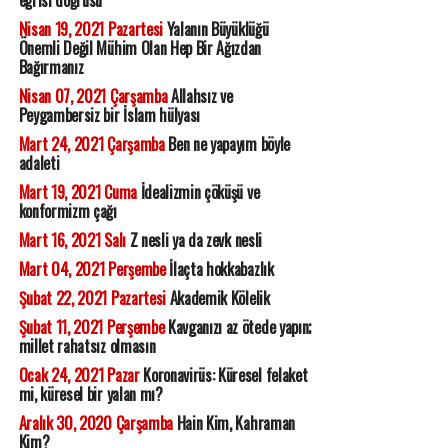
eğrisi doğrusu
Nisan 19, 2021 Pazartesi
Yalanın Büyüklüğü
Önemli Değil Mühim Olan Hep Bir Ağızdan
Bağırmanız
Nisan 07, 2021 Çarşamba
Allahsız ve
Peygambersiz bir İslam hülyası
Mart 24, 2021 Çarşamba
Ben ne yapayım böyle
adaleti
Mart 19, 2021 Cuma
İdealizmin çöküşü ve
konformizm çağı
Mart 16, 2021 Salı
Z nesli ya da zevk nesli
Mart 04, 2021 Perşembe
İlaçta hokkabazlık
Şubat 22, 2021 Pazartesi
Akademik Kölelik
Şubat 11, 2021 Perşembe
Kavganızı az ötede yapın;
millet rahatsız olmasın
Ocak 24, 2021 Pazar
Koronavirüs: Küresel felaket
mi, küresel bir yalan mı?
Aralık 30, 2020 Çarşamba
Hain Kim, Kahraman
Kim?