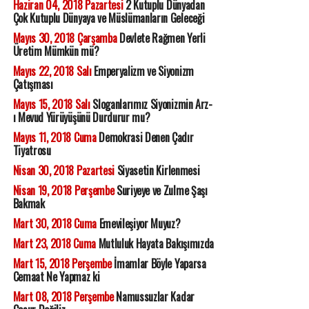
Haziran 04, 2018 Pazartesi
2 Kutuplu Dünyadan
Çok Kutuplu Dünyaya ve Müslümanların Geleceği
Mayıs 30, 2018 Çarşamba
Devlete Rağmen Yerli
Üretim Mümkün mü?
Mayıs 22, 2018 Salı
Emperyalizm ve Siyonizm
Çatışması
Mayıs 15, 2018 Salı
Sloganlarımız Siyonizmin Arz-
ı Mevud Yürüyüşünü Durdurur mu?
Mayıs 11, 2018 Cuma
Demokrasi Denen Çadır
Tiyatrosu
Nisan 30, 2018 Pazartesi
Siyasetin Kirlenmesi
Nisan 19, 2018 Perşembe
Suriyeye ve Zulme Şaşı
Bakmak
Mart 30, 2018 Cuma
Emevileşiyor Muyuz?
Mart 23, 2018 Cuma
Mutluluk Hayata Bakışımızda
Mart 15, 2018 Perşembe
İmamlar Böyle Yaparsa
Cemaat Ne Yapmaz ki
Mart 08, 2018 Perşembe
Namussuzlar Kadar