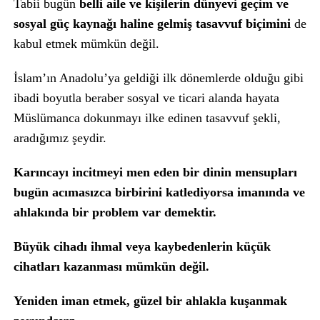
Tabii bugün
belli aile ve kişilerin dünyevi geçim ve
sosyal güç kaynağı haline gelmiş tasavvuf biçimini
de
kabul etmek mümkün değil.
İslam’ın Anadolu’ya geldiği ilk dönemlerde olduğu gibi
ibadi boyutla beraber sosyal ve ticari alanda hayata
Müslümanca dokunmayı ilke edinen tasavvuf şekli,
aradığımız şeydir.
Karıncayı incitmeyi men eden bir dinin mensupları
bugün acımasızca birbirini katlediyorsa imanında ve
ahlakında bir problem var demektir.
Büyük cihadı ihmal veya kaybedenlerin küçük
cihatları kazanması mümkün değil.
Yeniden iman etmek, güzel bir ahlakla kuşanmak