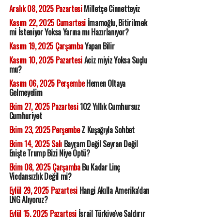
Aralık 08, 2025 Pazartesi
Milletçe Cinnetteyiz
Kasım 22, 2025 Cumartesi
İmamoğlu, Bitirilmek
mi İsteniyor Yoksa Yarına mı Hazırlanıyor?
Kasım 19, 2025 Çarşamba
Yapan Bilir
Kasım 10, 2025 Pazartesi
Aciz miyiz Yoksa Suçlu
mu?
Kasım 06, 2025 Perşembe
Hemen Oltaya
Gelmeyelim
Ekim 27, 2025 Pazartesi
102 Yıllık Cumhursuz
Cumhuriyet
Ekim 23, 2025 Perşembe
Z Kuşağıyla Sohbet
Ekim 14, 2025 Salı
Bayram Değil Seyran Değil
Enişte Trump Bizi Niye Öptü?
Ekim 08, 2025 Çarşamba
Bu Kadar Linç
Vicdansızlık Değil mi?
Eylül 29, 2025 Pazartesi
Hangi Akılla Amerika'dan
LNG Alıyoruz?
Eylül 15, 2025 Pazartesi
İsrail Türkiye'ye Saldırır