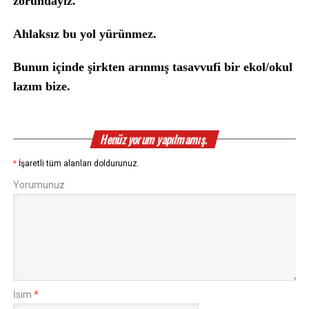
zorundayız.
Ahlaksız bu yol yürünmez.
Bunun içinde şirkten arınmış tasavvufi bir ekol/okul
lazım bize.
Henüz yorum yapılmamış.
*
İşaretli tüm alanları doldurunuz.
Yorumunuz
İsim
*