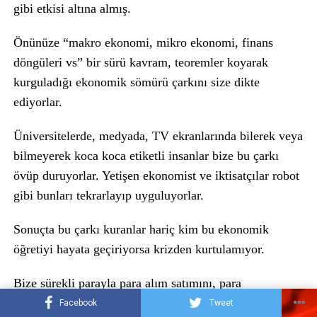
gibi etkisi altına almış.
Önünüze “makro ekonomi, mikro ekonomi, finans
döngüleri vs” bir sürü kavram, teoremler koyarak
kurguladığı ekonomik sömürü çarkını size dikte
ediyorlar.
Üniversitelerde, medyada, TV ekranlarında bilerek veya
bilmeyerek koca koca etiketli insanlar bize bu çarkı
övüp duruyorlar. Yetişen ekonomist ve iktisatçılar robot
gibi bunları tekrarlayıp uyguluyorlar.
Sonuçta bu çarkı kuranlar hariç kim bu ekonomik
öğretiyi hayata geçiriyorsa krizden kurtulamıyor.
Bize sürekli parayla para alım satımını, para
spekülasyonunu, borsayı, bankacılığı telkin edip
Facebook
Tweet