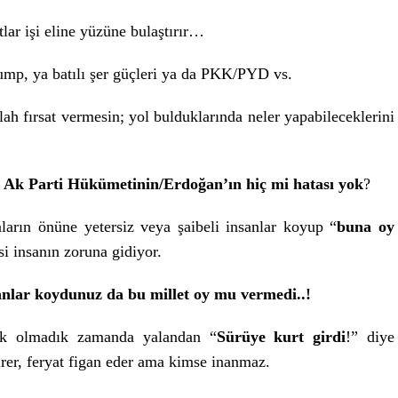
tlar işi eline yüzüne bulaştırır…
mp, ya batılı şer güçleri ya da PKK/PYD vs.
ah fırsat vermesin; yol bulduklarında neler yapabileceklerini
 Ak Parti Hükümetinin/Erdoğan’ın hiç mi hatası yok
?
ların önüne yetersiz veya şaibeli insanlar koyup “
buna oy
i insanın zoruna gidiyor.
sanlar koydunuz da bu millet oy mu vermedi..!
lduk olmadık zamanda yalandan “
Sürüye kurt girdi
!” diye
irer, feryat figan eder ama kimse inanmaz.