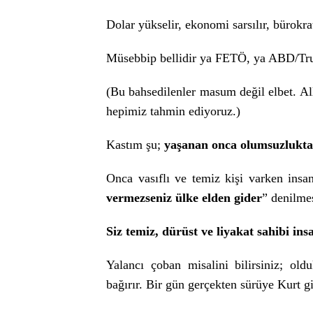
Dolar yükselir, ekonomi sarsılır, bürokra
Müsebbip bellidir ya FETÖ, ya ABD/Tru
(Bu bahsedilenler masum değil elbet. All
hepimiz tahmin ediyoruz.)
Kastım şu;
yaşanan onca olumsuzlukta
Onca vasıflı ve temiz kişi varken insan
vermezseniz ülke elden gider
” denilmes
Siz temiz, dürüst ve liyakat sahibi in
Yalancı çoban misalini bilirsiniz; o
bağırır. Bir gün gerçekten sürüye Kurt g