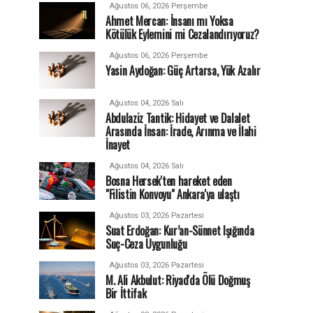
Ağustos 06, 2026 Perşembe
Ahmet Mercan: İnsanı mı Yoksa
Kötülük Eylemini mi Cezalandırıyoruz?
Ağustos 06, 2026 Perşembe
Yasin Aydoğan: Güç Artarsa, Yük Azalır
Ağustos 04, 2026 Salı
Abdulaziz Tantik: Hidayet ve Dalalet
Arasında İnsan: İrade, Arınma ve İlahi
İnayet
Ağustos 04, 2026 Salı
Bosna Hersek'ten hareket eden
"Filistin Konvoyu" Ankara'ya ulaştı
Ağustos 03, 2026 Pazartesi
Suat Erdoğan: Kur’an-Sünnet Işığında
Suç-Ceza Uygunluğu
Ağustos 03, 2026 Pazartesi
M. Ali Akbulut: Riyad'da Ölü Doğmuş
Bir İttifak