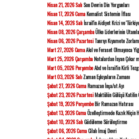
Nisan 21, 2026 Salı
Son Devrin Din Yorgunları
Nisan 17, 2026 Cuma
Kemalist Sistemin İflası
Nisan 14, 2026 Salı
İsrail'in Aidiyet Krizi ve 'Türkiy
Nisan 08, 2026 Çarşamba
Ülke Liderlerinin Utanıla
Nisan 06, 2026 Pazartesi
Tanrıyı Kıyamete Zorla
Mart 27, 2026 Cuma
Akıl ve Feraset Olmayınca Yiğ
Mart 25, 2026 Çarşamba
Notalardan İsyan Çıkar 
Mart 05, 2026 Perşembe
Abd ve İsrail'in Kirli Tezg
Mart 03, 2026 Salı
Zaman Eşkıyaların Zamanı
Şubat 27, 2026 Cuma
Ramazan İnşa/at Ayı
Şubat 23, 2026 Pazartesi
Maktülün Gülüşü Katilin
Şubat 19, 2026 Perşembe
Bir Ramazan Hatırası
Şubat 13, 2026 Cuma
Özelleştirmede Kazık Niçin 
Şubat 10, 2026 Salı
Güdüleme Sürüleştirme
Şubat 06, 2026 Cuma
Cilalı İmaj Devri