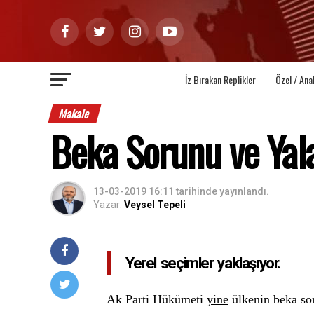
İz Bırakan Replikler
Özel / Ana
Makale
Beka Sorunu ve Yal
13-03-2019 16:11
tarihinde yayınlandı.
Yazar:
Veysel Tepeli
Yerel seçimler yaklaşıyor.
Ak Parti Hükümeti
yine
ülkenin beka so