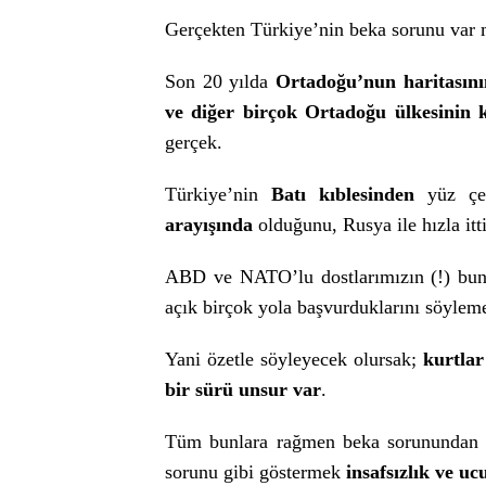
Gerçekten Türkiye’nin beka sorunu var 
Son 20 yılda
Ortadoğu’nun haritasının
ve diğer birçok Ortadoğu ülkesinin k
gerçek.
Türkiye’nin
Batı kıblesinden
yüz çevi
arayışında
olduğunu, Rusya ile hızla itt
ABD ve NATO’lu dostlarımızın (!) bund
açık birçok yola başvurduklarını söylem
Yani özetle söyleyecek olursak;
kurtlar
bir sürü unsur var
.
Tüm bunlara rağmen beka sorunundan b
sorunu gibi göstermek
insafsızlık ve u