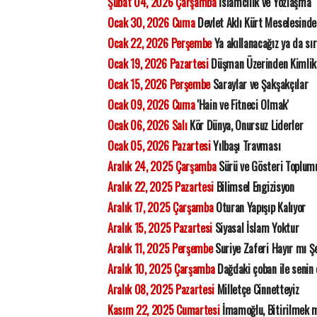
Şubat 04, 2026 Çarşamba
İslamcılık ve Yozlaşma
Ocak 30, 2026 Cuma
Devlet Aklı Kürt Meselesinde
Ocak 22, 2026 Perşembe
Ya akıllanacağız ya da sı
Ocak 19, 2026 Pazartesi
Düşman Üzerinden Kimlik
Ocak 15, 2026 Perşembe
Saraylar ve Şakşakçılar
Ocak 09, 2026 Cuma
'Hain ve Fitneci Olmak'
Ocak 06, 2026 Salı
Kör Dünya, Onursuz Liderler
Ocak 05, 2026 Pazartesi
Yılbaşı Travması
Aralık 24, 2025 Çarşamba
Sürü ve Gösteri Toplum
Aralık 22, 2025 Pazartesi
Bilimsel Engizisyon
Aralık 17, 2025 Çarşamba
Oturan Yapışıp Kalıyor
Aralık 15, 2025 Pazartesi
Siyasal İslam Yoktur
Aralık 11, 2025 Perşembe
Suriye Zaferi Hayır mı Ş
Aralık 10, 2025 Çarşamba
Dağdaki çoban ile senin 
Aralık 08, 2025 Pazartesi
Milletçe Cinnetteyiz
Kasım 22, 2025 Cumartesi
İmamoğlu, Bitirilmek mi