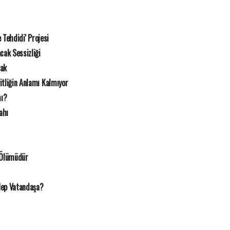
e Tehdidi' Projesi
cak Sessizliği
mak
itliğin Anlamı Kalmıyor
mı?
ahı
 Ölümüdür
Hep Vatandaşa?