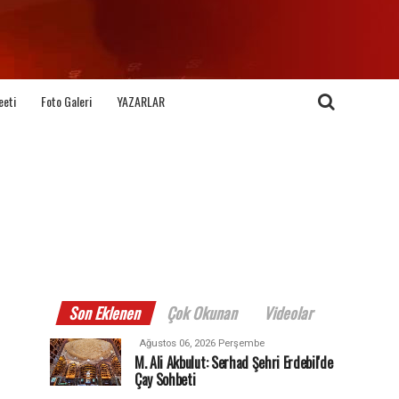
eeti
Foto Galeri
YAZARLAR
Son Eklenen
Çok Okunan
Videolar
Ağustos 06, 2026 Perşembe
M. Ali Akbulut: Serhad Şehri Erdebil'de
Çay Sohbeti