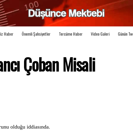
liz Haber
Önemli Şahsiyetler
Tercüme Haber
Video Galeri
Günün Tw
ancı Çoban Misali
runu olduğu iddiasında.