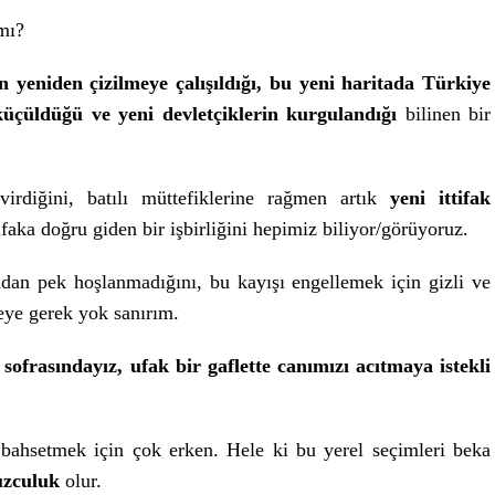
mı?
 yeniden çizilmeye çalışıldığı, bu yeni haritada Türkiye
üçüldüğü ve yeni devletçiklerin kurgulandığı
bilinen bir
rdiğini, batılı müttefiklerine rağmen artık
yeni ittifak
ifaka doğru giden bir işbirliğini hepimiz biliyor/görüyoruz.
an pek hoşlanmadığını, bu kayışı engellemek için gizli ve
eye gerek yok sanırım.
 sofrasındayız, ufak bir gaflette canımızı acıtmaya istekli
ahsetmek için çok erken. Hele ki bu yerel seçimleri beka
cuzculuk
olur.