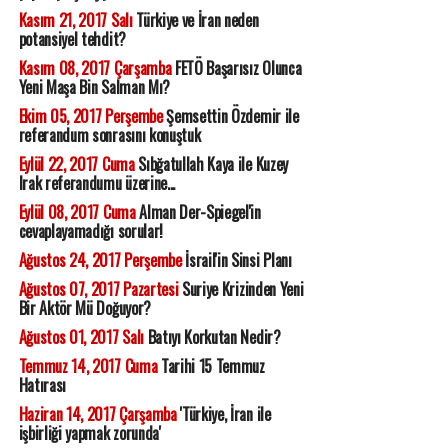
Kasım 21, 2017 Salı
Türkiye ve İran neden
potansiyel tehdit?
Kasım 08, 2017 Çarşamba
FETÖ Başarısız Olunca
Yeni Maşa Bin Salman Mı?
Ekim 05, 2017 Perşembe
Şemsettin Özdemir ile
referandum sonrasını konuştuk
Eylül 22, 2017 Cuma
Sıbğatullah Kaya ile Kuzey
Irak referandumu üzerine...
Eylül 08, 2017 Cuma
Alman Der-Spiegel'in
cevaplayamadığı sorular!
Ağustos 24, 2017 Perşembe
İsrail'in Sinsi Planı
Ağustos 07, 2017 Pazartesi
Suriye Krizinden Yeni
Bir Aktör Mü Doğuyor?
Ağustos 01, 2017 Salı
Batıyı Korkutan Nedir?
Temmuz 14, 2017 Cuma
Tarihi 15 Temmuz
Hatırası
Haziran 14, 2017 Çarşamba
'Türkiye, İran ile
işbirliği yapmak zorunda'