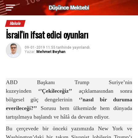
Makale
İsrail'in ifsat edici oyunları
09-01-2019 11:55
tarihinde yayınlandı.
Yazar:
Mehmet Beyhan
ABD Başkanı Trump Suriye’nin
kuzeyinden
‘’Çekileceğiz’’
açıklamasından sonra
bölgesel güç dengelerinin
‘’nasıl bir duruma
everileceği?’’
Sorusu hem ülkemizde hem dünyada
tartışılmaya başlandı ve h
âlâ
da devam ediyor.
Bu çerçevede bir önceki yazımızda New York ve
Washington’daki bir takım Siyonist lobilerin Trump’ı