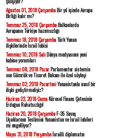
çalışıyor?
Ağustos 01, 2018 Çarşamba
Bir yıl içinde Avrupa
Birliği kalır mı?
Temmuz 25, 2018 Çarşamba
Balkanlarda
Avrupanın Türkiye hazımsızlığı
Temmuz 18, 2018 Çarşamba
Türk Yunan
ilişkilerinde İsrail lobisi
Temmuz 10, 2018 Salı
Dünya medyasının yeni
kabine yorumları
Temmuz 08, 2018 Pazar
Parlamenter sistemin
son Gümrük ve Ticaret Bakanı ile özel söyleşi
Temmuz 02, 2018 Pazartesi
Yunanistanla nasıl bir
ilişki geliştirmeliyiz?
Haziran 22, 2018 Cuma
Küresel Finans Çetesinin
Erdoğan Rahatsızlığı!
Haziran 20, 2018 Çarşamba
F-35 Savaş
Uçaklarının Teslimini Yunanistan ve İsrail lobileri
mi engelliyor?
Mayıs 31, 2018 Perşembe
İsrailli diplomatın