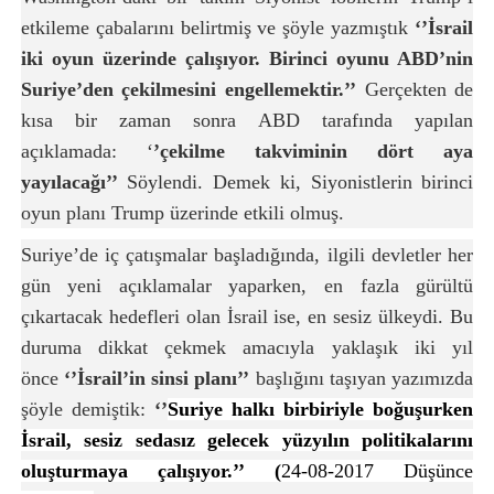
etkileme çabalarını belirtmiş ve şöyle yazmıştık
‘’İsrail
iki oyun üzerinde çalışıyor. Birinci oyunu ABD’nin
Suriye’den çekilmesini engellemektir.’’
Gerçekten de
kısa bir zaman sonra ABD tarafında yapılan
açıklamada: ‘
’çekilme takviminin
dört aya
yayılacağı’’
Söylendi. Demek ki, Siyonistlerin birinci
oyun planı Trump üzerinde etkili olmuş.
Suriye’de iç çatışmalar başladığında, ilgili devletler her
gün yeni açıklamalar yaparken, en fazla gürültü
çıkartacak hedefleri olan İsrail ise, en sesiz ülkeydi. Bu
duruma dikkat çekmek amacıyla yaklaşık iki yıl
önce
‘’İsrail’in sinsi planı’’
başlığını taşıyan yazımızda
şöyle demiştik:
‘’
Suriye halkı birbiriyle boğuşurken
İsrail, sesiz sedasız gelecek yüzyılın politikalarını
oluşturmaya çalışıyor.’’ (
24-08-2017 Düşünce