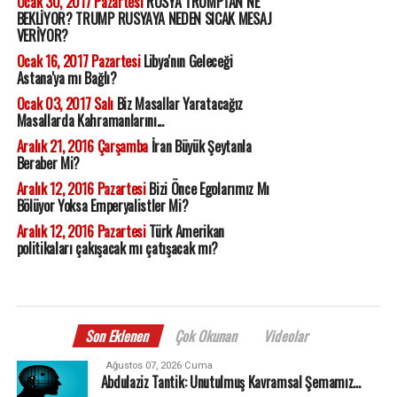
Ocak 30, 2017 Pazartesi
RUSYA TRUMPTAN NE
BEKLİYOR? TRUMP RUSYAYA NEDEN SICAK MESAJ
VERİYOR?
Ocak 16, 2017 Pazartesi
Libya'nın Geleceği
Astana'ya mı Bağlı?
Ocak 03, 2017 Salı
Biz Masallar Yaratacağız
Masallarda Kahramanlarını...
Aralık 21, 2016 Çarşamba
İran Büyük Şeytanla
Beraber Mi?
Aralık 12, 2016 Pazartesi
Bizi Önce Egolarımız Mı
Bölüyor Yoksa Emperyalistler Mi?
Aralık 12, 2016 Pazartesi
Türk Amerikan
politikaları çakışacak mı çatışacak mı?
Son Eklenen
Çok Okunan
Videolar
Ağustos 07, 2026 Cuma
Abdulaziz Tantik: Unutulmuş Kavramsal Şemamız…