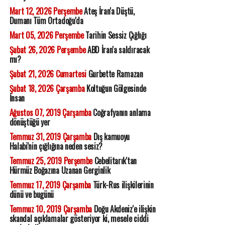
Mart 12, 2026 Perşembe
Ateş İran'a Düştü,
Dumanı Tüm Ortadoğu'da
Mart 05, 2026 Perşembe
Tarihin Sessiz Çığlığı
Şubat 26, 2026 Perşembe
ABD İran'a saldıracak
mı?
Şubat 21, 2026 Cumartesi
Gurbette Ramazan
Şubat 18, 2026 Çarşamba
Koltuğun Gölgesinde
İnsan
Ağustos 07, 2019 Çarşamba
Coğrafyanın anlama
dönüştüğü yer
Temmuz 31, 2019 Çarşamba
Dış kamuoyu
Halabi'nin çığlığına neden sesiz?
Temmuz 25, 2019 Perşembe
Cebelitarık'tan
Hürmüz Boğazına Uzanan Gerginlik
Temmuz 17, 2019 Çarşamba
Türk-Rus ilişkilerinin
dünü ve bugünü
Temmuz 10, 2019 Çarşamba
Doğu Akdeniz'e ilişkin
skandal açıklamalar gösteriyor ki, mesele ciddi