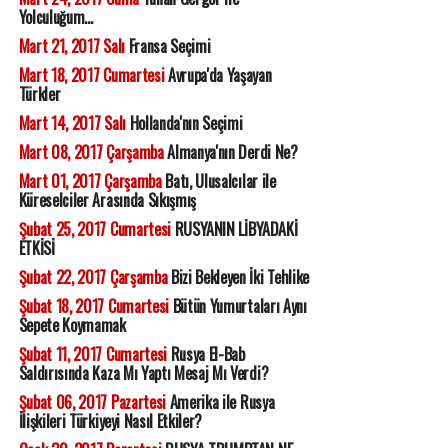
Yolculuğum...
Mart 21, 2017 Salı
Fransa Seçimi
Mart 18, 2017 Cumartesi
Avrupa'da Yaşayan
Türkler
Mart 14, 2017 Salı
Hollanda'nın Seçimi
Mart 08, 2017 Çarşamba
Almanya'nın Derdi Ne?
Mart 01, 2017 Çarşamba
Batı, Ulusalcılar ile
Küreselciler Arasında Sıkışmış
Şubat 25, 2017 Cumartesi
RUSYANIN LİBYADAKİ
ETKİSİ
Şubat 22, 2017 Çarşamba
Bizi Bekleyen İki Tehlike
Şubat 18, 2017 Cumartesi
Bütün Yumurtaları Aynı
Sepete Koymamak
Şubat 11, 2017 Cumartesi
Rusya El-Bab
Saldırısında Kaza Mı Yaptı Mesaj Mı Verdi?
Şubat 06, 2017 Pazartesi
Amerika ile Rusya
İlişkileri Türkiyeyi Nasıl Etkiler?