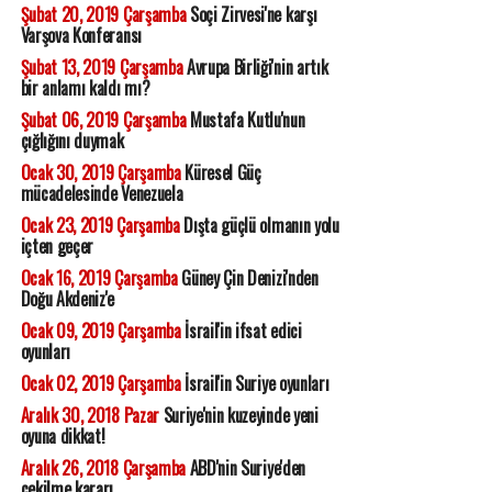
Şubat 20, 2019 Çarşamba
Soçi Zirvesi'ne karşı
Varşova Konferansı
Şubat 13, 2019 Çarşamba
Avrupa Birliği'nin artık
bir anlamı kaldı mı?
Şubat 06, 2019 Çarşamba
Mustafa Kutlu'nun
çığlığını duymak
Ocak 30, 2019 Çarşamba
Küresel Güç
mücadelesinde Venezuela
Ocak 23, 2019 Çarşamba
Dışta güçlü olmanın yolu
içten geçer
Ocak 16, 2019 Çarşamba
Güney Çin Denizi'nden
Doğu Akdeniz'e
Ocak 09, 2019 Çarşamba
İsrail'in ifsat edici
oyunları
Ocak 02, 2019 Çarşamba
İsrail'in Suriye oyunları
Aralık 30, 2018 Pazar
Suriye'nin kuzeyinde yeni
oyuna dikkat!
Aralık 26, 2018 Çarşamba
ABD'nin Suriye'den
çekilme kararı