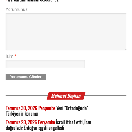
*
İşaretli tüm alanları doldurunuz.
Yorumunuz
İsim
*
Yorumumu Gönder
Mehmet Beyhan
Temmuz 30, 2026 Perşembe
Yeni "Ortadoğu'da"
Türkiye'nin konumu
Temmuz 23, 2026 Perşembe
İsrail itiraf etti, İran
doğruladı: Erdoğan işgali engelledi