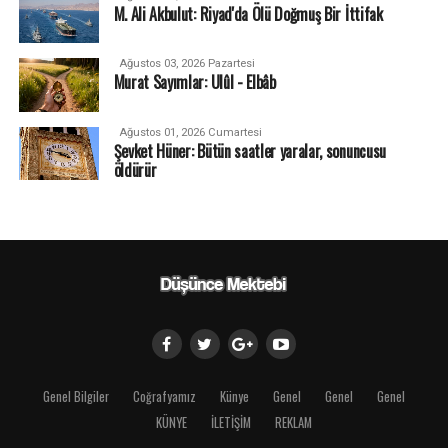
M. Ali Akbulut: Riyad'da Ölü Doğmuş Bir İttifak
Ağustos 03, 2026 Pazartesi
Murat Sayımlar: Ulûl - Elbâb
Ağustos 01, 2026 Cumartesi
Şevket Hüner: Bütün saatler yaralar, sonuncusu
öldürür
Genel Bilgiler
Coğrafyamız
Künye
Genel
Genel
Genel
KÜNYE
İLETİŞİM
REKLAM