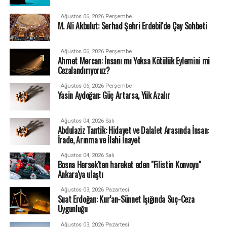
Ağustos 06, 2026 Perşembe
M. Ali Akbulut: Serhad Şehri Erdebil'de Çay Sohbeti
Ağustos 06, 2026 Perşembe
Ahmet Mercan: İnsanı mı Yoksa Kötülük Eylemini mi
Cezalandırıyoruz?
Ağustos 06, 2026 Perşembe
Yasin Aydoğan: Güç Artarsa, Yük Azalır
Ağustos 04, 2026 Salı
Abdulaziz Tantik: Hidayet ve Dalalet Arasında İnsan:
İrade, Arınma ve İlahi İnayet
Ağustos 04, 2026 Salı
Bosna Hersek'ten hareket eden "Filistin Konvoyu"
Ankara'ya ulaştı
Ağustos 03, 2026 Pazartesi
Suat Erdoğan: Kur’an-Sünnet Işığında Suç-Ceza
Uygunluğu
Ağustos 03, 2026 Pazartesi