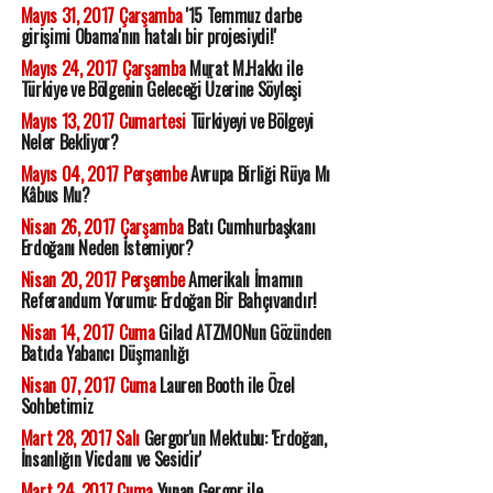
Mayıs 31, 2017 Çarşamba
'15 Temmuz darbe
girişimi Obama'nın hatalı bir projesiydi!'
Mayıs 24, 2017 Çarşamba
Murat M.Hakkı ile
Türkiye ve Bölgenin Geleceği Üzerine Söyleşi
Mayıs 13, 2017 Cumartesi
Türkiyeyi ve Bölgeyi
Neler Bekliyor?
Mayıs 04, 2017 Perşembe
Avrupa Birliği Rüya Mı
Kâbus Mu?
Nisan 26, 2017 Çarşamba
Batı Cumhurbaşkanı
Erdoğanı Neden İstemiyor?
Nisan 20, 2017 Perşembe
Amerikalı İmamın
Referandum Yorumu: Erdoğan Bir Bahçıvandır!
Nisan 14, 2017 Cuma
Gilad ATZMONun Gözünden
Batıda Yabancı Düşmanlığı
Nisan 07, 2017 Cuma
Lauren Booth ile Özel
Sohbetimiz
Mart 28, 2017 Salı
Gergor'un Mektubu: 'Erdoğan,
İnsanlığın Vicdanı ve Sesidir'
Mart 24, 2017 Cuma
Yunan Gergor ile