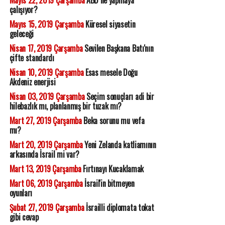
Mayıs 22, 2019 Çarşamba
ABD ne yapmaya
çalışıyor?
Mayıs 15, 2019 Çarşamba
Küresel siyasetin
geleceği
Nisan 17, 2019 Çarşamba
Sevilen Başkana Batı'nın
çifte standardı
Nisan 10, 2019 Çarşamba
Esas mesele Doğu
Akdeniz enerjisi
Nisan 03, 2019 Çarşamba
Seçim sonuçları adi bir
hilebazlık mı, planlanmış bir tuzak mı?
Mart 27, 2019 Çarşamba
Beka sorunu mu vefa
mı?
Mart 20, 2019 Çarşamba
Yeni Zelanda katliamının
arkasında İsrail mi var?
Mart 13, 2019 Çarşamba
Fırtınayı Kucaklamak
Mart 06, 2019 Çarşamba
İsrail'in bitmeyen
oyunları
Şubat 27, 2019 Çarşamba
İsrailli diplomata tokat
gibi cevap