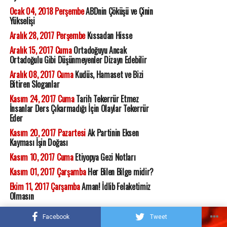
Ocak 04, 2018 Perşembe
ABDnin Çöküşü ve Çinin
Yükselişi
Aralık 28, 2017 Perşembe
Kıssadan Hisse
Aralık 15, 2017 Cuma
Ortadoğuyu Ancak
Ortadoğulu Gibi Düşünmeyenler Dizayn Edebilir
Aralık 08, 2017 Cuma
Kudüs, Hamaset ve Bizi
Bitiren Sloganlar
Kasım 24, 2017 Cuma
Tarih Tekerrür Etmez
İnsanlar Ders Çıkarmadığı İçin Olaylar Tekerrür
Eder
Kasım 20, 2017 Pazartesi
Ak Partinin Eksen
Kayması İşin Doğası
Kasım 10, 2017 Cuma
Etiyopya Gezi Notları
Kasım 01, 2017 Çarşamba
Her Bilen Bilge midir?
Ekim 11, 2017 Çarşamba
Aman! İdlib Felaketimiz
Olmasın
Eylül 22, 2017 Cuma
Türkiyenin Ayağındaki Pranga:
Facebook
Tweet
KÜRT FOBİSİ