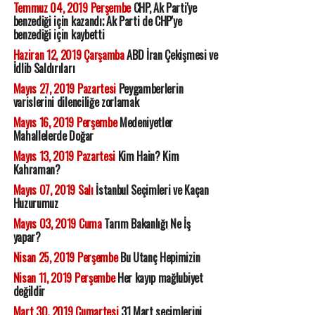
Temmuz 04, 2019 Perşembe
CHP, Ak Parti'ye
benzediği için kazandı; Ak Parti de CHP'ye
benzediği için kaybetti
Haziran 12, 2019 Çarşamba
ABD İran Çekişmesi ve
İdlib Saldırıları
Mayıs 27, 2019 Pazartesi
Peygamberlerin
varislerini dilenciliğe zorlamak
Mayıs 16, 2019 Perşembe
Medeniyetler
Mahallelerde Doğar
Mayıs 13, 2019 Pazartesi
Kim Hain? Kim
Kahraman?
Mayıs 07, 2019 Salı
İstanbul Seçimleri ve Kaçan
Huzurumuz
Mayıs 03, 2019 Cuma
Tarım Bakanlığı Ne İş
yapar?
Nisan 25, 2019 Perşembe
Bu Utanç Hepimizin
Nisan 11, 2019 Perşembe
Her kayıp mağlubiyet
değildir
Mart 30, 2019 Cumartesi
31 Mart seçimlerini