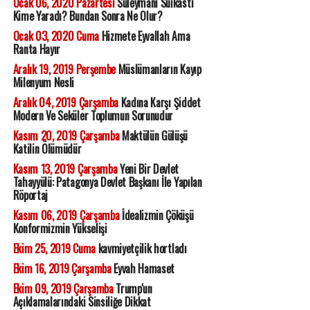
Ocak 06, 2020 Pazartesi
Süleymani Suikastı
Kime Yaradı? Bundan Sonra Ne Olur?
Ocak 03, 2020 Cuma
Hizmete Eyvallah Ama
Ranta Hayır
Aralık 19, 2019 Perşembe
Müslümanların Kayıp
Milenyum Nesli
Aralık 04, 2019 Çarşamba
Kadına Karşı Şiddet
Modern Ve Seküler Toplumun Sorunudur
Kasım 20, 2019 Çarşamba
Maktülün Gülüşü
Katilin Ölümüdür
Kasım 13, 2019 Çarşamba
Yeni Bir Devlet
Tahayyülü: Patagonya Devlet Başkanı İle Yapılan
Röportaj
Kasım 06, 2019 Çarşamba
İdealizmin Çöküşü
Konformizmin Yükselişi
Ekim 25, 2019 Cuma
kavmiyetçilik hortladı
Ekim 16, 2019 Çarşamba
Eyvah Hamaset
Ekim 09, 2019 Çarşamba
Trump'un
Açıklamalarındaki Sinsiliğe Dikkat