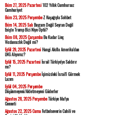
Ekim 27, 2025 Pazartesi
102 Yıllık Cumhursuz
Cumhuriyet
Ekim 23, 2025 Perşembe
Z Kuşağıyla Sohbet
Ekim 14, 2025 Salı
Bayram Değil Seyran Değil
Enişte Trump Bizi Niye Öptü?
Ekim 08, 2025 Çarşamba
Bu Kadar Linç
Vicdansızlık Değil mi?
Eylül 29, 2025 Pazartesi
Hangi Akılla Amerika'dan
LNG Alıyoruz?
Eylül 15, 2025 Pazartesi
İsrail Türkiye'ye Saldırır
mı?
Eylül 11, 2025 Perşembe
İçimizdeki İsrail'i Görmek
Lazım
Eylül 04, 2025 Perşembe
Düşünmeyeni/Akletmeyeni Güderler
Ağustos 28, 2025 Perşembe
Türkiye Mafya
Cenneti
Ağustos 22, 2025 Cuma
Futbolseverin Cahili ve