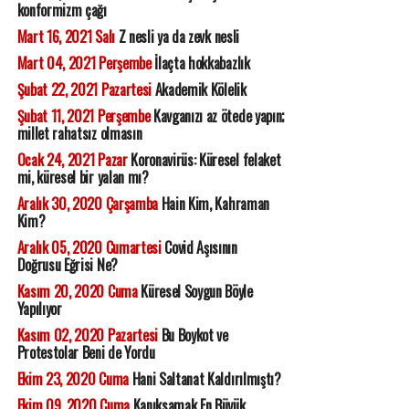
konformizm çağı
Mart 16, 2021 Salı
Z nesli ya da zevk nesli
Mart 04, 2021 Perşembe
İlaçta hokkabazlık
Şubat 22, 2021 Pazartesi
Akademik Kölelik
Şubat 11, 2021 Perşembe
Kavganızı az ötede yapın;
millet rahatsız olmasın
Ocak 24, 2021 Pazar
Koronavirüs: Küresel felaket
mi, küresel bir yalan mı?
Aralık 30, 2020 Çarşamba
Hain Kim, Kahraman
Kim?
Aralık 05, 2020 Cumartesi
Covid Aşısının
Doğrusu Eğrisi Ne?
Kasım 20, 2020 Cuma
Küresel Soygun Böyle
Yapılıyor
Kasım 02, 2020 Pazartesi
Bu Boykot ve
Protestolar Beni de Yordu
Ekim 23, 2020 Cuma
Hani Saltanat Kaldırılmıştı?
Ekim 09, 2020 Cuma
Kanıksamak En Büyük