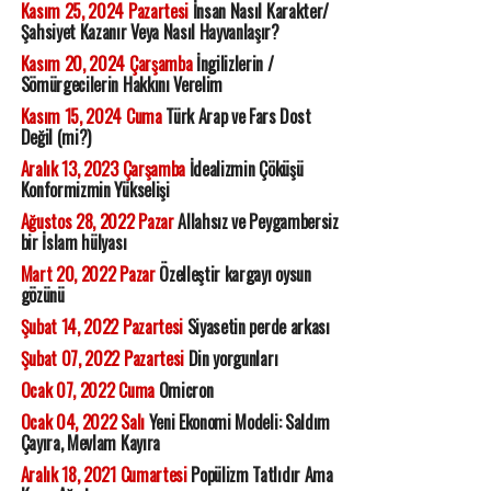
Kasım 25, 2024 Pazartesi
İnsan Nasıl Karakter/
Şahsiyet Kazanır Veya Nasıl Hayvanlaşır?
Kasım 20, 2024 Çarşamba
İngilizlerin /
Sömürgecilerin Hakkını Verelim
Kasım 15, 2024 Cuma
Türk Arap ve Fars Dost
Değil (mi?)
Aralık 13, 2023 Çarşamba
İdealizmin Çöküşü
Konformizmin Yükselişi
Ağustos 28, 2022 Pazar
Allahsız ve Peygambersiz
bir İslam hülyası
Mart 20, 2022 Pazar
Özelleştir kargayı oysun
gözünü
Şubat 14, 2022 Pazartesi
Siyasetin perde arkası
Şubat 07, 2022 Pazartesi
Din yorgunları
Ocak 07, 2022 Cuma
Omicron
Ocak 04, 2022 Salı
Yeni Ekonomi Modeli: Saldım
Çayıra, Mevlam Kayıra
Aralık 18, 2021 Cumartesi
Popülizm Tatlıdır Ama