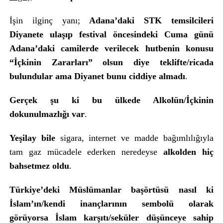
İşin ilginç yanı;
Adana’daki STK temsilcileri
Diyanete ulaşıp festival öncesindeki Cuma günü
Adana’daki camilerde verilecek hutbenin konusu
“İçkinin Zararları” olsun diye teklifte/ricada
bulundular ama Diyanet bunu ciddiye almadı
.
Gerçek şu ki bu ülkede Alkolün/İçkinin
dokunulmazlığı var
.
Yeşilay bile
sigara, internet ve madde bağımlılığıyla
tam gaz mücadele ederken neredeyse
alkolden hiç
bahsetmez oldu
.
Türkiye’deki Müslümanlar başörtüsü nasıl ki
İslam’ın/kendi inançlarının sembolü olarak
görüyorsa İslam karşıtı/seküler düşünceye sahip