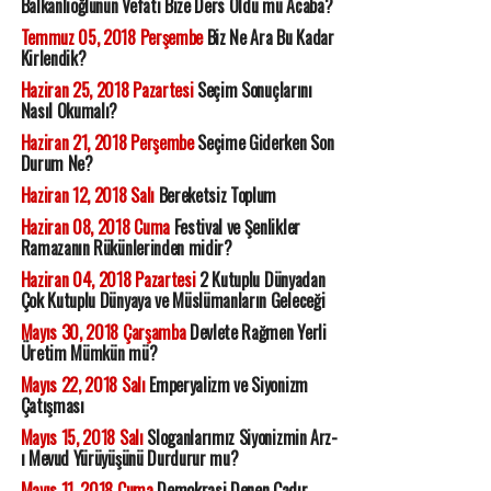
Balkanlıoğlunun Vefatı Bize Ders Oldu mu Acaba?
Temmuz 05, 2018 Perşembe
Biz Ne Ara Bu Kadar
Kirlendik?
Haziran 25, 2018 Pazartesi
Seçim Sonuçlarını
Nasıl Okumalı?
Haziran 21, 2018 Perşembe
Seçime Giderken Son
Durum Ne?
Haziran 12, 2018 Salı
Bereketsiz Toplum
Haziran 08, 2018 Cuma
Festival ve Şenlikler
Ramazanın Rükünlerinden midir?
Haziran 04, 2018 Pazartesi
2 Kutuplu Dünyadan
Çok Kutuplu Dünyaya ve Müslümanların Geleceği
Mayıs 30, 2018 Çarşamba
Devlete Rağmen Yerli
Üretim Mümkün mü?
Mayıs 22, 2018 Salı
Emperyalizm ve Siyonizm
Çatışması
Mayıs 15, 2018 Salı
Sloganlarımız Siyonizmin Arz-
ı Mevud Yürüyüşünü Durdurur mu?
Mayıs 11, 2018 Cuma
Demokrasi Denen Çadır