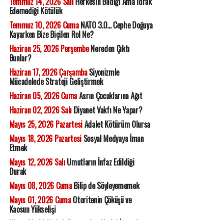
Temmuz 14, 2026 Salı
Herkesin Bildiği Ama İdrak
Edemediği Kötülük
Temmuz 10, 2026 Cuma
NATO 3.0... Cephe Doğuya
Kayarken Bize Biçilen Rol Ne?
Haziran 25, 2026 Perşembe
Nereden Çıktı
Bunlar?
Haziran 17, 2026 Çarşamba
Siyonizmle
Mücadelede Strateji Geliştirmek
Haziran 05, 2026 Cuma
Asrın Çocuklarına Ağıt
Haziran 02, 2026 Salı
Diyanet Vakfı Ne Yapar?
Mayıs 25, 2026 Pazartesi
Adalet Kötürüm Olursa
Mayıs 18, 2026 Pazartesi
Sosyal Medyaya İman
Etmek
Mayıs 12, 2026 Salı
Umutların İnfaz Edildiği
Durak
Mayıs 08, 2026 Cuma
Bilip de Söyleyememek
Mayıs 01, 2026 Cuma
Otoritenin Çöküşü ve
Kaosun Yükselişi