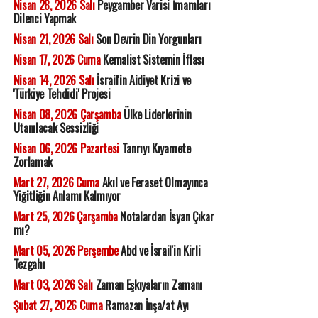
Nisan 28, 2026 Salı
Peygamber Varisi İmamları
Dilenci Yapmak
Nisan 21, 2026 Salı
Son Devrin Din Yorgunları
Nisan 17, 2026 Cuma
Kemalist Sistemin İflası
Nisan 14, 2026 Salı
İsrail'in Aidiyet Krizi ve
'Türkiye Tehdidi' Projesi
Nisan 08, 2026 Çarşamba
Ülke Liderlerinin
Utanılacak Sessizliği
Nisan 06, 2026 Pazartesi
Tanrıyı Kıyamete
Zorlamak
Mart 27, 2026 Cuma
Akıl ve Feraset Olmayınca
Yiğitliğin Anlamı Kalmıyor
Mart 25, 2026 Çarşamba
Notalardan İsyan Çıkar
mı?
Mart 05, 2026 Perşembe
Abd ve İsrail'in Kirli
Tezgahı
Mart 03, 2026 Salı
Zaman Eşkıyaların Zamanı
Şubat 27, 2026 Cuma
Ramazan İnşa/at Ayı