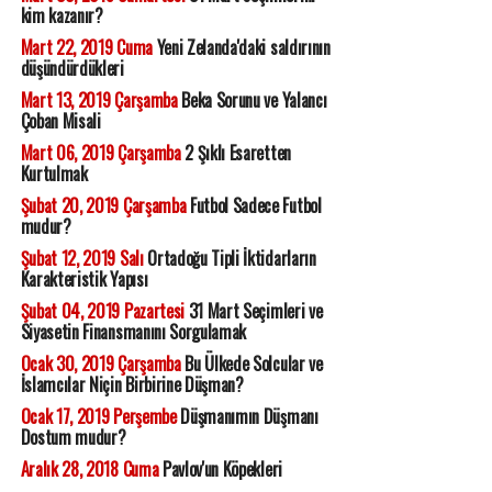
kim kazanır?
Mart 22, 2019 Cuma
Yeni Zelanda'daki saldırının
düşündürdükleri
Mart 13, 2019 Çarşamba
Beka Sorunu ve Yalancı
Çoban Misali
Mart 06, 2019 Çarşamba
2 Şıklı Esaretten
Kurtulmak
Şubat 20, 2019 Çarşamba
Futbol Sadece Futbol
mudur?
Şubat 12, 2019 Salı
Ortadoğu Tipli İktidarların
Karakteristik Yapısı
Şubat 04, 2019 Pazartesi
31 Mart Seçimleri ve
Siyasetin Finansmanını Sorgulamak
Ocak 30, 2019 Çarşamba
Bu Ülkede Solcular ve
İslamcılar Niçin Birbirine Düşman?
Ocak 17, 2019 Perşembe
Düşmanımın Düşmanı
Dostum mudur?
Aralık 28, 2018 Cuma
Pavlov'un Köpekleri