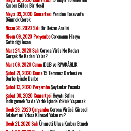
Mayıs 16, 2020 Cumartesi
19 Mayıs Törenlerine
Kurban Edilen Bir Nesil
Mayıs 09, 2020 Cumartesi
Yeniden Tasavvufa
Dönmek Gerek
Nisan 28, 2020 Salı
Bir Deizm Analizi
Nisan 09, 2020 Perşembe
Coronanın Hizaya
Getirdiği İnsan
Mart 24, 2020 Salı
Corona Virüs Ne Kadarı
Gerçek Ne Kadarı Yalan?
Mart 06, 2020 Cuma
İDLİB ve RİYAKÂRLIK
Şubat 21, 2020 Cuma
15 Temmuz Darbesi ve
Darbe İçinde Darbe
Şubat 13, 2020 Perşembe
Şeytanlar Pusuda
Şubat 08, 2020 Cumartesi
Hayatı Sıfıra
İndirgemek Ya da Varlık İçinde Yokluk Yaşamak
Ocak 29, 2020 Çarşamba
Corona Virüsü Küresel
Felaket mi Yoksa Küresel Yalan mı?
Ocak 21, 2020 Salı
Ümmeti Ulusa Kurban Etmek