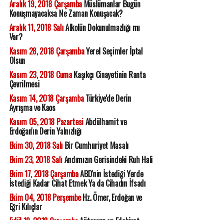
Aralık 19, 2018 Çarşamba
Müslümanlar Bugün
Konuşmayacaksa Ne Zaman Konuşacak?
Aralık 11, 2018 Salı
Alkolün Dokunulmazlığı mı
Var?
Kasım 28, 2018 Çarşamba
Yerel Seçimler İptal
Olsun
Kasım 23, 2018 Cuma
Kaşıkçı Cinayetinin Ranta
Çevrilmesi
Kasım 14, 2018 Çarşamba
Türkiye'de Derin
Ayrışma ve Kaos
Kasım 05, 2018 Pazartesi
Abdülhamit ve
Erdoğan'ın Derin Yalnızlığı
Ekim 30, 2018 Salı
Bir Cumhuriyet Masalı
Ekim 23, 2018 Salı
Andımızın Gerisindeki Ruh Hali
Ekim 17, 2018 Çarşamba
ABD'nin İstediği Yerde
İstediği Kadar Cihat Etmek Ya da Cihadın İfsadı
Ekim 04, 2018 Perşembe
Hz. Ömer, Erdoğan ve
Eğri Kılıçlar