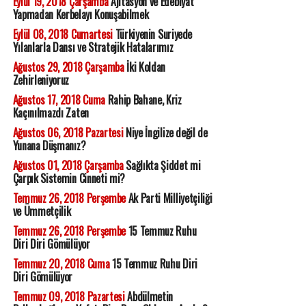
Eylül 19, 2018 Çarşamba
Ajitasyon ve Edebiyat
Yapmadan Kerbelayı Konuşabilmek
Eylül 08, 2018 Cumartesi
Türkiyenin Suriyede
Yılanlarla Dansı ve Stratejik Hatalarımız
Ağustos 29, 2018 Çarşamba
İki Koldan
Zehirleniyoruz
Ağustos 17, 2018 Cuma
Rahip Bahane, Kriz
Kaçınılmazdı Zaten
Ağustos 06, 2018 Pazartesi
Niye İngilize değil de
Yunana Düşmanız?
Ağustos 01, 2018 Çarşamba
Sağlıkta Şiddet mi
Çarpık Sistemin Cinneti mi?
Temmuz 26, 2018 Perşembe
Ak Parti Milliyetçiliği
ve Ümmetçilik
Temmuz 26, 2018 Perşembe
15 Temmuz Ruhu
Diri Diri Gömülüyor
Temmuz 20, 2018 Cuma
15 Temmuz Ruhu Diri
Diri Gömülüyor
Temmuz 09, 2018 Pazartesi
Abdülmetin