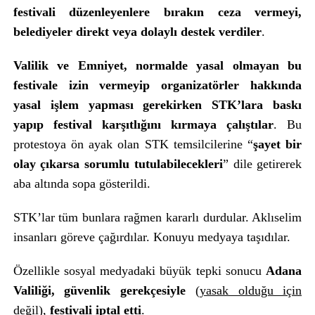
festivali düzenleyenlere bırakın ceza vermeyi,
belediyeler direkt veya dolaylı destek verdiler
.
Valilik ve Emniyet, normalde yasal olmayan bu
festivale izin vermeyip organizatörler hakkında
yasal işlem yapması gerekirken STK’lara baskı
yapıp festival karşıtlığını kırmaya çalıştılar
. Bu
protestoya ön ayak olan STK temsilcilerine “
şayet bir
olay çıkarsa sorumlu tutulabilecekleri
” dile getirerek
aba altında sopa gösterildi.
STK’lar tüm bunlara rağmen kararlı durdular. Aklıselim
insanları göreve çağırdılar. Konuyu medyaya taşıdılar.
Özellikle sosyal medyadaki büyük tepki sonucu
Adana
Valiliği, güvenlik gerekçesiyle
(
yasak olduğu için
değil
),
festivali iptal etti
.