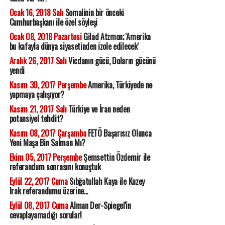
Ocak 16, 2018 Salı
Somalinin bir önceki
Cumhurbaşkanı ile özel söyleşi
Ocak 08, 2018 Pazartesi
Gilad Atzmon; 'Amerika
bu kafayla dünya siyasetinden izole edilecek'
Aralık 26, 2017 Salı
Vicdanın gücü, Doların gücünü
yendi
Kasım 30, 2017 Perşembe
Amerika, Türkiyede ne
yapmaya çalışıyor?
Kasım 21, 2017 Salı
Türkiye ve İran neden
potansiyel tehdit?
Kasım 08, 2017 Çarşamba
FETÖ Başarısız Olunca
Yeni Maşa Bin Salman Mı?
Ekim 05, 2017 Perşembe
Şemsettin Özdemir ile
referandum sonrasını konuştuk
Eylül 22, 2017 Cuma
Sıbğatullah Kaya ile Kuzey
Irak referandumu üzerine...
Eylül 08, 2017 Cuma
Alman Der-Spiegel'in
cevaplayamadığı sorular!