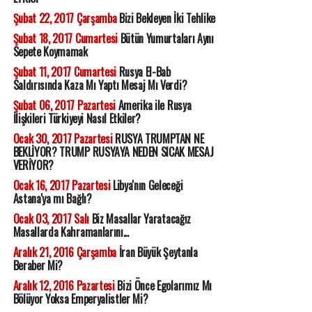
Şubat 22, 2017 Çarşamba
Bizi Bekleyen İki Tehlike
Şubat 18, 2017 Cumartesi
Bütün Yumurtaları Aynı
Sepete Koymamak
Şubat 11, 2017 Cumartesi
Rusya El-Bab
Saldırısında Kaza Mı Yaptı Mesaj Mı Verdi?
Şubat 06, 2017 Pazartesi
Amerika ile Rusya
İlişkileri Türkiyeyi Nasıl Etkiler?
Ocak 30, 2017 Pazartesi
RUSYA TRUMPTAN NE
BEKLİYOR? TRUMP RUSYAYA NEDEN SICAK MESAJ
VERİYOR?
Ocak 16, 2017 Pazartesi
Libya'nın Geleceği
Astana'ya mı Bağlı?
Ocak 03, 2017 Salı
Biz Masallar Yaratacağız
Masallarda Kahramanlarını...
Aralık 21, 2016 Çarşamba
İran Büyük Şeytanla
Beraber Mi?
Aralık 12, 2016 Pazartesi
Bizi Önce Egolarımız Mı
Bölüyor Yoksa Emperyalistler Mi?