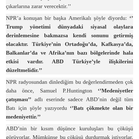
çıkarlarına zarar verecektir.’’
NPR’a konuşan bir başka Amerikalı şöyle diyordu:
‘’
Trump yönetimi dünyadaki siyasal olaylara
derinlemesine bakmazsa kendi sonunu getirmiş
olacaktır. Türkiye’nin Ortadoğu’da, Kafkasya’da,
Balkanlar’da ve Afrika’nın bazı bölgelerinde hala
etkisi vardır. ABD Türkiye’yle ilişkilerini
düzeltmelidir.’’
NPR radyosundan dinlediğim bu değerlendirmeden çok
daha önce, Samuel P.Huntington
‘’Medeniyetler
çatışması’’
adlı eserinde sadece ABD’nin değil tüm
Batı için şöyle yazıyordu
‘’Batı çökmekte olan bir
medeniyettir.’’
ABD’nin bir kısım düşünce kuruluşları bu çöküşü
görüyorlar. Mümkünse bu çöküşü durdurmak istiyorlar,