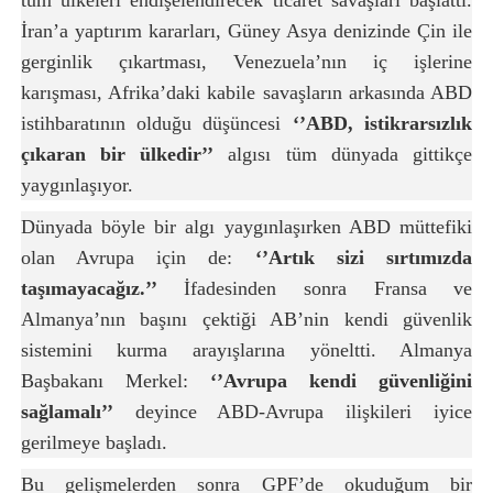
tüm ülkeleri endişelendirecek ticaret savaşları başlattı.
İran’a yaptırım kararları, Güney Asya denizinde Çin ile
gerginlik çıkartması, Venezuela’nın iç işlerine
karışması, Afrika’daki kabile savaşların arkasında ABD
istihbaratının olduğu düşüncesi
‘’ABD, istikrarsızlık
çıkaran bir ülkedir’’
algısı tüm dünyada gittikçe
yaygınlaşıyor.
Dünyada böyle bir algı yaygınlaşırken ABD müttefiki
olan Avrupa için de:
‘’Artık sizi sırtımızda
taşımayacağız.’’
İfadesinden sonra Fransa ve
Almanya’nın başını çektiği AB’nin kendi güvenlik
sistemini kurma arayışlarına yöneltti. Almanya
Başbakanı Merkel:
‘’Avrupa kendi güvenliğini
sağlamalı’’
deyince ABD-Avrupa ilişkileri iyice
gerilmeye başladı.
Bu gelişmelerden sonra GPF’de okuduğum bir