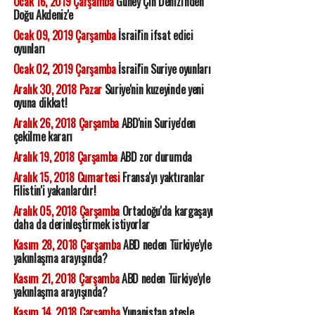
Ocak 16, 2019 Çarşamba
Güney Çin Denizi'nden
Doğu Akdeniz'e
Ocak 09, 2019 Çarşamba
İsrail'in ifsat edici
oyunları
Ocak 02, 2019 Çarşamba
İsrail'in Suriye oyunları
Aralık 30, 2018 Pazar
Suriye'nin kuzeyinde yeni
oyuna dikkat!
Aralık 26, 2018 Çarşamba
ABD'nin Suriye'den
çekilme kararı
Aralık 19, 2018 Çarşamba
ABD zor durumda
Aralık 15, 2018 Cumartesi
Fransa'yı yaktıranlar
Filistin'i yakanlardır!
Aralık 05, 2018 Çarşamba
Ortadoğu'da kargaşayı
daha da derinleştirmek istiyorlar
Kasım 28, 2018 Çarşamba
ABD neden Türkiye'yle
yakınlaşma arayışında?
Kasım 21, 2018 Çarşamba
ABD neden Türkiye'yle
yakınlaşma arayışında?
Kasım 14, 2018 Çarşamba
Yunanistan ateşle