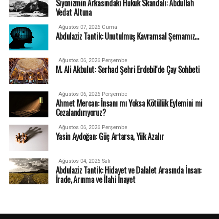
Siyonizmin Arkasındaki Hukuk Skandalı: Abdullah
Vedat Altuna
Ağustos 07, 2026 Cuma
Abdulaziz Tantik: Unutulmuş Kavramsal Şemamız…
Ağustos 06, 2026 Perşembe
M. Ali Akbulut: Serhad Şehri Erdebil'de Çay Sohbeti
Ağustos 06, 2026 Perşembe
Ahmet Mercan: İnsanı mı Yoksa Kötülük Eylemini mi
Cezalandırıyoruz?
Ağustos 06, 2026 Perşembe
Yasin Aydoğan: Güç Artarsa, Yük Azalır
Ağustos 04, 2026 Salı
Abdulaziz Tantik: Hidayet ve Dalalet Arasında İnsan:
İrade, Arınma ve İlahi İnayet