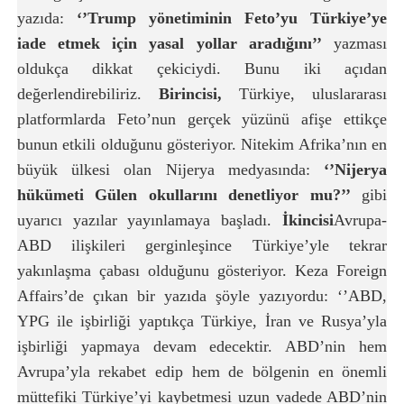
yazıda:
‘’Trump yönetiminin Feto’yu Türkiye’ye
iade etmek için yasal yollar aradığını’’
yazması
oldukça dikkat çekiciydi. Bunu iki açıdan
değerlendirebiliriz.
Birincisi,
Türkiye, uluslararası
platformlarda Feto’nun gerçek yüzünü afişe ettikçe
bunun etkili olduğunu gösteriyor. Nitekim Afrika’nın en
büyük ülkesi olan Nijerya medyasında:
‘’Nijerya
hükümeti Gülen okullarını denetliyor mu?’’
gibi
uyarıcı yazılar yayınlamaya başladı.
İkincisi
Avrupa-
ABD ilişkileri gerginleşince Türkiye’yle tekrar
yakınlaşma çabası olduğunu gösteriyor. Keza Foreign
Affairs’de çıkan bir yazıda şöyle yazıyordu: ‘’ABD,
YPG ile işbirliği yaptıkça Türkiye, İran ve Rusya’yla
işbirliği yapmaya devam edecektir. ABD’nin hem
Avrupa’yla rekabet edip hem de bölgenin en önemli
müttefiki Türkiye’yi kaybetmesi uzun vadede ABD’nin