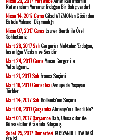
Nisan 20, 2017 Perşembe
Amerikalı İmamın
Referandum Yorumu: Erdoğan Bir Bahçıvandır!
Nisan 14, 2017 Cuma
Gilad ATZMONun Gözünden
Batıda Yabancı Düşmanlığı
Nisan 07, 2017 Cuma
Lauren Booth ile Özel
Sohbetimiz
Mart 28, 2017 Salı
Gergor'un Mektubu: 'Erdoğan,
İnsanlığın Vicdanı ve Sesidir'
Mart 24, 2017 Cuma
Yunan Gergor ile
Yolculuğum...
Mart 21, 2017 Salı
Fransa Seçimi
Mart 18, 2017 Cumartesi
Avrupa'da Yaşayan
Türkler
Mart 14, 2017 Salı
Hollanda'nın Seçimi
Mart 08, 2017 Çarşamba
Almanya'nın Derdi Ne?
Mart 01, 2017 Çarşamba
Batı, Ulusalcılar ile
Küreselciler Arasında Sıkışmış
Şubat 25, 2017 Cumartesi
RUSYANIN LİBYADAKİ
ETKİSİ