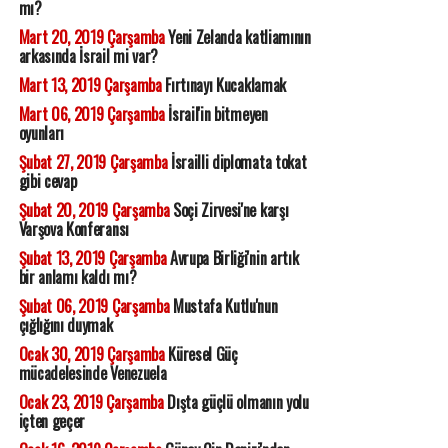
mı?
Mart 20, 2019 Çarşamba
Yeni Zelanda katliamının
arkasında İsrail mi var?
Mart 13, 2019 Çarşamba
Fırtınayı Kucaklamak
Mart 06, 2019 Çarşamba
İsrail'in bitmeyen
oyunları
Şubat 27, 2019 Çarşamba
İsrailli diplomata tokat
gibi cevap
Şubat 20, 2019 Çarşamba
Soçi Zirvesi'ne karşı
Varşova Konferansı
Şubat 13, 2019 Çarşamba
Avrupa Birliği'nin artık
bir anlamı kaldı mı?
Şubat 06, 2019 Çarşamba
Mustafa Kutlu'nun
çığlığını duymak
Ocak 30, 2019 Çarşamba
Küresel Güç
mücadelesinde Venezuela
Ocak 23, 2019 Çarşamba
Dışta güçlü olmanın yolu
içten geçer