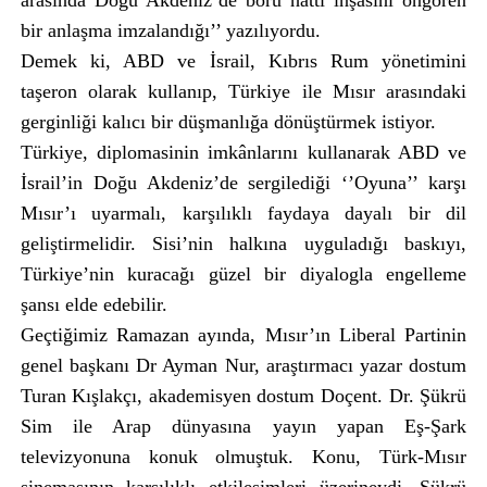
arasında Doğu Akdeniz’de boru hattı inşasını öngören
bir anlaşma imzalandığı’’ yazılıyordu.
Demek ki, ABD ve İsrail, Kıbrıs Rum yönetimini
taşeron olarak kullanıp, Türkiye ile Mısır arasındaki
gerginliği kalıcı bir düşmanlığa dönüştürmek istiyor.
Türkiye, diplomasinin imkânlarını kullanarak ABD ve
İsrail’in Doğu Akdeniz’de sergilediği ‘’Oyuna’’ karşı
Mısır’ı uyarmalı, karşılıklı faydaya dayalı bir dil
geliştirmelidir. Sisi’nin halkına uyguladığı baskıyı,
Türkiye’nin kuracağı güzel bir diyalogla engelleme
şansı elde edebilir.
Geçtiğimiz Ramazan ayında, Mısır’ın Liberal Partinin
genel başkanı Dr Ayman Nur, araştırmacı yazar dostum
Turan Kışlakçı, akademisyen dostum Doçent. Dr. Şükrü
Sim ile Arap dünyasına yayın yapan Eş-Şark
televizyonuna konuk olmuştuk. Konu, Türk-Mısır