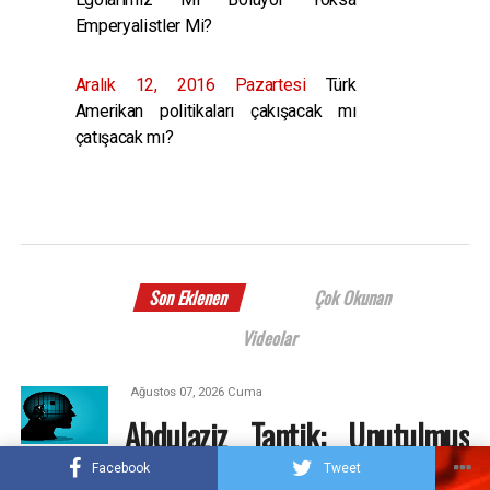
Emperyalistler Mi?
Aralık 12, 2016 Pazartesi
Türk
Amerikan politikaları çakışacak mı
çatışacak mı?
Son Eklenen
Çok Okunan
Videolar
Ağustos 07, 2026 Cuma
Abdulaziz Tantik: Unutulmuş
Kavramsal Şemamız…
Facebook
Tweet