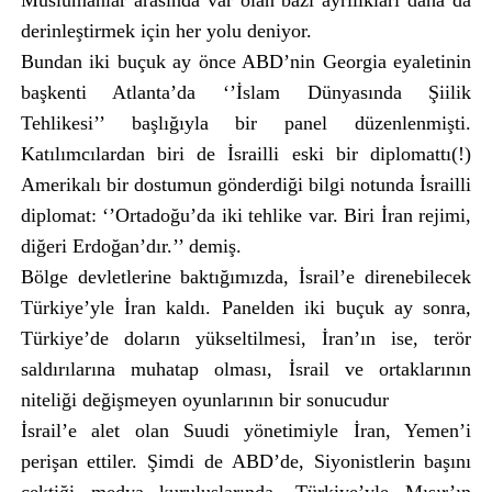
Müslümanlar arasında var olan bazı ayrılıkları daha da
derinleştirmek için her yolu deniyor.
Bundan iki buçuk ay önce ABD’nin Georgia eyaletinin
başkenti Atlanta’da ‘’İslam Dünyasında Şiilik
Tehlikesi’’ başlığıyla bir panel düzenlenmişti.
Katılımcılardan biri de İsrailli eski bir diplomattı(!)
Amerikalı bir dostumun gönderdiği bilgi notunda İsrailli
diplomat: ‘’Ortadoğu’da iki tehlike var. Biri İran rejimi,
diğeri Erdoğan’dır.’’ demiş.
Bölge devletlerine baktığımızda, İsrail’e direnebilecek
Türkiye’yle İran kaldı. Panelden iki buçuk ay sonra,
Türkiye’de doların yükseltilmesi, İran’ın ise, terör
saldırılarına muhatap olması, İsrail ve ortaklarının
niteliği değişmeyen oyunlarının bir sonucudur
İsrail’e alet olan Suudi yönetimiyle İran, Yemen’i
perişan ettiler. Şimdi de ABD’de, Siyonistlerin başını