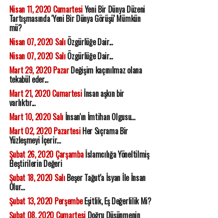
Nisan 11, 2020 Cumartesi
Yeni Bir Dünya Düzeni
Tartışmasında 'Yeni Bir Dünya Görüşü' Mümkün
mü?
Nisan 07, 2020 Salı
Özgürlüğe Dair...
Nisan 07, 2020 Salı
Özgürlüğe Dair...
Mart 29, 2020 Pazar
Değişim kaçınılmaz olana
tekabül eder...
Mart 21, 2020 Cumartesi
İnsan aşkın bir
varlıktır...
Mart 10, 2020 Salı
İnsan'ın İmtihan Olgusu...
Mart 02, 2020 Pazartesi
Her Sıçrama Bir
Yüzleşmeyi İçerir...
Şubat 26, 2020 Çarşamba
İslamcılığa Yöneltilmiş
Eleştirilerin Değeri
Şubat 18, 2020 Salı
Beşer Tağut'a İsyan İle İnsan
Olur...
Şubat 13, 2020 Perşembe
Eşitlik, Eş Değerlilik Mi?
Şubat 08, 2020 Cumartesi
Doğru Düşünmenin