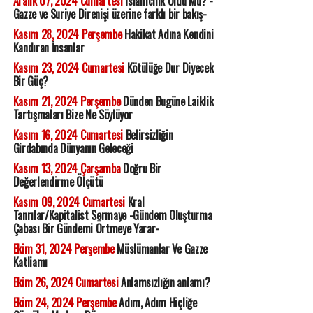
Aralık 07, 2024 Cumartesi
İslamcılık Öldü Mü? -
Gazze ve Suriye Direnişi üzerine farklı bir bakış-
Kasım 28, 2024 Perşembe
Hakikat Adına Kendini
Kandıran İnsanlar
Kasım 23, 2024 Cumartesi
Kötülüğe Dur Diyecek
Bir Güç?
Kasım 21, 2024 Perşembe
Dünden Bugüne Laiklik
Tartışmaları Bize Ne Söylüyor
Kasım 16, 2024 Cumartesi
Belirsizliğin
Girdabında Dünyanın Geleceği
Kasım 13, 2024 Çarşamba
Doğru Bir
Değerlendirme Ölçütü
Kasım 09, 2024 Cumartesi
Kral
Tanrılar/Kapitalist Sermaye -Gündem Oluşturma
Çabası Bir Gündemi Örtmeye Yarar-
Ekim 31, 2024 Perşembe
Müslümanlar Ve Gazze
Katliamı
Ekim 26, 2024 Cumartesi
Anlamsızlığın anlamı?
Ekim 24, 2024 Perşembe
Adım, Adım Hiçliğe