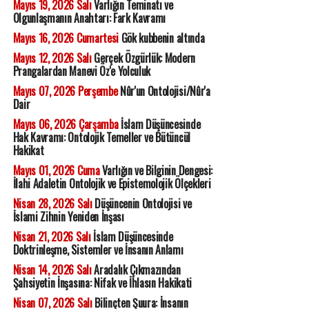
Mayıs 19, 2026 Salı
Varlığın Teminatı ve
Olgunlaşmanın Anahtarı: Fark Kavramı
Mayıs 16, 2026 Cumartesi
Gök kubbenin altında
Mayıs 12, 2026 Salı
Gerçek Özgürlük: Modern
Prangalardan Manevi Öz'e Yolculuk
Mayıs 07, 2026 Perşembe
Nûr'un Ontolojisi/Nûr'a
Dair
Mayıs 06, 2026 Çarşamba
İslam Düşüncesinde
Hak Kavramı: Ontolojik Temeller ve Bütüncül
Hakikat
Mayıs 01, 2026 Cuma
Varlığın ve Bilginin Dengesi:
İlahi Adaletin Ontolojik ve Epistemolojik Ölçekleri
Nisan 28, 2026 Salı
Düşüncenin Ontolojisi ve
İslami Zihnin Yeniden İnşası
Nisan 21, 2026 Salı
İslam Düşüncesinde
Doktrinleşme, Sistemler ve İnsanın Anlamı
Nisan 14, 2026 Salı
Aradalık Çıkmazından
Şahsiyetin İnşasına: Nifak ve İhlasın Hakikati
Nisan 07, 2026 Salı
Bilinçten Şuura: İnsanın