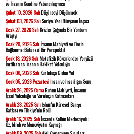
ve İnsanın Kendine Yabancılaşması
Şubat 10, 2026 Salı
Düşünceyi Düşünmek
Şubat 03, 2026 Salı
Suriye: Yeni Dünyanın İnşası
Ocak 27, 2026 Salı
Krizler Çağında Bir Yöntem
Arayışı
Ocak 20, 2026 Salı
İmanın Mahiyeti ve Derin
Bağlanma: Bütünsel Bir Perspektif
Ocak 13, 2026 Salı
Metafizik Kökenlerden Yeryüzü
İmtihanına: İnsanın Hakikat Yolculuğu
Ocak 06, 2026 Salı
Kurtuluşa Giden Yol
Ocak 05, 2026 Pazartesi
İnsan ve İnsanlığın Sonu
Aralık 26, 2025 Cuma
Ruhun Mahiyeti, İnsanın
İçsel Yolculuğu ve Varoluşun Katmanları
Aralık 23, 2025 Salı
İslam'ın Küresel Barışa
Katkısı ve Türkiye'nin Rolü
Aralık 16, 2025 Salı
İnsanda Kalbin Merkeziyeti:
Öz, İdrak ve Maneviyatın Kaynağı
Aralık 09, 2025 Salı
Akıl Kavramının Sınırları: