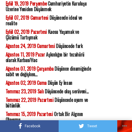
Eylül 19, 2019 Perşembe
Cumhuriyetin Kuruluşu
Üzerine Yeniden Düşünmek
Eylül 07, 2019 Cumartesi
Düşüncede ideal ve
realite
Eylül 02, 2019 Pazartesi
Kaosu Yaşamak ve
Çözümü Tartışmak
Ağustos 24, 2019 Cumartesi
Düşüncede fark
Ağustos 11, 2019 Pazar
Aşkınlığın bir tezahürü
olarak Kurban/Hac
Ağustos 07, 2019 Çarşamba
Düşünce dinamiğinde
sabit ve değişken...
Ağustos 02, 2019 Cuma
Düşün Ey İnsan
Temmuz 23, 2019 Salı
Düşüncede oluş serüveni...
Temmuz 22, 2019 Pazartesi
Düşüncede uyum ve
bütünlük
Temmuz 15, 2019 Pazartesi
Ortak Bir Algının
Oluşumu
Facebook
Tweet
Temmuz 07, 2019 Pazar
Bunalım Çağında