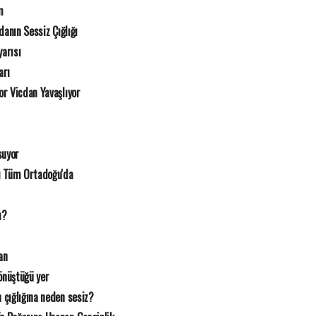
m
danın Sessiz Çığlığı
arısı
arı
r Vicdan Yavaşlıyor
suyor
ı Tüm Ortadoğu'da
ı?
an
nüştüğü yer
 çığlığına neden sesiz?