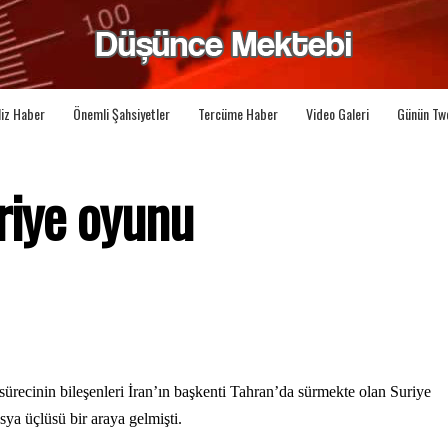
liz Haber
Önemli Şahsiyetler
Tercüme Haber
Video Galeri
Günün Tw
riye oyunu
ürecinin bileşenleri İran’ın başkenti Tahran’da sürmekte olan Suriye
ya üçlüsü bir araya gelmişti.