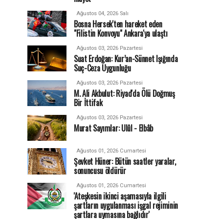
Ağustos 04, 2026 Salı
Bosna Hersek'ten hareket eden
"Filistin Konvoyu" Ankara'ya ulaştı
Ağustos 03, 2026 Pazartesi
Suat Erdoğan: Kur’an-Sünnet Işığında
Suç-Ceza Uygunluğu
Ağustos 03, 2026 Pazartesi
M. Ali Akbulut: Riyad'da Ölü Doğmuş
Bir İttifak
Ağustos 03, 2026 Pazartesi
Murat Sayımlar: Ulûl - Elbâb
Ağustos 01, 2026 Cumartesi
Şevket Hüner: Bütün saatler yaralar,
sonuncusu öldürür
Ağustos 01, 2026 Cumartesi
'Ateşkesin ikinci aşamasıyla ilgili
şartların uygulanması işgal rejiminin
şartlara uymasına bağlıdır'