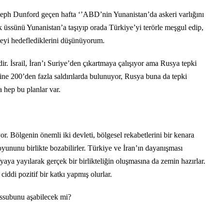
h Dunford geçen hafta ‘’ABD’nin Yunanistan’da askeri varlığını
k üssünü Yunanistan’a taşıyıp orada Türkiye’yi terörle meşgul edip,
eyi hedeflediklerini düşünüyorum.
ir. İsrail, İran’ı Suriye’den çıkartmaya çalışıyor ama Rusya tepki
erine 200’den fazla saldırılarda bulunuyor, Rusya buna da tepki
a hep bu planlar var.
or. Bölgenin önemli iki devleti, bölgesel rekabetlerini bir kenara
oyununu birlikte bozabilirler. Türkiye ve İran’ın dayanışması
yaya yayılarak gerçek bir birlikteliğin oluşmasına da zemin hazırlar.
 ciddi pozitif bir katkı yapmış olurlar.
ssubunu aşabilecek mi?