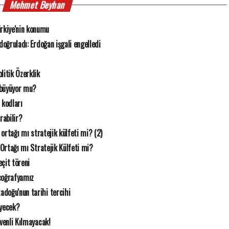
Mehmet Beyhan
rkiye'nin konumu
n doğruladı: Erdoğan işgali engelledi
litik Özerklik
 büyüyor mu?
 kodları
rabilir?
k ortağı mı stratejik külfeti mi? (2)
 Ortağı mı Stratejik Külfeti mi?
çit töreni
coğrafyamız
doğu'nun tarihi tercihi
eyecek?
üvenli Kılmayacak!