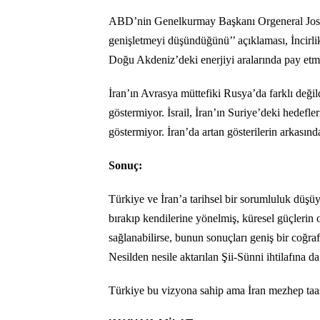
ABD’nin Genelkurmay Başkanı Orgeneral Josep
genişletmeyi düşündüğünü’’ açıklaması, İncirli
Doğu Akdeniz’deki enerjiyi aralarında pay etm
İran’ın Avrasya müttefiki Rusya’da farklı değild
göstermiyor. İsrail, İran’ın Suriye’deki hedefl
göstermiyor. İran’da artan gösterilerin arkasınd
Sonuç:
Türkiye ve İran’a tarihsel bir sorumluluk düşüy
bırakıp kendilerine yönelmiş, küresel güçlerin 
sağlanabilirse, bunun sonuçları geniş bir coğraf
Nesilden nesile aktarılan Şii-Sünni ihtilafına da
Türkiye bu vizyona sahip ama İran mezhep taa