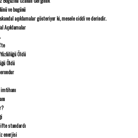
z Boğazına Uzanan Gerginlik
 dünü ve bugünü
 skandal açıklamalar gösteriyor ki, mesele ciddi ve derindir.
dal Açıklamalar
.
'te
 Yüzlülüğü Öldü
lüğü Öldü
şerondur
 imtihanı
anı
r?
ği
çifte standardı
 enerjisi