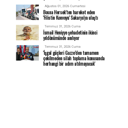
Ağustos 01, 2026 Cumartesi
Bosna Hersek'ten hareket eden
'Filistin Konvoyu' Sakarya'ya ulaştı
Temmuz 31, 2026 Cuma
İsmail Heniyye şehadetinin ikinci
yıldönümünde anılıyor
Temmuz 31, 2026 Cuma
'İşgal güçleri Gazze’den tamamen
çekilmeden silah toplama konusunda
herhangi bir adım atılmayacak'