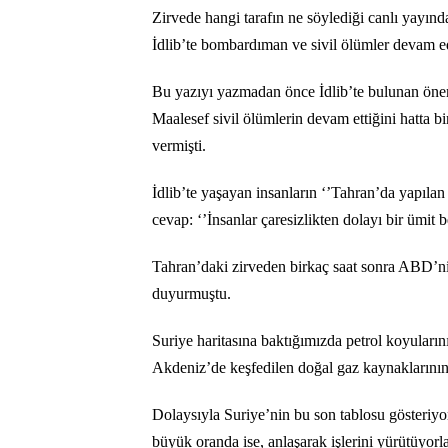
Zirvede hangi tarafın ne söylediği canlı yayında
İdlib’te bombardıman ve sivil ölümler devam e
Bu yazıyı yazmadan önce İdlib’te bulunan öneml
Maalesef sivil ölümlerin devam ettiğini hatta bi
vermişti.
İdlib’te yaşayan insanların ‘’Tahran’da yapıla
cevap: ‘’İnsanlar çaresizlikten dolayı bir ümit b
Tahran’daki zirveden birkaç saat sonra ABD’nin
duyurmuştu.
Suriye haritasına baktığımızda petrol koyular
Akdeniz’de keşfedilen doğal gaz kaynaklarının
Dolaysıyla Suriye’nin bu son tablosu gösteriyor
büyük oranda ise, anlaşarak işlerini yürütüyorla