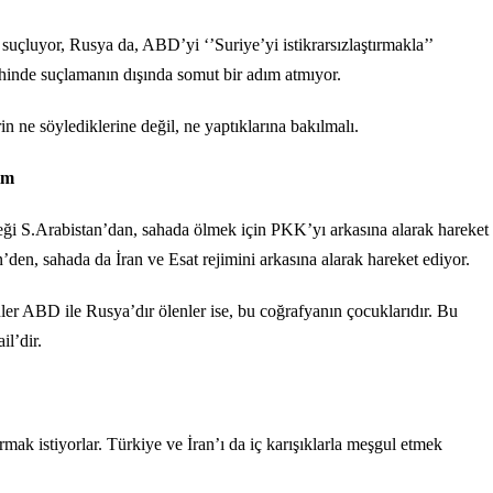
suçluyor, Rusya da, ABD’yi ‘’Suriye’yi istikrarsızlaştırmakla’’
eyhinde suçlamanın dışında somut bir adım atmıyor.
n ne söylediklerine değil, ne yaptıklarına bakılmalı.
ım
teği S.Arabistan’dan, sahada ölmek için PKK’yı arkasına alarak hareket
n’den, sahada da İran ve Esat rejimini arkasına alarak hareket ediyor.
er ABD ile Rusya’dır ölenler ise, bu coğrafyanın çocuklarıdır. Bu
il’dir.
ırmak istiyorlar. Türkiye ve İran’ı da iç karışıklarla meşgul etmek