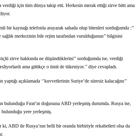
 verdiği için tüm dünya takip etti. Herkesin merak ettiği zirve bitti ama
diyor.
i bir kaynağı telefonla arayarak sahada olup bitenleri sorduğumda :’’
r sağlık merkezinin bile rejim tarafından vurulduğunun’’ bilgisini
n üçlü zirve hakkında ne düşündüklerini’’ sorduğumda ise, verdiği
esliyorlardı ama gittikçe o ümit de tükeniyor.’’ diye cevapladı.
 yaptığı açıklamada ‘’kuvvetlerinin Suriye’de süresiz kalacağını’’
ının bulunduğu Fırat’ın doğusuna ABD yerleşmiş durumda. Rusya ise,
 bulunduğu yere yerleşmiş.
 ki, ABD ile Rusya’nın belli bir oranda birbiriyle rekabetleri olsa da
r.