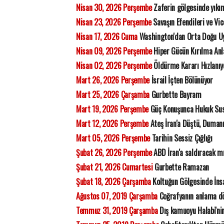
Nisan 30, 2026 Perşembe
Zaferin gölgesinde yıkı
Nisan 23, 2026 Perşembe
Savaşın Efendileri ve Vic
Nisan 17, 2026 Cuma
Washington'dan Orta Doğu Uy
Nisan 09, 2026 Perşembe
Hiper Gücün Kırılma Anl
Nisan 02, 2026 Perşembe
Öldürme Kararı Hızlanıyo
Mart 26, 2026 Perşembe
İsrail İçten Bölünüyor
Mart 25, 2026 Çarşamba
Gurbette Bayram
Mart 19, 2026 Perşembe
Güç Konuşunca Hukuk Su
Mart 12, 2026 Perşembe
Ateş İran'a Düştü, Duman
Mart 05, 2026 Perşembe
Tarihin Sessiz Çığlığı
Şubat 26, 2026 Perşembe
ABD İran'a saldıracak m
Şubat 21, 2026 Cumartesi
Gurbette Ramazan
Şubat 18, 2026 Çarşamba
Koltuğun Gölgesinde İns
Ağustos 07, 2019 Çarşamba
Coğrafyanın anlama dö
Temmuz 31, 2019 Çarşamba
Dış kamuoyu Halabi'nin