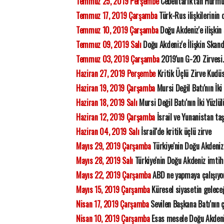
Temmuz 25, 2019 Perşembe
Cebelitarık'tan Hürmü
Temmuz 17, 2019 Çarşamba
Türk-Rus ilişkilerinin
Temmuz 10, 2019 Çarşamba
Doğu Akdeniz'e ilişkin
Temmuz 09, 2019 Salı
Doğu Akdeniz'e İlişkin Skan
Temmuz 03, 2019 Çarşamba
2019'un G-20 Zirvesi.
Haziran 27, 2019 Perşembe
Kritik Üçlü Zirve Kudüs
Haziran 19, 2019 Çarşamba
Mursi Değil Batı'nın İki
Haziran 18, 2019 Salı
Mursi Değil Batı'nın İki Yüzlü
Haziran 12, 2019 Çarşamba
İsrail ve Yunanistan ta
Haziran 04, 2019 Salı
İsrail'de kritik üçlü zirve
Mayıs 29, 2019 Çarşamba
Türkiye'nin Doğu Akdeniz
Mayıs 28, 2019 Salı
Türkiye'nin Doğu Akdeniz imtih
Mayıs 22, 2019 Çarşamba
ABD ne yapmaya çalışıyo
Mayıs 15, 2019 Çarşamba
Küresel siyasetin gelece
Nisan 17, 2019 Çarşamba
Sevilen Başkana Batı'nın 
Nisan 10, 2019 Çarşamba
Esas mesele Doğu Akdeniz