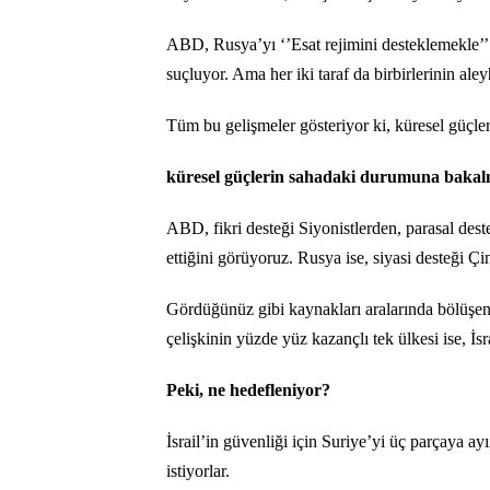
ABD, Rusya’yı ‘’Esat rejimini desteklemekle’’ 
suçluyor. Ama her iki taraf da birbirlerinin al
Tüm bu gelişmeler gösteriyor ki, küresel güçleri
küresel güçlerin sahadaki durumuna bakal
ABD, fikri desteği Siyonistlerden, parasal des
ettiğini görüyoruz. Rusya ise, siyasi desteği Çi
Gördüğünüz gibi kaynakları aralarında bölüşenl
çelişkinin yüzde yüz kazançlı tek ülkesi ise, İsra
Peki, ne hedefleniyor?
İsrail’in güvenliği için Suriye’yi üç parçaya ay
istiyorlar.