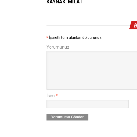
KAYNAK: MİLAT
H
*
İşaretli tüm alanları doldurunuz.
Yorumunuz
İsim
*
Yorumumu Gönder