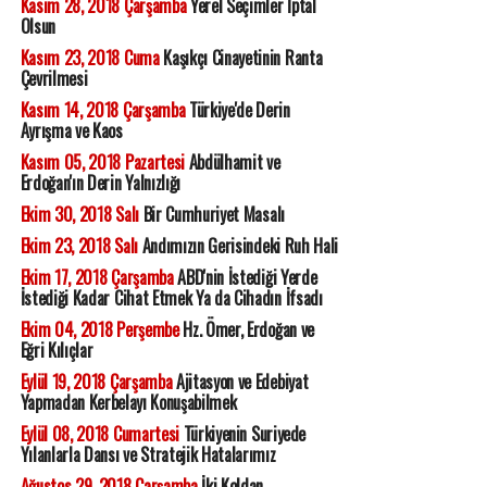
Kasım 28, 2018 Çarşamba
Yerel Seçimler İptal
Olsun
Kasım 23, 2018 Cuma
Kaşıkçı Cinayetinin Ranta
Çevrilmesi
Kasım 14, 2018 Çarşamba
Türkiye'de Derin
Ayrışma ve Kaos
Kasım 05, 2018 Pazartesi
Abdülhamit ve
Erdoğan'ın Derin Yalnızlığı
Ekim 30, 2018 Salı
Bir Cumhuriyet Masalı
Ekim 23, 2018 Salı
Andımızın Gerisindeki Ruh Hali
Ekim 17, 2018 Çarşamba
ABD'nin İstediği Yerde
İstediği Kadar Cihat Etmek Ya da Cihadın İfsadı
Ekim 04, 2018 Perşembe
Hz. Ömer, Erdoğan ve
Eğri Kılıçlar
Eylül 19, 2018 Çarşamba
Ajitasyon ve Edebiyat
Yapmadan Kerbelayı Konuşabilmek
Eylül 08, 2018 Cumartesi
Türkiyenin Suriyede
Yılanlarla Dansı ve Stratejik Hatalarımız
Ağustos 29, 2018 Çarşamba
İki Koldan