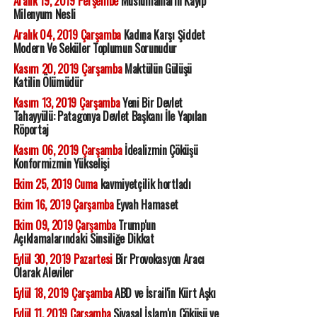
Aralık 19, 2019 Perşembe
Müslümanların Kayıp
Milenyum Nesli
Aralık 04, 2019 Çarşamba
Kadına Karşı Şiddet
Modern Ve Seküler Toplumun Sorunudur
Kasım 20, 2019 Çarşamba
Maktülün Gülüşü
Katilin Ölümüdür
Kasım 13, 2019 Çarşamba
Yeni Bir Devlet
Tahayyülü: Patagonya Devlet Başkanı İle Yapılan
Röportaj
Kasım 06, 2019 Çarşamba
İdealizmin Çöküşü
Konformizmin Yükselişi
Ekim 25, 2019 Cuma
kavmiyetçilik hortladı
Ekim 16, 2019 Çarşamba
Eyvah Hamaset
Ekim 09, 2019 Çarşamba
Trump'un
Açıklamalarındaki Sinsiliğe Dikkat
Eylül 30, 2019 Pazartesi
Bir Provokasyon Aracı
Olarak Aleviler
Eylül 18, 2019 Çarşamba
ABD ve İsrail'in Kürt Aşkı
Eylül 11, 2019 Çarşamba
Siyasal İslam'ın Çöküşü ve