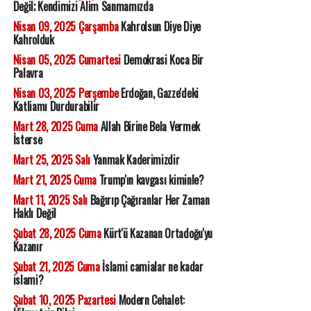
Değil; Kendimizi Alim Sanmamızda
Nisan 09, 2025 Çarşamba
Kahrolsun Diye Diye
Kahrolduk
Nisan 05, 2025 Cumartesi
Demokrasi Koca Bir
Palavra
Nisan 03, 2025 Perşembe
Erdoğan, Gazze'deki
Katliamı Durdurabilir
Mart 28, 2025 Cuma
Allah Birine Bela Vermek
İsterse
Mart 25, 2025 Salı
Yanmak Kaderimizdir
Mart 21, 2025 Cuma
Trump'ın kavgası kiminle?
Mart 11, 2025 Salı
Bağırıp Çağıranlar Her Zaman
Haklı Değil
Şubat 28, 2025 Cuma
Kürt'ü Kazanan Ortadoğu'yu
Kazanır
Şubat 21, 2025 Cuma
İslami camialar ne kadar
islami?
Şubat 10, 2025 Pazartesi
Modern Cehalet: