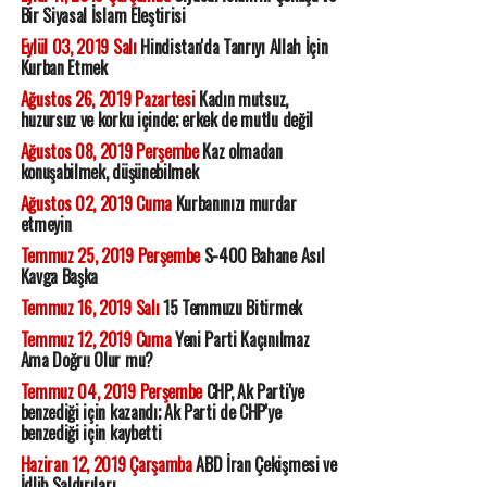
Bir Siyasal İslam Eleştirisi
Eylül 03, 2019 Salı
Hindistan'da Tanrıyı Allah İçin
Kurban Etmek
Ağustos 26, 2019 Pazartesi
Kadın mutsuz,
huzursuz ve korku içinde; erkek de mutlu değil
Ağustos 08, 2019 Perşembe
Kaz olmadan
konuşabilmek, düşünebilmek
Ağustos 02, 2019 Cuma
Kurbanınızı murdar
etmeyin
Temmuz 25, 2019 Perşembe
S-400 Bahane Asıl
Kavga Başka
Temmuz 16, 2019 Salı
15 Temmuzu Bitirmek
Temmuz 12, 2019 Cuma
Yeni Parti Kaçınılmaz
Ama Doğru Olur mu?
Temmuz 04, 2019 Perşembe
CHP, Ak Parti'ye
benzediği için kazandı; Ak Parti de CHP'ye
benzediği için kaybetti
Haziran 12, 2019 Çarşamba
ABD İran Çekişmesi ve
İdlib Saldırıları