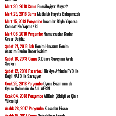
Mart 30, 2018 Cuma
Emevileşiyor Muyuz?
Mart 23, 2018 Cuma
Mutluluk Hayata Bakışımızda
Mart 15, 2018 Perşembe
İmamlar Böyle Yaparsa
Cemaat Ne Yapmaz ki
Mart 08, 2018 Perşembe
Namussuzlar Kadar
Cesur Değiliz
Şubat 27, 2018 Salı
Benim Hırsızım Benim
Arsızım Benim Beceriksizim
Şubat 16, 2018 Cuma
3. Dünya Savaşının Ayak
Sesleri
Şubat 12, 2018 Pazartesi
Türkiye Afrinde PYD ile
Değil NATO ile Savaşıyor
Ocak 25, 2018 Perşembe
Oyunu Bozmanın da
Oyuna Gelmenin de Adı: AFRİN
Ocak 04, 2018 Perşembe
ABDnin Çöküşü ve Çinin
Yükselişi
Aralık 28, 2017 Perşembe
Kıssadan Hisse