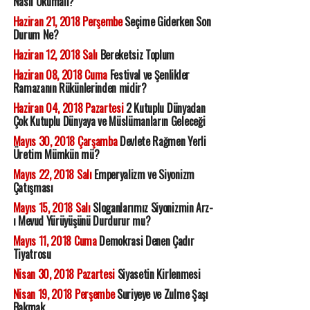
Nasıl Okumalı?
Haziran 21, 2018 Perşembe
Seçime Giderken Son
Durum Ne?
Haziran 12, 2018 Salı
Bereketsiz Toplum
Haziran 08, 2018 Cuma
Festival ve Şenlikler
Ramazanın Rükünlerinden midir?
Haziran 04, 2018 Pazartesi
2 Kutuplu Dünyadan
Çok Kutuplu Dünyaya ve Müslümanların Geleceği
Mayıs 30, 2018 Çarşamba
Devlete Rağmen Yerli
Üretim Mümkün mü?
Mayıs 22, 2018 Salı
Emperyalizm ve Siyonizm
Çatışması
Mayıs 15, 2018 Salı
Sloganlarımız Siyonizmin Arz-
ı Mevud Yürüyüşünü Durdurur mu?
Mayıs 11, 2018 Cuma
Demokrasi Denen Çadır
Tiyatrosu
Nisan 30, 2018 Pazartesi
Siyasetin Kirlenmesi
Nisan 19, 2018 Perşembe
Suriyeye ve Zulme Şaşı
Bakmak