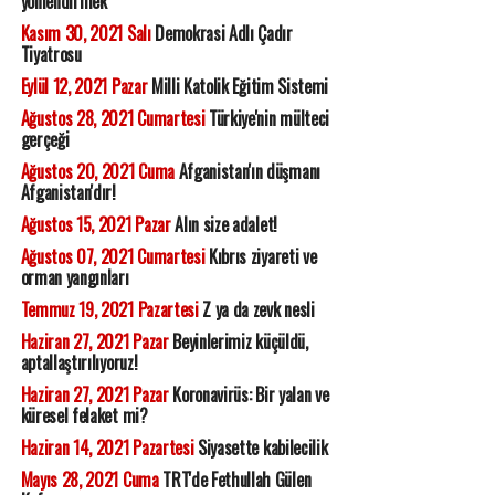
yönlendirmek
Kasım 30, 2021 Salı
Demokrasi Adlı Çadır
Tiyatrosu
Eylül 12, 2021 Pazar
Milli Katolik Eğitim Sistemi
Ağustos 28, 2021 Cumartesi
Türkiye'nin mülteci
gerçeği
Ağustos 20, 2021 Cuma
Afganistan'ın düşmanı
Afganistan'dır!
Ağustos 15, 2021 Pazar
Alın size adalet!
Ağustos 07, 2021 Cumartesi
Kıbrıs ziyareti ve
orman yangınları
Temmuz 19, 2021 Pazartesi
Z ya da zevk nesli
Haziran 27, 2021 Pazar
Beyinlerimiz küçüldü,
aptallaştırılıyoruz!
Haziran 27, 2021 Pazar
Koronavirüs: Bir yalan ve
küresel felaket mi?
Haziran 14, 2021 Pazartesi
Siyasette kabilecilik
Mayıs 28, 2021 Cuma
TRT'de Fethullah Gülen