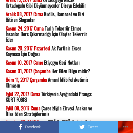
Aralık 15, 2017 Cuma
Ortadoğuyu Ancak
Ortadoğulu Gibi Düşünmeyenler Dizayn Edebilir
Aralık 08, 2017 Cuma
Kudüs, Hamaset ve Bizi
Bitiren Sloganlar
Kasım 24, 2017 Cuma
Tarih Tekerrür Etmez
İnsanlar Ders Çıkarmadığı İçin Olaylar Tekerrür
Eder
Kasım 20, 2017 Pazartesi
Ak Partinin Eksen
Kayması İşin Doğası
Kasım 10, 2017 Cuma
Etiyopya Gezi Notları
Kasım 01, 2017 Çarşamba
Her Bilen Bilge midir?
Ekim 11, 2017 Çarşamba
Aman! İdlib Felaketimiz
Olmasın
Eylül 22, 2017 Cuma
Türkiyenin Ayağındaki Pranga:
KÜRT FOBİSİ
Eylül 08, 2017 Cuma
Çaresizliğin Zirvesi Arakan ve
İflas Eden Stratejilerimiz
Ağustos 25, 2017 Cuma
FETÖ ile FETÖnün İstediği
Gibi Mücadele Ediliyor
Facebook
Tweet