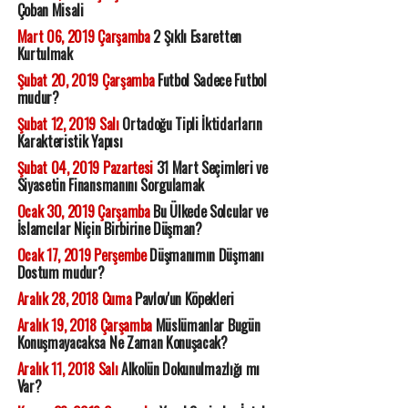
Çoban Misali
Mart 06, 2019 Çarşamba
2 Şıklı Esaretten
Kurtulmak
Şubat 20, 2019 Çarşamba
Futbol Sadece Futbol
mudur?
Şubat 12, 2019 Salı
Ortadoğu Tipli İktidarların
Karakteristik Yapısı
Şubat 04, 2019 Pazartesi
31 Mart Seçimleri ve
Siyasetin Finansmanını Sorgulamak
Ocak 30, 2019 Çarşamba
Bu Ülkede Solcular ve
İslamcılar Niçin Birbirine Düşman?
Ocak 17, 2019 Perşembe
Düşmanımın Düşmanı
Dostum mudur?
Aralık 28, 2018 Cuma
Pavlov'un Köpekleri
Aralık 19, 2018 Çarşamba
Müslümanlar Bugün
Konuşmayacaksa Ne Zaman Konuşacak?
Aralık 11, 2018 Salı
Alkolün Dokunulmazlığı mı
Var?