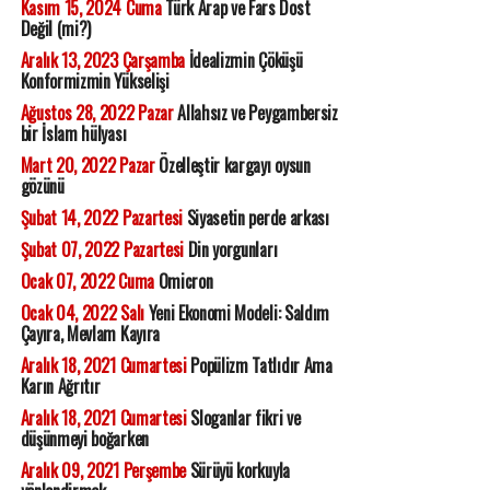
Kasım 15, 2024 Cuma
Türk Arap ve Fars Dost
Değil (mi?)
Aralık 13, 2023 Çarşamba
İdealizmin Çöküşü
Konformizmin Yükselişi
Ağustos 28, 2022 Pazar
Allahsız ve Peygambersiz
bir İslam hülyası
Mart 20, 2022 Pazar
Özelleştir kargayı oysun
gözünü
Şubat 14, 2022 Pazartesi
Siyasetin perde arkası
Şubat 07, 2022 Pazartesi
Din yorgunları
Ocak 07, 2022 Cuma
Omicron
Ocak 04, 2022 Salı
Yeni Ekonomi Modeli: Saldım
Çayıra, Mevlam Kayıra
Aralık 18, 2021 Cumartesi
Popülizm Tatlıdır Ama
Karın Ağrıtır
Aralık 18, 2021 Cumartesi
Sloganlar fikri ve
düşünmeyi boğarken
Aralık 09, 2021 Perşembe
Sürüyü korkuyla