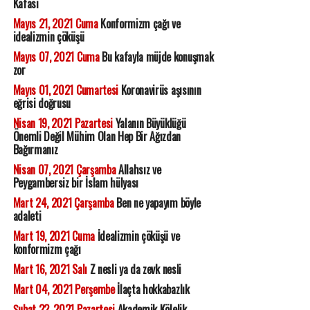
Kafası
Mayıs 21, 2021 Cuma
Konformizm çağı ve
idealizmin çöküşü
Mayıs 07, 2021 Cuma
Bu kafayla müjde konuşmak
zor
Mayıs 01, 2021 Cumartesi
Koronavirüs aşısının
eğrisi doğrusu
Nisan 19, 2021 Pazartesi
Yalanın Büyüklüğü
Önemli Değil Mühim Olan Hep Bir Ağızdan
Bağırmanız
Nisan 07, 2021 Çarşamba
Allahsız ve
Peygambersiz bir İslam hülyası
Mart 24, 2021 Çarşamba
Ben ne yapayım böyle
adaleti
Mart 19, 2021 Cuma
İdealizmin çöküşü ve
konformizm çağı
Mart 16, 2021 Salı
Z nesli ya da zevk nesli
Mart 04, 2021 Perşembe
İlaçta hokkabazlık
Şubat 22, 2021 Pazartesi
Akademik Kölelik