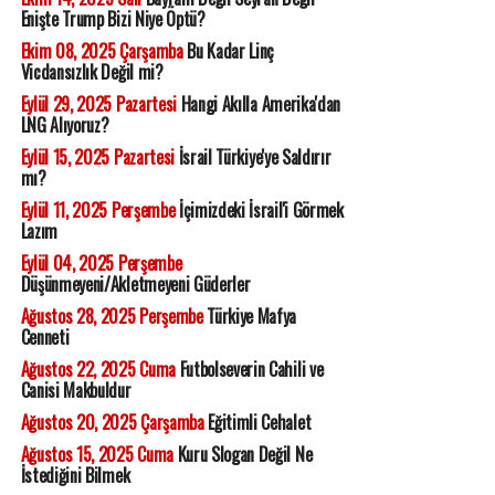
Enişte Trump Bizi Niye Öptü?
Ekim 08, 2025 Çarşamba
Bu Kadar Linç
Vicdansızlık Değil mi?
Eylül 29, 2025 Pazartesi
Hangi Akılla Amerika'dan
LNG Alıyoruz?
Eylül 15, 2025 Pazartesi
İsrail Türkiye'ye Saldırır
mı?
Eylül 11, 2025 Perşembe
İçimizdeki İsrail'i Görmek
Lazım
Eylül 04, 2025 Perşembe
Düşünmeyeni/Akletmeyeni Güderler
Ağustos 28, 2025 Perşembe
Türkiye Mafya
Cenneti
Ağustos 22, 2025 Cuma
Futbolseverin Cahili ve
Canisi Makbuldur
Ağustos 20, 2025 Çarşamba
Eğitimli Cehalet
Ağustos 15, 2025 Cuma
Kuru Slogan Değil Ne
İstediğini Bilmek