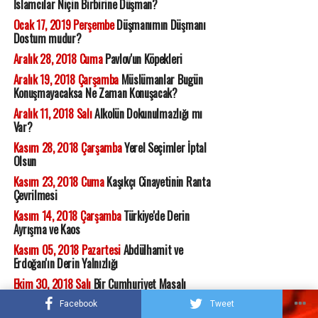
İslamcılar Niçin Birbirine Düşman?
Ocak 17, 2019 Perşembe
Düşmanımın Düşmanı
Dostum mudur?
Aralık 28, 2018 Cuma
Pavlov'un Köpekleri
Aralık 19, 2018 Çarşamba
Müslümanlar Bugün
Konuşmayacaksa Ne Zaman Konuşacak?
Aralık 11, 2018 Salı
Alkolün Dokunulmazlığı mı
Var?
Kasım 28, 2018 Çarşamba
Yerel Seçimler İptal
Olsun
Kasım 23, 2018 Cuma
Kaşıkçı Cinayetinin Ranta
Çevrilmesi
Kasım 14, 2018 Çarşamba
Türkiye'de Derin
Ayrışma ve Kaos
Kasım 05, 2018 Pazartesi
Abdülhamit ve
Erdoğan'ın Derin Yalnızlığı
Ekim 30, 2018 Salı
Bir Cumhuriyet Masalı
Ekim 23, 2018 Salı
Andımızın Gerisindeki Ruh Hali
Facebook
Tweet