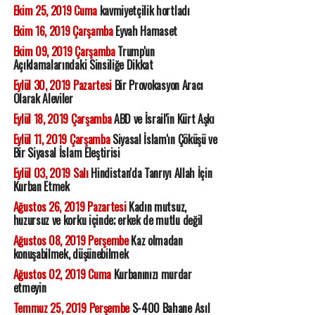
Ekim 25, 2019 Cuma
kavmiyetçilik hortladı
Ekim 16, 2019 Çarşamba
Eyvah Hamaset
Ekim 09, 2019 Çarşamba
Trump'un
Açıklamalarındaki Sinsiliğe Dikkat
Eylül 30, 2019 Pazartesi
Bir Provokasyon Aracı
Olarak Aleviler
Eylül 18, 2019 Çarşamba
ABD ve İsrail'in Kürt Aşkı
Eylül 11, 2019 Çarşamba
Siyasal İslam'ın Çöküşü ve
Bir Siyasal İslam Eleştirisi
Eylül 03, 2019 Salı
Hindistan'da Tanrıyı Allah İçin
Kurban Etmek
Ağustos 26, 2019 Pazartesi
Kadın mutsuz,
huzursuz ve korku içinde; erkek de mutlu değil
Ağustos 08, 2019 Perşembe
Kaz olmadan
konuşabilmek, düşünebilmek
Ağustos 02, 2019 Cuma
Kurbanınızı murdar
etmeyin
Temmuz 25, 2019 Perşembe
S-400 Bahane Asıl