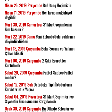
Nisan 25, 2019 Perşembe
Bu Utanç Hepimizin
Nisan 11, 2019 Perşembe
Her kayıp mağlubiyet
değildir
Mart 30, 2019 Cumartesi
31 Mart seçimlerini
kim kazanır?
Mart 22, 2019 Cuma
Yeni Zelanda'daki saldırının
düşündürdükleri
Mart 13, 2019 Çarşamba
Beka Sorunu ve Yalancı
Çoban Misali
Mart 06, 2019 Çarşamba
2 Şıklı Esaretten
Kurtulmak
Şubat 20, 2019 Çarşamba
Futbol Sadece Futbol
mudur?
Şubat 12, 2019 Salı
Ortadoğu Tipli İktidarların
Karakteristik Yapısı
Şubat 04, 2019 Pazartesi
31 Mart Seçimleri ve
Siyasetin Finansmanını Sorgulamak
Ocak 30, 2019 Çarşamba
Bu Ülkede Solcular ve