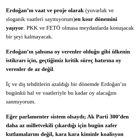
Erdoğan’ın vaat ve proje olarak
(yuvarlak ve
sloganik vaatleri saymıyorum)
en kısır dönemini
yaşıyor
. PKK ve FETÖ olmasa meydanlarda konuşacak
bir şeyi kalmayacak.
Erdoğan’ın şahsına oy verenler olduğu gibi ülkenin
istikrarı için, geçtiğimiz kritik süreç hatırına oy
verenler de az değil
.
İç ve dış tehditlerin azaldığı bir dönemde Erdoğan’ın
bugünkü hal ve vaatleriyle bu kadar oy alacağını
sanmıyorum.
Eğer parlamenter sistem olsaydı; Ak Parti 300’den
daha az milletvekili çıkardığı için bugün zafer
kutlamalarını değil, kara kara kiminle koalisyon