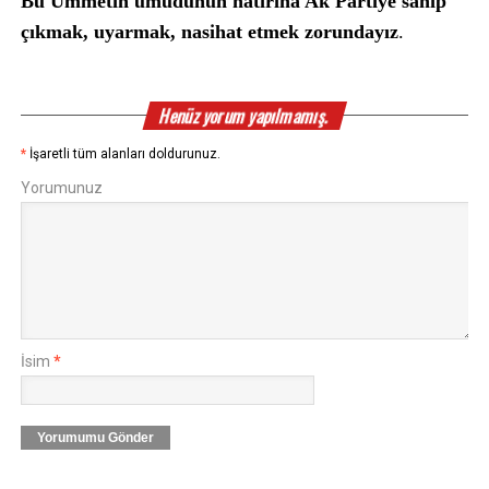
Bu Ümmetin umudunun hatırına Ak Partiye sahip
çıkmak, uyarmak, nasihat etmek zorundayız
.
Henüz yorum yapılmamış.
*
İşaretli tüm alanları doldurunuz.
Yorumunuz
İsim
*
Yorumumu Gönder