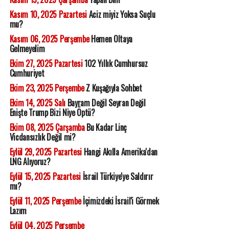
Kasım 10, 2025 Pazartesi
Aciz miyiz Yoksa Suçlu
mu?
Kasım 06, 2025 Perşembe
Hemen Oltaya
Gelmeyelim
Ekim 27, 2025 Pazartesi
102 Yıllık Cumhursuz
Cumhuriyet
Ekim 23, 2025 Perşembe
Z Kuşağıyla Sohbet
Ekim 14, 2025 Salı
Bayram Değil Seyran Değil
Enişte Trump Bizi Niye Öptü?
Ekim 08, 2025 Çarşamba
Bu Kadar Linç
Vicdansızlık Değil mi?
Eylül 29, 2025 Pazartesi
Hangi Akılla Amerika'dan
LNG Alıyoruz?
Eylül 15, 2025 Pazartesi
İsrail Türkiye'ye Saldırır
mı?
Eylül 11, 2025 Perşembe
İçimizdeki İsrail'i Görmek
Lazım
Eylül 04, 2025 Perşembe