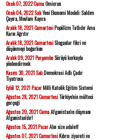
Ocak 07, 2022 Cuma
Omicron
Ocak 04, 2022 Salı
Yeni Ekonomi Modeli: Saldım
Çayıra, Mevlam Kayıra
Aralık 18, 2021 Cumartesi
Popülizm Tatlıdır Ama
Karın Ağrıtır
Aralık 18, 2021 Cumartesi
Sloganlar fikri ve
düşünmeyi boğarken
Aralık 09, 2021 Perşembe
Sürüyü korkuyla
yönlendirmek
Kasım 30, 2021 Salı
Demokrasi Adlı Çadır
Tiyatrosu
Eylül 12, 2021 Pazar
Milli Katolik Eğitim Sistemi
Ağustos 28, 2021 Cumartesi
Türkiye'nin mülteci
gerçeği
Ağustos 20, 2021 Cuma
Afganistan'ın düşmanı
Afganistan'dır!
Ağustos 15, 2021 Pazar
Alın size adalet!
Ağustos 07, 2021 Cumartesi
Kıbrıs ziyareti ve