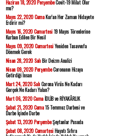
Haziran 18, 2020 Perşembe
Covit-19 Milat Olur
mu?
Mayıs 22, 2020 Cuma
Kur'an Her Zaman Hidayete
Erdirir mi?
Mayıs 16, 2020 Cumartesi
19 Mayıs Törenlerine
Kurban Edilen Bir Nesil
Mayıs 09, 2020 Cumartesi
Yeniden Tasavvufa
Dönmek Gerek
Nisan 28, 2020 Salı
Bir Deizm Analizi
Nisan 09, 2020 Perşembe
Coronanın Hizaya
Getirdiği İnsan
Mart 24, 2020 Salı
Corona Virüs Ne Kadarı
Gerçek Ne Kadarı Yalan?
Mart 06, 2020 Cuma
İDLİB ve RİYAKÂRLIK
Şubat 21, 2020 Cuma
15 Temmuz Darbesi ve
Darbe İçinde Darbe
Şubat 13, 2020 Perşembe
Şeytanlar Pusuda
Şubat 08, 2020 Cumartesi
Hayatı Sıfıra