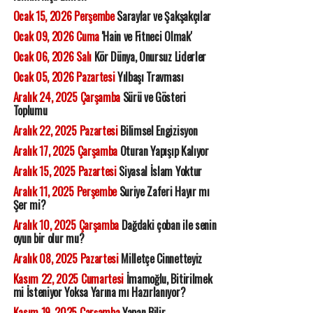
Ocak 15, 2026 Perşembe
Saraylar ve Şakşakçılar
Ocak 09, 2026 Cuma
'Hain ve Fitneci Olmak'
Ocak 06, 2026 Salı
Kör Dünya, Onursuz Liderler
Ocak 05, 2026 Pazartesi
Yılbaşı Travması
Aralık 24, 2025 Çarşamba
Sürü ve Gösteri
Toplumu
Aralık 22, 2025 Pazartesi
Bilimsel Engizisyon
Aralık 17, 2025 Çarşamba
Oturan Yapışıp Kalıyor
Aralık 15, 2025 Pazartesi
Siyasal İslam Yoktur
Aralık 11, 2025 Perşembe
Suriye Zaferi Hayır mı
Şer mi?
Aralık 10, 2025 Çarşamba
Dağdaki çoban ile senin
oyun bir olur mu?
Aralık 08, 2025 Pazartesi
Milletçe Cinnetteyiz
Kasım 22, 2025 Cumartesi
İmamoğlu, Bitirilmek
mi İsteniyor Yoksa Yarına mı Hazırlanıyor?
Kasım 19, 2025 Çarşamba
Yapan Bilir