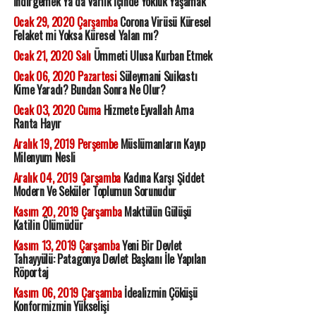
İndirgemek Ya da Varlık İçinde Yokluk Yaşamak
Ocak 29, 2020 Çarşamba
Corona Virüsü Küresel
Felaket mi Yoksa Küresel Yalan mı?
Ocak 21, 2020 Salı
Ümmeti Ulusa Kurban Etmek
Ocak 06, 2020 Pazartesi
Süleymani Suikastı
Kime Yaradı? Bundan Sonra Ne Olur?
Ocak 03, 2020 Cuma
Hizmete Eyvallah Ama
Ranta Hayır
Aralık 19, 2019 Perşembe
Müslümanların Kayıp
Milenyum Nesli
Aralık 04, 2019 Çarşamba
Kadına Karşı Şiddet
Modern Ve Seküler Toplumun Sorunudur
Kasım 20, 2019 Çarşamba
Maktülün Gülüşü
Katilin Ölümüdür
Kasım 13, 2019 Çarşamba
Yeni Bir Devlet
Tahayyülü: Patagonya Devlet Başkanı İle Yapılan
Röportaj
Kasım 06, 2019 Çarşamba
İdealizmin Çöküşü
Konformizmin Yükselişi