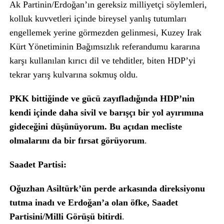
Ak Partinin/Erdoğan’ın gereksiz milliyetçi söylemleri,
kolluk kuvvetleri içinde bireysel yanlış tutumları
engellemek yerine görmezden gelinmesi, Kuzey Irak
Kürt Yönetiminin Bağımsızlık referandumu kararına
karşı kullanılan kırıcı dil ve tehditler, biten HDP’yi
tekrar yarış kulvarına sokmuş oldu.
PKK bittiğinde ve gücü zayıfladığında HDP’nin
kendi içinde daha sivil ve barışçı bir yol ayırımına
gideceğini düşünüyorum. Bu açıdan mecliste
olmalarını da bir fırsat görüyorum
.
Saadet Partisi:
Oğuzhan Asiltürk’ün perde arkasında direksiyonu
tutma inadı ve Erdoğan’a olan öfke, Saadet
Partisini/Milli Görüşü bitirdi
.