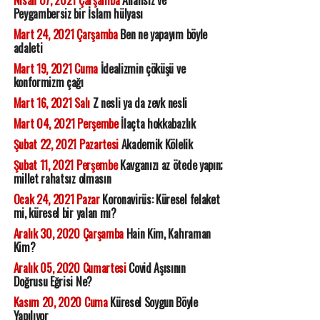
Nisan 07, 2021 Çarşamba
Allahsız ve
Peygambersiz bir İslam hülyası
Mart 24, 2021 Çarşamba
Ben ne yapayım böyle
adaleti
Mart 19, 2021 Cuma
İdealizmin çöküşü ve
konformizm çağı
Mart 16, 2021 Salı
Z nesli ya da zevk nesli
Mart 04, 2021 Perşembe
İlaçta hokkabazlık
Şubat 22, 2021 Pazartesi
Akademik Kölelik
Şubat 11, 2021 Perşembe
Kavganızı az ötede yapın;
millet rahatsız olmasın
Ocak 24, 2021 Pazar
Koronavirüs: Küresel felaket
mi, küresel bir yalan mı?
Aralık 30, 2020 Çarşamba
Hain Kim, Kahraman
Kim?
Aralık 05, 2020 Cumartesi
Covid Aşısının
Doğrusu Eğrisi Ne?
Kasım 20, 2020 Cuma
Küresel Soygun Böyle
Yapılıyor