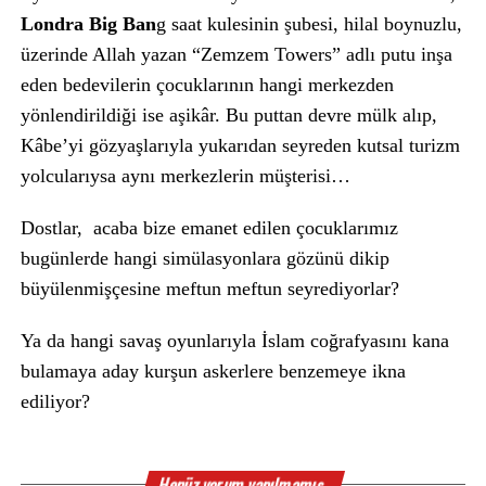
Londra Big Ban
g saat kulesinin şubesi, hilal boynuzlu,
üzerinde Allah yazan “Zemzem Towers” adlı putu inşa
eden bedevilerin çocuklarının hangi merkezden
yönlendirildiği ise aşikâr. Bu puttan devre mülk alıp,
Kâbe’yi gözyaşlarıyla yukarıdan seyreden kutsal turizm
yolcularıysa aynı merkezlerin müşterisi…
Dostlar, acaba bize emanet edilen çocuklarımız
bugünlerde hangi simülasyonlara gözünü dikip
büyülenmişçesine meftun meftun seyrediyorlar?
Ya da hangi savaş oyunlarıyla İslam coğrafyasını kana
bulamaya aday kurşun askerlere benzemeye ikna
ediliyor?
Henüz yorum yapılmamış.