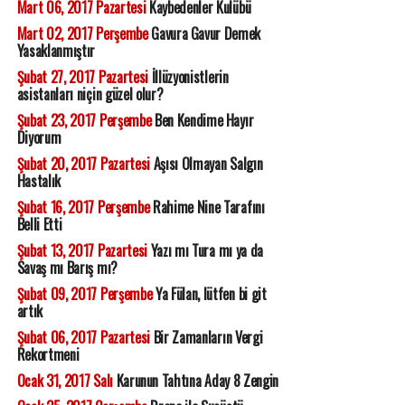
Mart 06, 2017 Pazartesi
Kaybedenler Kulübü
Mart 02, 2017 Perşembe
Gavura Gavur Demek
Yasaklanmıştır
Şubat 27, 2017 Pazartesi
İllüzyonistlerin
asistanları niçin güzel olur?
Şubat 23, 2017 Perşembe
Ben Kendime Hayır
Diyorum
Şubat 20, 2017 Pazartesi
Aşısı Olmayan Salgın
Hastalık
Şubat 16, 2017 Perşembe
Rahime Nine Tarafını
Belli Etti
Şubat 13, 2017 Pazartesi
Yazı mı Tura mı ya da
Savaş mı Barış mı?
Şubat 09, 2017 Perşembe
Ya Fülan, lütfen bi git
artık
Şubat 06, 2017 Pazartesi
Bir Zamanların Vergi
Rekortmeni
Ocak 31, 2017 Salı
Karunun Tahtına Aday 8 Zengin