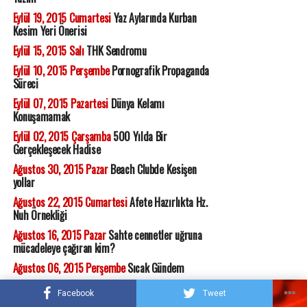
Eylül 19, 2015 Cumartesi
Yaz Aylarında Kurban
Kesim Yeri Önerisi
Eylül 15, 2015 Salı
THK Sendromu
Eylül 10, 2015 Perşembe
Pornografik Propaganda
Süreci
Eylül 07, 2015 Pazartesi
Dünya Kelamı
Konuşamamak
Eylül 02, 2015 Çarşamba
500 Yılda Bir
Gerçekleşecek Hadise
Ağustos 30, 2015 Pazar
Beach Clubde Kesişen
yollar
Ağustos 22, 2015 Cumartesi
Afete Hazırlıkta Hz.
Nuh Örnekliği
Ağustos 16, 2015 Pazar
Sahte cennetler uğruna
mücadeleye çağıran kim?
Ağustos 06, 2015 Perşembe
Sıcak Gündem
Ağustos 01, 2015 Cumartesi
Suruç Katliamının
Facebook
Tweet
Ekonomik Götürüsü