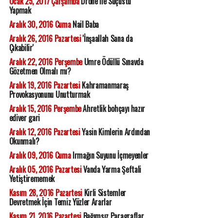
Ocak 25, 2017 Çarşamba
Drone ile Suçüstü
Yapmak
Aralık 30, 2016 Cuma
Nail Baba
Aralık 26, 2016 Pazartesi
'İnşaallah Sana da
Çıkabilir'
Aralık 22, 2016 Perşembe
Umre Ödüllü Sınavda
Gözetmen Olmalı mı?
Aralık 19, 2016 Pazartesi
Kahramanmaraş
Provokasyonunu Unutturmak
Aralık 15, 2016 Perşembe
Ahretlik bohçayı hazır
ediver gari
Aralık 12, 2016 Pazartesi
Yasin Kimlerin Ardından
Okunmalı?
Aralık 09, 2016 Cuma
Irmağın Suyunu İçmeyenler
Aralık 05, 2016 Pazartesi
Vanda Yarma Şeftali
Yetiştirememek
Kasım 28, 2016 Pazartesi
Kirli Sistemler
Devretmek İçin Temiz Yüzler Ararlar
Kasım 21, 2016 Pazartesi
Bağımsız Paragraflar