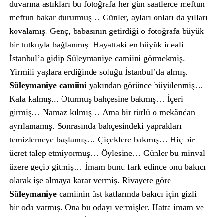
duvarına astıkları bu fotoğrafa her gün saatlerce meftun
meftun bakar dururmuş… Günler, ayları onları da yılları
kovalamış. Genç, babasının getirdiği o fotoğrafa büyük
bir tutkuyla bağlanmış. Hayattaki en büyük ideali
İstanbul’a gidip Süleymaniye camiini görmekmiş.
Yirmili yaşlara erdiğinde soluğu İstanbul’da almış.
Süleymaniye camiini
yakından görünce büyülenmiş…
Kala kalmış... Oturmuş bahçesine bakmış… İçeri
girmiş… Namaz kılmış… Ama bir türlü o mekândan
ayrılamamış. Sonrasında bahçesindeki yaprakları
temizlemeye başlamış… Çiçeklere bakmış… Hiç bir
ücret talep etmiyormuş… Öylesine… Günler bu minval
üzere geçip gitmiş… İmam bunu fark edince onu bakıcı
olarak işe almaya karar vermiş. Rivayete göre
Süleymaniye
camiinin üst katlarında bakıcı için gizli
bir oda varmış. Ona bu odayı vermişler. Hatta imam ve