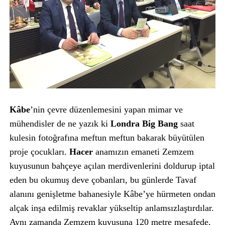
Kâbe
’nin çevre düzenlemesini yapan mimar ve
mühendisler de ne yazık ki
Londra Big Bang
saat
kulesin fotoğrafına meftun meftun bakarak büyütülen
proje çocukları.
Hacer
anamızın emaneti Zemzem
kuyusunun bahçeye açılan merdivenlerini doldurup iptal
eden bu okumuş deve çobanları, bu günlerde Tavaf
alanını genişletme bahanesiyle Kâbe’ye hürmeten ondan
alçak inşa edilmiş revaklar yükseltip anlamsızlaştırdılar.
Aynı zamanda Zemzem kuyusuna 120 metre mesafede,