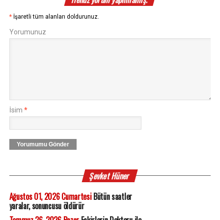
*
İşaretli tüm alanları doldurunuz.
Yorumunuz
İsim
*
Yorumumu Gönder
Şevket Hüner
Ağustos 01, 2026 Cumartesi
Bütün saatler
yaralar, sonuncusu öldürür