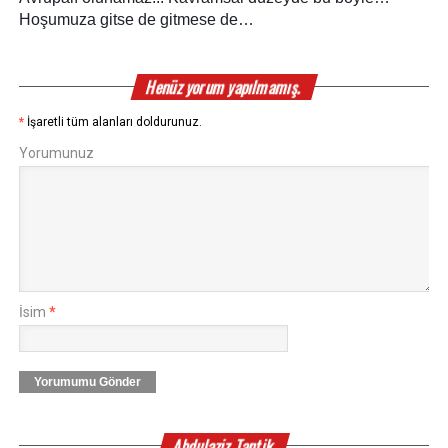
Hoşumuza gitse de gitmese de…
Henüz yorum yapılmamış.
*
İşaretli tüm alanları doldurunuz.
Yorumunuz
İsim
*
Yorumumu Gönder
Abdulaziz Tantik