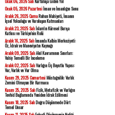
Ocak 06, 2026 Salı
Kurtuluşa Giden Yol
Ocak 05, 2026 Pazartesi
İnsan ve İnsanlığın Sonu
Aralık 26, 2025 Cuma
Ruhun Mahiyeti, İnsanın
İçsel Yolculuğu ve Varoluşun Katmanları
Aralık 23, 2025 Salı
İslam'ın Küresel Barışa
Katkısı ve Türkiye'nin Rolü
Aralık 16, 2025 Salı
İnsanda Kalbin Merkeziyeti:
Öz, İdrak ve Maneviyatın Kaynağı
Aralık 09, 2025 Salı
Akıl Kavramının Sınırları:
Vahiy Temelli Bir İnceleme
Aralık 02, 2025 Salı
Varlığın Üç Boyutlu Yapısı:
Var, Varlık ve Var Olma
Kasım 29, 2025 Cumartesi
Müstağnilik: Varlık
Zemini Olmayan Bir Kurmaca
Kasım 25, 2025 Salı
Fizik, Metafizik ve Varlığın
Tevhid Bağlamında Yeniden İdrak Edilmesi
Kasım 18, 2025 Salı
Doğru Düşünmede Dört
Temel Unsur
Kasım 11, 2025 Salı
Felsefi Düşünmenin Neliği