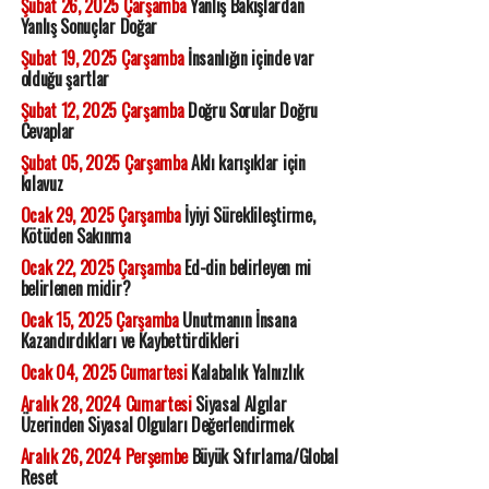
Şubat 26, 2025 Çarşamba
Yanlış Bakışlardan
Yanlış Sonuçlar Doğar
Şubat 19, 2025 Çarşamba
İnsanlığın içinde var
olduğu şartlar
Şubat 12, 2025 Çarşamba
Doğru Sorular Doğru
Cevaplar
Şubat 05, 2025 Çarşamba
Aklı karışıklar için
kılavuz
Ocak 29, 2025 Çarşamba
İyiyi Süreklileştirme,
Kötüden Sakınma
Ocak 22, 2025 Çarşamba
Ed-din belirleyen mi
belirlenen midir?
Ocak 15, 2025 Çarşamba
Unutmanın İnsana
Kazandırdıkları ve Kaybettirdikleri
Ocak 04, 2025 Cumartesi
Kalabalık Yalnızlık
Aralık 28, 2024 Cumartesi
Siyasal Algılar
Üzerinden Siyasal Olguları Değerlendirmek
Aralık 26, 2024 Perşembe
Büyük Sıfırlama/Global
Reset