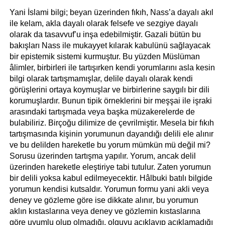
Yani İslami bilgi; beyan üzerinden fıkıh, Nass’a dayalı akıl 
ile kelam, akla dayalı olarak felsefe ve sezgiye dayalı 
olarak da tasavvuf’u inşa edebilmiştir. Gazali bütün bu 
bakışları Nass ile mukayyet kılarak kabulünü sağlayacak 
bir epistemik sistemi kurmuştur. Bu yüzden Müslüman 
âlimler, birbirleri ile tartışırken kendi yorumlarını asla kesin 
bilgi olarak tartışmamışlar, delile dayalı olarak kendi 
görüşlerini ortaya koymuşlar ve birbirlerine saygılı bir dili 
korumuşlardır. Bunun tipik örneklerini bir meşşai ile işraki 
arasındaki tartışmada veya başka müzakerelerde de 
bulabiliriz. Birçoğu dilimize de çevrilmiştir. Mesela bir fıkıh 
tartışmasında kişinin yorumunun dayandığı delili ele alınır 
ve bu delilden hareketle bu yorum mümkün mü değil mi? 
Sorusu üzerinden tartışma yapılır. Yorum, ancak delil 
üzerinden hareketle eleştiriye tabi tutulur. Zaten yorumun 
bir delili yoksa kabul edilmeyecektir. Hâlbuki batılı bilgide 
yorumun kendisi kutsaldır. Yorumun formu yani akli veya 
deney ve gözleme göre ise dikkate alınır, bu yorumun 
aklın kıstaslarına veya deney ve gözlemin kıstaslarına 
göre uyumlu olup olmadığı, olguyu açıklayıp açıklamadığı 