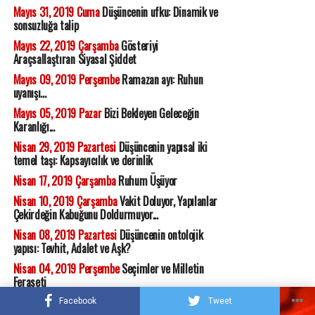
Mayıs 31, 2019 Cuma
Düşüncenin ufku: Dinamik ve
sonsuzluğa talip
Mayıs 22, 2019 Çarşamba
Gösteriyi
Araçsallaştıran Siyasal Şiddet
Mayıs 09, 2019 Perşembe
Ramazan ayı: Ruhun
uyanışı...
Mayıs 05, 2019 Pazar
Bizi Bekleyen Geleceğin
Karanlığı...
Nisan 29, 2019 Pazartesi
Düşüncenin yapısal iki
temel taşı: Kapsayıcılık ve derinlik
Nisan 17, 2019 Çarşamba
Ruhum Üşüyor
Nisan 10, 2019 Çarşamba
Vakit Doluyor, Yapılanlar
Çekirdeğin Kabuğunu Doldurmuyor...
Nisan 08, 2019 Pazartesi
Düşüncenin ontolojik
yapısı: Tevhit, Adalet ve Aşk?
Nisan 04, 2019 Perşembe
Seçimler ve Milletin
Feraseti
Mart 28, 2019 Perşembe
Seçme İhtiyarı
Facebook
Tweet