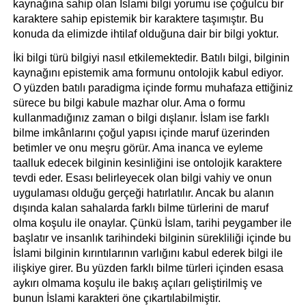
kaynağına sahip olan İslami bilgi yorumu ise çoğulcu bir 
karaktere sahip epistemik bir karaktere taşımıştır. Bu 
konuda da elimizde ihtilaf olduğuna dair bir bilgi yoktur. 
İki bilgi türü bilgiyi nasıl etkilemektedir. Batılı bilgi, bilginin 
kaynağını epistemik ama formunu ontolojik kabul ediyor. 
O yüzden batılı paradigma içinde formu muhafaza ettiğiniz 
sürece bu bilgi kabule mazhar olur. Ama o formu 
kullanmadığınız zaman o bilgi dışlanır. İslam ise farklı 
bilme imkânlarını çoğul yapısı içinde maruf üzerinden 
betimler ve onu meşru görür. Ama inanca ve eyleme 
taalluk edecek bilginin kesinliğini ise ontolojik karaktere 
tevdi eder. Esası belirleyecek olan bilgi vahiy ve onun 
uygulaması olduğu gerçeği hatırlatılır. Ancak bu alanın 
dışında kalan sahalarda farklı bilme türlerini de maruf 
olma koşulu ile onaylar. Çünkü İslam, tarihi peygamber ile 
başlatır ve insanlık tarihindeki bilginin sürekliliği içinde bu 
İslami bilginin kırıntılarının varlığını kabul ederek bilgi ile 
ilişkiye girer. Bu yüzden farklı bilme türleri içinden esasa 
aykırı olmama koşulu ile bakış açıları geliştirilmiş ve 
bunun İslami karakteri öne çıkartılabilmiştir.  