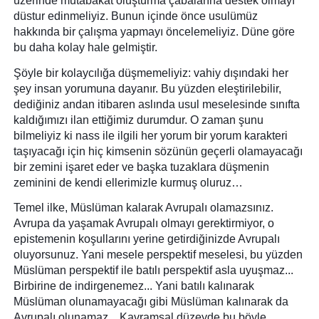
üzerinde mutabakat oluşturma çabalarına destek olmayı 
düstur edinmeliyiz. Bunun içinde önce usulümüz 
hakkında bir çalışma yapmayı öncelemeliyiz. Düne göre 
bu daha kolay hale gelmiştir. 
Şöyle bir kolaycılığa düşmemeliyiz: vahiy dışındaki her 
şey insan yorumuna dayanır. Bu yüzden eleştirilebilir, 
dediğiniz andan itibaren aslında usul meselesinde sınıfta 
kaldığımızı ilan ettiğimiz durumdur. O zaman şunu 
bilmeliyiz ki nass ile ilgili her yorum bir yorum karakteri 
taşıyacağı için hiç kimsenin sözünün geçerli olamayacağı 
bir zemini işaret eder ve başka tuzaklara düşmenin 
zeminini de kendi ellerimizle kurmuş oluruz…
Temel ilke, Müslüman kalarak Avrupalı olamazsınız. 
Avrupa da yaşamak Avrupalı olmayı gerektirmiyor, o 
epistemenin koşullarını yerine getirdiğinizde Avrupalı 
oluyorsunuz. Yani mesele perspektif meselesi, bu yüzden 
Müslüman perspektif ile batılı perspektif asla uyuşmaz... 
Birbirine de indirgenemez... Yani batılı kalınarak 
Müslüman olunamayacağı gibi Müslüman kalınarak da 
Avrupalı olunamaz... Kavramsal düzeyde bu böyle… 