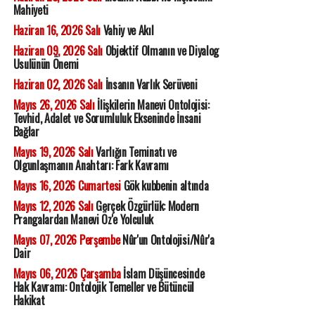
Mahiyeti
Haziran 16, 2026 Salı
Vahiy ve Akıl
Haziran 09, 2026 Salı
Objektif Olmanın ve Diyalog
Usulünün Önemi
Haziran 02, 2026 Salı
İnsanın Varlık Serüveni
Mayıs 26, 2026 Salı
İlişkilerin Manevi Ontolojisi:
Tevhid, Adalet ve Sorumluluk Ekseninde İnsani
Bağlar
Mayıs 19, 2026 Salı
Varlığın Teminatı ve
Olgunlaşmanın Anahtarı: Fark Kavramı
Mayıs 16, 2026 Cumartesi
Gök kubbenin altında
Mayıs 12, 2026 Salı
Gerçek Özgürlük: Modern
Prangalardan Manevi Öz'e Yolculuk
Mayıs 07, 2026 Perşembe
Nûr'un Ontolojisi/Nûr'a
Dair
Mayıs 06, 2026 Çarşamba
İslam Düşüncesinde
Hak Kavramı: Ontolojik Temeller ve Bütüncül
Hakikat