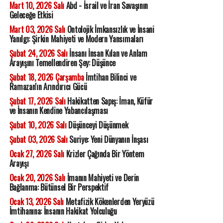
Mart 10, 2026 Salı
Abd - İsrail ve İran Savaşının
Geleceğe Etkisi
Mart 03, 2026 Salı
Ontolojik İmkansızlık ve İnsani
Yanılgı: Şirkin Mahiyeti ve Modern Yansımaları
Şubat 24, 2026 Salı
İnsanı İnsan Kılan ve Anlam
Arayışını Temellendiren Şey: Düşünce
Şubat 18, 2026 Çarşamba
İmtihan Bilinci ve
Ramazan'ın Arındırıcı Gücü
Şubat 17, 2026 Salı
Hakikatten Sapış: İman, Küfür
ve İnsanın Kendine Yabancılaşması
Şubat 10, 2026 Salı
Düşünceyi Düşünmek
Şubat 03, 2026 Salı
Suriye: Yeni Dünyanın İnşası
Ocak 27, 2026 Salı
Krizler Çağında Bir Yöntem
Arayışı
Ocak 20, 2026 Salı
İmanın Mahiyeti ve Derin
Bağlanma: Bütünsel Bir Perspektif
Ocak 13, 2026 Salı
Metafizik Kökenlerden Yeryüzü
İmtihanına: İnsanın Hakikat Yolculuğu