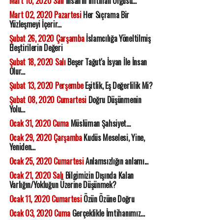
Mart 10, 2020 Salı
İnsan'ın İmtihan Olgusu...
Mart 02, 2020 Pazartesi
Her Sıçrama Bir
Yüzleşmeyi İçerir...
Şubat 26, 2020 Çarşamba
İslamcılığa Yöneltilmiş
Eleştirilerin Değeri
Şubat 18, 2020 Salı
Beşer Tağut'a İsyan İle İnsan
Olur...
Şubat 13, 2020 Perşembe
Eşitlik, Eş Değerlilik Mi?
Şubat 08, 2020 Cumartesi
Doğru Düşünmenin
Yolu...
Ocak 31, 2020 Cuma
Müslüman Şahsiyet...
Ocak 29, 2020 Çarşamba
Kudüs Meselesi, Yine,
Yeniden...
Ocak 25, 2020 Cumartesi
Anlamsızlığın anlamı...
Ocak 21, 2020 Salı
Bilgimizin Dışında Kalan
Varlığın/Yokluğun Üzerine Düşünmek?
Ocak 11, 2020 Cumartesi
Özün Özüne Doğru
Ocak 03, 2020 Cuma
Gerçeklikle İmtihanımız...