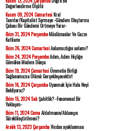
Kasım 13, 2024 Çarşamba
Doğru Bir
Değerlendirme Ölçütü
Kasım 09, 2024 Cumartesi
Kral
Tanrılar/Kapitalist Sermaye -Gündem Oluşturma
Çabası Bir Gündemi Örtmeye Yarar-
Ekim 31, 2024 Perşembe
Müslümanlar Ve Gazze
Katliamı
Ekim 26, 2024 Cumartesi
Anlamsızlığın anlamı?
Ekim 24, 2024 Perşembe
Adım, Adım Hiçliğe
Gömülen Modern Dünya
Ekim 19, 2024 Cumartesi
Ümmetin Birliği
Sağlanamazsa Ölümü Gerçekleşecektir!
Ekim 16, 2024 Çarşamba
Uyanmak İçin Hala Neyi
Bekliyoruz?
Ekim 15, 2024 Salı
Şahitlik? -Fenomenal Bir
Yaklaşım-
Ekim 11, 2024 Cuma
Aldatmanın/Aldanışın
Süreklileştirilmesi?
Aralık 13, 2023 Çarşamba
Vicdan ayaklanması