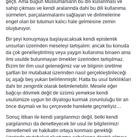
geçti. Ama bugün Müslümanların bu dili kullanması ve 
sahip çıkması ve kendi aralarında dahi bu dili kullanıma 
sürmeleri, parçalanmalarını sağlayan ve dirilmelerine 
engel olan bir tutumun kalıcı hale gelmesine zemin 
oluşturuyor. 
Bir şeyi konuşmaya başlayacaksak kendi epistemik 
unsurları üzerinden meseleyi tartışalım: ancak bu konuda 
da çok genelleştirilmiş veya yaygın kullanıma binaen ama 
ilmi usulde bulunmayan örnekler üzerinden tartışılmaz. 
Bizim bir ilim usul geleneğimiz var ve bilginin üretilme 
şartları bir mutabakat üzerinden nasıl gerçekleştirileceği 
üç aşağı beş yukarı belirlenmiştir. Hatta bu usul farklılıkları 
dahi bir zenginlik olarak betimlenebilir. Mesele eğer 
bağcıyı dövmek değil de üzümü yemekse kendi 
usulümüze uygun bir diyalogu kurmak zorunluluğu bir an 
önce duymalı ve bu çerçevede harekete geçmeliyiz… 
Sonuç itibarı ile kendi yargılarımızı değil, belki kendi 
yargılarımızı da denetleyecek bir usul ile bilgilerimizi 
denetlemeli ve hakikatin ortaya konması gerektiği 