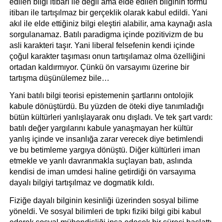
edilen bilgi itibarı ile değil ama elde edilen bilginin formu 
itibarı ile tartışılmaz bir gerçeklik olarak kabul edildi. Yani 
akıl ile elde ettiğiniz bilgi eleştiri alabilir, ama kaynağı asla 
sorgulanamaz. Batılı paradigma içinde pozitivizm de bu 
asli karakteri taşır. Yani liberal felsefenin kendi içinde 
çoğul karakter taşıması onun tartışılamaz olma özelliğini 
ortadan kaldırmıyor. Çünkü ön varsayımı üzerine bir 
tartışma düşünülemez bile…
Yani batılı bilgi teorisi epistemenin şartlarını ontolojik 
kabule dönüştürdü. Bu yüzden de öteki diye tanımladığı 
bütün kültürleri yanlışlayarak onu dışladı. Ve tek şart vardı: 
batılı değer yargılarını kabule yanaşmayan her kültür 
yanlış içinde ve insanlığa zarar verecek diye betimlendi 
ve bu betimleme yargıya dönüştü. Diğer kültürleri iman 
etmekle ve yanlı davranmakla suçlayan batı, aslında 
kendisi de iman umdesi haline getirdiği ön varsayıma 
dayalı bilgiyi tartışılmaz ve dogmatik kıldı.
Fiziğe dayalı bilginin kesinliği üzerinden sosyal bilime 
yöneldi. Ve sosyal bilimleri de tıpkı fiziki bilgi gibi kabul 