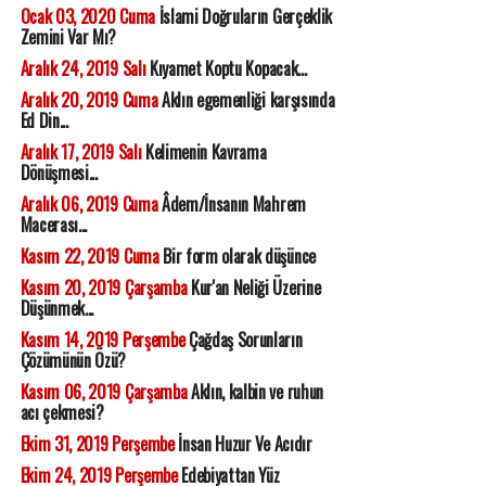
Ocak 03, 2020 Cuma
İslami Doğruların Gerçeklik
Zemini Var Mı?
Aralık 24, 2019 Salı
Kıyamet Koptu Kopacak...
Aralık 20, 2019 Cuma
Aklın egemenliği karşısında
Ed Din...
Aralık 17, 2019 Salı
Kelimenin Kavrama
Dönüşmesi...
Aralık 06, 2019 Cuma
Âdem/İnsanın Mahrem
Macerası...
Kasım 22, 2019 Cuma
Bir form olarak düşünce
Kasım 20, 2019 Çarşamba
Kur'an Neliği Üzerine
Düşünmek...
Kasım 14, 2019 Perşembe
Çağdaş Sorunların
Çözümünün Özü?
Kasım 06, 2019 Çarşamba
Aklın, kalbin ve ruhun
acı çekmesi?
Ekim 31, 2019 Perşembe
İnsan Huzur Ve Acıdır
Ekim 24, 2019 Perşembe
Edebiyattan Yüz