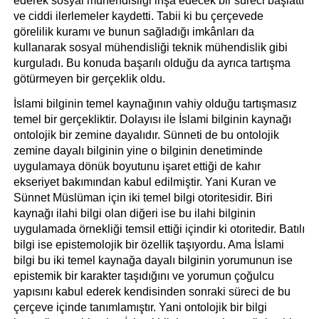
ederek sosyal mühendisliği inşa edecek bir süreci başlattı 
ve ciddi ilerlemeler kaydetti. Tabii ki bu çerçevede 
görelilik kuramı ve bunun sağladığı imkânları da 
kullanarak sosyal mühendisliği teknik mühendislik gibi 
kurguladı. Bu konuda başarılı olduğu da ayrıca tartışma 
götürmeyen bir gerçeklik oldu. 
İslami bilginin temel kaynağının vahiy olduğu tartışmasız 
temel bir gerçekliktir. Dolayısı ile İslami bilginin kaynağı 
ontolojik bir zemine dayalıdır. Sünneti de bu ontolojik 
zemine dayalı bilginin yine o bilginin denetiminde 
uygulamaya dönük boyutunu işaret ettiği de kahır 
ekseriyet bakımından kabul edilmiştir. Yani Kuran ve 
Sünnet Müslüman için iki temel bilgi otoritesidir. Biri 
kaynağı ilahi bilgi olan diğeri ise bu ilahi bilginin 
uygulamada örnekliği temsil ettiği içindir ki otoritedir. Batılı 
bilgi ise epistemolojik bir özellik taşıyordu. Ama İslami 
bilgi bu iki temel kaynağa dayalı bilginin yorumunun ise 
epistemik bir karakter taşıdığını ve yorumun çoğulcu 
yapısını kabul ederek kendisinden sonraki süreci de bu 
çerçeve içinde tanımlamıştır. Yani ontolojik bir bilgi 