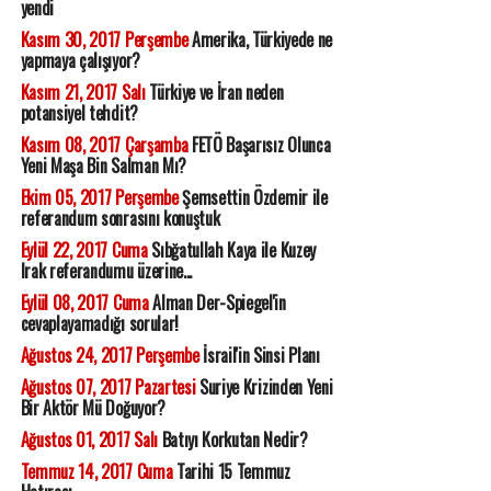
yendi
Kasım 30, 2017 Perşembe
Amerika, Türkiyede ne
yapmaya çalışıyor?
Kasım 21, 2017 Salı
Türkiye ve İran neden
potansiyel tehdit?
Kasım 08, 2017 Çarşamba
FETÖ Başarısız Olunca
Yeni Maşa Bin Salman Mı?
Ekim 05, 2017 Perşembe
Şemsettin Özdemir ile
referandum sonrasını konuştuk
Eylül 22, 2017 Cuma
Sıbğatullah Kaya ile Kuzey
Irak referandumu üzerine...
Eylül 08, 2017 Cuma
Alman Der-Spiegel'in
cevaplayamadığı sorular!
Ağustos 24, 2017 Perşembe
İsrail'in Sinsi Planı
Ağustos 07, 2017 Pazartesi
Suriye Krizinden Yeni
Bir Aktör Mü Doğuyor?
Ağustos 01, 2017 Salı
Batıyı Korkutan Nedir?
Temmuz 14, 2017 Cuma
Tarihi 15 Temmuz