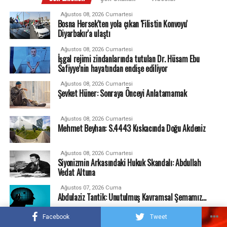
Ağustos 08, 2026 Cumartesi
Bosna Hersek'ten yola çıkan 'Filistin Konvoyu'
Diyarbakır'a ulaştı
Ağustos 08, 2026 Cumartesi
İşgal rejimi zindanlarında tutulan Dr. Hüsam Ebu
Safiyye’nin hayatından endişe ediliyor
Ağustos 08, 2026 Cumartesi
Şevket Hüner: Sonraya Önceyi Anlatamamak
Ağustos 08, 2026 Cumartesi
Mehmet Beyhan: S.4443 Kıskacında Doğu Akdeniz
Ağustos 08, 2026 Cumartesi
Siyonizmin Arkasındaki Hukuk Skandalı: Abdullah
Vedat Altuna
Ağustos 07, 2026 Cuma
Abdulaziz Tantik: Unutulmuş Kavramsal Şemamız…
Facebook
Tweet
Ağustos 06, 2026 Perşembe