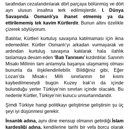
tarafından cezalandırılarak dört parçaya bölünmüş ve dört 
ayrı ulusun insafına terk edilmişlerdir. 
I. Dünya 
Savaşında
Osmanlı’ya ihanet etmemiş ya da 
ettirilememiş tek kavim Kürtlerdir. 
Bunun altını özelikle 
çizerek söylüyorum.
Batılılar, Kürtleri kurtuluş savaşına katılmaması için ikna 
edemediler. Kürtler Osmanlı’yı arkadan vurmayarak ve 
ardından kurtuluş savaşına katılarak hala ilahlık 
taslamaya devam eden 
‘Batı Tanrısını’ 
kızdırdılar. Sanırım 
Misakı Millinin tam anlamıyla başarıya ulaşmamış olması 
bununla da ilişkilendirilebilir. Bildiğiniz gibi, Eğer 
Lozan’da Misak-ı Milli sınırlarının bir kısmı 
kaybedilmeseydi bugün Kuzey Irak’ın da içinde 
bulunduğu yerler Türkiye’nin sınırları içinde olacaktı. Bu 
nedenle Kürtler, Türkiye’nin kurucu unsurlarındandır.
Şimdi Türkiye hangi politikayı geliştirirse geliştirsin şu üç 
şeyi iyi düşünmesi gerekir.
İnsanlık adına,
 aynı dine mensup olmanın getirdiği 
İslam 
kardeşliği adına,
 kendilerine tarihi bir vefa borcu olarak 