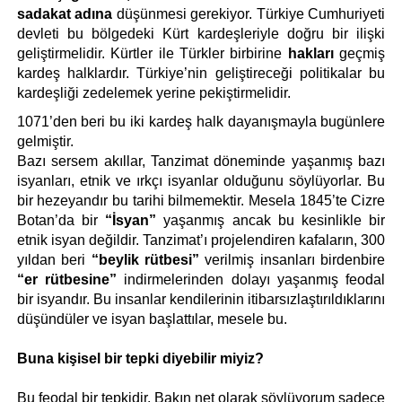
sadakat adına
 düşünmesi gerekiyor. Türkiye Cumhuriyeti 
devleti bu bölgedeki Kürt kardeşleriyle doğru bir ilişki 
geliştirmelidir. Kürtler ile Türkler birbirine 
hakları 
geçmiş 
kardeş halklardır. Türkiye’nin geliştireceği politikalar bu 
kardeşliği zedelemek yerine pekiştirmelidir. 
1071’den beri bu iki kardeş halk dayanışmayla bugünlere 
gelmiştir. 
Bazı sersem akıllar, Tanzimat döneminde yaşanmış bazı 
isyanları, etnik ve ırkçı isyanlar olduğunu söylüyorlar. Bu 
bir hezeyandır bu tarihi bilmemektir. Mesela 1845’te Cizre 
Botan’da bir 
“İsyan”
 yaşanmış ancak bu kesinlikle bir 
etnik isyan değildir. Tanzimat’ı projelendiren kafaların, 300 
yıldan beri 
“beylik rütbesi”
 verilmiş insanları birdenbire 
“er rütbesine”
 indirmelerinden dolayı yaşanmış feodal 
bir isyandır. Bu insanlar kendilerinin itibarsızlaştırıldıklarını 
düşündüler ve isyan başlattılar, mesele bu.
Buna kişisel bir tepki diyebilir miyiz?
Bu feodal bir tepkidir. Bakın net olarak söylüyorum sadece 