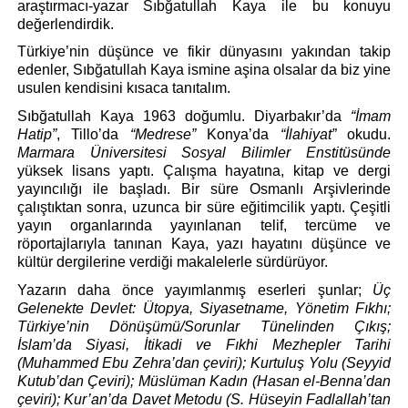
araştırmacı-yazar Sıbğatullah Kaya ile bu konuyu 
değerlendirdik.
Türkiye’nin düşünce ve fikir dünyasını yakından takip 
edenler, Sıbğatullah Kaya ismine aşina olsalar da biz yine 
usulen kendisini kısaca tanıtalım.
Sıbğatullah Kaya 1963 doğumlu. Diyarbakır’da 
“İmam 
Hatip”
, Tillo’da 
“Medrese”
 Konya’da 
“İlahiyat”
 okudu. 
Marmara Üniversitesi Sosyal Bilimler Enstitüsünde
yüksek lisans yaptı. Çalışma hayatına, kitap ve dergi 
yayıncılığı ile başladı. Bir süre Osmanlı Arşivlerinde 
çalıştıktan sonra, uzunca bir süre eğitimcilik yaptı. Çeşitli 
yayın organlarında yayınlanan telif, tercüme ve 
röportajlarıyla tanınan Kaya, yazı hayatını düşünce ve 
kültür dergilerine verdiği makalelerle sürdürüyor. 
Yazarın daha önce yayımlanmış eserleri şunlar; 
Üç 
Gelenekte Devlet: Ütopya, Siyasetname, Yönetim Fıkhı; 
Türkiye’nin Dönüşümü/Sorunlar Tünelinden Çıkış;
İslam’da Siyasi, İtikadi ve Fıkhi Mezhepler Tarihi 
(Muhammed Ebu Zehra’dan çeviri); Kurtuluş Yolu (Seyyid 
Kutub’dan Çeviri); Müslüman Kadın (Hasan el-Benna’dan 
çeviri); Kur’an’da Davet Metodu (S. Hüseyin Fadlallah’tan 