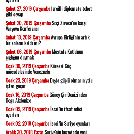
oyunları
Şubat 27, 2019 Çarşamba
İsrailli diplomata tokat
gibi cevap
Şubat 20, 2019 Çarşamba
Soçi Zirvesi'ne karşı
Varşova Konferansı
Şubat 13, 2019 Çarşamba
Avrupa Birliği'nin artık
bir anlamı kaldı mı?
Şubat 06, 2019 Çarşamba
Mustafa Kutlu'nun
çığlığını duymak
Ocak 30, 2019 Çarşamba
Küresel Güç
mücadelesinde Venezuela
Ocak 23, 2019 Çarşamba
Dışta güçlü olmanın yolu
içten geçer
Ocak 16, 2019 Çarşamba
Güney Çin Denizi'nden
Doğu Akdeniz'e
Ocak 09, 2019 Çarşamba
İsrail'in ifsat edici
oyunları
Ocak 02, 2019 Çarşamba
İsrail'in Suriye oyunları
Aralık 30, 2018 Pazar
Suriye'nin kuzeyinde yeni