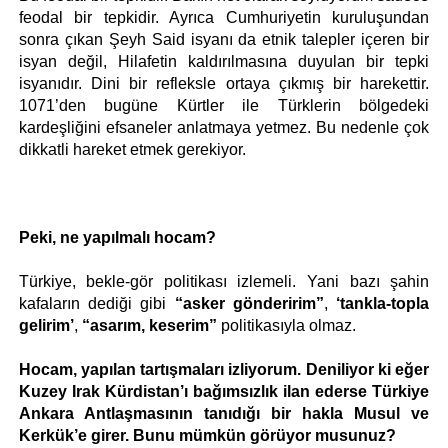
feodal bir tepkidir. Ayrıca Cumhuriyetin kuruluşundan 
sonra çıkan Şeyh Said isyanı da etnik talepler içeren bir 
isyan değil, Hilafetin kaldırılmasına duyulan bir tepki 
isyanıdır. Dini bir refleksle ortaya çıkmış bir harekettir. 
1071’den bugüne Kürtler ile Türklerin bölgedeki 
kardeşliğini efsaneler anlatmaya yetmez. Bu nedenle çok 
dikkatli hareket etmek gerekiyor. 
Peki, ne yapılmalı hocam?
Türkiye, bekle-gör politikası izlemeli. Yani bazı şahin 
kafaların dediği gibi 
“asker gönderirim”
, 
‘tankla-topla 
gelirim’
,
 “asarım, keserim”
 politikasıyla olmaz.
Hocam, yapılan tartışmaları izliyorum. Deniliyor ki eğer 
Kuzey Irak Kürdistan’ı bağımsızlık ilan ederse Türkiye 
Ankara Antlaşmasının tanıdığı bir hakla Musul ve 
Kerkük’e girer. Bunu mümkün görüyor musunuz?