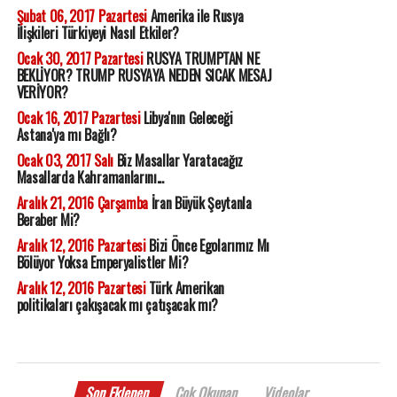
Şubat 06, 2017 Pazartesi
Amerika ile Rusya
İlişkileri Türkiyeyi Nasıl Etkiler?
Ocak 30, 2017 Pazartesi
RUSYA TRUMPTAN NE
BEKLİYOR? TRUMP RUSYAYA NEDEN SICAK MESAJ
VERİYOR?
Ocak 16, 2017 Pazartesi
Libya'nın Geleceği
Astana'ya mı Bağlı?
Ocak 03, 2017 Salı
Biz Masallar Yaratacağız
Masallarda Kahramanlarını...
Aralık 21, 2016 Çarşamba
İran Büyük Şeytanla
Beraber Mi?
Aralık 12, 2016 Pazartesi
Bizi Önce Egolarımız Mı
Bölüyor Yoksa Emperyalistler Mi?
Aralık 12, 2016 Pazartesi
Türk Amerikan
politikaları çakışacak mı çatışacak mı?
Son Eklenen
Çok Okunan
Videolar