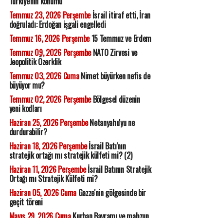
Türkiye'nin konumu
Temmuz 23, 2026 Perşembe
İsrail itiraf etti, İran
doğruladı: Erdoğan işgali engelledi
Temmuz 16, 2026 Perşembe
15 Temmuz ve Erdem
Temmuz 09, 2026 Perşembe
NATO Zirvesi ve
Jeopolitik Özerklik
Temmuz 03, 2026 Cuma
Nimet büyürken nefis de
büyüyor mu?
Temmuz 02, 2026 Perşembe
Bölgesel düzenin
yeni kodları
Haziran 25, 2026 Perşembe
Netanyahu'yu ne
durdurabilir?
Haziran 18, 2026 Perşembe
İsrail Batı'nın
stratejik ortağı mı stratejik külfeti mi? (2)
Haziran 11, 2026 Perşembe
İsrail Batının Stratejik
Ortağı mı Stratejik Külfeti mi?
Haziran 05, 2026 Cuma
Gazze'nin gölgesinde bir
geçit töreni
Mayıs 29, 2026 Cuma
Kurban Bayramı ve mahzun