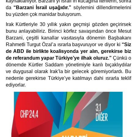
kaynaklanıyor. Barzani’yi İsrail’in kucağına itenlerin, sonra 
da 
“Barzani İsrail uşağıdır.” 
söylemini dillendirmelerini 
bu yüzden çok manidar buluyorum. 
Irak Kürtleriyle 30 yıllık yakın geçmişi gözden geçirirsek 
bunu anlayabiliriz. Birinci körfez savaşından önce Mesut 
Barzani, çeşitli kanallar vasıtasıyla dönemin Başbakanı 
Rahmetli Turgut Özal’a ısrarla başvuruyor ve diyor ki 
“Siz 
de ABD ile birlikte koalisyonda yer alın, gerekirse biz 
de referandum yapar Türkiye’ye ilhak oluruz.”
 Çünkü o 
dönemde Kürtler Saddam yönetimiyle kanlı bıçaklıydılar 
ve duygusal olarak Irak’la bir gelecek göremiyorlardı. Bu 
nedenle gerekirse Türkiye’ye katılmayı dahi ısrarla teklif 
ediyorlar.