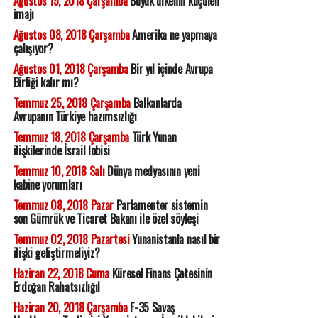
Ağustos 15, 2018 Çarşamba
Büyük ülkenin küçülen
imajı
Ağustos 08, 2018 Çarşamba
Amerika ne yapmaya
çalışıyor?
Ağustos 01, 2018 Çarşamba
Bir yıl içinde Avrupa
Birliği kalır mı?
Temmuz 25, 2018 Çarşamba
Balkanlarda
Avrupanın Türkiye hazımsızlığı
Temmuz 18, 2018 Çarşamba
Türk Yunan
ilişkilerinde İsrail lobisi
Temmuz 10, 2018 Salı
Dünya medyasının yeni
kabine yorumları
Temmuz 08, 2018 Pazar
Parlamenter sistemin
son Gümrük ve Ticaret Bakanı ile özel söyleşi
Temmuz 02, 2018 Pazartesi
Yunanistanla nasıl bir
ilişki geliştirmeliyiz?
Haziran 22, 2018 Cuma
Küresel Finans Çetesinin
Erdoğan Rahatsızlığı!
Haziran 20, 2018 Çarşamba
F-35 Savaş