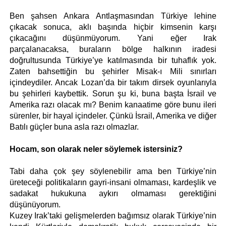
Ben şahsen Ankara Antlaşmasından Türkiye lehine 
çıkacak sonuca, aklı başında hiçbir kimsenin karşı 
çıkacağını düşünmüyorum. Yani eğer Irak 
parçalanacaksa, buraların bölge halkının iradesi 
doğrultusunda Türkiye’ye katılmasında bir tuhaflık yok. 
Zaten bahsettiğin bu şehirler Misak-ı Mili sınırları 
içindeydiler. Ancak Lozan’da bir takım dirsek oyunlarıyla 
bu şehirleri kaybettik. Sorun şu ki, buna başta İsrail ve 
Amerika razı olacak mı? Benim kanaatime göre bunu ileri 
sürenler, bir hayal içindeler. Çünkü İsrail, Amerika ve diğer 
Batılı güçler buna asla razı olmazlar. 
Hocam, son olarak neler söylemek istersiniz?
Tabi daha çok şey söylenebilir ama ben Türkiye’nin 
üreteceği politikaların gayri-insani olmaması, kardeşlik ve 
sadakat hukukuna aykırı olmaması gerektiğini 
düşünüyorum. 
Kuzey Irak’taki gelişmelerden bağımsız olarak Türkiye’nin 