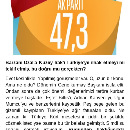
Barzani Özal’a Kuzey Irak’ı Türkiye’ye ilhak etmeyi mi 
teklif etmiş, bu doğru mu gerçekten?
Evet kesinlikle. Yapılmış görüşmeler var. O, uzun bir konu. 
Ama ne oldu? Dönemin Genelkurmay Başkanı istifa etti. 
Ondan sonra da çok önemli değerlerimizi teröre kurban 
vermeye başladık. Eşref Bitlis’i, Adnan Kahveci’yi, Uğur 
Mumcu’yu ve benzerlerini kaybettik. Peş peşe gelen bu 
gizemli kayıpların Türkiye’ye ağır faturaları oldu. Ne 
zaman ki, Türkiye Kürt meselesini ciddi bir şekilde 
çözmek istediyse başına bu tür belalar gelmiştir. Şimdi şu 
soruyu sormak istiyorum: 
Bugünden baktığımızda 