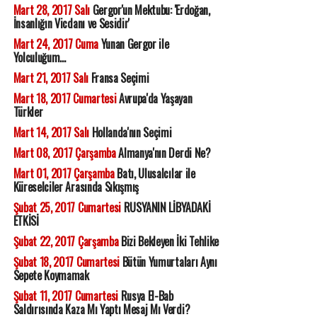
Mart 28, 2017 Salı
Gergor'un Mektubu: 'Erdoğan,
İnsanlığın Vicdanı ve Sesidir'
Mart 24, 2017 Cuma
Yunan Gergor ile
Yolculuğum...
Mart 21, 2017 Salı
Fransa Seçimi
Mart 18, 2017 Cumartesi
Avrupa'da Yaşayan
Türkler
Mart 14, 2017 Salı
Hollanda'nın Seçimi
Mart 08, 2017 Çarşamba
Almanya'nın Derdi Ne?
Mart 01, 2017 Çarşamba
Batı, Ulusalcılar ile
Küreselciler Arasında Sıkışmış
Şubat 25, 2017 Cumartesi
RUSYANIN LİBYADAKİ
ETKİSİ
Şubat 22, 2017 Çarşamba
Bizi Bekleyen İki Tehlike
Şubat 18, 2017 Cumartesi
Bütün Yumurtaları Aynı
Sepete Koymamak
Şubat 11, 2017 Cumartesi
Rusya El-Bab
Saldırısında Kaza Mı Yaptı Mesaj Mı Verdi?