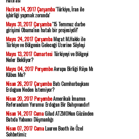
Hatırası
Haziran 14, 2017 Çarşamba
'Türkiye, İran ile
işbirliği yapmak zorunda'
Mayıs 31, 2017 Çarşamba
'15 Temmuz darbe
girişimi Obama'nın hatalı bir projesiydi!'
Mayıs 24, 2017 Çarşamba
Murat M.Hakkı ile
Türkiye ve Bölgenin Geleceği Üzerine Söyleşi
Mayıs 13, 2017 Cumartesi
Türkiyeyi ve Bölgeyi
Neler Bekliyor?
Mayıs 04, 2017 Perşembe
Avrupa Birliği Rüya Mı
Kâbus Mu?
Nisan 26, 2017 Çarşamba
Batı Cumhurbaşkanı
Erdoğanı Neden İstemiyor?
Nisan 20, 2017 Perşembe
Amerikalı İmamın
Referandum Yorumu: Erdoğan Bir Bahçıvandır!
Nisan 14, 2017 Cuma
Gilad ATZMONun Gözünden
Batıda Yabancı Düşmanlığı
Nisan 07, 2017 Cuma
Lauren Booth ile Özel
Sohbetimiz