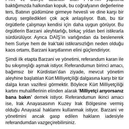
baktığımızda halkından kopuk, bu coğrafyanın değerlerine 
ters, Batının güdümüne girmeye hevesli ve dine karşı bir 
duruş sergiledikleri çok açık anlaşılıyor. Batı, bu tür 
örgütlerle çalışmayı kendisi için daha uygun görüyor. Bu 
örgütlerin Barzani aleyhtarlığı, birkaç yıldan beri istikrarla 
sürdürülüyor. Ayrıca DAİŞ’in varlığından da beslenerek 
hem Suriye hem de Irak’taki istikrarsızlığın neden olduğu 
kaos ortamı, Barzani karşıtlarının elini güçlendiriyor.
Şimdi ilk etapta Barzani ve yönetimi, referandum kararı ile 
bu sıkışmışlığı aşmak istiyor. Referandumun birinci amacı, 
bağımsız bir Kürdistan’dan ziyade, mevcut yönetim 
aleyhine başlatılan Kürt Milliyetçiliği dalgasına karşı bir tür 
dalga kıran vazifesi görmektir. Böylece Kürt Milliyetçiliği 
kartını muhaliflerinin elinden alarak ‘
Milliyetçi arıyorsanız 
bana bakın’
 demek istiyor. Referandumun ikinci amacı 
ise, Irak Anayasasının Kuzey Irak Bölgesine vermiş 
olduğu Anayasal haklarını kullanmak istiyor. Barzani ve 
yönetimini ancak gasp edilen hakların iadesiyle 
referandumdan vazgeçirebilirsiniz. 