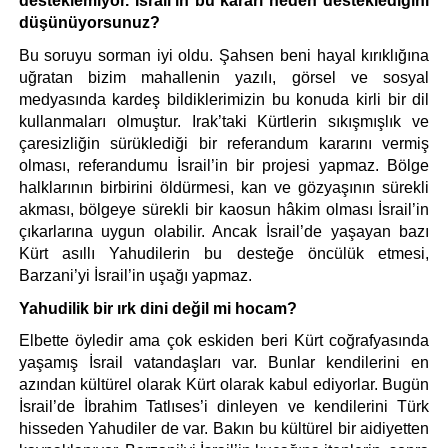
desteklemiyor. İsrail’in bu kararı neden desteklediğini 
düşünüyorsunuz?
Bu soruyu sorman iyi oldu. Şahsen beni hayal kırıklığına 
uğratan bizim mahallenin yazılı, görsel ve sosyal 
medyasında kardeş bildiklerimizin bu konuda kirli bir dil 
kullanmaları olmuştur. Irak’taki Kürtlerin sıkışmışlık ve 
çaresizliğin sürüklediği bir referandum kararını vermiş 
olması, referandumu İsrail’in bir projesi yapmaz. Bölge 
halklarının birbirini öldürmesi, kan ve gözyaşının sürekli 
akması, bölgeye sürekli bir kaosun hâkim olması İsrail’in 
çıkarlarına uygun olabilir. Ancak İsrail’de yaşayan bazı 
Kürt asıllı Yahudilerin bu desteğe öncülük etmesi, 
Barzani’yi İsrail’in uşağı yapmaz.
Yahudilik bir ırk dini değil mi hocam? 
Elbette öyledir ama çok eskiden beri Kürt coğrafyasında 
yaşamış İsrail vatandaşları var. Bunlar kendilerini en 
azından kültürel olarak Kürt olarak kabul ediyorlar. Bugün 
İsrail’de İbrahim Tatlıses’i dinleyen ve kendilerini Türk 
hisseden Yahudiler de var. Bakın bu kültürel bir aidiyetten 