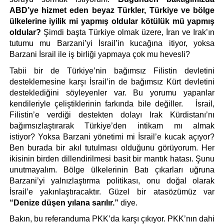
ABD’ye hizmet eden beyaz Türkler, Türkiye ve bölge 
ülkelerine iyilik mi yapmış oldular kötülük mü yapmış 
oldular? 
Şimdi başta Türkiye olmak üzere, İran ve Irak’ın 
tutumu mu Barzani’yi İsrail’in kucağına itiyor, yoksa 
Barzani İsrail ile iş birliği yapmaya çok mu hevesli? 
Tabii bir de Türkiye’nin bağımsız Filistin devletini 
desteklemesine karşı İsrail’in de bağımsız Kürt devletini 
desteklediğini söyleyenler var. Bu yorumu yapanlar 
kendileriyle çeliştiklerinin farkında bile değiller.   İsrail, 
Filistin’e verdiği destekten dolayı Irak Kürdistanı’nı 
bağımsızlaştırarak Türkiye’den intikam mı almak 
istiyor? Yoksa Barzani yönetimi mi İsrail’e kucak açıyor? 
Ben burada bir akıl tutulması olduğunu görüyorum. Her 
ikisinin birden dillendirilmesi basit bir mantık hatası. Şunu 
unutmayalım. Bölge ülkelerinin Batı çıkarları uğruna 
Barzani’yi yalnızlaştırma politikası, onu doğal olarak 
İsrail’e yakınlaştıracaktır. Güzel bir atasözümüz var 
“Denize düşen yılana sarılır.” 
diye. 
Bakın, bu referanduma PKK’da karşı çıkıyor. PKK’nın dahi 