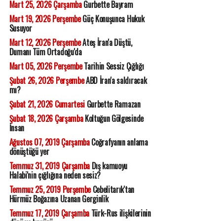
Mart 25, 2026 Çarşamba
Gurbette Bayram
Mart 19, 2026 Perşembe
Güç Konuşunca Hukuk
Susuyor
Mart 12, 2026 Perşembe
Ateş İran'a Düştü,
Dumanı Tüm Ortadoğu'da
Mart 05, 2026 Perşembe
Tarihin Sessiz Çığlığı
Şubat 26, 2026 Perşembe
ABD İran'a saldıracak
mı?
Şubat 21, 2026 Cumartesi
Gurbette Ramazan
Şubat 18, 2026 Çarşamba
Koltuğun Gölgesinde
İnsan
Ağustos 07, 2019 Çarşamba
Coğrafyanın anlama
dönüştüğü yer
Temmuz 31, 2019 Çarşamba
Dış kamuoyu
Halabi'nin çığlığına neden sesiz?
Temmuz 25, 2019 Perşembe
Cebelitarık'tan
Hürmüz Boğazına Uzanan Gerginlik
Temmuz 17, 2019 Çarşamba
Türk-Rus ilişkilerinin