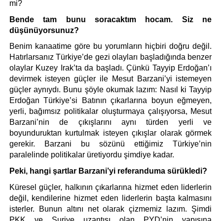
mi?
Bende tam bunu soracaktım hocam. Siz ne 
düşünüyorsunuz?
Benim kanaatime göre bu yorumların hiçbiri doğru değil. 
Hatırlarsanız Türkiye’de gezi olayları başladığında benzer 
olaylar Kuzey Irak’ta da başladı. Çünkü Tayyip Erdoğan’ı 
devirmek isteyen güçler ile Mesut Barzani’yi istemeyen 
güçler aynıydı. Bunu şöyle okumak lazım: Nasıl ki Tayyip 
Erdoğan Türkiye’si Batının çıkarlarına boyun eğmeyen, 
yerli, bağımsız politikalar oluşturmaya çalışıyorsa, Mesut 
Barzani’nin de çıkışlarını aynı türden yerli ve 
boyunduruktan kurtulmak isteyen çıkışlar olarak görmek 
gerekir. Barzani bu sözünü ettiğimiz Türkiye’nin 
paralelinde politikalar üretiyordu şimdiye kadar. 
Peki, hangi şartlar Barzani’yi referanduma sürükledi?
Küresel güçler, halkının çıkarlarına hizmet eden liderlerin 
değil, kendilerine hizmet eden liderlerin başta kalmasını 
isterler. Bunun altını net olarak çizmemiz lazım. Şimdi 
PKK ve Suriye uzantısı olan PYD’nin yapısına 