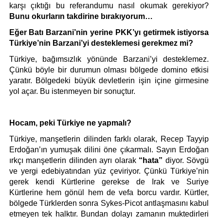
karşı çıktığı bu referandumu nasıl okumak gerekiyor? 
Bunu okurların takdirine bırakıyorum…
Eğer Batı Barzani’nin yerine PKK’yı getirmek istiyorsa 
Türkiye’nin Barzani’yi desteklemesi gerekmez mi?
Türkiye, bağımsızlık yönünde Barzani’yi desteklemez. 
Çünkü böyle bir durumun olması bölgede domino etkisi 
yaratır. Bölgedeki büyük devletlerin işin içine girmesine 
yol açar. Bu istenmeyen bir sonuçtur. 
Hocam, peki Türkiye ne yapmalı?
Türkiye, manşetlerin dilinden farklı olarak, Recep Tayyip 
Erdoğan’ın yumuşak dilini öne çıkarmalı. Sayın Erdoğan 
ırkçı manşetlerin dilinden ayrı olarak 
“hata”
 diyor. Sövgü 
ve yergi edebiyatından yüz çeviriyor. Çünkü Türkiye’nin 
gerek kendi Kürtlerine gerekse de Irak ve Suriye 
Kürtlerine hem gönül hem de vefa borcu vardır. Kürtler, 
bölgede Türklerden sonra Sykes-Picot antlaşmasını kabul 
etmeyen tek halktır. Bundan dolayı zamanın muktedirleri 