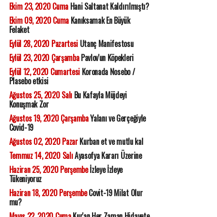
Ekim 23, 2020 Cuma
Hani Saltanat Kaldırılmıştı?
Ekim 09, 2020 Cuma
Kanıksamak En Büyük
Felaket
Eylül 28, 2020 Pazartesi
Utanç Manifestosu
Eylül 23, 2020 Çarşamba
Pavlov'un Köpekleri
Eylül 12, 2020 Cumartesi
Koronada Nosebo /
Plasebo etkisi
Ağustos 25, 2020 Salı
Bu Kafayla Müjdeyi
Konuşmak Zor
Ağustos 19, 2020 Çarşamba
Yalanı ve Gerçeğiyle
Covid-19
Ağustos 02, 2020 Pazar
Kurban et ve mutlu kal
Temmuz 14, 2020 Salı
Ayasofya Kararı Üzerine
Haziran 25, 2020 Perşembe
İzleye İzleye
Tükeniyoruz
Haziran 18, 2020 Perşembe
Covit-19 Milat Olur
mu?
Mayıs 22, 2020 Cuma
Kur'an Her Zaman Hidayete