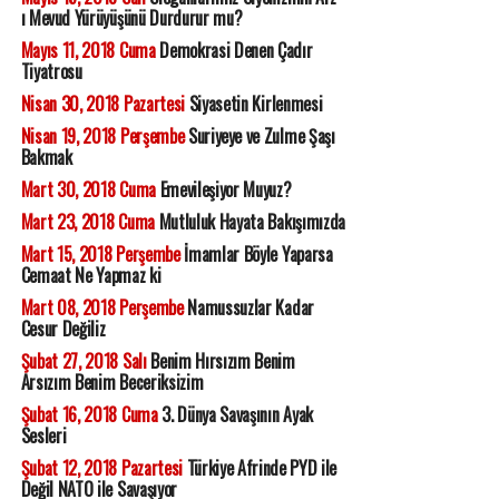
ı Mevud Yürüyüşünü Durdurur mu?
Mayıs 11, 2018 Cuma
Demokrasi Denen Çadır
Tiyatrosu
Nisan 30, 2018 Pazartesi
Siyasetin Kirlenmesi
Nisan 19, 2018 Perşembe
Suriyeye ve Zulme Şaşı
Bakmak
Mart 30, 2018 Cuma
Emevileşiyor Muyuz?
Mart 23, 2018 Cuma
Mutluluk Hayata Bakışımızda
Mart 15, 2018 Perşembe
İmamlar Böyle Yaparsa
Cemaat Ne Yapmaz ki
Mart 08, 2018 Perşembe
Namussuzlar Kadar
Cesur Değiliz
Şubat 27, 2018 Salı
Benim Hırsızım Benim
Arsızım Benim Beceriksizim
Şubat 16, 2018 Cuma
3. Dünya Savaşının Ayak
Sesleri
Şubat 12, 2018 Pazartesi
Türkiye Afrinde PYD ile
Değil NATO ile Savaşıyor