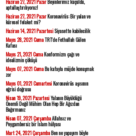
Haziran 27, 2021 Pazar
Beyinlerimiz küçüldü,
aptallaştırılıyoruz!
Haziran 27, 2021 Pazar
Koronavirüs: Bir yalan ve
küresel felaket mi?
Haziran 14, 2021 Pazartesi
Siyasette kabilecilik
Mayıs 28, 2021 Cuma
TRT'de Fethullah Gülen
Kafası
Mayıs 21, 2021 Cuma
Konformizm çağı ve
idealizmin çöküşü
Mayıs 07, 2021 Cuma
Bu kafayla müjde konuşmak
zor
Mayıs 01, 2021 Cumartesi
Koronavirüs aşısının
eğrisi doğrusu
Nisan 19, 2021 Pazartesi
Yalanın Büyüklüğü
Önemli Değil Mühim Olan Hep Bir Ağızdan
Bağırmanız
Nisan 07, 2021 Çarşamba
Allahsız ve
Peygambersiz bir İslam hülyası
Mart 24, 2021 Çarşamba
Ben ne yapayım böyle