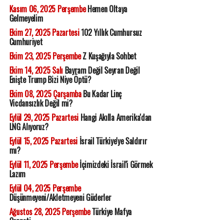
Kasım 06, 2025 Perşembe
Hemen Oltaya
Gelmeyelim
Ekim 27, 2025 Pazartesi
102 Yıllık Cumhursuz
Cumhuriyet
Ekim 23, 2025 Perşembe
Z Kuşağıyla Sohbet
Ekim 14, 2025 Salı
Bayram Değil Seyran Değil
Enişte Trump Bizi Niye Öptü?
Ekim 08, 2025 Çarşamba
Bu Kadar Linç
Vicdansızlık Değil mi?
Eylül 29, 2025 Pazartesi
Hangi Akılla Amerika'dan
LNG Alıyoruz?
Eylül 15, 2025 Pazartesi
İsrail Türkiye'ye Saldırır
mı?
Eylül 11, 2025 Perşembe
İçimizdeki İsrail'i Görmek
Lazım
Eylül 04, 2025 Perşembe
Düşünmeyeni/Akletmeyeni Güderler
Ağustos 28, 2025 Perşembe
Türkiye Mafya