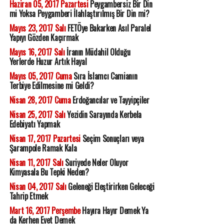
Haziran 05, 2017 Pazartesi
Peygambersiz Bir Din
mi Yoksa Peygamberi İlahlaştırılmış Bir Din mi?
Mayıs 23, 2017 Salı
FETÖye Bakarken Asıl Paralel
Yapıyı Gözden Kaçırmak
Mayıs 16, 2017 Salı
İranın Müdahil Olduğu
Yerlerde Huzur Artık Hayal
Mayıs 05, 2017 Cuma
Sıra İslamcı Camianın
Terbiye Edilmesine mi Geldi?
Nisan 28, 2017 Cuma
Erdoğancılar ve Tayyipçiler
Nisan 25, 2017 Salı
Yezidin Sarayında Kerbela
Edebiyatı Yapmak
Nisan 17, 2017 Pazartesi
Seçim Sonuçları veya
Şarampole Ramak Kala
Nisan 11, 2017 Salı
Suriyede Neler Oluyor
Kimyasala Bu Tepki Neden?
Nisan 04, 2017 Salı
Geleneği Eleştirirken Geleceği
Tahrip Etmek
Mart 16, 2017 Perşembe
Hayıra Hayır Demek Ya
da Kerhen Evet Demek