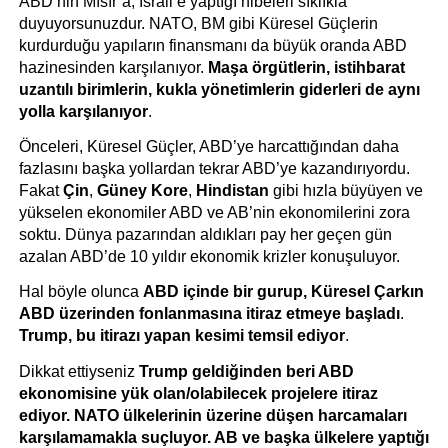
ABD’nin Mısır’a, İsrail’e yaptığı hibeleri sıklıkla 
duyuyorsunuzdur. NATO, BM gibi Küresel Güçlerin 
kurdurduğu yapıların finansmanı da büyük oranda ABD 
hazinesinden karşılanıyor. 
Maşa örgütlerin, istihbarat 
uzantılı birimlerin, kukla yönetimlerin giderleri de aynı 
yolla karşılanıyor
.
Önceleri, Küresel Güçler, ABD’ye harcattığından daha 
fazlasını başka yollardan tekrar ABD’ye kazandırıyordu. 
Fakat 
Çin
, 
Güney Kore
, 
Hindistan
 gibi hızla büyüyen ve 
yükselen ekonomiler ABD ve AB’nin ekonomilerini zora 
soktu. Dünya pazarından aldıkları pay her geçen gün 
azalan ABD’de 10 yıldır ekonomik krizler konuşuluyor.
Hal böyle olunca 
ABD içinde bir gurup, Küresel Çarkın 
ABD üzerinden fonlanmasına itiraz etmeye başladı
. 
Trump, bu itirazı yapan kesimi temsil ediyor
.
Dikkat ettiyseniz 
Trump geldiğinden beri ABD 
ekonomisine yük olan/olabilecek projelere itiraz 
ediyor. NATO ülkelerinin üzerine düşen harcamaları 
karşılamamakla suçluyor. AB ve başka ülkelere yaptığı 