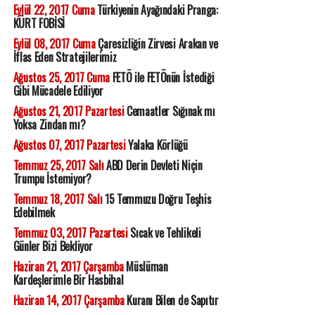
Eylül 22, 2017 Cuma
Türkiyenin Ayağındaki Pranga:
KÜRT FOBİSİ
Eylül 08, 2017 Cuma
Çaresizliğin Zirvesi Arakan ve
İflas Eden Stratejilerimiz
Ağustos 25, 2017 Cuma
FETÖ ile FETÖnün İstediği
Gibi Mücadele Ediliyor
Ağustos 21, 2017 Pazartesi
Cemaatler Sığınak mı
Yoksa Zindan mı?
Ağustos 07, 2017 Pazartesi
Yalaka Körlüğü
Temmuz 25, 2017 Salı
ABD Derin Devleti Niçin
Trumpu İstemiyor?
Temmuz 18, 2017 Salı
15 Temmuzu Doğru Teşhis
Edebilmek
Temmuz 03, 2017 Pazartesi
Sıcak ve Tehlikeli
Günler Bizi Bekliyor
Haziran 21, 2017 Çarşamba
Müslüman
Kardeşlerimle Bir Hasbihal
Haziran 14, 2017 Çarşamba
Kuranı Bilen de Sapıtır