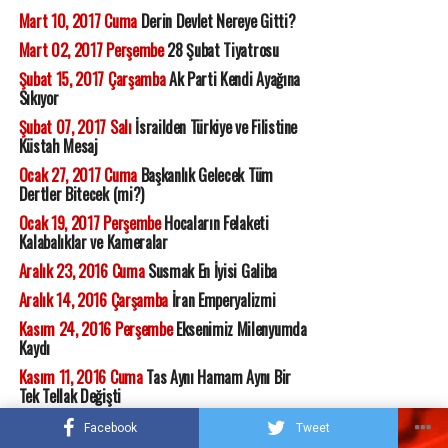
Mart 10, 2017 Cuma
Derin Devlet Nereye Gitti?
Mart 02, 2017 Perşembe
28 Şubat Tiyatrosu
Şubat 15, 2017 Çarşamba
Ak Parti Kendi Ayağına
Sıkıyor
Şubat 07, 2017 Salı
İsrailden Türkiye ve Filistine
Küstah Mesaj
Ocak 27, 2017 Cuma
Başkanlık Gelecek Tüm
Dertler Bitecek (mi?)
Ocak 19, 2017 Perşembe
Hocaların Felaketi
Kalabalıklar ve Kameralar
Aralık 23, 2016 Cuma
Susmak En İyisi Galiba
Aralık 14, 2016 Çarşamba
İran Emperyalizmi
Kasım 24, 2016 Perşembe
Eksenimiz Milenyumda
Kaydı
Kasım 11, 2016 Cuma
Tas Aynı Hamam Aynı Bir
Tek Tellak Değişti
Kasım 10, 2016 Perşembe
Duamız Kabul Oldu
Facebook
Tweet
Trump Seçildi