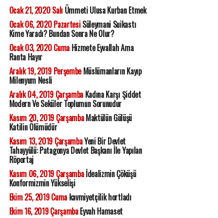
Ocak 21, 2020 Salı
Ümmeti Ulusa Kurban Etmek
Ocak 06, 2020 Pazartesi
Süleymani Suikastı
Kime Yaradı? Bundan Sonra Ne Olur?
Ocak 03, 2020 Cuma
Hizmete Eyvallah Ama
Ranta Hayır
Aralık 19, 2019 Perşembe
Müslümanların Kayıp
Milenyum Nesli
Aralık 04, 2019 Çarşamba
Kadına Karşı Şiddet
Modern Ve Seküler Toplumun Sorunudur
Kasım 20, 2019 Çarşamba
Maktülün Gülüşü
Katilin Ölümüdür
Kasım 13, 2019 Çarşamba
Yeni Bir Devlet
Tahayyülü: Patagonya Devlet Başkanı İle Yapılan
Röportaj
Kasım 06, 2019 Çarşamba
İdealizmin Çöküşü
Konformizmin Yükselişi
Ekim 25, 2019 Cuma
kavmiyetçilik hortladı
Ekim 16, 2019 Çarşamba
Eyvah Hamaset