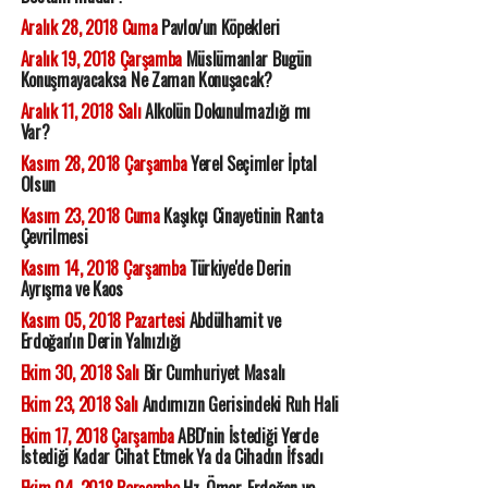
Aralık 28, 2018 Cuma
Pavlov'un Köpekleri
Aralık 19, 2018 Çarşamba
Müslümanlar Bugün
Konuşmayacaksa Ne Zaman Konuşacak?
Aralık 11, 2018 Salı
Alkolün Dokunulmazlığı mı
Var?
Kasım 28, 2018 Çarşamba
Yerel Seçimler İptal
Olsun
Kasım 23, 2018 Cuma
Kaşıkçı Cinayetinin Ranta
Çevrilmesi
Kasım 14, 2018 Çarşamba
Türkiye'de Derin
Ayrışma ve Kaos
Kasım 05, 2018 Pazartesi
Abdülhamit ve
Erdoğan'ın Derin Yalnızlığı
Ekim 30, 2018 Salı
Bir Cumhuriyet Masalı
Ekim 23, 2018 Salı
Andımızın Gerisindeki Ruh Hali
Ekim 17, 2018 Çarşamba
ABD'nin İstediği Yerde
İstediği Kadar Cihat Etmek Ya da Cihadın İfsadı
Ekim 04, 2018 Perşembe
Hz. Ömer, Erdoğan ve