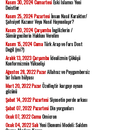
Kasım 30, 2024 Cumartesi
Eski İslamcı Yeni
Deistler
Kasım 25, 2024 Pazartesi
İnsan Nasıl Karakter/
Şahsiyet Kazanır Veya Nasıl Hayvanlaşır?
Kasım 20, 2024 Çarşamba
İngilizlerin /
Sömürgecilerin Hakkını Verelim
Kasım 15, 2024 Cuma
Türk Arap ve Fars Dost
Değil (mi?)
Aralık 13, 2023 Çarşamba
İdealizmin Çöküşü
Konformizmin Yükselişi
Ağustos 28, 2022 Pazar
Allahsız ve Peygambersiz
bir İslam hülyası
Mart 20, 2022 Pazar
Özelleştir kargayı oysun
gözünü
Şubat 14, 2022 Pazartesi
Siyasetin perde arkası
Şubat 07, 2022 Pazartesi
Din yorgunları
Ocak 07, 2022 Cuma
Omicron
Ocak 04, 2022 Salı
Yeni Ekonomi Modeli: Saldım