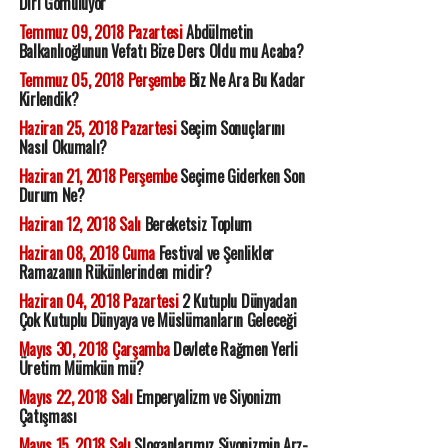
Diri Gömülüyor
Temmuz 09, 2018 Pazartesi
Abdülmetin
Balkanlıoğlunun Vefatı Bize Ders Oldu mu Acaba?
Temmuz 05, 2018 Perşembe
Biz Ne Ara Bu Kadar
Kirlendik?
Haziran 25, 2018 Pazartesi
Seçim Sonuçlarını
Nasıl Okumalı?
Haziran 21, 2018 Perşembe
Seçime Giderken Son
Durum Ne?
Haziran 12, 2018 Salı
Bereketsiz Toplum
Haziran 08, 2018 Cuma
Festival ve Şenlikler
Ramazanın Rükünlerinden midir?
Haziran 04, 2018 Pazartesi
2 Kutuplu Dünyadan
Çok Kutuplu Dünyaya ve Müslümanların Geleceği
Mayıs 30, 2018 Çarşamba
Devlete Rağmen Yerli
Üretim Mümkün mü?
Mayıs 22, 2018 Salı
Emperyalizm ve Siyonizm
Çatışması
Mayıs 15, 2018 Salı
Sloganlarımız Siyonizmin Arz-