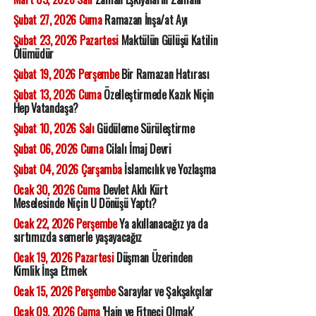
Şubat 27, 2026 Cuma
Ramazan İnşa/at Ayı
Şubat 23, 2026 Pazartesi
Maktülün Gülüşü Katilin
Ölümüdür
Şubat 19, 2026 Perşembe
Bir Ramazan Hatırası
Şubat 13, 2026 Cuma
Özelleştirmede Kazık Niçin
Hep Vatandaşa?
Şubat 10, 2026 Salı
Güdüleme Sürüleştirme
Şubat 06, 2026 Cuma
Cilalı İmaj Devri
Şubat 04, 2026 Çarşamba
İslamcılık ve Yozlaşma
Ocak 30, 2026 Cuma
Devlet Aklı Kürt
Meselesinde Niçin U Dönüşü Yaptı?
Ocak 22, 2026 Perşembe
Ya akıllanacağız ya da
sırtımızda semerle yaşayacağız
Ocak 19, 2026 Pazartesi
Düşman Üzerinden
Kimlik İnşa Etmek
Ocak 15, 2026 Perşembe
Saraylar ve Şakşakçılar
Ocak 09, 2026 Cuma
'Hain ve Fitneci Olmak'