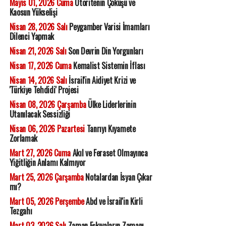
Mayıs 01, 2026 Cuma
Otoritenin Çöküşü ve
Kaosun Yükselişi
Nisan 28, 2026 Salı
Peygamber Varisi İmamları
Dilenci Yapmak
Nisan 21, 2026 Salı
Son Devrin Din Yorgunları
Nisan 17, 2026 Cuma
Kemalist Sistemin İflası
Nisan 14, 2026 Salı
İsrail'in Aidiyet Krizi ve
'Türkiye Tehdidi' Projesi
Nisan 08, 2026 Çarşamba
Ülke Liderlerinin
Utanılacak Sessizliği
Nisan 06, 2026 Pazartesi
Tanrıyı Kıyamete
Zorlamak
Mart 27, 2026 Cuma
Akıl ve Feraset Olmayınca
Yiğitliğin Anlamı Kalmıyor
Mart 25, 2026 Çarşamba
Notalardan İsyan Çıkar
mı?
Mart 05, 2026 Perşembe
Abd ve İsrail'in Kirli
Tezgahı
Mart 03, 2026 Salı
Zaman Eşkıyaların Zamanı