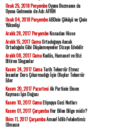
Ocak 25, 2018 Perşembe
Oyunu Bozmanın da
Oyuna Gelmenin de Adı: AFRİN
Ocak 04, 2018 Perşembe
ABDnin Çöküşü ve Çinin
Yükselişi
Aralık 28, 2017 Perşembe
Kıssadan Hisse
Aralık 15, 2017 Cuma
Ortadoğuyu Ancak
Ortadoğulu Gibi Düşünmeyenler Dizayn Edebilir
Aralık 08, 2017 Cuma
Kudüs, Hamaset ve Bizi
Bitiren Sloganlar
Kasım 24, 2017 Cuma
Tarih Tekerrür Etmez
İnsanlar Ders Çıkarmadığı İçin Olaylar Tekerrür
Eder
Kasım 20, 2017 Pazartesi
Ak Partinin Eksen
Kayması İşin Doğası
Kasım 10, 2017 Cuma
Etiyopya Gezi Notları
Kasım 01, 2017 Çarşamba
Her Bilen Bilge midir?
Ekim 11, 2017 Çarşamba
Aman! İdlib Felaketimiz
Olmasın