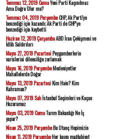
Temmuz 12, 2019 Cuma
Yeni Parti Kaçınılmaz
Ama Doğru Olur mu?
Temmuz 04, 2019 Perşembe
CHP, Ak Parti'ye
benzediği için kazandı; Ak Parti de CHP'ye
benzediği için kaybetti
Haziran 12, 2019 Çarşamba
ABD İran Çekişmesi ve
İdlib Saldırıları
Mayıs 27, 2019 Pazartesi
Peygamberlerin
varislerini dilenciliğe zorlamak
Mayıs 16, 2019 Perşembe
Medeniyetler
Mahallelerde Doğar
Mayıs 13, 2019 Pazartesi
Kim Hain? Kim
Kahraman?
Mayıs 07, 2019 Salı
İstanbul Seçimleri ve Kaçan
Huzurumuz
Mayıs 03, 2019 Cuma
Tarım Bakanlığı Ne İş
yapar?
Nisan 25, 2019 Perşembe
Bu Utanç Hepimizin
Nisan 11, 2019 Perşembe
Her kayıp mağlubiyet