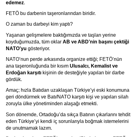
edemez
.
FETÖ bu darbenin taşeronlarından biridir.
O zaman bu darbeyi kim yaptı?
Yaşanan gelişmelere baktığımızda ve taşları yerine 
koyduğumuzda, tüm oklar 
AB ve ABD’nin başını çektiği 
NATO’yu 
gösteriyor. 
NATO’nun perde arkasında organize ettiği; FETÖ’nün 
ana taşeronluğunda bir kısım 
Ulusalcı, Kemalist ve 
Erdoğan karşıtı 
kişinin de desteğiyle yapılan bir darbe 
gördük.
Amaç; hızla Batıdan uzaklaşan Türkiye’yi eski konumuna 
geri döndürmek ve Batı/NATO karşıtı kişi ve yapıları silah 
zoruyla ülke yönetiminden alaşağı etmekti. 
Son dönemde, Ortadoğu’da sıkça Batının çıkarlarını tehdit 
eden Türkiye’yi kendi iç sorunlarıyla boğmak istemelerini 
de unutmamak lazım.