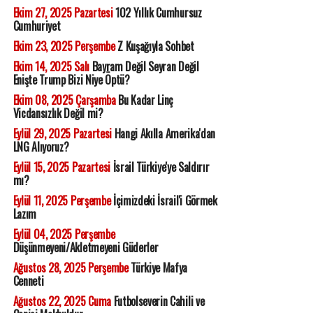
Ekim 27, 2025 Pazartesi
102 Yıllık Cumhursuz
Cumhuriyet
Ekim 23, 2025 Perşembe
Z Kuşağıyla Sohbet
Ekim 14, 2025 Salı
Bayram Değil Seyran Değil
Enişte Trump Bizi Niye Öptü?
Ekim 08, 2025 Çarşamba
Bu Kadar Linç
Vicdansızlık Değil mi?
Eylül 29, 2025 Pazartesi
Hangi Akılla Amerika'dan
LNG Alıyoruz?
Eylül 15, 2025 Pazartesi
İsrail Türkiye'ye Saldırır
mı?
Eylül 11, 2025 Perşembe
İçimizdeki İsrail'i Görmek
Lazım
Eylül 04, 2025 Perşembe
Düşünmeyeni/Akletmeyeni Güderler
Ağustos 28, 2025 Perşembe
Türkiye Mafya
Cenneti
Ağustos 22, 2025 Cuma
Futbolseverin Cahili ve