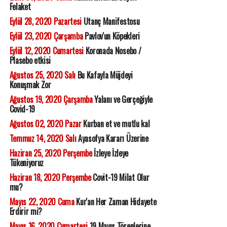
Felaket
Eylül 28, 2020 Pazartesi
Utanç Manifestosu
Eylül 23, 2020 Çarşamba
Pavlov'un Köpekleri
Eylül 12, 2020 Cumartesi
Koronada Nosebo /
Plasebo etkisi
Ağustos 25, 2020 Salı
Bu Kafayla Müjdeyi
Konuşmak Zor
Ağustos 19, 2020 Çarşamba
Yalanı ve Gerçeğiyle
Covid-19
Ağustos 02, 2020 Pazar
Kurban et ve mutlu kal
Temmuz 14, 2020 Salı
Ayasofya Kararı Üzerine
Haziran 25, 2020 Perşembe
İzleye İzleye
Tükeniyoruz
Haziran 18, 2020 Perşembe
Covit-19 Milat Olur
mu?
Mayıs 22, 2020 Cuma
Kur'an Her Zaman Hidayete
Erdirir mi?
Mayıs 16, 2020 Cumartesi
19 Mayıs Törenlerine