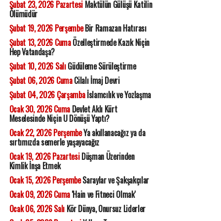
Şubat 23, 2026 Pazartesi
Maktülün Gülüşü Katilin
Ölümüdür
Şubat 19, 2026 Perşembe
Bir Ramazan Hatırası
Şubat 13, 2026 Cuma
Özelleştirmede Kazık Niçin
Hep Vatandaşa?
Şubat 10, 2026 Salı
Güdüleme Sürüleştirme
Şubat 06, 2026 Cuma
Cilalı İmaj Devri
Şubat 04, 2026 Çarşamba
İslamcılık ve Yozlaşma
Ocak 30, 2026 Cuma
Devlet Aklı Kürt
Meselesinde Niçin U Dönüşü Yaptı?
Ocak 22, 2026 Perşembe
Ya akıllanacağız ya da
sırtımızda semerle yaşayacağız
Ocak 19, 2026 Pazartesi
Düşman Üzerinden
Kimlik İnşa Etmek
Ocak 15, 2026 Perşembe
Saraylar ve Şakşakçılar
Ocak 09, 2026 Cuma
'Hain ve Fitneci Olmak'
Ocak 06, 2026 Salı
Kör Dünya, Onursuz Liderler