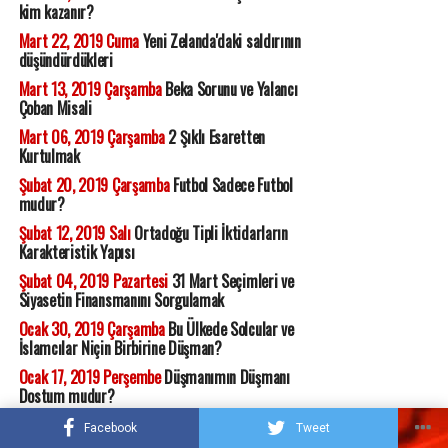
kim kazanır?
Mart 22, 2019 Cuma
Yeni Zelanda'daki saldırının
düşündürdükleri
Mart 13, 2019 Çarşamba
Beka Sorunu ve Yalancı
Çoban Misali
Mart 06, 2019 Çarşamba
2 Şıklı Esaretten
Kurtulmak
Şubat 20, 2019 Çarşamba
Futbol Sadece Futbol
mudur?
Şubat 12, 2019 Salı
Ortadoğu Tipli İktidarların
Karakteristik Yapısı
Şubat 04, 2019 Pazartesi
31 Mart Seçimleri ve
Siyasetin Finansmanını Sorgulamak
Ocak 30, 2019 Çarşamba
Bu Ülkede Solcular ve
İslamcılar Niçin Birbirine Düşman?
Ocak 17, 2019 Perşembe
Düşmanımın Düşmanı
Dostum mudur?
Aralık 28, 2018 Cuma
Pavlov'un Köpekleri
Facebook
Tweet