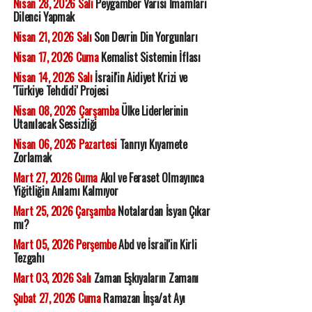
Nisan 28, 2026 Salı
Peygamber Varisi İmamları
Dilenci Yapmak
Nisan 21, 2026 Salı
Son Devrin Din Yorgunları
Nisan 17, 2026 Cuma
Kemalist Sistemin İflası
Nisan 14, 2026 Salı
İsrail'in Aidiyet Krizi ve
'Türkiye Tehdidi' Projesi
Nisan 08, 2026 Çarşamba
Ülke Liderlerinin
Utanılacak Sessizliği
Nisan 06, 2026 Pazartesi
Tanrıyı Kıyamete
Zorlamak
Mart 27, 2026 Cuma
Akıl ve Feraset Olmayınca
Yiğitliğin Anlamı Kalmıyor
Mart 25, 2026 Çarşamba
Notalardan İsyan Çıkar
mı?
Mart 05, 2026 Perşembe
Abd ve İsrail'in Kirli
Tezgahı
Mart 03, 2026 Salı
Zaman Eşkıyaların Zamanı
Şubat 27, 2026 Cuma
Ramazan İnşa/at Ayı