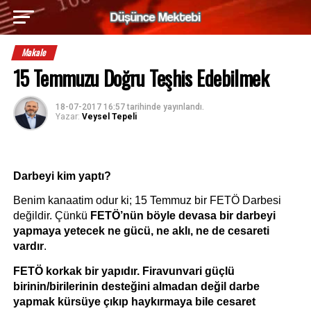
Makale
15 Temmuzu Doğru Teşhis Edebilmek
18-07-2017 16:57
tarihinde yayınlandı.
Yazar:
Veysel Tepeli
Darbeyi kim yaptı?
Benim kanaatim odur ki; 15 Temmuz bir FETÖ Darbesi 
değildir. Çünkü 
FETÖ’nün böyle devasa bir darbeyi 
yapmaya yetecek ne gücü, ne aklı, ne de cesareti 
vardır
. 
FETÖ korkak bir yapıdır. Firavunvari güçlü 
birinin/birilerinin desteğini almadan değil darbe 
yapmak kürsüye çıkıp haykırmaya bile cesaret 