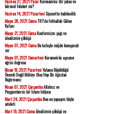
Haziran 27, 2021 Pazar
Koronavirüs: Bir yalan ve
küresel felaket mi?
Haziran 14, 2021 Pazartesi
Siyasette kabilecilik
Mayıs 28, 2021 Cuma
TRT'de Fethullah Gülen
Kafası
Mayıs 21, 2021 Cuma
Konformizm çağı ve
idealizmin çöküşü
Mayıs 07, 2021 Cuma
Bu kafayla müjde konuşmak
zor
Mayıs 01, 2021 Cumartesi
Koronavirüs aşısının
eğrisi doğrusu
Nisan 19, 2021 Pazartesi
Yalanın Büyüklüğü
Önemli Değil Mühim Olan Hep Bir Ağızdan
Bağırmanız
Nisan 07, 2021 Çarşamba
Allahsız ve
Peygambersiz bir İslam hülyası
Mart 24, 2021 Çarşamba
Ben ne yapayım böyle
adaleti
Mart 19, 2021 Cuma
İdealizmin çöküşü ve