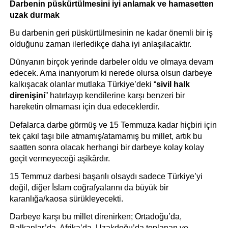
Darbenin püskürtülmesini iyi anlamak ve hamasetten 
uzak durmak
Bu darbenin geri püskürtülmesinin ne kadar önemli bir iş 
olduğunu zaman ilerledikçe daha iyi anlaşılacaktır.
Dünyanın birçok yerinde darbeler oldu ve olmaya devam 
edecek. Ama inanıyorum ki nerede olursa olsun darbeye 
kalkışacak olanlar mutlaka Türkiye’deki “
sivil halk 
direnişini
” hatırlayıp kendilerine karşı benzeri bir 
hareketin olmaması için dua edeceklerdir.
Defalarca darbe görmüş ve 15 Temmuza kadar hiçbiri için 
tek çakıl taşı bile atmamış/atamamış bu millet, artık bu 
saatten sonra olacak herhangi bir darbeye kolay kolay 
geçit vermeyeceği aşikârdır.
15 Temmuz darbesi başarılı olsaydı sadece Türkiye’yi 
değil, diğer İslam coğrafyalarını da büyük bir 
karanlığa/kaosa sürükleyecekti. 
Darbeye karşı bu millet direnirken; Ortadoğu’da, 
Balkanlar’da, Afrika’da, Uzakdoğu’da toplanan ve 