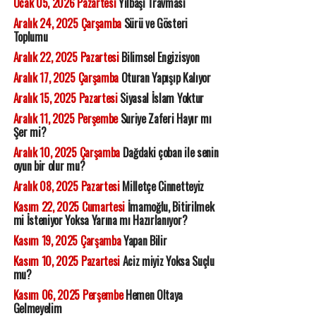
Ocak 05, 2026 Pazartesi
Yılbaşı Travması
Aralık 24, 2025 Çarşamba
Sürü ve Gösteri
Toplumu
Aralık 22, 2025 Pazartesi
Bilimsel Engizisyon
Aralık 17, 2025 Çarşamba
Oturan Yapışıp Kalıyor
Aralık 15, 2025 Pazartesi
Siyasal İslam Yoktur
Aralık 11, 2025 Perşembe
Suriye Zaferi Hayır mı
Şer mi?
Aralık 10, 2025 Çarşamba
Dağdaki çoban ile senin
oyun bir olur mu?
Aralık 08, 2025 Pazartesi
Milletçe Cinnetteyiz
Kasım 22, 2025 Cumartesi
İmamoğlu, Bitirilmek
mi İsteniyor Yoksa Yarına mı Hazırlanıyor?
Kasım 19, 2025 Çarşamba
Yapan Bilir
Kasım 10, 2025 Pazartesi
Aciz miyiz Yoksa Suçlu
mu?
Kasım 06, 2025 Perşembe
Hemen Oltaya
Gelmeyelim