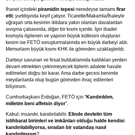
İhanet içindeki 
piramidin tepesi
 neredeyse tamamı 
firar 
etti
; yurtdışında keyif çatıyor. Ticaretle/Makamla/İhaleyle 
uğraşan orta kesimin iktidara yakın olanları davalardan 
sıvışma çabasında, diğer bir kısmı içerde. İşin ibadet 
kısmıyla ilgilenen ve yapının büyük kütlesini oluşturan 
kesim ise FETÖ soruşturmalarında en büyük darbeyi aldı. 
Memurların büyük kısmı KHK ile görevden uzaklaştırıldı.  
Darbeyi savunan ve fırsat bulduklarında kaldıkları yerden 
devam etmekten çekinmeyecek tiplerin adalete havale 
edilmeleri doğru bir karar. Ama darbe gecesi benimle 
meydanlarda olup bugün görevden ihraç edilenleri 
biliyorum.
Cumhurbaşkanı Erdoğan, FETÖ için “
Kandırıldım, 
milletim beni affetsin diyor
”. 
Kabul; insandır, kandırılabilir. 
Elinde devletin tüm 
istihbarat birimleri ve imkânları olduğu halde kendisi 
kandırılabiliyorsa, sıradan bir vatandaş nasıl 
kandırılmasın
?  