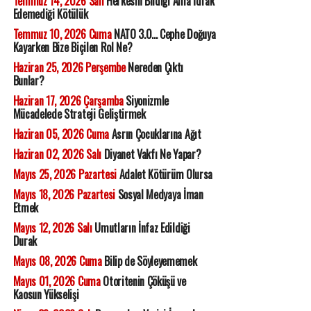
Temmuz 14, 2026 Salı
Herkesin Bildiği Ama İdrak
Edemediği Kötülük
Temmuz 10, 2026 Cuma
NATO 3.0... Cephe Doğuya
Kayarken Bize Biçilen Rol Ne?
Haziran 25, 2026 Perşembe
Nereden Çıktı
Bunlar?
Haziran 17, 2026 Çarşamba
Siyonizmle
Mücadelede Strateji Geliştirmek
Haziran 05, 2026 Cuma
Asrın Çocuklarına Ağıt
Haziran 02, 2026 Salı
Diyanet Vakfı Ne Yapar?
Mayıs 25, 2026 Pazartesi
Adalet Kötürüm Olursa
Mayıs 18, 2026 Pazartesi
Sosyal Medyaya İman
Etmek
Mayıs 12, 2026 Salı
Umutların İnfaz Edildiği
Durak
Mayıs 08, 2026 Cuma
Bilip de Söyleyememek
Mayıs 01, 2026 Cuma
Otoritenin Çöküşü ve
Kaosun Yükselişi