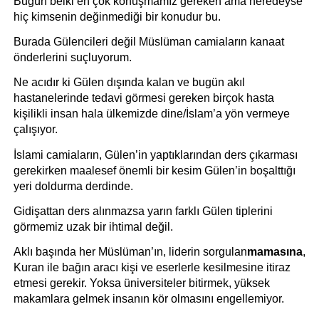
Bugün belki en çok konuşmamız gereken ama neredeyse 
hiç kimsenin değinmediği bir konudur bu. 
Burada Gülencileri değil Müslüman camiaların kanaat 
önderlerini suçluyorum.
Ne acıdır ki Gülen dışında kalan ve bugün akıl 
hastanelerinde tedavi görmesi gereken birçok hasta 
kişilikli insan hala ülkemizde dine/İslam’a yön vermeye 
çalışıyor.
İslami camiaların, Gülen’in yaptıklarından ders çıkarması 
gerekirken maalesef önemli bir kesim Gülen’in boşalttığı 
yeri doldurma derdinde.
Gidişattan ders alınmazsa yarın farklı Gülen tiplerini 
görmemiz uzak bir ihtimal değil.
Aklı başında her Müslüman’ın, liderin sorgulan
mamasına
, 
Kuran ile bağın aracı kişi ve eserlerle kesilmesine itiraz 
etmesi gerekir. Yoksa üniversiteler bitirmek, yüksek 
makamlara gelmek insanın kör olmasını engellemiyor.