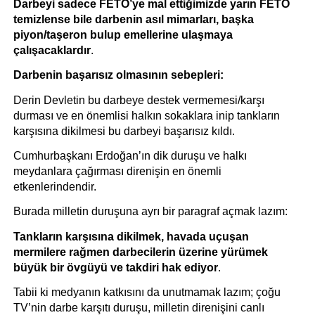
Darbeyi sadece FETÖ’ye mal ettiğimizde yarın FETÖ 
temizlense bile darbenin asıl mimarları, başka 
piyon/taşeron bulup emellerine ulaşmaya 
çalışacaklardır
.
Darbenin başarısız olmasının sebepleri:
Derin Devletin bu darbeye destek vermemesi/karşı 
durması ve en önemlisi halkın sokaklara inip tankların 
karşısına dikilmesi bu darbeyi başarısız kıldı. 
Cumhurbaşkanı Erdoğan’ın dik duruşu ve halkı 
meydanlara çağırması direnişin en önemli 
etkenlerindendir.
Burada milletin duruşuna ayrı bir paragraf açmak lazım:
Tankların karşısına dikilmek, havada uçuşan 
mermilere rağmen darbecilerin üzerine yürümek 
büyük bir övgüyü ve takdiri hak ediyor
.
Tabii ki medyanın katkısını da unutmamak lazım; çoğu 
TV’nin darbe karşıtı duruşu, milletin direnişini canlı 