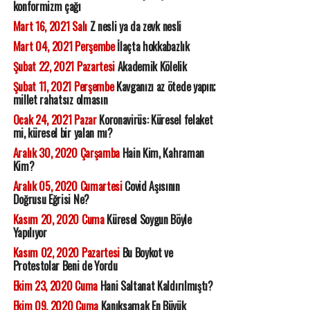
konformizm çağı
Mart 16, 2021 Salı
Z nesli ya da zevk nesli
Mart 04, 2021 Perşembe
İlaçta hokkabazlık
Şubat 22, 2021 Pazartesi
Akademik Kölelik
Şubat 11, 2021 Perşembe
Kavganızı az ötede yapın;
millet rahatsız olmasın
Ocak 24, 2021 Pazar
Koronavirüs: Küresel felaket
mi, küresel bir yalan mı?
Aralık 30, 2020 Çarşamba
Hain Kim, Kahraman
Kim?
Aralık 05, 2020 Cumartesi
Covid Aşısının
Doğrusu Eğrisi Ne?
Kasım 20, 2020 Cuma
Küresel Soygun Böyle
Yapılıyor
Kasım 02, 2020 Pazartesi
Bu Boykot ve
Protestolar Beni de Yordu
Ekim 23, 2020 Cuma
Hani Saltanat Kaldırılmıştı?
Ekim 09, 2020 Cuma
Kanıksamak En Büyük