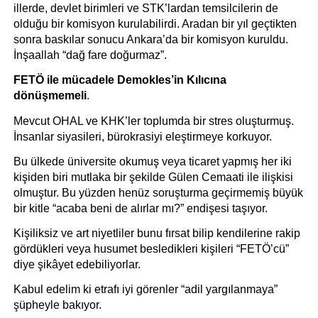
illerde, devlet birimleri ve STK’lardan temsilcilerin de 
olduğu bir komisyon kurulabilirdi. Aradan bir yıl geçtikten 
sonra baskılar sonucu Ankara’da bir komisyon kuruldu. 
İnşaallah “dağ fare doğurmaz”.
FETÖ ile mücadele Demokles’in Kılıcına 
dönüşmemeli
.
Mevcut OHAL ve KHK’ler toplumda bir stres oluşturmuş. 
İnsanlar siyasileri, bürokrasiyi eleştirmeye korkuyor. 
Bu ülkede üniversite okumuş veya ticaret yapmış her iki 
kişiden biri mutlaka bir şekilde Gülen Cemaati ile ilişkisi 
olmuştur. Bu yüzden henüz soruşturma geçirmemiş büyük 
bir kitle “acaba beni de alırlar mı?” endişesi taşıyor.
Kişiliksiz ve art niyetliler bunu fırsat bilip kendilerine rakip 
gördükleri veya husumet besledikleri kişileri “FETÖ’cü” 
diye şikâyet edebiliyorlar. 
Kabul edelim ki etrafı iyi görenler “adil yargılanmaya” 
şüpheyle bakıyor.