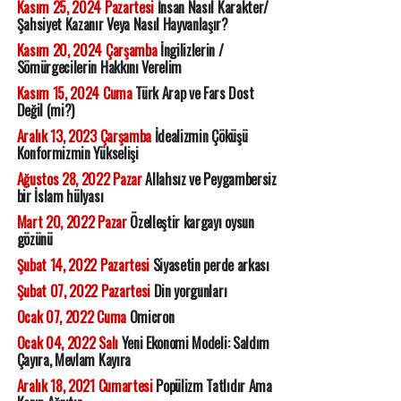
Kasım 25, 2024 Pazartesi
İnsan Nasıl Karakter/
Şahsiyet Kazanır Veya Nasıl Hayvanlaşır?
Kasım 20, 2024 Çarşamba
İngilizlerin /
Sömürgecilerin Hakkını Verelim
Kasım 15, 2024 Cuma
Türk Arap ve Fars Dost
Değil (mi?)
Aralık 13, 2023 Çarşamba
İdealizmin Çöküşü
Konformizmin Yükselişi
Ağustos 28, 2022 Pazar
Allahsız ve Peygambersiz
bir İslam hülyası
Mart 20, 2022 Pazar
Özelleştir kargayı oysun
gözünü
Şubat 14, 2022 Pazartesi
Siyasetin perde arkası
Şubat 07, 2022 Pazartesi
Din yorgunları
Ocak 07, 2022 Cuma
Omicron
Ocak 04, 2022 Salı
Yeni Ekonomi Modeli: Saldım
Çayıra, Mevlam Kayıra
Aralık 18, 2021 Cumartesi
Popülizm Tatlıdır Ama