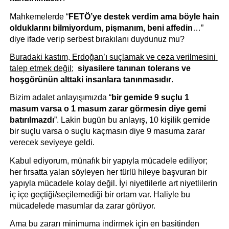
Mahkemelerde “
FETÖ’ye destek verdim ama böyle hain 
olduklarını bilmiyordum, pişmanım, beni affedin
…” 
diye ifade verip serbest bırakılanı duydunuz mu?
Buradaki kastım, Erdoğan’ı suçlamak ve ceza verilmesini 
talep etmek değil
;  
siyasilere tanınan tolerans ve 
hoşgörünün alttaki insanlara tanınmasıdır
. 
Bizim adalet anlayışımızda “
bir gemide 9 suçlu 1 
masum varsa o 1 masum zarar görmesin diye gemi 
batırılmazdı
”. Lakin bugün bu anlayış, 10 kişilik gemide 
bir suçlu varsa o suçlu kaçmasın diye 9 masuma zarar 
verecek seviyeye geldi.
Kabul ediyorum, münafık bir yapıyla mücadele ediliyor; 
her fırsatta yalan söyleyen her türlü hileye başvuran bir 
yapıyla mücadele kolay değil. İyi niyetlilerle art niyetlilerin 
iç içe geçtiği/seçilemediği bir ortam var. Haliyle bu 
mücadelede masumlar da zarar görüyor. 
Ama bu zararı minimuma indirmek için en basitinden 