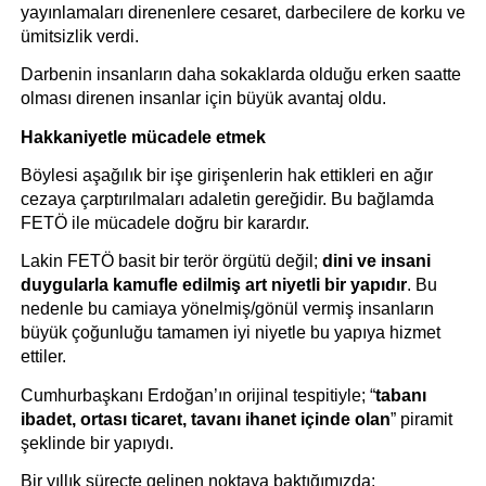
yayınlamaları direnenlere cesaret, darbecilere de korku ve 
ümitsizlik verdi.
Darbenin insanların daha sokaklarda olduğu erken saatte 
olması direnen insanlar için büyük avantaj oldu.
Hakkaniyetle mücadele etmek
Böylesi aşağılık bir işe girişenlerin hak ettikleri en ağır 
cezaya çarptırılmaları adaletin gereğidir. Bu bağlamda 
FETÖ ile mücadele doğru bir karardır.
Lakin FETÖ basit bir terör örgütü değil; 
dini ve insani 
duygularla kamufle edilmiş art niyetli bir yapıdır
. Bu 
nedenle bu camiaya yönelmiş/gönül vermiş insanların 
büyük çoğunluğu tamamen iyi niyetle bu yapıya hizmet 
ettiler.
Cumhurbaşkanı Erdoğan’ın orijinal tespitiyle; “
tabanı 
ibadet, ortası ticaret, tavanı ihanet içinde olan
” piramit 
şeklinde bir yapıydı.
Bir yıllık süreçte gelinen noktaya baktığımızda: