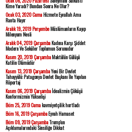
Ocak 06, 2020 Pazartesi
Süleymani Suikastı
Kime Yaradı? Bundan Sonra Ne Olur?
Ocak 03, 2020 Cuma
Hizmete Eyvallah Ama
Ranta Hayır
Aralık 19, 2019 Perşembe
Müslümanların Kayıp
Milenyum Nesli
Aralık 04, 2019 Çarşamba
Kadına Karşı Şiddet
Modern Ve Seküler Toplumun Sorunudur
Kasım 20, 2019 Çarşamba
Maktülün Gülüşü
Katilin Ölümüdür
Kasım 13, 2019 Çarşamba
Yeni Bir Devlet
Tahayyülü: Patagonya Devlet Başkanı İle Yapılan
Röportaj
Kasım 06, 2019 Çarşamba
İdealizmin Çöküşü
Konformizmin Yükselişi
Ekim 25, 2019 Cuma
kavmiyetçilik hortladı
Ekim 16, 2019 Çarşamba
Eyvah Hamaset
Ekim 09, 2019 Çarşamba
Trump'un
Açıklamalarındaki Sinsiliğe Dikkat