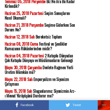
Temmuz 05, 2018 Perşembe
Biz Ne Ara Bu Kadar
Kirlendik?
Haziran 25, 2018 Pazartesi
Seçim Sonuçlarını
Nasıl Okumalı?
Haziran 21, 2018 Perşembe
Seçime Giderken Son
Durum Ne?
Haziran 12, 2018 Salı
Bereketsiz Toplum
Haziran 08, 2018 Cuma
Festival ve Şenlikler
Ramazanın Rükünlerinden midir?
Haziran 04, 2018 Pazartesi
2 Kutuplu Dünyadan
Çok Kutuplu Dünyaya ve Müslümanların Geleceği
Mayıs 30, 2018 Çarşamba
Devlete Rağmen Yerli
Üretim Mümkün mü?
Mayıs 22, 2018 Salı
Emperyalizm ve Siyonizm
Çatışması
Mayıs 15, 2018 Salı
Sloganlarımız Siyonizmin Arz-
ı Mevud Yürüyüşünü Durdurur mu?
Mayıs 11, 2018 Cuma
Demokrasi Denen Çadır
Facebook
Tweet
Tiyatrosu