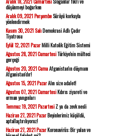
Aralık 18, 2021 Cumartesi
Sloganlar fikri ve
düşünmeyi boğarken
Aralık 09, 2021 Perşembe
Sürüyü korkuyla
yönlendirmek
Kasım 30, 2021 Salı
Demokrasi Adlı Çadır
Tiyatrosu
Eylül 12, 2021 Pazar
Milli Katolik Eğitim Sistemi
Ağustos 28, 2021 Cumartesi
Türkiye'nin mülteci
gerçeği
Ağustos 20, 2021 Cuma
Afganistan'ın düşmanı
Afganistan'dır!
Ağustos 15, 2021 Pazar
Alın size adalet!
Ağustos 07, 2021 Cumartesi
Kıbrıs ziyareti ve
orman yangınları
Temmuz 19, 2021 Pazartesi
Z ya da zevk nesli
Haziran 27, 2021 Pazar
Beyinlerimiz küçüldü,
aptallaştırılıyoruz!
Haziran 27, 2021 Pazar
Koronavirüs: Bir yalan ve
küresel felaket mi?