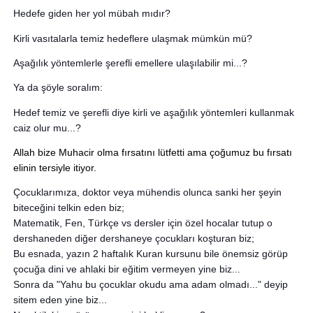
Hedefe giden her yol mübah mıdır?
Kirli vasıtalarla temiz hedeflere ulaşmak mümkün mü?
Aşağılık yöntemlerle şerefli emellere ulaşılabilir mi...?
Ya da şöyle soralım:
Hedef temiz ve şerefli diye kirli ve aşağılık yöntemleri kullanmak 
caiz olur mu...?
Allah bize Muhacir olma fırsatını lütfetti ama çoğumuz bu fırsatı 
elinin tersiyle itiyor.
Çocuklarımıza, doktor veya mühendis olunca sanki her şeyin 
biteceğini telkin eden biz;
Matematik, Fen, Türkçe vs dersler için özel hocalar tutup o 
dershaneden diğer dershaneye çocukları koşturan biz;
Bu esnada, yazın 2 haftalık Kuran kursunu bile önemsiz görüp 
çocuğa dini ve ahlaki bir eğitim vermeyen yine biz...
Sonra da "Yahu bu çocuklar okudu ama adam olmadı..." deyip 
sitem eden yine biz...