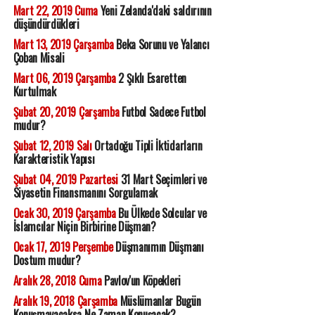
Mart 22, 2019 Cuma
Yeni Zelanda'daki saldırının
düşündürdükleri
Mart 13, 2019 Çarşamba
Beka Sorunu ve Yalancı
Çoban Misali
Mart 06, 2019 Çarşamba
2 Şıklı Esaretten
Kurtulmak
Şubat 20, 2019 Çarşamba
Futbol Sadece Futbol
mudur?
Şubat 12, 2019 Salı
Ortadoğu Tipli İktidarların
Karakteristik Yapısı
Şubat 04, 2019 Pazartesi
31 Mart Seçimleri ve
Siyasetin Finansmanını Sorgulamak
Ocak 30, 2019 Çarşamba
Bu Ülkede Solcular ve
İslamcılar Niçin Birbirine Düşman?
Ocak 17, 2019 Perşembe
Düşmanımın Düşmanı
Dostum mudur?
Aralık 28, 2018 Cuma
Pavlov'un Köpekleri
Aralık 19, 2018 Çarşamba
Müslümanlar Bugün
Konuşmayacaksa Ne Zaman Konuşacak?