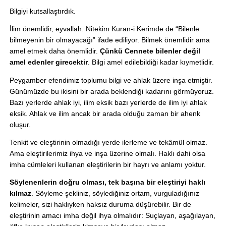
Bilgiyi kutsallaştırdık. 
İlim önemlidir, eyvallah. Nitekim Kuran-i Kerimde de “Bilenle 
bilmeyenin bir olmayacağı” ifade ediliyor. Bilmek önemlidir ama 
amel etmek daha önemlidir. 
Çünkü Cennete bilenler değil 
amel edenler girecektir
. Bilgi amel edilebildiği kadar kıymetlidir.
Peygamber efendimiz toplumu bilgi ve ahlak üzere inşa etmiştir. 
Günümüzde bu ikisini bir arada beklendiği kadarını görmüyoruz. 
Bazı yerlerde ahlak iyi, ilim eksik bazı yerlerde de ilim iyi ahlak 
eksik. Ahlak ve ilim ancak bir arada olduğu zaman bir ahenk 
oluşur.
Tenkit ve eleştirinin olmadığı yerde ilerleme ve tekâmül olmaz. 
Ama eleştirilerimiz ihya ve inşa üzerine olmalı. Haklı dahi olsa 
imha cümleleri kullanan eleştirilerin bir hayrı ve anlamı yoktur. 
Söylenenlerin doğru olması, tek başına bir eleştiriyi haklı 
kılmaz
. Söyleme şekliniz, söylediğiniz ortam, vurguladığınız 
kelimeler, sizi haklıyken haksız duruma düşürebilir. Bir de 
eleştirinin amacı imha değil ihya olmalıdır: Suçlayan, aşağılayan, 