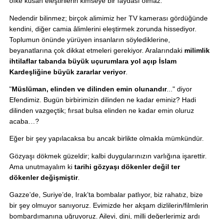
öfke kusan eleştirilerin kimseye bir faydası olmaz.
Nedendir bilinmez; birçok alimimiz her TV kamerası gördüğünde 
kendini, diğer camia âlimlerini eleştirmek zorunda hissediyor. 
Toplumun önünde yürüyen insanların söylediklerine, 
beyanatlarına çok dikkat etmeleri gerekiyor. Aralarındaki 
milimlik 
ihtilaflar tabanda büyük uçurumlara yol açıp İslam 
Kardeşliğine büyük zararlar veriyor
.
"
Müslüman, elinden ve dilinden emin olunandır
..." diyor 
Efendimiz. Bugün birbirimizin dilinden ne kadar eminiz? Hadi 
dilinden vazgeçtik; fırsat bulsa elinden ne kadar emin oluruz 
acaba…?
Eğer bir şey yapılacaksa bu ancak birlikte olmakla mümkündür.
Gözyaşı dökmek güzeldir; kalbi duygularınızın varlığına işarettir. 
Ama unutmayalım ki 
tarihi gözyaşı dökenler değil ter 
dökenler değişmiştir
.
Gazze’de, Suriye’de, Irak’ta bombalar patlıyor, biz rahatız, bize 
bir şey olmuyor sanıyoruz. Evimizde her akşam dizlilerin/filmlerin 
bombardımanına uğruyoruz. Ailevi, dini, milli değerlerimiz ardı 