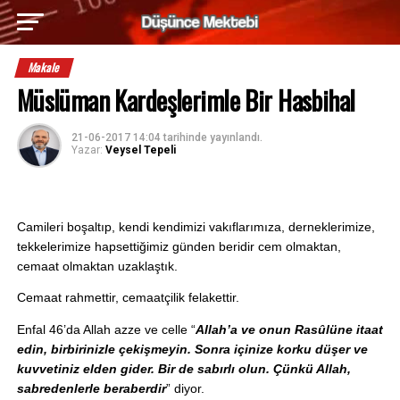
Makale
Müslüman Kardeşlerimle Bir Hasbihal
21-06-2017 14:04
tarihinde yayınlandı.
Yazar:
Veysel Tepeli
Camileri boşaltıp, kendi kendimizi vakıflarımıza, derneklerimize, 
tekkelerimize hapsettiğimiz günden beridir cem olmaktan, 
cemaat olmaktan uzaklaştık.
Cemaat rahmettir, cemaatçilik felakettir.
Enfal 46’da Allah azze ve celle “
Allah’a ve onun Rasûlüne itaat 
edin, birbirinizle çekişmeyin. Sonra içinize korku düşer ve 
kuvvetiniz elden gider. Bir de sabırlı olun. Çünkü Allah, 
sabredenlerle beraberdir
” diyor.