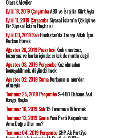
Olarak Aleviler
Eylül 18, 2019 Çarşamba
ABD ve İsrail'in Kürt Aşkı
Eylül 11, 2019 Çarşamba
Siyasal İslam'ın Çöküşü ve
Bir Siyasal İslam Eleştirisi
Eylül 03, 2019 Salı
Hindistan'da Tanrıyı Allah İçin
Kurban Etmek
Ağustos 26, 2019 Pazartesi
Kadın mutsuz,
huzursuz ve korku içinde; erkek de mutlu değil
Ağustos 08, 2019 Perşembe
Kaz olmadan
konuşabilmek, düşünebilmek
Ağustos 02, 2019 Cuma
Kurbanınızı murdar
etmeyin
Temmuz 25, 2019 Perşembe
S-400 Bahane Asıl
Kavga Başka
Temmuz 16, 2019 Salı
15 Temmuzu Bitirmek
Temmuz 12, 2019 Cuma
Yeni Parti Kaçınılmaz
Ama Doğru Olur mu?
Temmuz 04, 2019 Perşembe
CHP, Ak Parti'ye