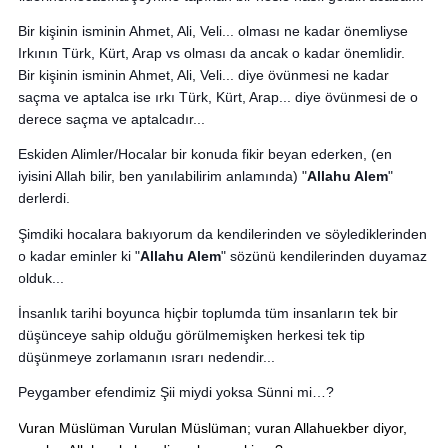
Bir kişinin isminin Ahmet, Ali, Veli... olması ne kadar önemliyse 
Irkının Türk, Kürt, Arap vs olması da ancak o kadar önemlidir.
Bir kişinin isminin Ahmet, Ali, Veli... diye övünmesi ne kadar 
saçma ve aptalca ise ırkı Türk, Kürt, Arap... diye övünmesi de o 
derece saçma ve aptalcadır...
Eskiden Alimler/Hocalar bir konuda fikir beyan ederken, (en 
iyisini Allah bilir, ben yanılabilirim anlamında) "
Allahu Alem
" 
derlerdi. 
Şimdiki hocalara bakıyorum da kendilerinden ve söylediklerinden 
o kadar eminler ki "
Allahu Alem
" sözünü kendilerinden duyamaz 
olduk...
İnsanlık tarihi boyunca hiçbir toplumda tüm insanların tek bir 
düşünceye sahip olduğu görülmemişken herkesi tek tip 
düşünmeye zorlamanın ısrarı nedendir...
Peygamber efendimiz Şii miydi yoksa Sünni mi…?
Vuran Müslüman Vurulan Müslüman; vuran Allahuekber diyor, 