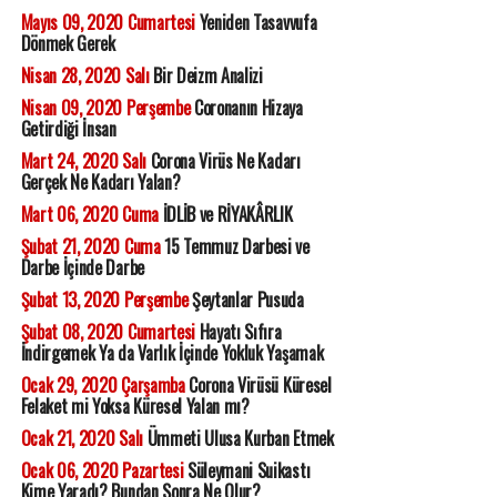
Mayıs 09, 2020 Cumartesi
Yeniden Tasavvufa
Dönmek Gerek
Nisan 28, 2020 Salı
Bir Deizm Analizi
Nisan 09, 2020 Perşembe
Coronanın Hizaya
Getirdiği İnsan
Mart 24, 2020 Salı
Corona Virüs Ne Kadarı
Gerçek Ne Kadarı Yalan?
Mart 06, 2020 Cuma
İDLİB ve RİYAKÂRLIK
Şubat 21, 2020 Cuma
15 Temmuz Darbesi ve
Darbe İçinde Darbe
Şubat 13, 2020 Perşembe
Şeytanlar Pusuda
Şubat 08, 2020 Cumartesi
Hayatı Sıfıra
İndirgemek Ya da Varlık İçinde Yokluk Yaşamak
Ocak 29, 2020 Çarşamba
Corona Virüsü Küresel
Felaket mi Yoksa Küresel Yalan mı?
Ocak 21, 2020 Salı
Ümmeti Ulusa Kurban Etmek
Ocak 06, 2020 Pazartesi
Süleymani Suikastı
Kime Yaradı? Bundan Sonra Ne Olur?