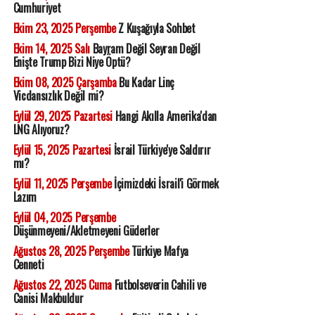
Cumhuriyet
Ekim 23, 2025 Perşembe
Z Kuşağıyla Sohbet
Ekim 14, 2025 Salı
Bayram Değil Seyran Değil
Enişte Trump Bizi Niye Öptü?
Ekim 08, 2025 Çarşamba
Bu Kadar Linç
Vicdansızlık Değil mi?
Eylül 29, 2025 Pazartesi
Hangi Akılla Amerika'dan
LNG Alıyoruz?
Eylül 15, 2025 Pazartesi
İsrail Türkiye'ye Saldırır
mı?
Eylül 11, 2025 Perşembe
İçimizdeki İsrail'i Görmek
Lazım
Eylül 04, 2025 Perşembe
Düşünmeyeni/Akletmeyeni Güderler
Ağustos 28, 2025 Perşembe
Türkiye Mafya
Cenneti
Ağustos 22, 2025 Cuma
Futbolseverin Cahili ve
Canisi Makbuldur