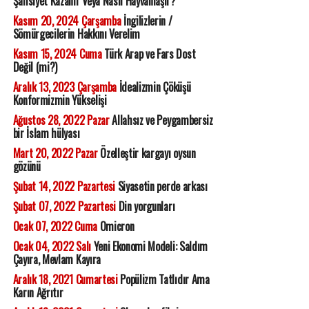
Şahsiyet Kazanır Veya Nasıl Hayvanlaşır?
Kasım 20, 2024 Çarşamba
İngilizlerin /
Sömürgecilerin Hakkını Verelim
Kasım 15, 2024 Cuma
Türk Arap ve Fars Dost
Değil (mi?)
Aralık 13, 2023 Çarşamba
İdealizmin Çöküşü
Konformizmin Yükselişi
Ağustos 28, 2022 Pazar
Allahsız ve Peygambersiz
bir İslam hülyası
Mart 20, 2022 Pazar
Özelleştir kargayı oysun
gözünü
Şubat 14, 2022 Pazartesi
Siyasetin perde arkası
Şubat 07, 2022 Pazartesi
Din yorgunları
Ocak 07, 2022 Cuma
Omicron
Ocak 04, 2022 Salı
Yeni Ekonomi Modeli: Saldım
Çayıra, Mevlam Kayıra
Aralık 18, 2021 Cumartesi
Popülizm Tatlıdır Ama
Karın Ağrıtır