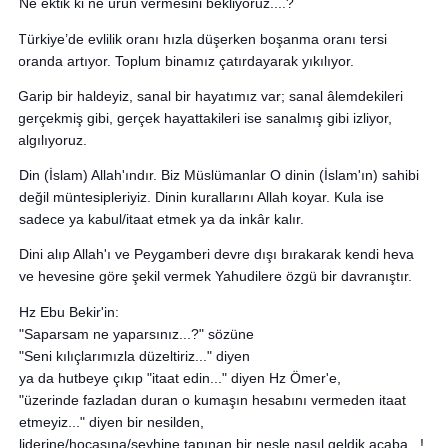
Ne ektik ki ne ürün vermesini bekliyoruz....?
Türkiye’de evlilik oranı hızla düşerken boşanma oranı tersi 
oranda artıyor. Toplum binamız çatırdayarak yıkılıyor.
Garip bir haldeyiz, sanal bir hayatımız var; sanal âlemdekileri 
gerçekmiş gibi, gerçek hayattakileri ise sanalmış gibi izliyor, 
algılıyoruz.
Din (İslam) Allah'ındır.
Biz Müslümanlar O dinin (İslam'ın) sahibi 
değil müntesipleriyiz.
Dinin kurallarını Allah koyar.
Kula ise 
sadece ya kabul/itaat etmek ya da inkâr kalır.
Dini alıp Allah'ı ve Peygamberi devre dışı bırakarak kendi heva 
ve hevesine göre şekil vermek Yahudilere özgü bir davranıştır.
Hz Ebu Bekir'in:
"Saparsam ne yaparsınız...?" sözüne 
"Seni kılıçlarımızla düzeltiriz..." diyen 
ya da hutbeye çıkıp "itaat edin..." diyen Hz Ömer'e, 
"üzerinde fazladan duran o kumaşın hesabını vermeden itaat 
etmeyiz..." diyen bir nesilden, 
liderine/hocasına/şeyhine tapınan bir nesle nasıl geldik acaba...!