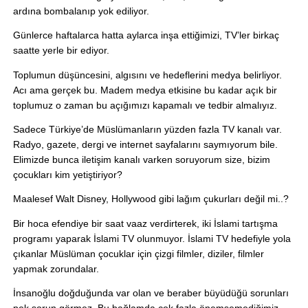
ardına bombalanıp yok ediliyor. 
Günlerce haftalarca hatta aylarca inşa ettiğimizi, TV’ler birkaç 
saatte yerle bir ediyor.
Toplumun düşüncesini, algısını ve hedeflerini medya belirliyor. 
Acı ama gerçek bu. Madem medya etkisine bu kadar açık bir 
toplumuz o zaman bu açığımızı kapamalı ve tedbir almalıyız.
Sadece Türkiye’de Müslümanların yüzden fazla TV kanalı var. 
Radyo, gazete, dergi ve internet sayfalarını saymıyorum bile. 
Elimizde bunca iletişim kanalı varken soruyorum size, bizim 
çocukları kim yetiştiriyor? 
Maalesef Walt Disney, Hollywood gibi lağım çukurları değil mi..? 
Bir hoca efendiye bir saat vaaz verdirterek, iki İslami tartışma 
programı yaparak İslami TV olunmuyor. İslami TV hedefiyle yola 
çıkanlar Müslüman çocuklar için çizgi filmler, diziler, filmler 
yapmak zorundalar.
İnsanoğlu doğduğunda var olan ve beraber büyüdüğü sorunları 
pek sorun görmez. Bu bağlamda çok fazla önemsemediğimiz 