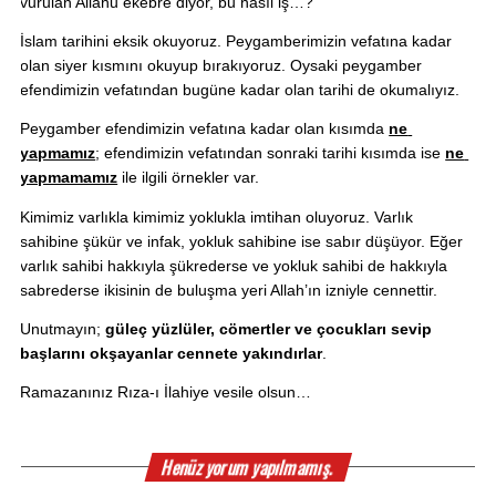
vurulan Allahu ekebre diyor, bu nasıl iş…?
İslam tarihini eksik okuyoruz. Peygamberimizin vefatına kadar 
olan siyer kısmını okuyup bırakıyoruz. Oysaki peygamber 
efendimizin vefatından bugüne kadar olan tarihi de okumalıyız. 
Peygamber efendimizin vefatına kadar olan kısımda 
ne 
yapmamız
; efendimizin vefatından sonraki tarihi kısımda ise 
ne 
yapmamamız
 ile ilgili örnekler var.
Kimimiz varlıkla kimimiz yoklukla imtihan oluyoruz. Varlık 
sahibine şükür ve infak, yokluk sahibine ise sabır düşüyor. Eğer 
varlık sahibi hakkıyla şükrederse ve yokluk sahibi de hakkıyla 
sabrederse ikisinin de buluşma yeri Allah’ın izniyle cennettir.
Unutmayın; 
güleç yüzlüler, cömertler ve çocukları sevip 
başlarını okşayanlar cennete yakındırlar
.
Ramazanınız Rıza-ı İlahiye vesile olsun…
Henüz yorum yapılmamış.