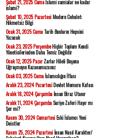
Şubat 21, 2025 Cuma
İslami camialar ne kadar
islami?
Şubat 10, 2025 Pazartesi
Modern Cehalet:
Hikmetsiz Bilgi
Ocak 31, 2025 Cuma
Tarih Bunların Hepsini
Yazacak
Ocak 23, 2025 Perşembe
Hiçbir Toplum Kendi
Yöneticilerinden Daha Temiz Değildir
Ocak 12, 2025 Pazar
Zarlar Hileli Boşuna
Uğraşmayın Kazanamazsınız
Ocak 03, 2025 Cuma
İslamcılığın İflası
Aralık 23, 2024 Pazartesi
Devlet Memuru Kafası
Aralık 18, 2024 Çarşamba
İnsan Biraz Utanır
Aralık 11, 2024 Çarşamba
Suriye Zaferi Hayır mı
Şer mi?
Kasım 30, 2024 Cumartesi
Eski İslamcı Yeni
Deistler
Kasım 25, 2024 Pazartesi
İnsan Nasıl Karakter/