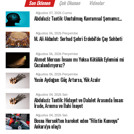
Son Eklenen
Çok Okunan
Videolar
Ağustos 07, 2026 Cuma
Abdulaziz Tantik: Unutulmuş Kavramsal Şemamız…
Ağustos 06, 2026 Perşembe
M. Ali Akbulut: Serhad Şehri Erdebil'de Çay Sohbeti
Ağustos 06, 2026 Perşembe
Ahmet Mercan: İnsanı mı Yoksa Kötülük Eylemini mi
Cezalandırıyoruz?
Ağustos 06, 2026 Perşembe
Yasin Aydoğan: Güç Artarsa, Yük Azalır
Ağustos 04, 2026 Salı
Abdulaziz Tantik: Hidayet ve Dalalet Arasında İnsan:
İrade, Arınma ve İlahi İnayet
Ağustos 04, 2026 Salı
Bosna Hersek'ten hareket eden "Filistin Konvoyu"
Ankara'ya ulaştı