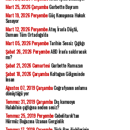
Mart 25, 2026 Çarşamba
Gurbette Bayram
Mart 19, 2026 Perşembe
Güç Konuşunca Hukuk
Susuyor
Mart 12, 2026 Perşembe
Ateş İran'a Düştü,
Dumanı Tüm Ortadoğu'da
Mart 05, 2026 Perşembe
Tarihin Sessiz Çığlığı
Şubat 26, 2026 Perşembe
ABD İran'a saldıracak
mı?
Şubat 21, 2026 Cumartesi
Gurbette Ramazan
Şubat 18, 2026 Çarşamba
Koltuğun Gölgesinde
İnsan
Ağustos 07, 2019 Çarşamba
Coğrafyanın anlama
dönüştüğü yer
Temmuz 31, 2019 Çarşamba
Dış kamuoyu
Halabi'nin çığlığına neden sesiz?
Temmuz 25, 2019 Perşembe
Cebelitarık'tan
Hürmüz Boğazına Uzanan Gerginlik
Temmuz 17, 2019 Çarşamba
Türk-Rus ilişkilerinin