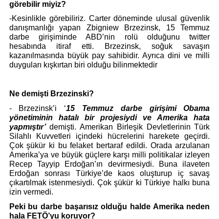
görebilir miyiz?
-Kesinlikle görebiliriz. Carter döneminde ulusal güvenlik 
danışmanlığı yapan Zbigniew Brzezinsk, 15 Temmuz 
darbe girişiminde ABD’nin rolü olduğunu twitter 
hesabında itiraf etti. Brzezinsk, soğuk savaşın 
kazanılmasında büyük pay sahibidir. Ayrıca dini ve milli 
duyguları kışkırtan biri olduğu bilinmektedir
Ne demişti Brzezinski?
- Brzezinsk’i ‘
15 Temmuz darbe girişimi Obama 
yönetiminin hatalı bir projesiydi ve Amerika hata 
yapmıştır’
 demişti. Amerikan Birleşik Devletlerinin Türk 
Silahlı Kuvvetleri içindeki hücrelerini harekete geçirdi. 
Çok şükür ki bu felaket bertaraf edildi. Orada arzulanan 
Amerika’ya ve büyük güçlere karşı milli politikalar izleyen 
Recep Tayyip Erdoğan’ın devirmesiydi. Buna ilaveten 
Erdoğan sonrası Türkiye’de kaos oluşturup iç savaş 
çıkartılmak istenmesiydi. Çok şükür ki Türkiye halkı buna 
izin vermedi.
Peki bu darbe başarısız olduğu halde Amerika neden 
hala FETÖ’yu koruyor?