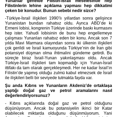
Yunanlar genelde Filistin-İsrail meselesinde hep 
Filistinlerin lehine açıklama yapması hep dikkatimi 
çeken bir konudur. Bunun sebebi nedir sizce?
-Türkiye-İsrail ilişkileri 1990’lı yıllardan sonra gelişince 
Yunanistan bundan rahatsız oldu. Ayrıca ABD’de ki 
Ermeni lobisi, kongrenin Türkiye üzerinde baskı kurmasını 
hep ister. Yahudi lobisinin de bunu hep engellemeye 
çalışması Yunanları rahatsız eden bir konu. Ancak son 7 
yılda Mavi Marmara olayından sonra iki ülkenin ilişkileri 
çok gerildi ve İsrail kamuoyunda Türkiye’nin de İran gibi 
potansiyel düşman olma ihtimalini gündeme getirdi. Bu 
süreçte biraz İsrail-Yunan yakınlaşması oldu. Ancak 
Türkiye-İsrail ilişkileri tam kopmadığı için Yunan-İsrail 
ittifakı da tam olarak gerçekleşmedi. Her ne kadar İsrail’in 
Filistin’de yapmış olduğu zulmü kabul etmezsek de İsrail 
ile ilişkileri belli bir seviyede tutmakta fayda var.
Şu anda Kıbrıs ve Yunanların Akdeniz’de ortaklaşa 
yaptığı doğal gaz ve petrol aramalarını nasıl 
değerlendiriyorsunuz?
- Kıbrıs açıklarında doğal gaz ve petrol olduğunu 
düşünüyorum. Ancak bu potansiyelin ikinci bir Katar 
olabilecek miktarda olduğunu düşünmüyorum. Yani 