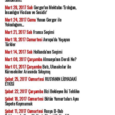
Mart 28, 2017 Salı
Gergor'un Mektubu: 'Erdoğan,
İnsanlığın Vicdanı ve Sesidir'
Mart 24, 2017 Cuma
Yunan Gergor ile
Yolculuğum...
Mart 21, 2017 Salı
Fransa Seçimi
Mart 18, 2017 Cumartesi
Avrupa'da Yaşayan
Türkler
Mart 14, 2017 Salı
Hollanda'nın Seçimi
Mart 08, 2017 Çarşamba
Almanya'nın Derdi Ne?
Mart 01, 2017 Çarşamba
Batı, Ulusalcılar ile
Küreselciler Arasında Sıkışmış
Şubat 25, 2017 Cumartesi
RUSYANIN LİBYADAKİ
ETKİSİ
Şubat 22, 2017 Çarşamba
Bizi Bekleyen İki Tehlike
Şubat 18, 2017 Cumartesi
Bütün Yumurtaları Aynı
Sepete Koymamak
Şubat 11, 2017 Cumartesi
Rusya El-Bab