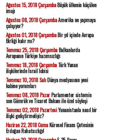
Ağustos 15, 2018 Çarşamba
Büyük ülkenin küçülen
imajı
Ağustos 08, 2018 Çarşamba
Amerika ne yapmaya
çalışıyor?
Ağustos 01, 2018 Çarşamba
Bir yıl içinde Avrupa
Birliği kalır mı?
Temmuz 25, 2018 Çarşamba
Balkanlarda
Avrupanın Türkiye hazımsızlığı
Temmuz 18, 2018 Çarşamba
Türk Yunan
ilişkilerinde İsrail lobisi
Temmuz 10, 2018 Salı
Dünya medyasının yeni
kabine yorumları
Temmuz 08, 2018 Pazar
Parlamenter sistemin
son Gümrük ve Ticaret Bakanı ile özel söyleşi
Temmuz 02, 2018 Pazartesi
Yunanistanla nasıl bir
ilişki geliştirmeliyiz?
Haziran 22, 2018 Cuma
Küresel Finans Çetesinin
Erdoğan Rahatsızlığı!
Haziran 20, 2018 Çarşamba
F-35 Savaş