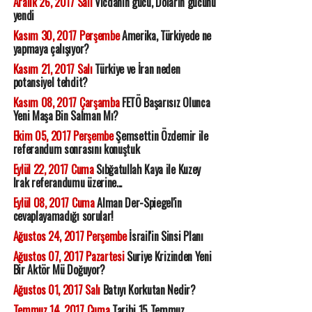
Aralık 26, 2017 Salı
Vicdanın gücü, Doların gücünü
yendi
Kasım 30, 2017 Perşembe
Amerika, Türkiyede ne
yapmaya çalışıyor?
Kasım 21, 2017 Salı
Türkiye ve İran neden
potansiyel tehdit?
Kasım 08, 2017 Çarşamba
FETÖ Başarısız Olunca
Yeni Maşa Bin Salman Mı?
Ekim 05, 2017 Perşembe
Şemsettin Özdemir ile
referandum sonrasını konuştuk
Eylül 22, 2017 Cuma
Sıbğatullah Kaya ile Kuzey
Irak referandumu üzerine...
Eylül 08, 2017 Cuma
Alman Der-Spiegel'in
cevaplayamadığı sorular!
Ağustos 24, 2017 Perşembe
İsrail'in Sinsi Planı
Ağustos 07, 2017 Pazartesi
Suriye Krizinden Yeni
Bir Aktör Mü Doğuyor?
Ağustos 01, 2017 Salı
Batıyı Korkutan Nedir?
Temmuz 14, 2017 Cuma
Tarihi 15 Temmuz