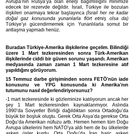
Avrupa’nın Rusya’ya olan enerji bağımlılığını minimize 
edecek bir rezervde değildir. İsrail, Türkiye ile bozulan 
ilişkileri onarmaya tekrar başlayınca 
(İsrail her ne kadar 
doğal gaz konusunda yunanlarla flört etmiş olsa da)
Türkiye’yi gücendirmemek için Yunanlılarla somut bir 
antlaşma yapmadı henüz.
Buradan Türkiye-Amerika ilişkilerine geçelim. Bilindiği 
üzere 1 Mart tezkeresinden sonra Türk-Amerikan 
ilişkilerinde ciddi bir güven sorunu yaşandı. Amerikan 
medyasında zaman zaman 1 Mart tezkeresine atıf 
yapıldığını görüyorum.
15 Temmuz darbe girişiminden sonra FETÖ’nün iade 
konusunu ve YPG konusunda ki Amerika’nın 
tutumunu nasıl değerlendiriyorsunuz?
-1 mart tezkeresinde ki gözleminize katılıyorum ancak her 
şey 1 Mart tezkeresinden kaynaklanmıyor. Aslında 
1990’da Sovyetler Birliği dağıldıktan sonra Ortadoğu’da 
büyük bir boşluk oluştu. Gerek Orta Asya’da gerekse Orta 
Doğu’da Amerikan nüfuzu arttı. Hemen hemen tüm Doğu 
Avrupa ülkelerini hem NATO’ya aldı hem de bu ülkelerde 
askeri üsler kurdu. Orta Doğu’da İran hariç askeri 