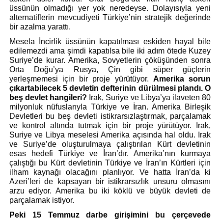
üssünün olmadığı yer yok neredeyse. Dolayısıyla yeni 
alternatiflerin mevcudiyeti Türkiye’nin stratejik değerinde 
bir azalma yarattı.
Mesela İncirlik üssünün kapatılması eskiden hayal bile 
edilemezdi ama şimdi kapatılsa bile iki adım ötede Kuzey 
Suriye’de kurar. Amerika, Sovyetlerin çöküşünden sonra 
Orta Doğu’ya Rusya, Çin gibi süper güçlerin 
yerleşmemesi için bir proje yürütüyor. 
Amerika sorun 
çıkartabilecek 5 devletin defterinin dürülmesi plandı. O 
beş devlet hangileri?
 Irak, Suriye ve Libya’ya ilaveten 80 
milyonluk nüfuslarıyla Türkiye ve İran. Amerika Birleşik 
Devletleri bu beş devleti istikrarsızlaştırmak, parçalamak 
ve kontrol altında tutmak için bir proje yürütüyor. Irak, 
Suriye ve Libya meselesi Amerika açısında hal oldu. Irak 
ve Suriye’de oluşturulmaya çalıştırılan Kürt devletinin 
esas hedefi Türkiye ve İran’dır. Amerika’nın kurmaya 
çalıştığı bu Kürt devletinin Türkiye ve İran’ın Kürtleri için 
ilham kaynağı olacağını planlıyor. Ve hatta İran’da ki 
Azeri’leri de kapsayan bir istikrarsızlık unsuru olmasını 
arzu ediyor. Amerika bu iki köklü ve büyük devleti de 
parçalamak istiyor.
Peki 15 Temmuz darbe girişimini bu çerçevede 