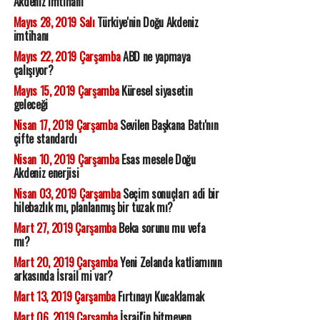
Akdeniz imtihanı
Mayıs 28, 2019 Salı
Türkiye'nin Doğu Akdeniz
imtihanı
Mayıs 22, 2019 Çarşamba
ABD ne yapmaya
çalışıyor?
Mayıs 15, 2019 Çarşamba
Küresel siyasetin
geleceği
Nisan 17, 2019 Çarşamba
Sevilen Başkana Batı'nın
çifte standardı
Nisan 10, 2019 Çarşamba
Esas mesele Doğu
Akdeniz enerjisi
Nisan 03, 2019 Çarşamba
Seçim sonuçları adi bir
hilebazlık mı, planlanmış bir tuzak mı?
Mart 27, 2019 Çarşamba
Beka sorunu mu vefa
mı?
Mart 20, 2019 Çarşamba
Yeni Zelanda katliamının
arkasında İsrail mi var?
Mart 13, 2019 Çarşamba
Fırtınayı Kucaklamak
Mart 06, 2019 Çarşamba
İsrail'in bitmeyen