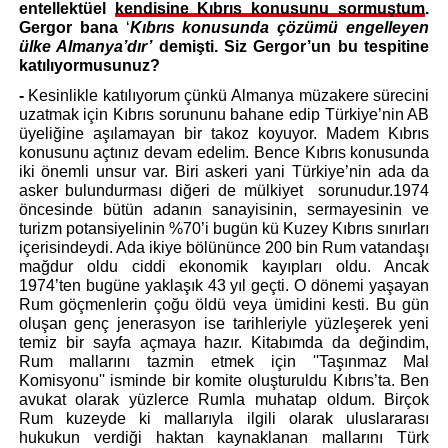
entellektüel 
kendisine Kıbrıs konusunu sormuştum
. 
Gergor bana 
‘
Kıbrıs konusunda çözümü engelleyen 
ülke Almanya’dır’
demişti. Siz Gergor’un bu tespitine 
katılıyormusunuz?
- 
Kesinlikle katılıyorum çünkü Almanya müzakere sürecini 
uzatmak için Kıbrıs sorununu bahane edip Türkiye’nin AB 
üyeliğine aşılamayan bir takoz koyuyor. Madem Kıbrıs 
konusunu açtınız devam edelim. Bence Kıbrıs konusunda 
iki önemli unsur var. Biri askeri yani Türkiye’nin ada da 
asker bulundurması diğeri de mülkiyet  sorunudur.1974 
öncesinde bütün adanın sanayisinin, sermayesinin ve 
turizm potansiyelinin %70’i bugün kü Kuzey Kıbrıs sınırları 
içerisindeydi. Ada ikiye bölününce 200 bin Rum vatandaşı 
mağdur oldu ciddi ekonomik kayıpları oldu. Ancak 
1974’ten bugüne yaklaşık 43 yıl geçti. O dönemi yaşayan 
Rum göçmenlerin çoğu öldü veya ümidini kesti. Bu gün 
oluşan genç jenerasyon ise tarihleriyle yüzleşerek yeni 
temiz bir sayfa açmaya hazır. Kitabımda da değindim, 
Rum mallarını tazmin etmek için ''Taşınmaz Mal 
Komisyonu'' isminde bir komite oluşturuldu Kıbrıs’ta. Ben 
avukat olarak yüzlerce Rumla muhatap oldum. Birçok 
Rum kuzeyde ki mallarıyla ilgili olarak uluslararası 
hukukun verdiği haktan kaynaklanan mallarını Türk 