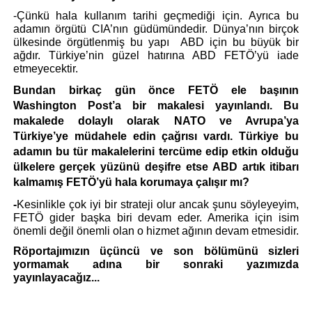
-Çünkü hala kullanım tarihi geçmediği için. Ayrıca bu 
adamın örgütü CIA’nın güdümündedir. Dünya’nın birçok 
ülkesinde örgütlenmiş bu yapı  ABD için bu büyük bir 
ağdır. Türkiye’nin güzel hatırına ABD FETÖ’yü iade 
etmeyecektir.
Bundan birkaç gün önce FETÖ ele başının 
Washington Post’a bir makalesi yayınlandı. Bu 
makalede dolaylı olarak NATO ve Avrupa’ya 
Türkiye’ye müdahele edin çağrısı vardı. Türkiye bu 
adamın bu tür makalelerini tercüme edip etkin olduğu 
ülkelere gerçek yüzünü deşifre etse ABD artık itibarı 
kalmamış FETÖ’yü hala korumaya çalışır mı?
-
Kesinlikle çok iyi bir strateji olur ancak şunu söyleyeyim, 
FETÖ gider başka biri devam eder. Amerika için isim 
önemli değil önemli olan o hizmet ağının devam etmesidir.
Röportajımızın üçüncü ve son bölümünü sizleri 
yormamak adına bir sonraki yazımızda 
yayınlayacağız...