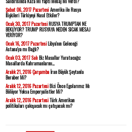
Saldırısında Kaza Mı Yaptı Mesaj Mı Verdi?
Şubat 06, 2017 Pazartesi
Amerika ile Rusya
İlişkileri Türkiyeyi Nasıl Etkiler?
Ocak 30, 2017 Pazartesi
RUSYA TRUMPTAN NE
BEKLİYOR? TRUMP RUSYAYA NEDEN SICAK MESAJ
VERİYOR?
Ocak 16, 2017 Pazartesi
Libya'nın Geleceği
Astana'ya mı Bağlı?
Ocak 03, 2017 Salı
Biz Masallar Yaratacağız
Masallarda Kahramanlarını...
Aralık 21, 2016 Çarşamba
İran Büyük Şeytanla
Beraber Mi?
Aralık 12, 2016 Pazartesi
Bizi Önce Egolarımız Mı
Bölüyor Yoksa Emperyalistler Mi?
Aralık 12, 2016 Pazartesi
Türk Amerikan
politikaları çakışacak mı çatışacak mı?