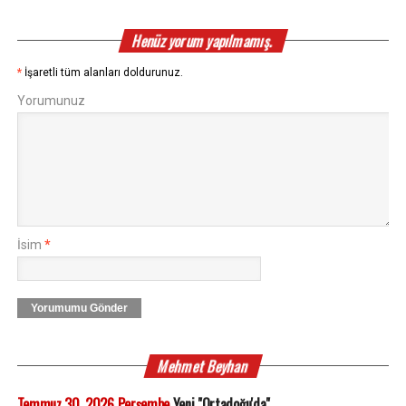
Henüz yorum yapılmamış.
*
İşaretli tüm alanları doldurunuz.
Yorumunuz
İsim
*
Yorumumu Gönder
Mehmet Beyhan
Temmuz 30, 2026 Perşembe
Yeni "Ortadoğu'da"