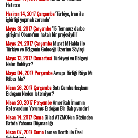
Hatırası
Haziran 14, 2017 Çarşamba
'Türkiye, İran ile
işbirliği yapmak zorunda'
Mayıs 31, 2017 Çarşamba
'15 Temmuz darbe
girişimi Obama'nın hatalı bir projesiydi!'
Mayıs 24, 2017 Çarşamba
Murat M.Hakkı ile
Türkiye ve Bölgenin Geleceği Üzerine Söyleşi
Mayıs 13, 2017 Cumartesi
Türkiyeyi ve Bölgeyi
Neler Bekliyor?
Mayıs 04, 2017 Perşembe
Avrupa Birliği Rüya Mı
Kâbus Mu?
Nisan 26, 2017 Çarşamba
Batı Cumhurbaşkanı
Erdoğanı Neden İstemiyor?
Nisan 20, 2017 Perşembe
Amerikalı İmamın
Referandum Yorumu: Erdoğan Bir Bahçıvandır!
Nisan 14, 2017 Cuma
Gilad ATZMONun Gözünden
Batıda Yabancı Düşmanlığı
Nisan 07, 2017 Cuma
Lauren Booth ile Özel
Sohbetimiz