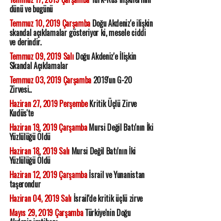
dünü ve bugünü
Temmuz 10, 2019 Çarşamba
Doğu Akdeniz'e ilişkin
skandal açıklamalar gösteriyor ki, mesele ciddi
ve derindir.
Temmuz 09, 2019 Salı
Doğu Akdeniz'e İlişkin
Skandal Açıklamalar
Temmuz 03, 2019 Çarşamba
2019'un G-20
Zirvesi..
Haziran 27, 2019 Perşembe
Kritik Üçlü Zirve
Kudüs'te
Haziran 19, 2019 Çarşamba
Mursi Değil Batı'nın İki
Yüzlülüğü Öldü
Haziran 18, 2019 Salı
Mursi Değil Batı'nın İki
Yüzlülüğü Öldü
Haziran 12, 2019 Çarşamba
İsrail ve Yunanistan
taşerondur
Haziran 04, 2019 Salı
İsrail'de kritik üçlü zirve
Mayıs 29, 2019 Çarşamba
Türkiye'nin Doğu