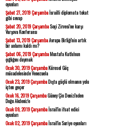
oyunları
Şubat 27, 2019 Çarşamba
İsrailli diplomata tokat
gibi cevap
Şubat 20, 2019 Çarşamba
Soçi Zirvesi'ne karşı
Varşova Konferansı
Şubat 13, 2019 Çarşamba
Avrupa Birliği'nin artık
bir anlamı kaldı mı?
Şubat 06, 2019 Çarşamba
Mustafa Kutlu'nun
çığlığını duymak
Ocak 30, 2019 Çarşamba
Küresel Güç
mücadelesinde Venezuela
Ocak 23, 2019 Çarşamba
Dışta güçlü olmanın yolu
içten geçer
Ocak 16, 2019 Çarşamba
Güney Çin Denizi'nden
Doğu Akdeniz'e
Ocak 09, 2019 Çarşamba
İsrail'in ifsat edici
oyunları
Ocak 02, 2019 Çarşamba
İsrail'in Suriye oyunları