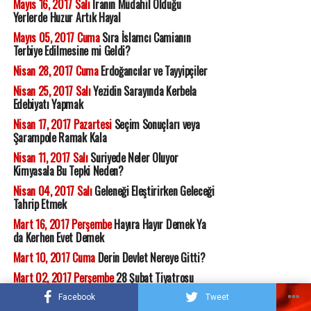
Mayıs 16, 2017 Salı
İranın Müdahil Olduğu
Yerlerde Huzur Artık Hayal
Mayıs 05, 2017 Cuma
Sıra İslamcı Camianın
Terbiye Edilmesine mi Geldi?
Nisan 28, 2017 Cuma
Erdoğancılar ve Tayyipçiler
Nisan 25, 2017 Salı
Yezidin Sarayında Kerbela
Edebiyatı Yapmak
Nisan 17, 2017 Pazartesi
Seçim Sonuçları veya
Şarampole Ramak Kala
Nisan 11, 2017 Salı
Suriyede Neler Oluyor
Kimyasala Bu Tepki Neden?
Nisan 04, 2017 Salı
Geleneği Eleştirirken Geleceği
Tahrip Etmek
Mart 16, 2017 Perşembe
Hayıra Hayır Demek Ya
da Kerhen Evet Demek
Mart 10, 2017 Cuma
Derin Devlet Nereye Gitti?
Mart 02, 2017 Perşembe
28 Şubat Tiyatrosu
Şubat 15, 2017 Çarşamba
Ak Parti Kendi Ayağına
Facebook
Tweet
Sıkıyor