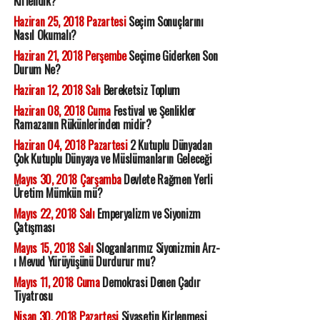
Kirlendik?
Haziran 25, 2018 Pazartesi
Seçim Sonuçlarını
Nasıl Okumalı?
Haziran 21, 2018 Perşembe
Seçime Giderken Son
Durum Ne?
Haziran 12, 2018 Salı
Bereketsiz Toplum
Haziran 08, 2018 Cuma
Festival ve Şenlikler
Ramazanın Rükünlerinden midir?
Haziran 04, 2018 Pazartesi
2 Kutuplu Dünyadan
Çok Kutuplu Dünyaya ve Müslümanların Geleceği
Mayıs 30, 2018 Çarşamba
Devlete Rağmen Yerli
Üretim Mümkün mü?
Mayıs 22, 2018 Salı
Emperyalizm ve Siyonizm
Çatışması
Mayıs 15, 2018 Salı
Sloganlarımız Siyonizmin Arz-
ı Mevud Yürüyüşünü Durdurur mu?
Mayıs 11, 2018 Cuma
Demokrasi Denen Çadır
Tiyatrosu
Nisan 30, 2018 Pazartesi
Siyasetin Kirlenmesi