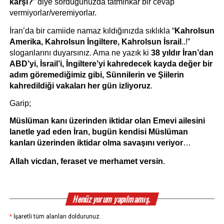
karşı?
” diye sorduğunuzda tatminkâr bir cevap 
vermiyorlar/veremiyorlar.
İran’da bir camiide namaz kıldığınızda sıklıkla “
Kahrolsun 
Amerika, Kahrolsun İngiltere, Kahrolsun İsrail
..!” 
sloganlarını duyarsınız. Ama ne yazık ki 
38 yıldır İran’dan 
ABD’yi, İsrail’i, İngiltere’yi kahredecek kayda değer bir 
adım göremediğimiz gibi, Sünnilerin ve Şiilerin 
kahredildiği vakaları her gün izliyoruz
.
Garip;
Müslüman kanı üzerinden iktidar olan Emevi ailesini 
lanetle yad eden İran, bugün kendisi Müslüman 
kanları üzerinden iktidar olma savaşını veriyor
…
Allah vicdan, feraset ve merhamet versin
.
Henüz yorum yapılmamış.
*
İşaretli tüm alanları doldurunuz.