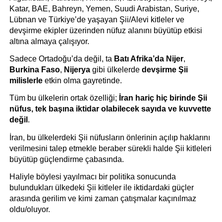
Katar, BAE, Bahreyn, Yemen, Suudi Arabistan, Suriye, 
Lübnan ve Türkiye’de yaşayan Şii/Alevi kitleler ve 
devşirme ekipler üzerinden nüfuz alanını büyütüp etkisi 
altına almaya çalışıyor. 
Sadece Ortadoğu’da değil, ta 
Batı Afrika’da Nijer
, 
Burkina Faso
, 
Nijerya 
gibi ülkelerde 
devşirme Şii 
milislerle
 etkin olma gayretinde.
Tüm bu ülkelerin ortak özelliği; 
İran hariç hiç birinde Şii 
nüfus, tek başına iktidar olabilecek sayıda ve kuvvette 
değil
. 
İran, bu ülkelerdeki Şii nüfusların önlerinin açılıp haklarını 
verilmesini talep etmekle beraber sürekli halde Şii kitleleri 
büyütüp güçlendirme çabasında. 
Haliyle böylesi yayılmacı bir politika sonucunda 
bulundukları ülkedeki Şii kitleler ile iktidardaki güçler 
arasında gerilim ve kimi zaman çatışmalar kaçınılmaz 
oldu/oluyor.