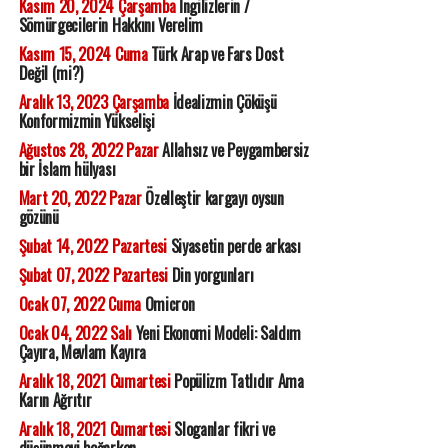
Kasım 20, 2024 Çarşamba
İngilizlerin /
Sömürgecilerin Hakkını Verelim
Kasım 15, 2024 Cuma
Türk Arap ve Fars Dost
Değil (mi?)
Aralık 13, 2023 Çarşamba
İdealizmin Çöküşü
Konformizmin Yükselişi
Ağustos 28, 2022 Pazar
Allahsız ve Peygambersiz
bir İslam hülyası
Mart 20, 2022 Pazar
Özelleştir kargayı oysun
gözünü
Şubat 14, 2022 Pazartesi
Siyasetin perde arkası
Şubat 07, 2022 Pazartesi
Din yorgunları
Ocak 07, 2022 Cuma
Omicron
Ocak 04, 2022 Salı
Yeni Ekonomi Modeli: Saldım
Çayıra, Mevlam Kayıra
Aralık 18, 2021 Cumartesi
Popülizm Tatlıdır Ama
Karın Ağrıtır
Aralık 18, 2021 Cumartesi
Sloganlar fikri ve
düşünmeyi boğarken