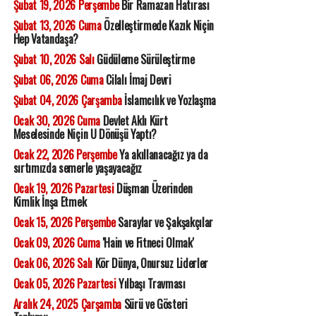
Şubat 19, 2026 Perşembe
Bir Ramazan Hatırası
Şubat 13, 2026 Cuma
Özelleştirmede Kazık Niçin
Hep Vatandaşa?
Şubat 10, 2026 Salı
Güdüleme Sürüleştirme
Şubat 06, 2026 Cuma
Cilalı İmaj Devri
Şubat 04, 2026 Çarşamba
İslamcılık ve Yozlaşma
Ocak 30, 2026 Cuma
Devlet Aklı Kürt
Meselesinde Niçin U Dönüşü Yaptı?
Ocak 22, 2026 Perşembe
Ya akıllanacağız ya da
sırtımızda semerle yaşayacağız
Ocak 19, 2026 Pazartesi
Düşman Üzerinden
Kimlik İnşa Etmek
Ocak 15, 2026 Perşembe
Saraylar ve Şakşakçılar
Ocak 09, 2026 Cuma
'Hain ve Fitneci Olmak'
Ocak 06, 2026 Salı
Kör Dünya, Onursuz Liderler
Ocak 05, 2026 Pazartesi
Yılbaşı Travması
Aralık 24, 2025 Çarşamba
Sürü ve Gösteri