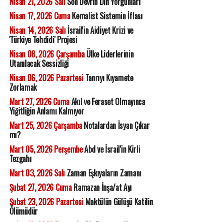
Nisan 21, 2026 Salı
Son Devrin Din Yorgunları
Nisan 17, 2026 Cuma
Kemalist Sistemin İflası
Nisan 14, 2026 Salı
İsrail'in Aidiyet Krizi ve
'Türkiye Tehdidi' Projesi
Nisan 08, 2026 Çarşamba
Ülke Liderlerinin
Utanılacak Sessizliği
Nisan 06, 2026 Pazartesi
Tanrıyı Kıyamete
Zorlamak
Mart 27, 2026 Cuma
Akıl ve Feraset Olmayınca
Yiğitliğin Anlamı Kalmıyor
Mart 25, 2026 Çarşamba
Notalardan İsyan Çıkar
mı?
Mart 05, 2026 Perşembe
Abd ve İsrail'in Kirli
Tezgahı
Mart 03, 2026 Salı
Zaman Eşkıyaların Zamanı
Şubat 27, 2026 Cuma
Ramazan İnşa/at Ayı
Şubat 23, 2026 Pazartesi
Maktülün Gülüşü Katilin
Ölümüdür