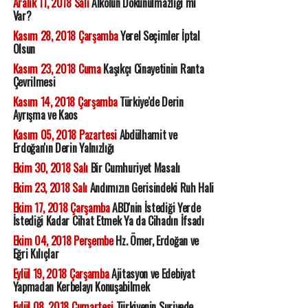
Aralık 11, 2018 Salı
Alkolün Dokunulmazlığı mı
Var?
Kasım 28, 2018 Çarşamba
Yerel Seçimler İptal
Olsun
Kasım 23, 2018 Cuma
Kaşıkçı Cinayetinin Ranta
Çevrilmesi
Kasım 14, 2018 Çarşamba
Türkiye'de Derin
Ayrışma ve Kaos
Kasım 05, 2018 Pazartesi
Abdülhamit ve
Erdoğan'ın Derin Yalnızlığı
Ekim 30, 2018 Salı
Bir Cumhuriyet Masalı
Ekim 23, 2018 Salı
Andımızın Gerisindeki Ruh Hali
Ekim 17, 2018 Çarşamba
ABD'nin İstediği Yerde
İstediği Kadar Cihat Etmek Ya da Cihadın İfsadı
Ekim 04, 2018 Perşembe
Hz. Ömer, Erdoğan ve
Eğri Kılıçlar
Eylül 19, 2018 Çarşamba
Ajitasyon ve Edebiyat
Yapmadan Kerbelayı Konuşabilmek
Eylül 08, 2018 Cumartesi
Türkiyenin Suriyede