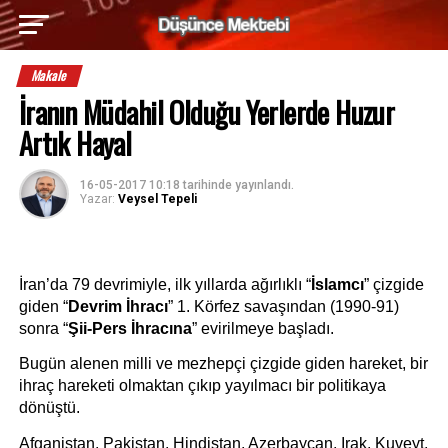
Makale
İranın Müdahil Olduğu Yerlerde Huzur
Artık Hayal
16-05-2017 10:18
tarihinde yayınlandı.
Yazar:
Veysel Tepeli
İran’da 79 devrimiyle, ilk yıllarda ağırlıklı “
İslamcı
” çizgide 
giden “
Devrim İhracı
” 1. Körfez savaşından (1990-91) 
sonra “
Şii-Pers İhracına
” evirilmeye başladı.
Bugün alenen milli ve mezhepçi çizgide giden hareket, bir 
ihraç hareketi olmaktan çıkıp yayılmacı bir politikaya 
dönüştü.
Afganistan, Pakistan, Hindistan, Azerbaycan, Irak, Kuveyt, 