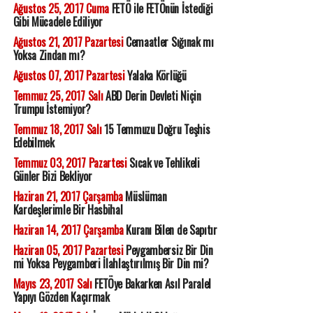
Ağustos 25, 2017 Cuma
FETÖ ile FETÖnün İstediği
Gibi Mücadele Ediliyor
Ağustos 21, 2017 Pazartesi
Cemaatler Sığınak mı
Yoksa Zindan mı?
Ağustos 07, 2017 Pazartesi
Yalaka Körlüğü
Temmuz 25, 2017 Salı
ABD Derin Devleti Niçin
Trumpu İstemiyor?
Temmuz 18, 2017 Salı
15 Temmuzu Doğru Teşhis
Edebilmek
Temmuz 03, 2017 Pazartesi
Sıcak ve Tehlikeli
Günler Bizi Bekliyor
Haziran 21, 2017 Çarşamba
Müslüman
Kardeşlerimle Bir Hasbihal
Haziran 14, 2017 Çarşamba
Kuranı Bilen de Sapıtır
Haziran 05, 2017 Pazartesi
Peygambersiz Bir Din
mi Yoksa Peygamberi İlahlaştırılmış Bir Din mi?
Mayıs 23, 2017 Salı
FETÖye Bakarken Asıl Paralel
Yapıyı Gözden Kaçırmak