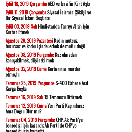
Eylül 18, 2019 Çarşamba
ABD ve İsrail'in Kürt Aşkı
Eylül 11, 2019 Çarşamba
Siyasal İslam'ın Çöküşü ve
Bir Siyasal İslam Eleştirisi
Eylül 03, 2019 Salı
Hindistan'da Tanrıyı Allah İçin
Kurban Etmek
Ağustos 26, 2019 Pazartesi
Kadın mutsuz,
huzursuz ve korku içinde; erkek de mutlu değil
Ağustos 08, 2019 Perşembe
Kaz olmadan
konuşabilmek, düşünebilmek
Ağustos 02, 2019 Cuma
Kurbanınızı murdar
etmeyin
Temmuz 25, 2019 Perşembe
S-400 Bahane Asıl
Kavga Başka
Temmuz 16, 2019 Salı
15 Temmuzu Bitirmek
Temmuz 12, 2019 Cuma
Yeni Parti Kaçınılmaz
Ama Doğru Olur mu?
Temmuz 04, 2019 Perşembe
CHP, Ak Parti'ye
benzediği için kazandı; Ak Parti de CHP'ye
benzediği için kaybetti