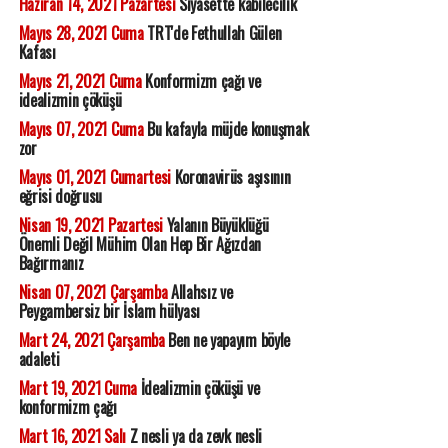
Haziran 14, 2021 Pazartesi
Siyasette kabilecilik
Mayıs 28, 2021 Cuma
TRT'de Fethullah Gülen
Kafası
Mayıs 21, 2021 Cuma
Konformizm çağı ve
idealizmin çöküşü
Mayıs 07, 2021 Cuma
Bu kafayla müjde konuşmak
zor
Mayıs 01, 2021 Cumartesi
Koronavirüs aşısının
eğrisi doğrusu
Nisan 19, 2021 Pazartesi
Yalanın Büyüklüğü
Önemli Değil Mühim Olan Hep Bir Ağızdan
Bağırmanız
Nisan 07, 2021 Çarşamba
Allahsız ve
Peygambersiz bir İslam hülyası
Mart 24, 2021 Çarşamba
Ben ne yapayım böyle
adaleti
Mart 19, 2021 Cuma
İdealizmin çöküşü ve
konformizm çağı
Mart 16, 2021 Salı
Z nesli ya da zevk nesli