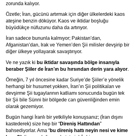
zorunda kalıyor.
Özetle; İran, gücünü artırmak için diğer ülkelerdeki kaos 
ateşine benzin döküyor. Kaos ve iktidar boşluğu 
büyüdükçe nüfuzunu daha da artırıyor. 
İran sadece bununla kalmıyor; Pakistan’dan, 
Afganistan’dan, Irak ve Yemen’den Şii milisler devşirip bir 
diğer ülkeye yollayarak savaştırıyor.
Ve ne yazık ki 
bu iktidar savaşında bölge insanıyla 
beraber Şiiler de İran’ın bu hırsından derin yara alıyor
. 
Örneğin, 7 yıl öncesine kadar Suriye’de Şiiler’e yönelik 
herhangi bir husumet yokken, İran’ın Şii politikaları ve 
devşirme Şii tugaylarının katliamı sonucunda bugün tek 
bir Şii bile Sünni bir bölgede can güvenliğinden emin 
olarak gezemiyor. 
Bugün hangi İranlı bir yetkiliyle konuşsanız; (İran dışını 
kastederek) size hep bir “
Direniş Hattından
” 
bahsediyorlar. Ama “
bu direniş hattı neyin nesi ve kime 