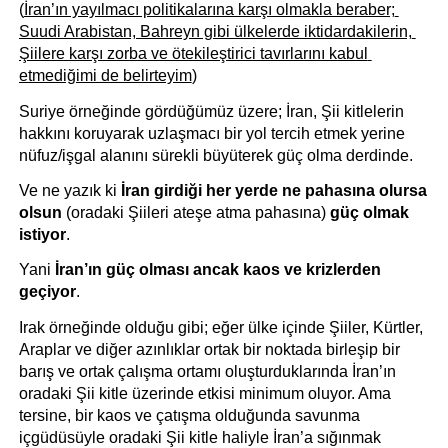
(
İran’ın yayılmacı politikalarına karşı olmakla beraber; 
Suudi Arabistan, Bahreyn gibi ülkelerde iktidardakilerin, 
Şiilere karşı zorba ve ötekileştirici tavırlarını kabul 
etmediğimi de belirteyim
)
Suriye örneğinde gördüğümüz üzere; İran, Şii kitlelerin 
hakkını koruyarak uzlaşmacı bir yol tercih etmek yerine 
nüfuz/işgal alanını sürekli büyüterek güç olma derdinde.
Ve ne yazık ki 
İran girdiği her yerde ne pahasına olursa 
olsun
 (oradaki Şiileri ateşe atma pahasına) 
güç olmak 
istiyor
.
Yani 
İran’ın güç olması ancak kaos ve krizlerden 
geçiyor
.
Irak örneğinde olduğu gibi; eğer ülke içinde Şiiler, Kürtler, 
Araplar ve diğer azınlıklar ortak bir noktada birleşip bir 
barış ve ortak çalışma ortamı oluşturduklarında İran’ın 
oradaki Şii kitle üzerinde etkisi minimum oluyor. Ama 
tersine, bir kaos ve çatışma olduğunda savunma 
içgüdüsüyle oradaki Şii kitle haliyle İran’a sığınmak 