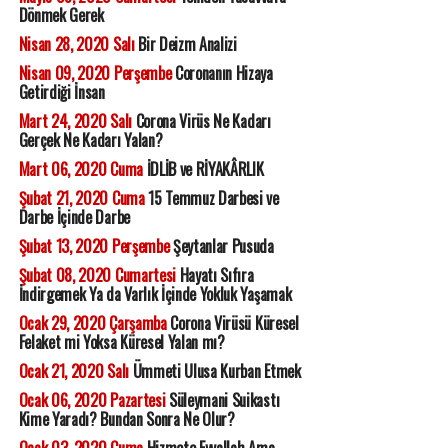
Dönmek Gerek
Nisan 28, 2020 Salı
Bir Deizm Analizi
Nisan 09, 2020 Perşembe
Coronanın Hizaya
Getirdiği İnsan
Mart 24, 2020 Salı
Corona Virüs Ne Kadarı
Gerçek Ne Kadarı Yalan?
Mart 06, 2020 Cuma
İDLİB ve RİYAKÂRLIK
Şubat 21, 2020 Cuma
15 Temmuz Darbesi ve
Darbe İçinde Darbe
Şubat 13, 2020 Perşembe
Şeytanlar Pusuda
Şubat 08, 2020 Cumartesi
Hayatı Sıfıra
İndirgemek Ya da Varlık İçinde Yokluk Yaşamak
Ocak 29, 2020 Çarşamba
Corona Virüsü Küresel
Felaket mi Yoksa Küresel Yalan mı?
Ocak 21, 2020 Salı
Ümmeti Ulusa Kurban Etmek
Ocak 06, 2020 Pazartesi
Süleymani Suikastı
Kime Yaradı? Bundan Sonra Ne Olur?
Ocak 03, 2020 Cuma
Hizmete Eyvallah Ama