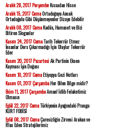
Aralık 28, 2017 Perşembe
Kıssadan Hisse
Aralık 15, 2017 Cuma
Ortadoğuyu Ancak
Ortadoğulu Gibi Düşünmeyenler Dizayn Edebilir
Aralık 08, 2017 Cuma
Kudüs, Hamaset ve Bizi
Bitiren Sloganlar
Kasım 24, 2017 Cuma
Tarih Tekerrür Etmez
İnsanlar Ders Çıkarmadığı İçin Olaylar Tekerrür
Eder
Kasım 20, 2017 Pazartesi
Ak Partinin Eksen
Kayması İşin Doğası
Kasım 10, 2017 Cuma
Etiyopya Gezi Notları
Kasım 01, 2017 Çarşamba
Her Bilen Bilge midir?
Ekim 11, 2017 Çarşamba
Aman! İdlib Felaketimiz
Olmasın
Eylül 22, 2017 Cuma
Türkiyenin Ayağındaki Pranga:
KÜRT FOBİSİ
Eylül 08, 2017 Cuma
Çaresizliğin Zirvesi Arakan ve
İflas Eden Stratejilerimiz