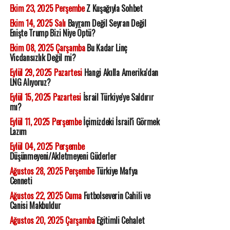
Ekim 23, 2025 Perşembe
Z Kuşağıyla Sohbet
Ekim 14, 2025 Salı
Bayram Değil Seyran Değil
Enişte Trump Bizi Niye Öptü?
Ekim 08, 2025 Çarşamba
Bu Kadar Linç
Vicdansızlık Değil mi?
Eylül 29, 2025 Pazartesi
Hangi Akılla Amerika'dan
LNG Alıyoruz?
Eylül 15, 2025 Pazartesi
İsrail Türkiye'ye Saldırır
mı?
Eylül 11, 2025 Perşembe
İçimizdeki İsrail'i Görmek
Lazım
Eylül 04, 2025 Perşembe
Düşünmeyeni/Akletmeyeni Güderler
Ağustos 28, 2025 Perşembe
Türkiye Mafya
Cenneti
Ağustos 22, 2025 Cuma
Futbolseverin Cahili ve
Canisi Makbuldur
Ağustos 20, 2025 Çarşamba
Eğitimli Cehalet