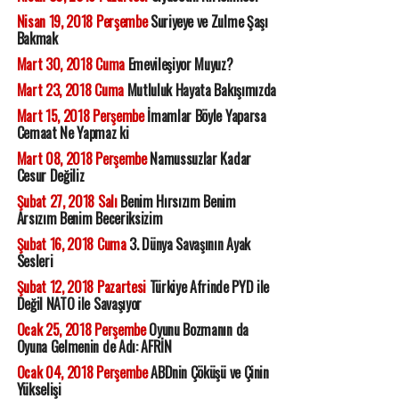
Nisan 19, 2018 Perşembe
Suriyeye ve Zulme Şaşı
Bakmak
Mart 30, 2018 Cuma
Emevileşiyor Muyuz?
Mart 23, 2018 Cuma
Mutluluk Hayata Bakışımızda
Mart 15, 2018 Perşembe
İmamlar Böyle Yaparsa
Cemaat Ne Yapmaz ki
Mart 08, 2018 Perşembe
Namussuzlar Kadar
Cesur Değiliz
Şubat 27, 2018 Salı
Benim Hırsızım Benim
Arsızım Benim Beceriksizim
Şubat 16, 2018 Cuma
3. Dünya Savaşının Ayak
Sesleri
Şubat 12, 2018 Pazartesi
Türkiye Afrinde PYD ile
Değil NATO ile Savaşıyor
Ocak 25, 2018 Perşembe
Oyunu Bozmanın da
Oyuna Gelmenin de Adı: AFRİN
Ocak 04, 2018 Perşembe
ABDnin Çöküşü ve Çinin
Yükselişi