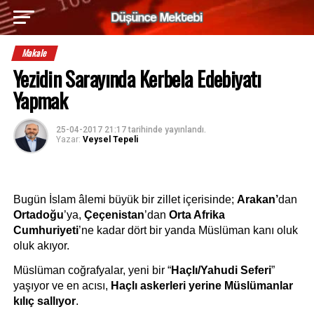
Makale
Yezidin Sarayında Kerbela Edebiyatı
Yapmak
25-04-2017 21:17
tarihinde yayınlandı.
Yazar:
Veysel Tepeli
Bugün İslam âlemi büyük bir zillet içerisinde; 
Arakan’
dan
Ortadoğu
’ya, 
Çeçenistan
’dan 
Orta Afrika 
Cumhuriyeti
’ne kadar dört bir yanda Müslüman kanı oluk 
oluk akıyor. 
Müslüman coğrafyalar, yeni bir “
Haçlı/Yahudi Seferi
” 
yaşıyor ve en acısı,
 Haçlı askerleri yerine Müslümanlar 
kılıç sallıyor
.