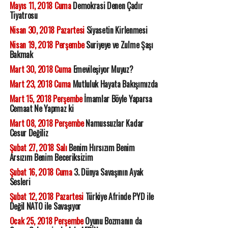
Mayıs 11, 2018 Cuma
Demokrasi Denen Çadır
Tiyatrosu
Nisan 30, 2018 Pazartesi
Siyasetin Kirlenmesi
Nisan 19, 2018 Perşembe
Suriyeye ve Zulme Şaşı
Bakmak
Mart 30, 2018 Cuma
Emevileşiyor Muyuz?
Mart 23, 2018 Cuma
Mutluluk Hayata Bakışımızda
Mart 15, 2018 Perşembe
İmamlar Böyle Yaparsa
Cemaat Ne Yapmaz ki
Mart 08, 2018 Perşembe
Namussuzlar Kadar
Cesur Değiliz
Şubat 27, 2018 Salı
Benim Hırsızım Benim
Arsızım Benim Beceriksizim
Şubat 16, 2018 Cuma
3. Dünya Savaşının Ayak
Sesleri
Şubat 12, 2018 Pazartesi
Türkiye Afrinde PYD ile
Değil NATO ile Savaşıyor
Ocak 25, 2018 Perşembe
Oyunu Bozmanın da