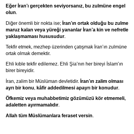
Eğer İran’ı gerçekten seviyorsanız, bu zulmüne engel 
olun
.
Diğer önemli bir nokta ise; 
İran’ın ortak olduğu bu zulme 
maruz kalan veya yüreği yananlar İran’a kin ve nefretle 
yaklaşmaması hususudur
. 
Tekfir etmek, mezhep üzerinden çatışmak İran’ın zulmüne 
ortak olmak demektir.
Ehli kıble tekfir edilemez. Ehli Şia’nın her bireyi İslam’ın 
birer bireyidir.
İran, zalim bir Müslüman devletidir. 
İran’ın zalim olması 
ayrı bir konu
, 
kâfir addedilmesi apayrı bir konudur
.
Öfkemiz veya muhabbetimiz gözümüzü kör etmemeli, 
adaletten ayırmamalıdır
.
Allah tüm Müslümanlara feraset versin
.