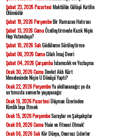
Şubat 23, 2026 Pazartesi
Maktülün Gülüşü Katilin
Ölümüdür
Şubat 19, 2026 Perşembe
Bir Ramazan Hatırası
Şubat 13, 2026 Cuma
Özelleştirmede Kazık Niçin
Hep Vatandaşa?
Şubat 10, 2026 Salı
Güdüleme Sürüleştirme
Şubat 06, 2026 Cuma
Cilalı İmaj Devri
Şubat 04, 2026 Çarşamba
İslamcılık ve Yozlaşma
Ocak 30, 2026 Cuma
Devlet Aklı Kürt
Meselesinde Niçin U Dönüşü Yaptı?
Ocak 22, 2026 Perşembe
Ya akıllanacağız ya da
sırtımızda semerle yaşayacağız
Ocak 19, 2026 Pazartesi
Düşman Üzerinden
Kimlik İnşa Etmek
Ocak 15, 2026 Perşembe
Saraylar ve Şakşakçılar
Ocak 09, 2026 Cuma
'Hain ve Fitneci Olmak'
Ocak 06, 2026 Salı
Kör Dünya, Onursuz Liderler