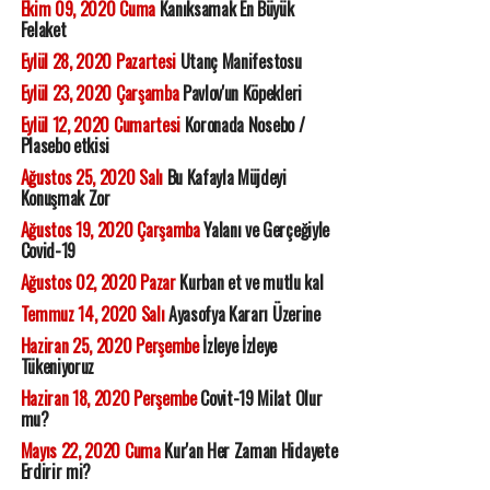
Ekim 09, 2020 Cuma
Kanıksamak En Büyük
Felaket
Eylül 28, 2020 Pazartesi
Utanç Manifestosu
Eylül 23, 2020 Çarşamba
Pavlov'un Köpekleri
Eylül 12, 2020 Cumartesi
Koronada Nosebo /
Plasebo etkisi
Ağustos 25, 2020 Salı
Bu Kafayla Müjdeyi
Konuşmak Zor
Ağustos 19, 2020 Çarşamba
Yalanı ve Gerçeğiyle
Covid-19
Ağustos 02, 2020 Pazar
Kurban et ve mutlu kal
Temmuz 14, 2020 Salı
Ayasofya Kararı Üzerine
Haziran 25, 2020 Perşembe
İzleye İzleye
Tükeniyoruz
Haziran 18, 2020 Perşembe
Covit-19 Milat Olur
mu?
Mayıs 22, 2020 Cuma
Kur'an Her Zaman Hidayete
Erdirir mi?