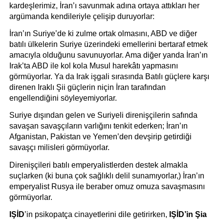
kardeşlerimiz, İran’ı savunmak adına ortaya attıkları her 
argümanda kendileriyle çelişip duruyorlar:
İran’ın Suriye’de ki zulme ortak olmasını, ABD ve diğer 
batılı ülkelerin Suriye üzerindeki emellerini bertaraf etmek 
amacıyla olduğunu savunuyorlar. Ama diğer yanda İran’ın 
Irak’ta ABD ile kol kola Musul harekâtı yapmasını 
görmüyorlar. Ya da Irak işgali sırasında Batılı güçlere karşı 
direnen Iraklı Şii güçlerin niçin İran tarafından 
engellendiğini söyleyemiyorlar. 
Suriye dışından gelen ve Suriyeli direnişçilerin safında 
savaşan savaşçıların varlığını tenkit ederken; İran’ın 
Afganistan, Pakistan ve Yemen’den devşirip getirdiği 
savaşçı milisleri görmüyorlar.
Direnişçileri batılı emperyalistlerden destek almakla 
suçlarken (ki buna çok sağlıklı delil sunamıyorlar,) İran’ın 
emperyalist Rusya ile beraber omuz omuza savaşmasını 
görmüyorlar.
IŞİD
’in psikopatça cinayetlerini dile getirirken, 
IŞİD’in Şia 