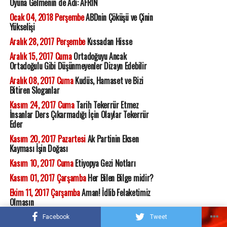
Oyuna Gelmenin de Adı: AFRİN
Ocak 04, 2018 Perşembe
ABDnin Çöküşü ve Çinin
Yükselişi
Aralık 28, 2017 Perşembe
Kıssadan Hisse
Aralık 15, 2017 Cuma
Ortadoğuyu Ancak
Ortadoğulu Gibi Düşünmeyenler Dizayn Edebilir
Aralık 08, 2017 Cuma
Kudüs, Hamaset ve Bizi
Bitiren Sloganlar
Kasım 24, 2017 Cuma
Tarih Tekerrür Etmez
İnsanlar Ders Çıkarmadığı İçin Olaylar Tekerrür
Eder
Kasım 20, 2017 Pazartesi
Ak Partinin Eksen
Kayması İşin Doğası
Kasım 10, 2017 Cuma
Etiyopya Gezi Notları
Kasım 01, 2017 Çarşamba
Her Bilen Bilge midir?
Ekim 11, 2017 Çarşamba
Aman! İdlib Felaketimiz
Olmasın
Eylül 22, 2017 Cuma
Türkiyenin Ayağındaki Pranga:
Facebook
Tweet
KÜRT FOBİSİ