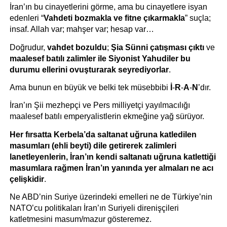
İran’ın bu cinayetlerini görme, ama bu cinayetlere isyan 
edenleri “
Vahdeti bozmakla ve fitne çıkarmakla
” suçla; 
insaf. Allah var; mahşer var; hesap var… 
Doğrudur, 
vahdet bozuldu
; 
Şia Sünni çatışması çıktı
 ve 
maalesef batılı zalimler ile Siyonist Yahudiler bu 
durumu ellerini ovuşturarak seyrediyorlar
.
Ama bunun en büyük ve belki tek müsebbibi 
İ
-
R
-
A
-
N
’dır.
İran’ın Şii mezhepçi ve Pers milliyetçi yayılmacılığı 
maalesef batılı emperyalistlerin ekmeğine yağ sürüyor.
Her fırsatta Kerbela’da saltanat uğruna katledilen 
masumları (ehli beyti) dile getirerek zalimleri 
lanetleyenlerin, İran’ın kendi saltanatı uğruna katlettiği 
masumlara rağmen İran’ın yanında yer almaları ne acı 
çelişkidir
.
Ne ABD’nin Suriye üzerindeki emelleri ne de Türkiye’nin 
NATO’cu politikaları İran’ın Suriyeli direnişçileri 
katletmesini masum/mazur gösteremez. 