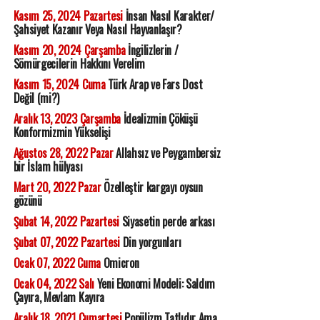
Kasım 25, 2024 Pazartesi
İnsan Nasıl Karakter/
Şahsiyet Kazanır Veya Nasıl Hayvanlaşır?
Kasım 20, 2024 Çarşamba
İngilizlerin /
Sömürgecilerin Hakkını Verelim
Kasım 15, 2024 Cuma
Türk Arap ve Fars Dost
Değil (mi?)
Aralık 13, 2023 Çarşamba
İdealizmin Çöküşü
Konformizmin Yükselişi
Ağustos 28, 2022 Pazar
Allahsız ve Peygambersiz
bir İslam hülyası
Mart 20, 2022 Pazar
Özelleştir kargayı oysun
gözünü
Şubat 14, 2022 Pazartesi
Siyasetin perde arkası
Şubat 07, 2022 Pazartesi
Din yorgunları
Ocak 07, 2022 Cuma
Omicron
Ocak 04, 2022 Salı
Yeni Ekonomi Modeli: Saldım
Çayıra, Mevlam Kayıra
Aralık 18, 2021 Cumartesi
Popülizm Tatlıdır Ama