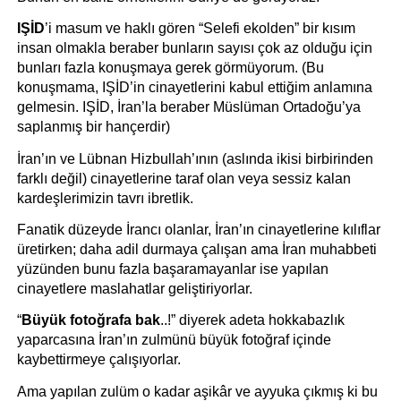
IŞİD
’i masum ve haklı gören “Selefi ekolden” bir kısım 
insan olmakla beraber bunların sayısı çok az olduğu için 
bunları fazla konuşmaya gerek görmüyorum. (Bu 
konuşmama, IŞİD’in cinayetlerini kabul ettiğim anlamına 
gelmesin. IŞİD, İran’la beraber Müslüman Ortadoğu’ya 
saplanmış bir hançerdir)
İran’ın ve Lübnan Hizbullah’ının (aslında ikisi birbirinden 
farklı değil) cinayetlerine taraf olan veya sessiz kalan 
kardeşlerimizin tavrı ibretlik.
Fanatik düzeyde İrancı olanlar, İran’ın cinayetlerine kılıflar 
üretirken; daha adil durmaya çalışan ama İran muhabbeti 
yüzünden bunu fazla başaramayanlar ise yapılan 
cinayetlere maslahatlar geliştiriyorlar.
“
Büyük fotoğrafa bak
..!” diyerek adeta hokkabazlık 
yaparcasına İran’ın zulmünü büyük fotoğraf içinde 
kaybettirmeye çalışıyorlar.
Ama yapılan zulüm o kadar aşikâr ve ayyuka çıkmış ki bu 