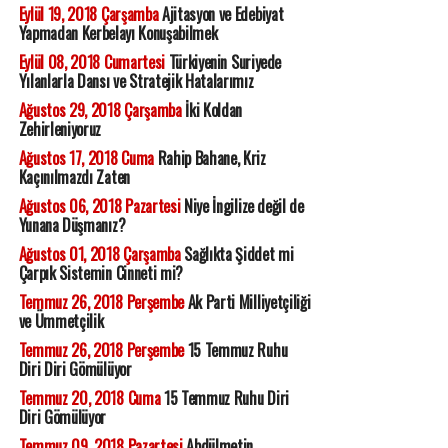
Eylül 19, 2018 Çarşamba
Ajitasyon ve Edebiyat
Yapmadan Kerbelayı Konuşabilmek
Eylül 08, 2018 Cumartesi
Türkiyenin Suriyede
Yılanlarla Dansı ve Stratejik Hatalarımız
Ağustos 29, 2018 Çarşamba
İki Koldan
Zehirleniyoruz
Ağustos 17, 2018 Cuma
Rahip Bahane, Kriz
Kaçınılmazdı Zaten
Ağustos 06, 2018 Pazartesi
Niye İngilize değil de
Yunana Düşmanız?
Ağustos 01, 2018 Çarşamba
Sağlıkta Şiddet mi
Çarpık Sistemin Cinneti mi?
Temmuz 26, 2018 Perşembe
Ak Parti Milliyetçiliği
ve Ümmetçilik
Temmuz 26, 2018 Perşembe
15 Temmuz Ruhu
Diri Diri Gömülüyor
Temmuz 20, 2018 Cuma
15 Temmuz Ruhu Diri
Diri Gömülüyor
Temmuz 09, 2018 Pazartesi
Abdülmetin