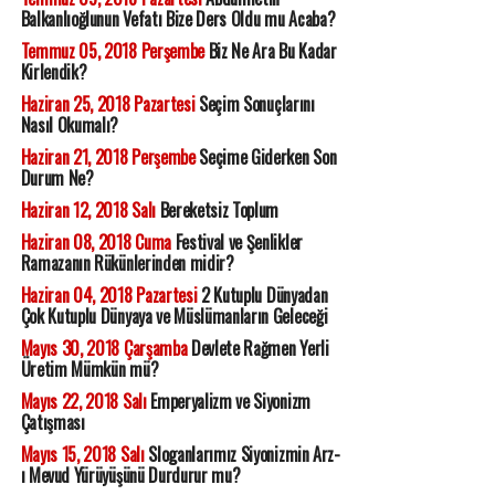
Balkanlıoğlunun Vefatı Bize Ders Oldu mu Acaba?
Temmuz 05, 2018 Perşembe
Biz Ne Ara Bu Kadar
Kirlendik?
Haziran 25, 2018 Pazartesi
Seçim Sonuçlarını
Nasıl Okumalı?
Haziran 21, 2018 Perşembe
Seçime Giderken Son
Durum Ne?
Haziran 12, 2018 Salı
Bereketsiz Toplum
Haziran 08, 2018 Cuma
Festival ve Şenlikler
Ramazanın Rükünlerinden midir?
Haziran 04, 2018 Pazartesi
2 Kutuplu Dünyadan
Çok Kutuplu Dünyaya ve Müslümanların Geleceği
Mayıs 30, 2018 Çarşamba
Devlete Rağmen Yerli
Üretim Mümkün mü?
Mayıs 22, 2018 Salı
Emperyalizm ve Siyonizm
Çatışması
Mayıs 15, 2018 Salı
Sloganlarımız Siyonizmin Arz-
ı Mevud Yürüyüşünü Durdurur mu?