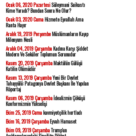
Ocak 06, 2020 Pazartesi
Süleymani Suikastı
Kime Yaradı? Bundan Sonra Ne Olur?
Ocak 03, 2020 Cuma
Hizmete Eyvallah Ama
Ranta Hayır
Aralık 19, 2019 Perşembe
Müslümanların Kayıp
Milenyum Nesli
Aralık 04, 2019 Çarşamba
Kadına Karşı Şiddet
Modern Ve Seküler Toplumun Sorunudur
Kasım 20, 2019 Çarşamba
Maktülün Gülüşü
Katilin Ölümüdür
Kasım 13, 2019 Çarşamba
Yeni Bir Devlet
Tahayyülü: Patagonya Devlet Başkanı İle Yapılan
Röportaj
Kasım 06, 2019 Çarşamba
İdealizmin Çöküşü
Konformizmin Yükselişi
Ekim 25, 2019 Cuma
kavmiyetçilik hortladı
Ekim 16, 2019 Çarşamba
Eyvah Hamaset
Ekim 09, 2019 Çarşamba
Trump'un