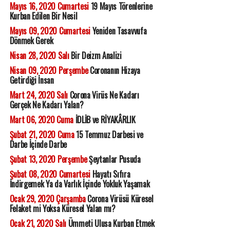
Mayıs 16, 2020 Cumartesi
19 Mayıs Törenlerine
Kurban Edilen Bir Nesil
Mayıs 09, 2020 Cumartesi
Yeniden Tasavvufa
Dönmek Gerek
Nisan 28, 2020 Salı
Bir Deizm Analizi
Nisan 09, 2020 Perşembe
Coronanın Hizaya
Getirdiği İnsan
Mart 24, 2020 Salı
Corona Virüs Ne Kadarı
Gerçek Ne Kadarı Yalan?
Mart 06, 2020 Cuma
İDLİB ve RİYAKÂRLIK
Şubat 21, 2020 Cuma
15 Temmuz Darbesi ve
Darbe İçinde Darbe
Şubat 13, 2020 Perşembe
Şeytanlar Pusuda
Şubat 08, 2020 Cumartesi
Hayatı Sıfıra
İndirgemek Ya da Varlık İçinde Yokluk Yaşamak
Ocak 29, 2020 Çarşamba
Corona Virüsü Küresel
Felaket mi Yoksa Küresel Yalan mı?
Ocak 21, 2020 Salı
Ümmeti Ulusa Kurban Etmek