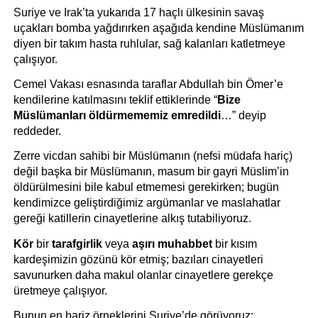
Suriye ve Irak’ta yukarıda 17 haçlı ülkesinin savaş 
uçakları bomba yağdırırken aşağıda kendine Müslümanım 
diyen bir takım hasta ruhlular, sağ kalanları katletmeye 
çalışıyor.
Cemel Vakası esnasında taraflar Abdullah bin Ömer’e 
kendilerine katılmasını teklif ettiklerinde “
Bize 
Müslümanları öldürmememiz emredildi
…” deyip 
reddeder.
Zerre vicdan sahibi bir Müslümanın (nefsi müdafa hariç) 
değil başka bir Müslümanın, masum bir gayri Müslim’in 
öldürülmesini bile kabul etmemesi gerekirken; bugün 
kendimizce geliştirdiğimiz argümanlar ve maslahatlar 
gereği katillerin cinayetlerine alkış tutabiliyoruz.
Kör
 bir 
tarafgirlik
 veya 
aşırı muhabbet
 bir kısım 
kardeşimizin gözünü kör etmiş; bazıları cinayetleri 
savunurken daha makul olanlar cinayetlere gerekçe 
üretmeye çalışıyor.
Bunun en bariz örneklerini Suriye’de görüyoruz: