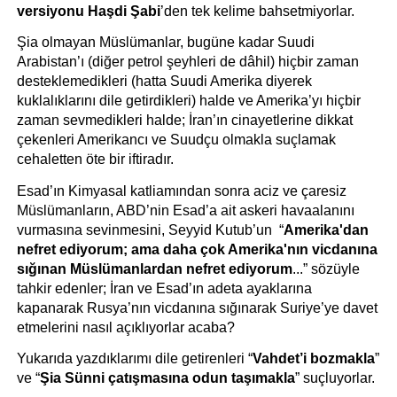
versiyonu Haşdi Şabi
’den tek kelime bahsetmiyorlar.
Şia olmayan Müslümanlar, bugüne kadar Suudi 
Arabistan’ı (diğer petrol şeyhleri de dâhil) hiçbir zaman 
desteklemedikleri (hatta Suudi Amerika diyerek 
kuklalıklarını dile getirdikleri) halde ve Amerika’yı hiçbir 
zaman sevmedikleri halde; İran’ın cinayetlerine dikkat 
çekenleri Amerikancı ve Suudçu olmakla suçlamak 
cehaletten öte bir iftiradır.
Esad’ın Kimyasal katliamından sonra aciz ve çaresiz 
Müslümanların, ABD’nin Esad’a ait askeri havaalanını 
vurmasına sevinmesini, Seyyid Kutub’un  “
Amerika'dan 
nefret ediyorum; ama daha çok Amerika'nın vicdanına 
sığınan Müslümanlardan nefret ediyorum
...” sözüyle 
tahkir edenler; İran ve Esad’ın adeta ayaklarına 
kapanarak Rusya’nın vicdanına sığınarak Suriye’ye davet 
etmelerini nasıl açıklıyorlar acaba? 
Yukarıda yazdıklarımı dile getirenleri “
Vahdet’i bozmakla
” 
ve “
Şia Sünni çatışmasına odun taşımakla
” suçluyorlar.