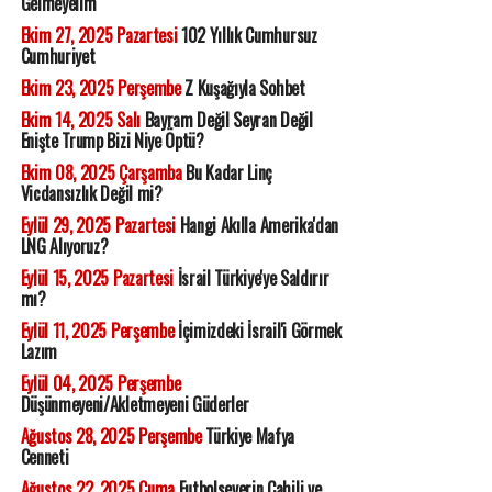
Gelmeyelim
Ekim 27, 2025 Pazartesi
102 Yıllık Cumhursuz
Cumhuriyet
Ekim 23, 2025 Perşembe
Z Kuşağıyla Sohbet
Ekim 14, 2025 Salı
Bayram Değil Seyran Değil
Enişte Trump Bizi Niye Öptü?
Ekim 08, 2025 Çarşamba
Bu Kadar Linç
Vicdansızlık Değil mi?
Eylül 29, 2025 Pazartesi
Hangi Akılla Amerika'dan
LNG Alıyoruz?
Eylül 15, 2025 Pazartesi
İsrail Türkiye'ye Saldırır
mı?
Eylül 11, 2025 Perşembe
İçimizdeki İsrail'i Görmek
Lazım
Eylül 04, 2025 Perşembe
Düşünmeyeni/Akletmeyeni Güderler
Ağustos 28, 2025 Perşembe
Türkiye Mafya
Cenneti
Ağustos 22, 2025 Cuma
Futbolseverin Cahili ve