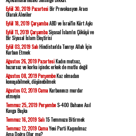
Açıklamalarındaki Sinsiliğe Dikkat
Eylül 30, 2019 Pazartesi
Bir Provokasyon Aracı
Olarak Aleviler
Eylül 18, 2019 Çarşamba
ABD ve İsrail'in Kürt Aşkı
Eylül 11, 2019 Çarşamba
Siyasal İslam'ın Çöküşü ve
Bir Siyasal İslam Eleştirisi
Eylül 03, 2019 Salı
Hindistan'da Tanrıyı Allah İçin
Kurban Etmek
Ağustos 26, 2019 Pazartesi
Kadın mutsuz,
huzursuz ve korku içinde; erkek de mutlu değil
Ağustos 08, 2019 Perşembe
Kaz olmadan
konuşabilmek, düşünebilmek
Ağustos 02, 2019 Cuma
Kurbanınızı murdar
etmeyin
Temmuz 25, 2019 Perşembe
S-400 Bahane Asıl
Kavga Başka
Temmuz 16, 2019 Salı
15 Temmuzu Bitirmek
Temmuz 12, 2019 Cuma
Yeni Parti Kaçınılmaz
Ama Doğru Olur mu?