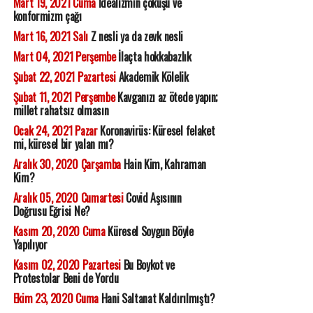
Mart 19, 2021 Cuma
İdealizmin çöküşü ve
konformizm çağı
Mart 16, 2021 Salı
Z nesli ya da zevk nesli
Mart 04, 2021 Perşembe
İlaçta hokkabazlık
Şubat 22, 2021 Pazartesi
Akademik Kölelik
Şubat 11, 2021 Perşembe
Kavganızı az ötede yapın;
millet rahatsız olmasın
Ocak 24, 2021 Pazar
Koronavirüs: Küresel felaket
mi, küresel bir yalan mı?
Aralık 30, 2020 Çarşamba
Hain Kim, Kahraman
Kim?
Aralık 05, 2020 Cumartesi
Covid Aşısının
Doğrusu Eğrisi Ne?
Kasım 20, 2020 Cuma
Küresel Soygun Böyle
Yapılıyor
Kasım 02, 2020 Pazartesi
Bu Boykot ve
Protestolar Beni de Yordu
Ekim 23, 2020 Cuma
Hani Saltanat Kaldırılmıştı?