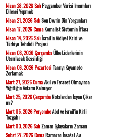
Nisan 28, 2026 Salı
Peygamber Varisi İmamları
Dilenci Yapmak
Nisan 21, 2026 Salı
Son Devrin Din Yorgunları
Nisan 17, 2026 Cuma
Kemalist Sistemin İflası
Nisan 14, 2026 Salı
İsrail'in Aidiyet Krizi ve
'Türkiye Tehdidi' Projesi
Nisan 08, 2026 Çarşamba
Ülke Liderlerinin
Utanılacak Sessizliği
Nisan 06, 2026 Pazartesi
Tanrıyı Kıyamete
Zorlamak
Mart 27, 2026 Cuma
Akıl ve Feraset Olmayınca
Yiğitliğin Anlamı Kalmıyor
Mart 25, 2026 Çarşamba
Notalardan İsyan Çıkar
mı?
Mart 05, 2026 Perşembe
Abd ve İsrail'in Kirli
Tezgahı
Mart 03, 2026 Salı
Zaman Eşkıyaların Zamanı
Şubat 27, 2026 Cuma
Ramazan İnşa/at Ayı