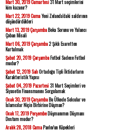
Mart 30, 2019 Cumartesi
31 Mart seçimlerini
kim kazanır?
Mart 22, 2019 Cuma
Yeni Zelanda'daki saldırının
düşündürdükleri
Mart 13, 2019 Çarşamba
Beka Sorunu ve Yalancı
Çoban Misali
Mart 06, 2019 Çarşamba
2 Şıklı Esaretten
Kurtulmak
Şubat 20, 2019 Çarşamba
Futbol Sadece Futbol
mudur?
Şubat 12, 2019 Salı
Ortadoğu Tipli İktidarların
Karakteristik Yapısı
Şubat 04, 2019 Pazartesi
31 Mart Seçimleri ve
Siyasetin Finansmanını Sorgulamak
Ocak 30, 2019 Çarşamba
Bu Ülkede Solcular ve
İslamcılar Niçin Birbirine Düşman?
Ocak 17, 2019 Perşembe
Düşmanımın Düşmanı
Dostum mudur?
Aralık 28, 2018 Cuma
Pavlov'un Köpekleri