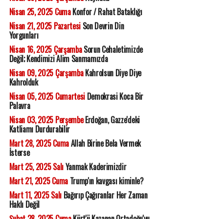
Nisan 25, 2025 Cuma
Konfor / Rahat Bataklığı
Nisan 21, 2025 Pazartesi
Son Devrin Din
Yorgunları
Nisan 16, 2025 Çarşamba
Sorun Cehaletimizde
Değil; Kendimizi Alim Sanmamızda
Nisan 09, 2025 Çarşamba
Kahrolsun Diye Diye
Kahrolduk
Nisan 05, 2025 Cumartesi
Demokrasi Koca Bir
Palavra
Nisan 03, 2025 Perşembe
Erdoğan, Gazze'deki
Katliamı Durdurabilir
Mart 28, 2025 Cuma
Allah Birine Bela Vermek
İsterse
Mart 25, 2025 Salı
Yanmak Kaderimizdir
Mart 21, 2025 Cuma
Trump'ın kavgası kiminle?
Mart 11, 2025 Salı
Bağırıp Çağıranlar Her Zaman
Haklı Değil
Şubat 28, 2025 Cuma
Kürt'ü Kazanan Ortadoğu'yu