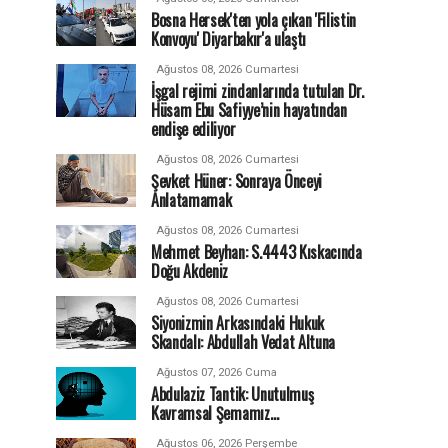
Bosna Hersek'ten yola çıkan 'Filistin
Konvoyu' Diyarbakır'a ulaştı
Ağustos 08, 2026 Cumartesi
İşgal rejimi zindanlarında tutulan Dr.
Hüsam Ebu Safiyye’nin hayatından
endişe ediliyor
Ağustos 08, 2026 Cumartesi
Şevket Hüner: Sonraya Önceyi
Anlatamamak
Ağustos 08, 2026 Cumartesi
Mehmet Beyhan: S.4443 Kıskacında
Doğu Akdeniz
Ağustos 08, 2026 Cumartesi
Siyonizmin Arkasındaki Hukuk
Skandalı: Abdullah Vedat Altuna
Ağustos 07, 2026 Cuma
Abdulaziz Tantik: Unutulmuş
Kavramsal Şemamız…
Ağustos 06, 2026 Perşembe