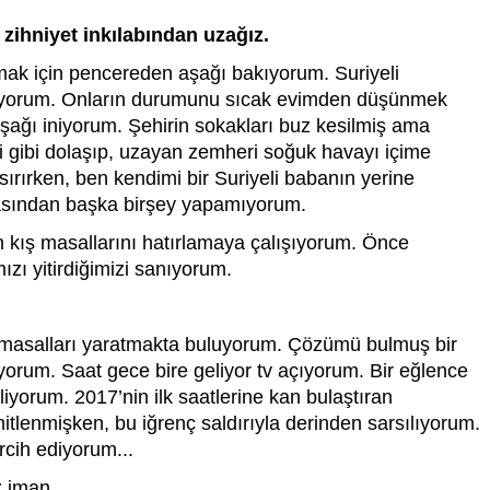
zihniyet inkılabından uzağız.
ak için pencereden aşağı bakıyorum. Suriyeli 
yorum. Onların durumunu sıcak evimden düşünmek 
aşağı iniyorum. Şehirin sokakları buz kesilmiş ama 
 gibi dolaşıp, uzayan zemheri soğuk havayı içime 
sırırken, ben kendimi bir Suriyeli babanın yerine 
asından başka birşey yapamıyorum.
 kış masallarını hatırlamaya çalışıyorum. Önce 
zı yitirdiğimizi sanıyorum. 
masalları yaratmakta buluyorum. Çözümü bulmuş bir 
yorum. Saat gece bire geliyor tv açıyorum. Bir eğlence 
liyorum. 2017’nin ilk saatlerine kan bulaştıran 
lenmişken, bu iğrenç saldırıyla derinden sarsılıyorum. 
rcih ediyorum...
iz iman…