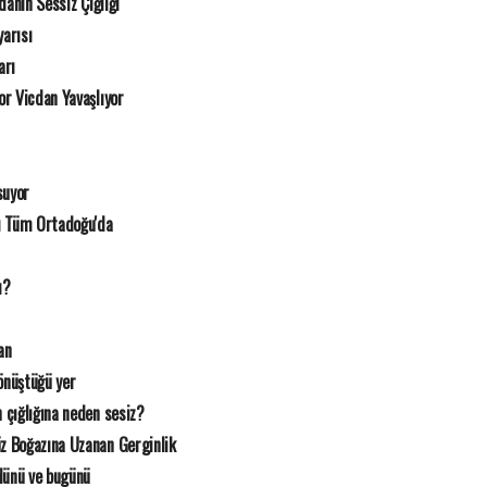
danın Sessiz Çığlığı
arısı
arı
r Vicdan Yavaşlıyor
suyor
ı Tüm Ortadoğu'da
ı?
an
nüştüğü yer
 çığlığına neden sesiz?
z Boğazına Uzanan Gerginlik
 dünü ve bugünü