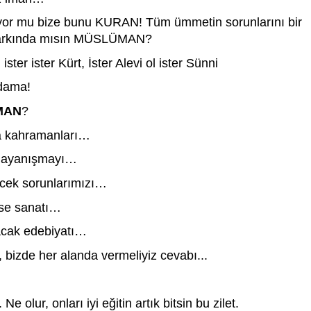
or mu bize bunu KURAN! Tüm ümmetin sorunlarını bir 
 farkında mısın MÜSLÜMAN? 
 ister ister Kürt, İster Alevi ol ister Sünni
adama!
MAN
?
da kahramanları… 
i dayanışmayı…
zecek sorunlarımızı…
ise sanatı…
tacak edebiyatı…
 bizde her alanda vermeliyiz cevabı...
 olur, onları iyi eğitin artık bitsin bu zilet.