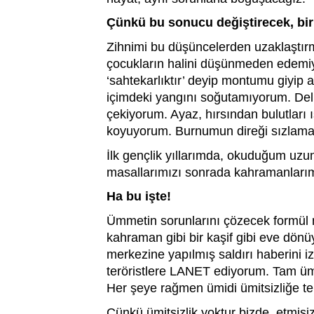
Çünkü bu sonucu değiştirecek, bir 
Zihnimi bu düşüncelerden uzaklaştırm
çocukların halini düşünmeden edemi
‘sahtekarlıktır’ deyip montumu giyip 
içimdeki yangını soğutamıyorum. Deli
çekiyorum. Ayaz, hırsından bulutları ı
koyuyorum. Burnumun direği sızlam
İlk gençlik yıllarımda, okuduğum uzun
masallarımızı sonrada kahramanlarımı
Ha bu işte!
Ümmetin sorunlarını çözecek formül 
kahraman gibi bir kaşif gibi eve dönü
merkezine yapılmış saldırı haberini iz
teröristlere LANET ediyorum. Tam ümit
Her şeye rağmen ümidi ümitsizliğe te
Çünkü ümitsizlik yoktur bizde, etmiş