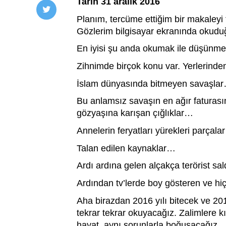
Tarih 31 aralık 2016 
Planım, tercüme ettiğim bir makaleyi t
Gözlerim bilgisayar ekranında okud
En iyisi şu anda okumak ile düşünmek
Zihnimde birçok konu var. Yerlerinden 
İslam dünyasında bitmeyen savaşla
Bu anlamsız savaşın en ağır faturas
gözyaşına karışan çığlıklar… 
Annelerin feryatları yürekleri parçala
Talan edilen kaynaklar… 
Ardı ardına gelen alçakça terörist sal
Ardından tv’lerde boy gösteren ve hiç
Aha birazdan 2016 yılı bitecek ve 201
tekrar tekrar okuyacağız. Zalimlere k
hayat, aynı sorunlarla boğuşacağız.