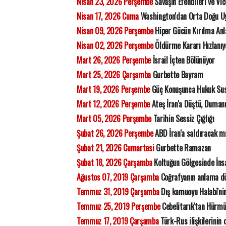
Nisan 23, 2026 Perşembe
Savaşın Efendileri ve Vic
Nisan 17, 2026 Cuma
Washington'dan Orta Doğu Uy
Nisan 09, 2026 Perşembe
Hiper Gücün Kırılma Anl
Nisan 02, 2026 Perşembe
Öldürme Kararı Hızlanıyo
Mart 26, 2026 Perşembe
İsrail İçten Bölünüyor
Mart 25, 2026 Çarşamba
Gurbette Bayram
Mart 19, 2026 Perşembe
Güç Konuşunca Hukuk Su
Mart 12, 2026 Perşembe
Ateş İran'a Düştü, Duman
Mart 05, 2026 Perşembe
Tarihin Sessiz Çığlığı
Şubat 26, 2026 Perşembe
ABD İran'a saldıracak m
Şubat 21, 2026 Cumartesi
Gurbette Ramazan
Şubat 18, 2026 Çarşamba
Koltuğun Gölgesinde İns
Ağustos 07, 2019 Çarşamba
Coğrafyanın anlama dö
Temmuz 31, 2019 Çarşamba
Dış kamuoyu Halabi'nin
Temmuz 25, 2019 Perşembe
Cebelitarık'tan Hürmü
Temmuz 17, 2019 Çarşamba
Türk-Rus ilişkilerinin