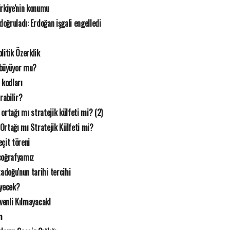
rkiye'nin konumu
n doğruladı: Erdoğan işgali engelledi
litik Özerklik
 büyüyor mu?
 kodları
rabilir?
k ortağı mı stratejik külfeti mi? (2)
 Ortağı mı Stratejik Külfeti mi?
çit töreni
coğrafyamız
doğu'nun tarihi tercihi
eyecek?
üvenli Kılmayacak!
m