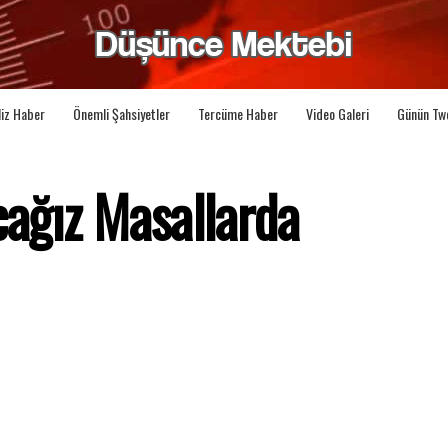
liz Haber
Önemli Şahsiyetler
Tercüme Haber
Video Galeri
Günün Tw
cağız Masallarda