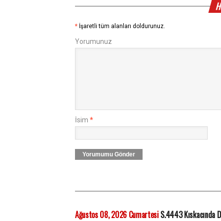
H
*
İşaretli tüm alanları doldurunuz.
Yorumunuz
İsim
*
Yorumumu Gönder
Ağustos 08, 2026 Cumartesi
S.4443 Kıskacında D