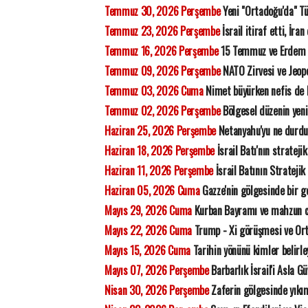
Temmuz 30, 2026 Perşembe
Yeni "Ortadoğu'da" Tü
Temmuz 23, 2026 Perşembe
İsrail itiraf etti, İra
Temmuz 16, 2026 Perşembe
15 Temmuz ve Erdem
Temmuz 09, 2026 Perşembe
NATO Zirvesi ve Jeopo
Temmuz 03, 2026 Cuma
Nimet büyürken nefis de
Temmuz 02, 2026 Perşembe
Bölgesel düzenin yeni
Haziran 25, 2026 Perşembe
Netanyahu'yu ne durdu
Haziran 18, 2026 Perşembe
İsrail Batı'nın strateji
Haziran 11, 2026 Perşembe
İsrail Batının Stratejik
Haziran 05, 2026 Cuma
Gazze'nin gölgesinde bir ge
Mayıs 29, 2026 Cuma
Kurban Bayramı ve mahzun 
Mayıs 22, 2026 Cuma
Trump - Xi görüşmesi ve Orta
Mayıs 15, 2026 Cuma
Tarihin yönünü kimler belirl
Mayıs 07, 2026 Perşembe
Barbarlık İsrail'i Asla G
Nisan 30, 2026 Perşembe
Zaferin gölgesinde yıkı