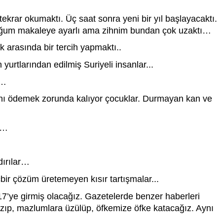
ekrar okumaktı. Üç saat sonra yeni bir yıl başlayacaktı. 
uğum makaleye ayarlı ama zihnim bundan çok uzaktı…
 arasında bir tercih yapmaktı..
yurtlarından edilmiş Suriyeli insanlar... 
r… 
ını ödemek zorunda kalıyor çocuklar. Durmayan kan ve 
r… 
dırılar… 
bir çözüm üretemeyen kısır tartışmalar...
7’ye girmiş olacağız. Gazetelerde benzer haberleri 
ızıp, mazlumlara üzülüp, öfkemize öfke katacağız. Aynı 