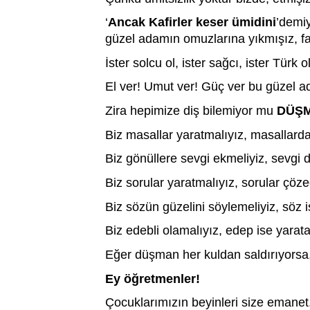
‘
Ancak Kafirler keser ümidini
’
demiy
güzel adamın omuzlarına yıkmışız,
İster solcu ol, ister sağcı, ister Türk ol
El ver! Umut ver! Güç ver bu güzel 
Zira hepimize diş bilemiyor mu 
DÜŞ
Biz masallar yaratmalıyız, masallar
Biz gönüllere sevgi ekmeliyiz, sevg
Biz sorular yaratmalıyız, sorular çö
Biz sözün güzelini söylemeliyiz, söz 
Biz edebli olamalıyız, edep ise yara
Eğer düşman her kuldan saldırıyorsa,
Ey öğretmenler! 
Çocuklarımızın beyinleri size emanet. Ne