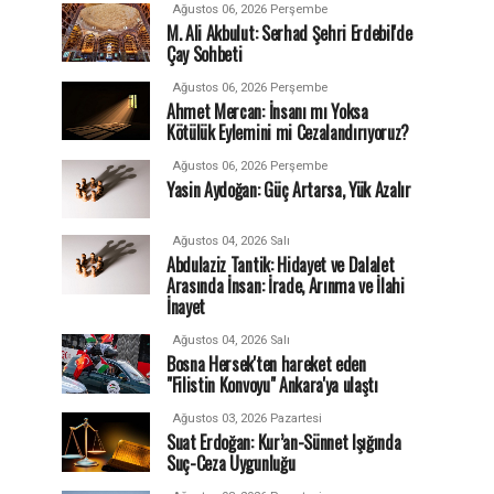
Ağustos 06, 2026 Perşembe
M. Ali Akbulut: Serhad Şehri Erdebil'de
Çay Sohbeti
Ağustos 06, 2026 Perşembe
Ahmet Mercan: İnsanı mı Yoksa
Kötülük Eylemini mi Cezalandırıyoruz?
Ağustos 06, 2026 Perşembe
Yasin Aydoğan: Güç Artarsa, Yük Azalır
Ağustos 04, 2026 Salı
Abdulaziz Tantik: Hidayet ve Dalalet
Arasında İnsan: İrade, Arınma ve İlahi
İnayet
Ağustos 04, 2026 Salı
Bosna Hersek'ten hareket eden
"Filistin Konvoyu" Ankara'ya ulaştı
Ağustos 03, 2026 Pazartesi
Suat Erdoğan: Kur’an-Sünnet Işığında
Suç-Ceza Uygunluğu