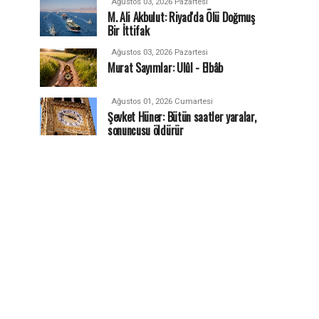
Ağustos 03, 2026 Pazartesi
M. Ali Akbulut: Riyad'da Ölü Doğmuş
Bir İttifak
Ağustos 03, 2026 Pazartesi
Murat Sayımlar: Ulûl - Elbâb
Ağustos 01, 2026 Cumartesi
Şevket Hüner: Bütün saatler yaralar,
sonuncusu öldürür