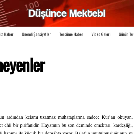
liz Haber
Önemli Şahsiyetler
Tercüme Haber
Video Galeri
Günün Tw
meyenler
nun ardından kelamı uzatmaz muhataplarına sadece Kur’an okuyan,
 ehli bir pirifânidir. Hayatının bu son deminde emektarı, kardeşliği,
risli hanımı ile küçük bir dergâhta yaşar. Balat’ın unutulmuşluğunun ve