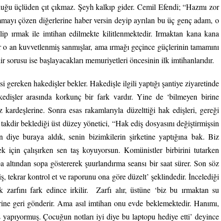
duğu üçlüden çıt çıkmaz. Şeyh kalkıp gider. Cemil Efendi; “Hazmı zor
mayı çözen diğerlerine haber versin deyip ayrılan bu üç genç adam, o
 gelip ırmak ile imtihan edilmekte kilitlenmektedir. Irmaktan kana kana
 o an kuvvetlenmiş sanmışlar, ama ırmağı geçince güçlerinin tamamını
r sorusu ise başlayacakları memuriyetleri öncesinin ilk imtihanlarıdır.
 gereken hakedişler bekler. Hakedişle ilgili yaptığı şantiye ziyaretinde
akedişler arasında korkunç bir fark vardır. Yine de ‘bilmeyen birine
kardeşlerine. Sonra esas rakamlarıyla düzelttiği hak edişleri, gereği
 takdir beklediği üst düzey yönetici, “Hak ediş dosyasını değiştirmişsin
in diye buraya aldık, senin bizimkilerin şirketine yaptığına bak. Biz
ek için çalışırken sen taş koyuyorsun. Komünistler birbirini tutarken
 altından sopa göstererek şuurlandırma seansı bir saat sürer. Son söz
ş, tekrar kontrol et ve raporunu ona göre düzelt’ şeklindedir. İncelediği
 zarfını fark edince irkilir. Zarfı alır, üstüne ‘biz bu ırmaktan su
erine geri gönderir. Ama asıl imtihan onu evde beklemektedir. Hanımı,
 yapıyormuş. Çocuğun notları iyi diye bu laptopu hediye etti’ deyince