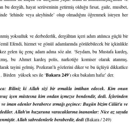
an bu dergâh, hayat serüveninin getirmiş olduğu fırsat, gaile, musibet,
ezdinde ‘lehinde veya aleyhinde’ olup olmadığını öğrenmek isteyen her
inmiş yoksulluk ve derbederlik, dergâhtan içeri adım atılınca güçlü bir
 Cemil Efendi, hizmet ve gönül adamlarında görülebilecek bir içkinlikle
 kez gelen üç genç adam adına söz alır. ‘Seydam, bu Mustafa kardeş,
kmış, bu Ahmet kardeş polis, narkotiğe komiser olarak atanmış.
ak tayini gelmiş. Pozkıran’lı gözlerini diker ve bu üçlüyü dikkatlice
Bakara 249
… Birden yüksek ses ile ‘
’ı oku bakalım hafız’ der.
lınca: Biliniz ki Allah sizi bir ırmakla imtihan edecek. Kim onun
 avuç içen müstesna kim ondan içmezse bendendir, dedi. İçlerinden
ût ve iman edenler beraberce ırmağı geçince: Bugün bizim Câlût'a ve
dediler. Allah'ın huzuruna varacaklarına inananlar: Nice az sayıda
(
 yenmiştir. Allah sabredenlerle beraberdir, dedi
Bakara / 249)