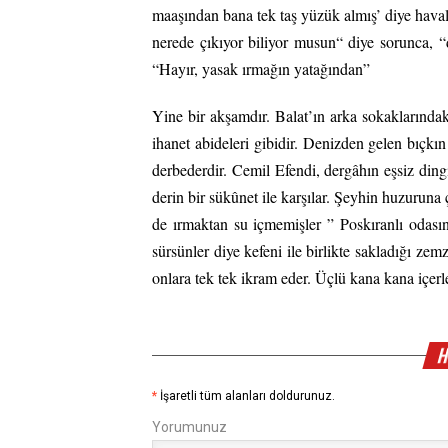
maaşından bana tek taş yüzük almış’ diye hav
nerede çıkıyor biliyor musun“ diye sorunca, “
“Hayır, yasak ırmağın yatağından”
Yine bir akşamdır. Balat’ın arka sokaklarındak
ihanet abideleri gibidir. Denizden gelen bıçkın 
derbederdir. Cemil Efendi, dergâhın eşsiz dingi
derin bir sükûnet ile karşılar. Şeyhin huzurun
de ırmaktan su içmemişler ” Poskıranlı odası
sürsünler diye kefeni ile birlikte sakladığı z
onlara tek tek ikram eder. Üçlü kana kana içe
H
*
İşaretli tüm alanları doldurunuz.
Yorumunuz