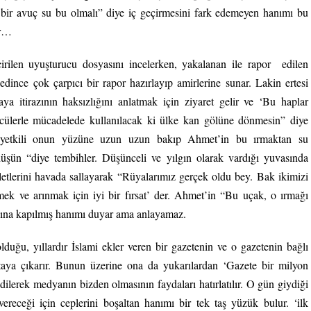
u bir avuç su bu olmalı” diye iç geçirmesini fark edemeyen hanımı bu
er…
irilen uyuşturucu dosyasını incelerken, yakalanan ile rapor edilen
dince çok çarpıcı bir rapor hazırlayıp amirlerine sunar. Lakin ertesi
aya itirazının haksızlığını anlatmak için ziyaret gelir ve ‘Bu haplar
ücülerle mücadelede kullanılacak ki ülke kan gölüne dönmesin” diye
l yetkili onun yüzüne uzun uzun bakıp Ahmet’in bu ırmaktan su
üşün “diye tembihler. Düşünceli ve yılgın olarak vardığı yuvasında
letlerini havada sallayarak “Rüyalarımız gerçek oldu bey. Bak ikimizi
mek ve arınmak için iyi bir fırsat’ der. Ahmet’in “Bu uçak, o ırmağı
anına kapılmış hanımı duyar ama anlayamaz.
uğu, yıllardır İslami ekler veren bir gazetenin ve o gazetenin bağlı
aya çıkarır. Bunun üzerine ona da yukarılardan ‘Gazete bir milyon
edilerek medyanın bizden olmasının faydaları hatırlatılır. O gün giydiği
ereceği için ceplerini boşaltan hanımı bir tek taş yüzük bulur. ‘ilk