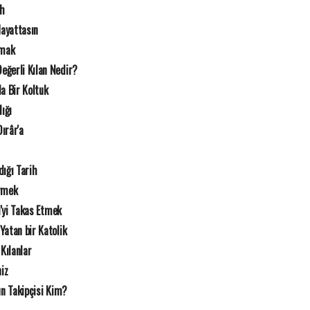
ah
Hayattasın
rmak
eğerli Kılan Nedir?
a Bir Koltuk
lığı
ırâr'a
dığı Tarih
örmek
i'yi Takas Etmek
atan bir Katolik
Kılanlar
iz
un Takipçisi Kim?