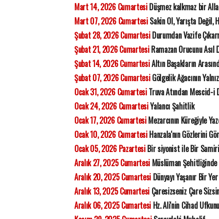
Mart 14, 2026 Cumartesi
Düşmez kalkmaz bir All
Mart 07, 2026 Cumartesi
Sakin Ol, Yarışta Değil, 
Şubat 28, 2026 Cumartesi
Durumdan Vazife Çıka
Şubat 21, 2026 Cumartesi
Ramazan Orucunu Asıl D
Şubat 14, 2026 Cumartesi
Altın Başakların Arasınd
Şubat 07, 2026 Cumartesi
Gölgelik Ağacının Yalnız
Ocak 31, 2026 Cumartesi
Truva Atından Mescid-i D
Ocak 24, 2026 Cumartesi
Yalancı Şahitlik
Ocak 17, 2026 Cumartesi
Mezarcının Küreğiyle Yaz
Ocak 10, 2026 Cumartesi
Hanzala'nın Gözlerini G
Ocak 05, 2026 Pazartesi
Bir siyonist ile Bir Samir
Aralık 27, 2025 Cumartesi
Müslüman Şehitliğinde Y
Aralık 20, 2025 Cumartesi
Dünyayı Yaşanır Bir Yer 
Aralık 13, 2025 Cumartesi
Çaresizseniz Çare Sizsin
Aralık 06, 2025 Cumartesi
Hz. Ali'nin Cihad Ufkun