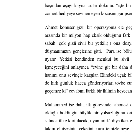
başından aşağı kaynar sular dökülür. “işte b
cömert hediyeye sevinemeyen kocasını garips
Ahmet komiser gizli bir operasyonla ele geç
arasında bir milyon hap eksik olduğunu fark e
sabah, çok gizli sivil bir yetkili(!) ona dosy
düşmanımızın gençlerine gitti. Para ise böl
uyarır. Yetkisi kendinden menkul bu sivi
içmeyeceğini anlayınca “evine git bir daha d
hanımı onu sevinçle karşılar. Elindeki uçak bi
de kırk günlük hacca gönderiyorlar; tövbe et
geçemez ki” cevabını farklı bir iklimin heyec
Muhammed ise daha ilk görevinde, abonesi old
olduğu holdingin büyük bir yolsuzluğunu ort
satınca ülke kurtulacak, uyan artık’ diye ikaz 
takım elbisesinin ceketini kuru temizlemeye v