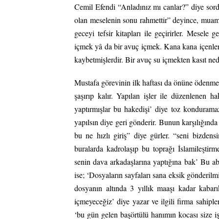
Cemil Efendi “Anladınız mı canlar?” diye sor
olan meselenin sonu rahmettir” deyince, muam
geceyi tefsir kitapları ile geçirirler. Mesele
içmek yâ da bir avuç içmek. Kana kana içenler
kaybetmişlerdir. Bir avuç su içmekten kasıt nedi
Mustafa görevinin ilk haftası da önüne ödenmesi
şaşırıp kalır. Yapılan işler ile düzenlenen h
yaptırmışlar bu hakedişi’ diye toz konduramaz 
yapılsın diye geri gönderir. Bunun karşılığında
bu ne hızlı giriş” diye gürler. “seni bizdens
buralarda kadrolaşıp bu toprağı İslamileştirm
senin dava arkadaşlarına yaptığına bak’ Bu aba
ise; ‘Dosyaların sayfaları sana eksik gönderilmi
dosyanın altında 3 yıllık maaşı kadar kabarık
içmeyeceğiz’ diye yazar ve ilgili firma sahipl
‘bu gün gelen başörtülü hanımın kocası size iş