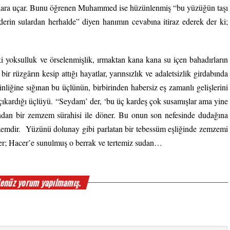
alara uçar. Bunu öğrenen Muhammed ise hüzünlenmiş “bu yüzüğün taşı
derin sulardan herhalde” diyen hanımın cevabına itiraz ederek der ki;
i yoksulluk ve örselenmişlik, ırmaktan kana kana su içen bahadırların
bir rüzgârın kesip attığı hayatlar, yarınsızlık ve adaletsizlik girdabında
nliğine sığınan bu üçlünün, birbirinden habersiz eş zamanlı gelişlerini
a çıkardığı üçlüyü. “Seydam’ der, ‘bu üç kardeş çok susamışlar ama yine
ndan bir zemzem sürahisi ile döner. Bu onun son nefesinde dudağına
emzemdir. Yüzünü dolunay gibi parlatan bir tebessüm eşliğinde zemzemi
rler; Hacer’e sunulmuş o berrak ve tertemiz sudan…
enüz yorum yapılmamış.