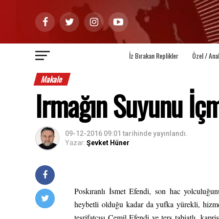
İz Bırakan Replikler
Özel / Ana
Makale
Irmağın Suyunu İç
09-12-2016 09:01
tarihinde yayınlandı.
Yazar:
Şevket Hüner
Poskıranlı İsmet Efendi, son hac yolculuğu
heybetli olduğu kadar da yufka yürekli, hizmet
teşrifatçısı Cemil Efendi ve ters tabiatlı, kap