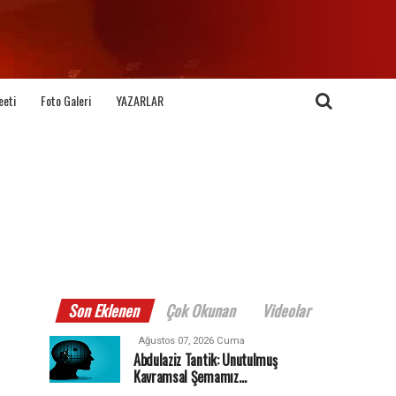
eeti
Foto Galeri
YAZARLAR
Son Eklenen
Çok Okunan
Videolar
Ağustos 07, 2026 Cuma
Abdulaziz Tantik: Unutulmuş
Kavramsal Şemamız…