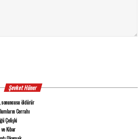
Şevket Hüner
, sonuncusu öldürür
zlumların Cerrahı
ğü Çelişki
r ve Kibar
yatı Okumak