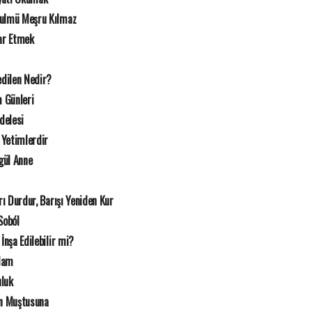
Zulmü Meşru Kılmaz
rar Etmek
dilen Nedir?
 Günleri
delesi
 Yetimlerdir
gül Anne
rı Durdur, Barışı Yeniden Kur
Soból
İnşa Edilebilir mi?
Adam
uluk
n Muştusuna