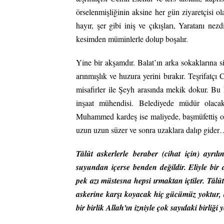
örselenmişliğinin aksine her gün ziyaretçisi ol
hayır, şer gibi iniş ve çıkışları, Yaratanı n
kesimden müminlerle dolup boşalır.
Yine bir akşamdır. Balat’ın arka sokaklarına s
arınmışlık ve huzura yerini bırakır. Teşrifatçı
misafirler ile Şeyh arasında mekik dokur. Bu
inşaat mühendisi. Belediyede müdür olaca
Muhammed kardeş ise maliyede, başmüfettiş olar
uzun uzun süzer ve sonra uzaklara dalıp gider
Tâlût askerlerle beraber (cihat için) ayrı
suyundan içerse benden değildir. Eliyle bir
pek azı müstesna hepsi ırmaktan içtiler. Tâl
askerine karşı koyacak hiç gücümüz yoktur, 
bir birlik Allah'ın izniyle çok sayıdaki birliği