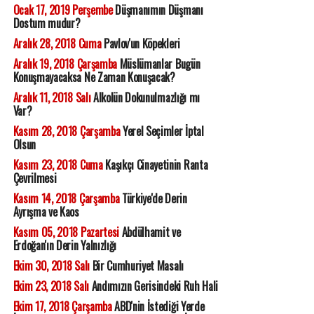
Ocak 17, 2019 Perşembe
Düşmanımın Düşmanı
Dostum mudur?
Aralık 28, 2018 Cuma
Pavlov'un Köpekleri
Aralık 19, 2018 Çarşamba
Müslümanlar Bugün
Konuşmayacaksa Ne Zaman Konuşacak?
Aralık 11, 2018 Salı
Alkolün Dokunulmazlığı mı
Var?
Kasım 28, 2018 Çarşamba
Yerel Seçimler İptal
Olsun
Kasım 23, 2018 Cuma
Kaşıkçı Cinayetinin Ranta
Çevrilmesi
Kasım 14, 2018 Çarşamba
Türkiye'de Derin
Ayrışma ve Kaos
Kasım 05, 2018 Pazartesi
Abdülhamit ve
Erdoğan'ın Derin Yalnızlığı
Ekim 30, 2018 Salı
Bir Cumhuriyet Masalı
Ekim 23, 2018 Salı
Andımızın Gerisindeki Ruh Hali
Ekim 17, 2018 Çarşamba
ABD'nin İstediği Yerde