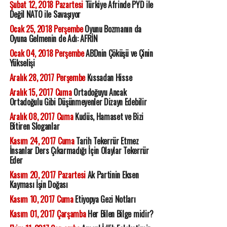
Şubat 12, 2018 Pazartesi
Türkiye Afrinde PYD ile
Değil NATO ile Savaşıyor
Ocak 25, 2018 Perşembe
Oyunu Bozmanın da
Oyuna Gelmenin de Adı: AFRİN
Ocak 04, 2018 Perşembe
ABDnin Çöküşü ve Çinin
Yükselişi
Aralık 28, 2017 Perşembe
Kıssadan Hisse
Aralık 15, 2017 Cuma
Ortadoğuyu Ancak
Ortadoğulu Gibi Düşünmeyenler Dizayn Edebilir
Aralık 08, 2017 Cuma
Kudüs, Hamaset ve Bizi
Bitiren Sloganlar
Kasım 24, 2017 Cuma
Tarih Tekerrür Etmez
İnsanlar Ders Çıkarmadığı İçin Olaylar Tekerrür
Eder
Kasım 20, 2017 Pazartesi
Ak Partinin Eksen
Kayması İşin Doğası
Kasım 10, 2017 Cuma
Etiyopya Gezi Notları
Kasım 01, 2017 Çarşamba
Her Bilen Bilge midir?