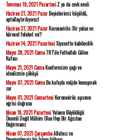
Temmuz 19, 2021 Pazartesi
Z ya da zevk nesli
Haziran 27, 2021 Pazar
Beyinlerimiz küçüldü,
aptallaştırılıyoruz!
Haziran 27, 2021 Pazar
Koronavirüs: Bir yalan ve
küresel felaket mi?
Haziran 14, 2021 Pazartesi
Siyasette kabilecilik
Mayıs 28, 2021 Cuma
TRT'de Fethullah Gülen
Kafası
Mayıs 21, 2021 Cuma
Konformizm çağı ve
idealizmin çöküşü
Mayıs 07, 2021 Cuma
Bu kafayla müjde konuşmak
zor
Mayıs 01, 2021 Cumartesi
Koronavirüs aşısının
eğrisi doğrusu
Nisan 19, 2021 Pazartesi
Yalanın Büyüklüğü
Önemli Değil Mühim Olan Hep Bir Ağızdan
Bağırmanız
Nisan 07, 2021 Çarşamba
Allahsız ve
Peygambersiz bir İslam hülyası