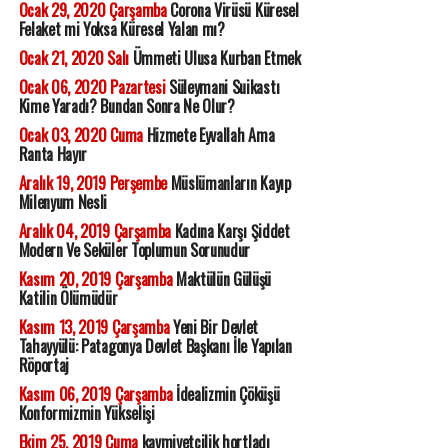
Ocak 29, 2020 Çarşamba
Corona Virüsü Küresel
Felaket mi Yoksa Küresel Yalan mı?
Ocak 21, 2020 Salı
Ümmeti Ulusa Kurban Etmek
Ocak 06, 2020 Pazartesi
Süleymani Suikastı
Kime Yaradı? Bundan Sonra Ne Olur?
Ocak 03, 2020 Cuma
Hizmete Eyvallah Ama
Ranta Hayır
Aralık 19, 2019 Perşembe
Müslümanların Kayıp
Milenyum Nesli
Aralık 04, 2019 Çarşamba
Kadına Karşı Şiddet
Modern Ve Seküler Toplumun Sorunudur
Kasım 20, 2019 Çarşamba
Maktülün Gülüşü
Katilin Ölümüdür
Kasım 13, 2019 Çarşamba
Yeni Bir Devlet
Tahayyülü: Patagonya Devlet Başkanı İle Yapılan
Röportaj
Kasım 06, 2019 Çarşamba
İdealizmin Çöküşü
Konformizmin Yükselişi
Ekim 25, 2019 Cuma
kavmiyetçilik hortladı