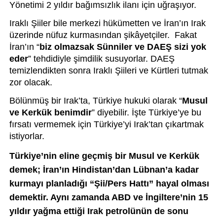
Yönetimi 2 yıldır bağımsızlık ilanı için uğraşıyor. 
Iraklı Şiiler bile merkezi hükümetten ve İran’ın Irak 
üzerinde nüfuz kurmasından şikâyetçiler.  Fakat 
İran’ın “
biz olmazsak Sünniler ve DAEŞ sizi yok 
eder
” tehdidiyle şimdilik susuyorlar. DAEŞ 
temizlendikten sonra Iraklı Şiileri ve Kürtleri tutmak 
zor olacak.
Bölünmüş bir Irak’ta, Türkiye hukuki olarak “
Musul 
ve Kerkük benimdir
” diyebilir. İşte Türkiye’ye bu 
fırsatı vermemek için Türkiye’yi Irak’tan çıkartmak 
istiyorlar.
Türkiye’nin eline geçmiş bir Musul ve Kerkük 
demek; İran’ın Hindistan’dan Lübnan’a kadar 
kurmayı planladığı “Şii/Pers Hattı” hayal olması 
demektir. Aynı zamanda ABD ve İngiltere’nin 15 
yıldır yağma ettiği Irak petrolünün de sonu 