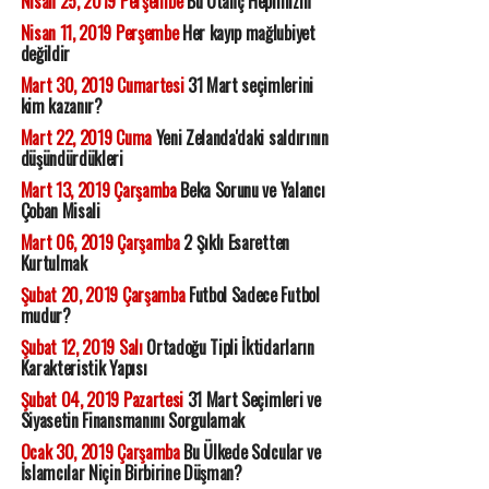
Nisan 25, 2019 Perşembe
Bu Utanç Hepimizin
Nisan 11, 2019 Perşembe
Her kayıp mağlubiyet
değildir
Mart 30, 2019 Cumartesi
31 Mart seçimlerini
kim kazanır?
Mart 22, 2019 Cuma
Yeni Zelanda'daki saldırının
düşündürdükleri
Mart 13, 2019 Çarşamba
Beka Sorunu ve Yalancı
Çoban Misali
Mart 06, 2019 Çarşamba
2 Şıklı Esaretten
Kurtulmak
Şubat 20, 2019 Çarşamba
Futbol Sadece Futbol
mudur?
Şubat 12, 2019 Salı
Ortadoğu Tipli İktidarların
Karakteristik Yapısı
Şubat 04, 2019 Pazartesi
31 Mart Seçimleri ve
Siyasetin Finansmanını Sorgulamak
Ocak 30, 2019 Çarşamba
Bu Ülkede Solcular ve
İslamcılar Niçin Birbirine Düşman?