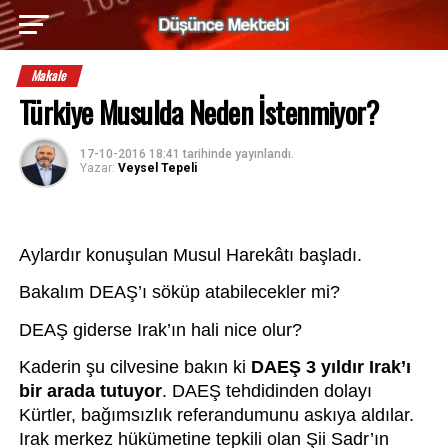
Makale
Türkiye Musulda Neden İstenmiyor?
17-10-2016 18:41
tarihinde yayınlandı.
Yazar:
Veysel Tepeli
Aylardır konuşulan Musul Harekâtı başladı. 
Bakalım DEAŞ’ı söküp atabilecekler mi?
DEAŞ giderse Irak’ın hali nice olur? 
Kaderin şu cilvesine bakın ki 
DAEŞ 3 yıldır Irak’ı 
bir arada tutuyor
. DAEŞ tehdidinden dolayı 
Kürtler, bağımsızlık referandumunu askıya aldılar. 
Irak merkez hükümetine tepkili olan Şii Sadr’ın 