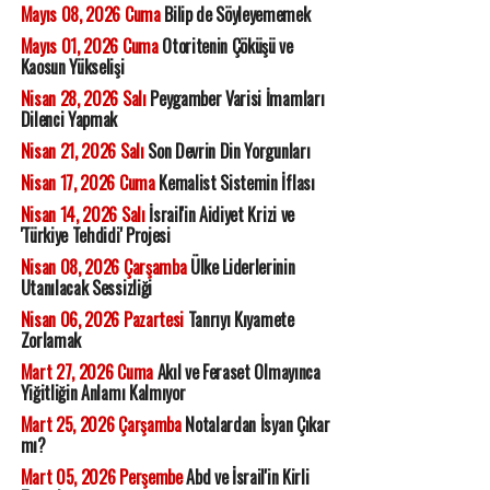
Mayıs 08, 2026 Cuma
Bilip de Söyleyememek
Mayıs 01, 2026 Cuma
Otoritenin Çöküşü ve
Kaosun Yükselişi
Nisan 28, 2026 Salı
Peygamber Varisi İmamları
Dilenci Yapmak
Nisan 21, 2026 Salı
Son Devrin Din Yorgunları
Nisan 17, 2026 Cuma
Kemalist Sistemin İflası
Nisan 14, 2026 Salı
İsrail'in Aidiyet Krizi ve
'Türkiye Tehdidi' Projesi
Nisan 08, 2026 Çarşamba
Ülke Liderlerinin
Utanılacak Sessizliği
Nisan 06, 2026 Pazartesi
Tanrıyı Kıyamete
Zorlamak
Mart 27, 2026 Cuma
Akıl ve Feraset Olmayınca
Yiğitliğin Anlamı Kalmıyor
Mart 25, 2026 Çarşamba
Notalardan İsyan Çıkar
mı?
Mart 05, 2026 Perşembe
Abd ve İsrail'in Kirli