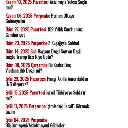
Kasım 10, 2025 Pazartesi
Aciz miyiz Yoksa Suçlu
mu?
Kasım 06, 2025 Perşembe
Hemen Oltaya
Gelmeyelim
Ekim 27, 2025 Pazartesi
102 Yıllık Cumhursuz
Cumhuriyet
Ekim 23, 2025 Perşembe
Z Kuşağıyla Sohbet
Ekim 14, 2025 Salı
Bayram Değil Seyran Değil
Enişte Trump Bizi Niye Öptü?
Ekim 08, 2025 Çarşamba
Bu Kadar Linç
Vicdansızlık Değil mi?
Eylül 29, 2025 Pazartesi
Hangi Akılla Amerika'dan
LNG Alıyoruz?
Eylül 15, 2025 Pazartesi
İsrail Türkiye'ye Saldırır
mı?
Eylül 11, 2025 Perşembe
İçimizdeki İsrail'i Görmek
Lazım
Eylül 04, 2025 Perşembe
Düşünmeyeni/Akletmeyeni Güderler