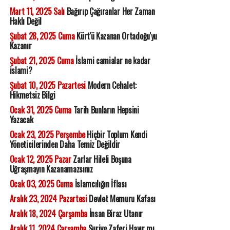
Mart 11, 2025 Salı
Bağırıp Çağıranlar Her Zaman
Haklı Değil
Şubat 28, 2025 Cuma
Kürt'ü Kazanan Ortadoğu'yu
Kazanır
Şubat 21, 2025 Cuma
İslami camialar ne kadar
islami?
Şubat 10, 2025 Pazartesi
Modern Cehalet:
Hikmetsiz Bilgi
Ocak 31, 2025 Cuma
Tarih Bunların Hepsini
Yazacak
Ocak 23, 2025 Perşembe
Hiçbir Toplum Kendi
Yöneticilerinden Daha Temiz Değildir
Ocak 12, 2025 Pazar
Zarlar Hileli Boşuna
Uğraşmayın Kazanamazsınız
Ocak 03, 2025 Cuma
İslamcılığın İflası
Aralık 23, 2024 Pazartesi
Devlet Memuru Kafası
Aralık 18, 2024 Çarşamba
İnsan Biraz Utanır
Aralık 11, 2024 Çarşamba
Suriye Zaferi Hayır mı