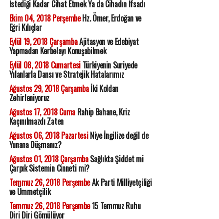
İstediği Kadar Cihat Etmek Ya da Cihadın İfsadı
Ekim 04, 2018 Perşembe
Hz. Ömer, Erdoğan ve
Eğri Kılıçlar
Eylül 19, 2018 Çarşamba
Ajitasyon ve Edebiyat
Yapmadan Kerbelayı Konuşabilmek
Eylül 08, 2018 Cumartesi
Türkiyenin Suriyede
Yılanlarla Dansı ve Stratejik Hatalarımız
Ağustos 29, 2018 Çarşamba
İki Koldan
Zehirleniyoruz
Ağustos 17, 2018 Cuma
Rahip Bahane, Kriz
Kaçınılmazdı Zaten
Ağustos 06, 2018 Pazartesi
Niye İngilize değil de
Yunana Düşmanız?
Ağustos 01, 2018 Çarşamba
Sağlıkta Şiddet mi
Çarpık Sistemin Cinneti mi?
Temmuz 26, 2018 Perşembe
Ak Parti Milliyetçiliği
ve Ümmetçilik
Temmuz 26, 2018 Perşembe
15 Temmuz Ruhu
Diri Diri Gömülüyor