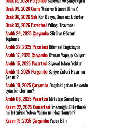
Ocak 15, 2026 Perşembe
Saraylar ve Şakşakçılar
Ocak 09, 2026 Cuma
'Hain ve Fitneci Olmak'
Ocak 06, 2026 Salı
Kör Dünya, Onursuz Liderler
Ocak 05, 2026 Pazartesi
Yılbaşı Travması
Aralık 24, 2025 Çarşamba
Sürü ve Gösteri
Toplumu
Aralık 22, 2025 Pazartesi
Bilimsel Engizisyon
Aralık 17, 2025 Çarşamba
Oturan Yapışıp Kalıyor
Aralık 15, 2025 Pazartesi
Siyasal İslam Yoktur
Aralık 11, 2025 Perşembe
Suriye Zaferi Hayır mı
Şer mi?
Aralık 10, 2025 Çarşamba
Dağdaki çoban ile senin
oyun bir olur mu?
Aralık 08, 2025 Pazartesi
Milletçe Cinnetteyiz
Kasım 22, 2025 Cumartesi
İmamoğlu, Bitirilmek
mi İsteniyor Yoksa Yarına mı Hazırlanıyor?
Kasım 19, 2025 Çarşamba
Yapan Bilir