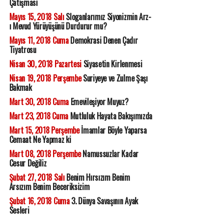
Çatışması
Mayıs 15, 2018 Salı
Sloganlarımız Siyonizmin Arz-
ı Mevud Yürüyüşünü Durdurur mu?
Mayıs 11, 2018 Cuma
Demokrasi Denen Çadır
Tiyatrosu
Nisan 30, 2018 Pazartesi
Siyasetin Kirlenmesi
Nisan 19, 2018 Perşembe
Suriyeye ve Zulme Şaşı
Bakmak
Mart 30, 2018 Cuma
Emevileşiyor Muyuz?
Mart 23, 2018 Cuma
Mutluluk Hayata Bakışımızda
Mart 15, 2018 Perşembe
İmamlar Böyle Yaparsa
Cemaat Ne Yapmaz ki
Mart 08, 2018 Perşembe
Namussuzlar Kadar
Cesur Değiliz
Şubat 27, 2018 Salı
Benim Hırsızım Benim
Arsızım Benim Beceriksizim
Şubat 16, 2018 Cuma
3. Dünya Savaşının Ayak
Sesleri