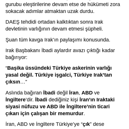
gurubu eleştirilerine devam etse de hükümeti zora 
sokacak adımlar atmaktan uzak durdu.
DAEŞ tehdidi ortadan kalktıktan sonra Irak 
devletinin varlığının devam etmesi şüpheli.
Şuan tüm kavga Irak’ın paylaşımı konusunda.
Irak Başbakanı İbadi aylardır avazı çıktığı kadar 
bağırıyor:
“
Başika üssündeki Türkiye askerinin varlığı 
yasal değil. Türkiye işgalci, Türkiye Irak’tan 
çıksın
…”
Aslında bağıran 
İbadi 
değil 
İran
, 
ABD
 ve 
İngiltere
’dir. 
İbadi 
dediğiniz kişi 
İran’ın Iraktaki 
siyasi nüfuzu ve ABD ile İngiltere’nin ticari 
çıkarı için çalışan bir memurdur
. 
İran, ABD ve İngiltere Türkiye’ye “
çık
” dese 