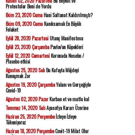
Kasım 02, 2020 Pazartesi
Bu Boykot ve
Protestolar Beni de Yordu
Ekim 23, 2020 Cuma
Hani Saltanat Kaldırılmıştı?
Ekim 09, 2020 Cuma
Kanıksamak En Büyük
Felaket
Eylül 28, 2020 Pazartesi
Utanç Manifestosu
Eylül 23, 2020 Çarşamba
Pavlov'un Köpekleri
Eylül 12, 2020 Cumartesi
Koronada Nosebo /
Plasebo etkisi
Ağustos 25, 2020 Salı
Bu Kafayla Müjdeyi
Konuşmak Zor
Ağustos 19, 2020 Çarşamba
Yalanı ve Gerçeğiyle
Covid-19
Ağustos 02, 2020 Pazar
Kurban et ve mutlu kal
Temmuz 14, 2020 Salı
Ayasofya Kararı Üzerine
Haziran 25, 2020 Perşembe
İzleye İzleye
Tükeniyoruz
Haziran 18, 2020 Perşembe
Covit-19 Milat Olur