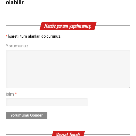
olabilir
. 
Henüz yorum yapılmamış.
*
İşaretli tüm alanları doldurunuz.
Yorumunuz
İsim
*
Yorumumu Gönder
Veysel Tepeli