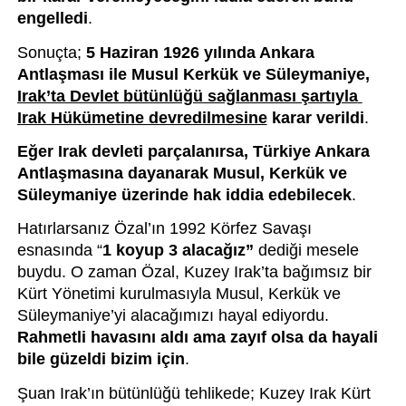
engelledi
.
Sonuçta; 
5 Haziran 1926 yılında Ankara 
Antlaşması ile Musul Kerkük ve Süleymaniye, 
Irak’ta Devlet bütünlüğü sağlanması şartıyla 
Irak Hükümetine devredilmesine
 karar verildi
.
Eğer Irak devleti parçalanırsa, Türkiye Ankara 
Antlaşmasına dayanarak Musul, Kerkük ve 
Süleymaniye üzerinde hak iddia edebilecek
. 
Hatırlarsanız Özal’ın 1992 Körfez Savaşı 
esnasında “
1 koyup 3 alacağız”
 dediği mesele 
buydu. O zaman Özal, Kuzey Irak’ta bağımsız bir 
Kürt Yönetimi kurulmasıyla Musul, Kerkük ve 
Süleymaniye’yi alacağımızı hayal ediyordu. 
Rahmetli havasını aldı ama zayıf olsa da hayali 
bile güzeldi bizim için
.
Şuan Irak’ın bütünlüğü tehlikede; Kuzey Irak Kürt 