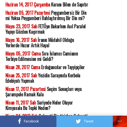
Haziran 14, 2017 Çarşamba
Kuranı Bilen de Sapıtır
Haziran 05, 2017 Pazartesi
Peygambersiz Bir Din
mi Yoksa Peygamberi İlahlaştırılmış Bir Din mi?
Mayıs 23, 2017 Salı
FETÖye Bakarken Asıl Paralel
Yapıyı Gözden Kaçırmak
Mayıs 16, 2017 Salı
İranın Müdahil Olduğu
Yerlerde Huzur Artık Hayal
Mayıs 05, 2017 Cuma
Sıra İslamcı Camianın
Terbiye Edilmesine mi Geldi?
Nisan 28, 2017 Cuma
Erdoğancılar ve Tayyipçiler
Nisan 25, 2017 Salı
Yezidin Sarayında Kerbela
Edebiyatı Yapmak
Nisan 17, 2017 Pazartesi
Seçim Sonuçları veya
Şarampole Ramak Kala
Nisan 11, 2017 Salı
Suriyede Neler Oluyor
Kimyasala Bu Tepki Neden?
Nisan 04, 2017 Salı
Geleneği Eleştirirken Geleceği
Tahrip Etmek
Facebook
Tweet