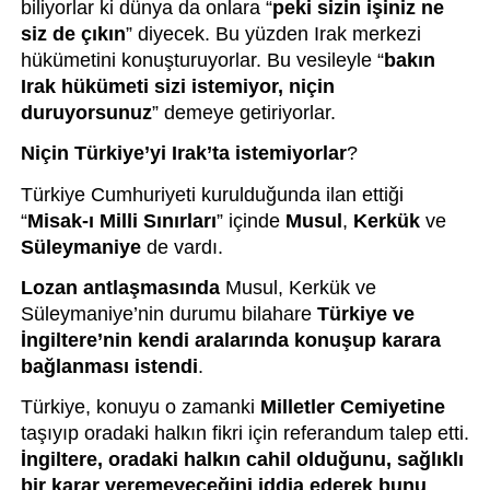
biliyorlar ki dünya da onlara “
peki sizin işiniz ne 
siz de çıkın
” diyecek. Bu yüzden Irak merkezi 
hükümetini konuşturuyorlar. Bu vesileyle “
bakın 
Irak hükümeti sizi istemiyor, niçin 
duruyorsunuz
” demeye getiriyorlar.
Niçin Türkiye’yi Irak’ta istemiyorlar
?
Türkiye Cumhuriyeti kurulduğunda ilan ettiği 
“
Misak-ı Milli Sınırları
” içinde 
Musul
,
 Kerkük
 ve 
Süleymaniye 
de vardı.
Lozan antlaşmasında
 Musul, Kerkük ve 
Süleymaniye’nin durumu bilahare 
Türkiye ve 
İngiltere’nin kendi aralarında konuşup karara 
bağlanması istendi
.
Türkiye, konuyu o zamanki 
Milletler Cemiyetine
taşıyıp oradaki halkın fikri için referandum talep etti. 
İngiltere, oradaki halkın cahil olduğunu, sağlıklı 
bir karar veremeyeceğini iddia ederek bunu 