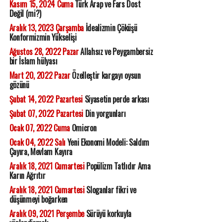
Kasım 15, 2024 Cuma
Türk Arap ve Fars Dost
Değil (mi?)
Aralık 13, 2023 Çarşamba
İdealizmin Çöküşü
Konformizmin Yükselişi
Ağustos 28, 2022 Pazar
Allahsız ve Peygambersiz
bir İslam hülyası
Mart 20, 2022 Pazar
Özelleştir kargayı oysun
gözünü
Şubat 14, 2022 Pazartesi
Siyasetin perde arkası
Şubat 07, 2022 Pazartesi
Din yorgunları
Ocak 07, 2022 Cuma
Omicron
Ocak 04, 2022 Salı
Yeni Ekonomi Modeli: Saldım
Çayıra, Mevlam Kayıra
Aralık 18, 2021 Cumartesi
Popülizm Tatlıdır Ama
Karın Ağrıtır
Aralık 18, 2021 Cumartesi
Sloganlar fikri ve
düşünmeyi boğarken
Aralık 09, 2021 Perşembe
Sürüyü korkuyla