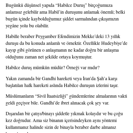
Bugünkü düşünsel yapıda “Habilce Duruş” birçoğumuza 
anlamsız gelebilir ama Habil’in duruşunu anlamak önemli; belki 
bugün içinde kaybolduğumuz şiddet sarmalından çıkışımızın 
yegâne yolu bu olabilir.
Habille beraber Peygamber Efendimizin Mekke’deki 13 yıllık 
duruşu da bu konuda anlamlı ve örnektir. Özellikle Hudeybiye’de 
kayıp gibi görünen o anlaşmanın ne kadar doğru bir anlaşma 
olduğunu zaman net şekilde ortaya koymuştur.
Habilce duruş mümkün müdür? Örneği var mıdır?
Yakın zamanda bir Gandhi hareketi veya İran’da Şah’a karşı 
başlatılan halk hareketi aslında Habilce duruşun izlerini taşır.
Müslümanların “Sivil İtaatsizliği” gündemlerine almalarının vakti 
geldi geçiyor bile. Gandhi’de ibret alınacak çok şey var. 
Dışarıdan bir çatıyı/binayı şiddetle yıkmak kolaydır ve bu çoğu 
kez doğrudur. Ama siz binanın içerisindeyken aynı yöntemi 
kullanmanız halinde sizin de binayla beraber darbe almanız 