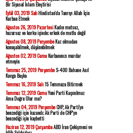
Bir Siyasal İslam Eleştirisi
Eylül 03, 2019 Salı
Hindistan'da Tanrıyı Allah İçin
Kurban Etmek
Ağustos 26, 2019 Pazartesi
Kadın mutsuz,
huzursuz ve korku içinde; erkek de mutlu değil
Ağustos 08, 2019 Perşembe
Kaz olmadan
konuşabilmek, düşünebilmek
Ağustos 02, 2019 Cuma
Kurbanınızı murdar
etmeyin
Temmuz 25, 2019 Perşembe
S-400 Bahane Asıl
Kavga Başka
Temmuz 16, 2019 Salı
15 Temmuzu Bitirmek
Temmuz 12, 2019 Cuma
Yeni Parti Kaçınılmaz
Ama Doğru Olur mu?
Temmuz 04, 2019 Perşembe
CHP, Ak Parti'ye
benzediği için kazandı; Ak Parti de CHP'ye
benzediği için kaybetti
Haziran 12, 2019 Çarşamba
ABD İran Çekişmesi ve
İdlib Saldırıları