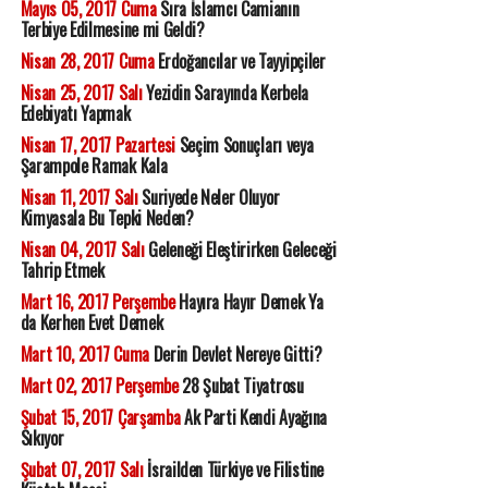
Mayıs 05, 2017 Cuma
Sıra İslamcı Camianın
Terbiye Edilmesine mi Geldi?
Nisan 28, 2017 Cuma
Erdoğancılar ve Tayyipçiler
Nisan 25, 2017 Salı
Yezidin Sarayında Kerbela
Edebiyatı Yapmak
Nisan 17, 2017 Pazartesi
Seçim Sonuçları veya
Şarampole Ramak Kala
Nisan 11, 2017 Salı
Suriyede Neler Oluyor
Kimyasala Bu Tepki Neden?
Nisan 04, 2017 Salı
Geleneği Eleştirirken Geleceği
Tahrip Etmek
Mart 16, 2017 Perşembe
Hayıra Hayır Demek Ya
da Kerhen Evet Demek
Mart 10, 2017 Cuma
Derin Devlet Nereye Gitti?
Mart 02, 2017 Perşembe
28 Şubat Tiyatrosu
Şubat 15, 2017 Çarşamba
Ak Parti Kendi Ayağına
Sıkıyor
Şubat 07, 2017 Salı
İsrailden Türkiye ve Filistine