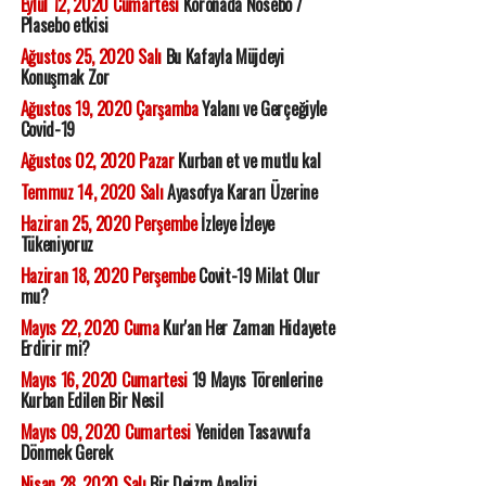
Eylül 12, 2020 Cumartesi
Koronada Nosebo /
Plasebo etkisi
Ağustos 25, 2020 Salı
Bu Kafayla Müjdeyi
Konuşmak Zor
Ağustos 19, 2020 Çarşamba
Yalanı ve Gerçeğiyle
Covid-19
Ağustos 02, 2020 Pazar
Kurban et ve mutlu kal
Temmuz 14, 2020 Salı
Ayasofya Kararı Üzerine
Haziran 25, 2020 Perşembe
İzleye İzleye
Tükeniyoruz
Haziran 18, 2020 Perşembe
Covit-19 Milat Olur
mu?
Mayıs 22, 2020 Cuma
Kur'an Her Zaman Hidayete
Erdirir mi?
Mayıs 16, 2020 Cumartesi
19 Mayıs Törenlerine
Kurban Edilen Bir Nesil
Mayıs 09, 2020 Cumartesi
Yeniden Tasavvufa
Dönmek Gerek
Nisan 28, 2020 Salı
Bir Deizm Analizi