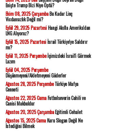
Enişte Trump Bizi Niye Öptü?
Ekim 08, 2025 Çarşamba
Bu Kadar Linç
Vicdansızlık Değil mi?
Eylül 29, 2025 Pazartesi
Hangi Akılla Amerika'dan
LNG Alıyoruz?
Eylül 15, 2025 Pazartesi
İsrail Türkiye'ye Saldırır
mı?
Eylül 11, 2025 Perşembe
İçimizdeki İsrail'i Görmek
Lazım
Eylül 04, 2025 Perşembe
Düşünmeyeni/Akletmeyeni Güderler
Ağustos 28, 2025 Perşembe
Türkiye Mafya
Cenneti
Ağustos 22, 2025 Cuma
Futbolseverin Cahili ve
Canisi Makbuldur
Ağustos 20, 2025 Çarşamba
Eğitimli Cehalet
Ağustos 15, 2025 Cuma
Kuru Slogan Değil Ne
İstediğini Bilmek