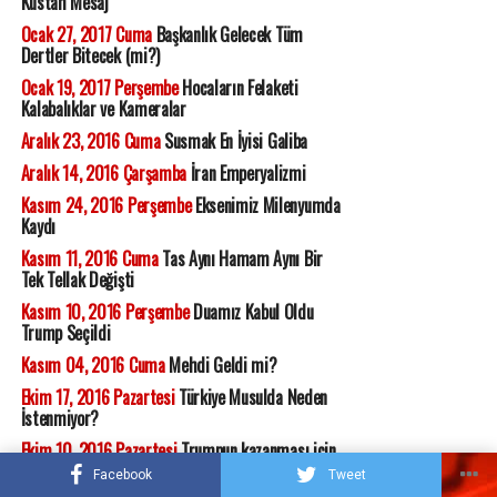
Küstah Mesaj
Ocak 27, 2017 Cuma
Başkanlık Gelecek Tüm
Dertler Bitecek (mi?)
Ocak 19, 2017 Perşembe
Hocaların Felaketi
Kalabalıklar ve Kameralar
Aralık 23, 2016 Cuma
Susmak En İyisi Galiba
Aralık 14, 2016 Çarşamba
İran Emperyalizmi
Kasım 24, 2016 Perşembe
Eksenimiz Milenyumda
Kaydı
Kasım 11, 2016 Cuma
Tas Aynı Hamam Aynı Bir
Tek Tellak Değişti
Kasım 10, 2016 Perşembe
Duamız Kabul Oldu
Trump Seçildi
Kasım 04, 2016 Cuma
Mehdi Geldi mi?
Ekim 17, 2016 Pazartesi
Türkiye Musulda Neden
İstenmiyor?
Ekim 10, 2016 Pazartesi
Trumpun kazanması için
duacıyım
Facebook
Tweet