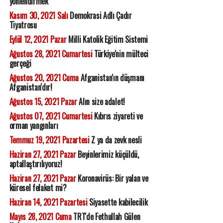
yönlendirmek
Kasım 30, 2021 Salı
Demokrasi Adlı Çadır
Tiyatrosu
Eylül 12, 2021 Pazar
Milli Katolik Eğitim Sistemi
Ağustos 28, 2021 Cumartesi
Türkiye'nin mülteci
gerçeği
Ağustos 20, 2021 Cuma
Afganistan'ın düşmanı
Afganistan'dır!
Ağustos 15, 2021 Pazar
Alın size adalet!
Ağustos 07, 2021 Cumartesi
Kıbrıs ziyareti ve
orman yangınları
Temmuz 19, 2021 Pazartesi
Z ya da zevk nesli
Haziran 27, 2021 Pazar
Beyinlerimiz küçüldü,
aptallaştırılıyoruz!
Haziran 27, 2021 Pazar
Koronavirüs: Bir yalan ve
küresel felaket mi?
Haziran 14, 2021 Pazartesi
Siyasette kabilecilik
Mayıs 28, 2021 Cuma
TRT'de Fethullah Gülen