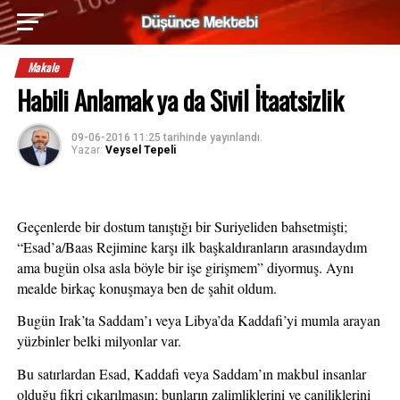
Makale
Habili Anlamak ya da Sivil İtaatsizlik
09-06-2016 11:25
tarihinde yayınlandı.
Yazar:
Veysel Tepeli
Geçenlerde bir dostum tanıştığı bir Suriyeliden bahsetmişti; 
“Esad’a/Baas Rejimine karşı ilk başkaldıranların arasındaydım 
ama bugün olsa asla böyle bir işe girişmem” diyormuş. Aynı 
mealde birkaç konuşmaya ben de şahit oldum.
Bugün Irak’ta Saddam’ı veya Libya’da Kaddafi’yi mumla arayan 
yüzbinler belki milyonlar var.
Bu satırlardan Esad, Kaddafi veya Saddam’ın makbul insanlar 
olduğu fikri çıkarılmasın; bunların zalimliklerini ve caniliklerini 