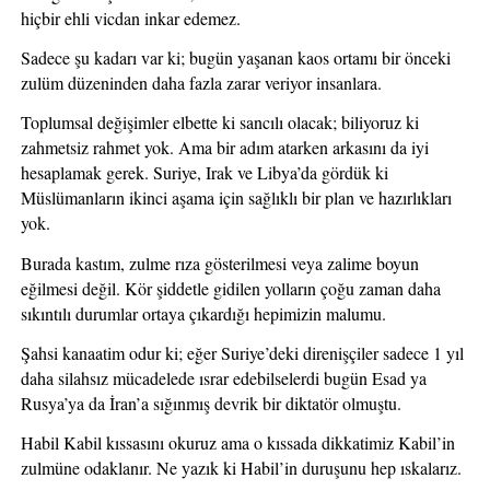
hiçbir ehli vicdan inkar edemez. 
Sadece şu kadarı var ki; bugün yaşanan kaos ortamı bir önceki 
zulüm düzeninden daha fazla zarar veriyor insanlara.
Toplumsal değişimler elbette ki sancılı olacak; biliyoruz ki 
zahmetsiz rahmet yok. Ama bir adım atarken arkasını da iyi 
hesaplamak gerek. Suriye, Irak ve Libya’da gördük ki 
Müslümanların ikinci aşama için sağlıklı bir plan ve hazırlıkları 
yok.
Burada kastım, zulme rıza gösterilmesi veya zalime boyun 
eğilmesi değil. Kör şiddetle gidilen yolların çoğu zaman daha 
sıkıntılı durumlar ortaya çıkardığı hepimizin malumu.
Şahsi kanaatim odur ki; eğer Suriye’deki direnişçiler sadece 1 yıl 
daha silahsız mücadelede ısrar edebilselerdi bugün Esad ya 
Rusya’ya da İran’a sığınmış devrik bir diktatör olmuştu.
Habil Kabil kıssasını okuruz ama o kıssada dikkatimiz Kabil’in 
zulmüne odaklanır. Ne yazık ki Habil’in duruşunu hep ıskalarız.