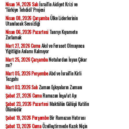
Nisan 14, 2026 Salı
İsrail'in Aidiyet Krizi ve
'Türkiye Tehdidi' Projesi
Nisan 08, 2026 Çarşamba
Ülke Liderlerinin
Utanılacak Sessizliği
Nisan 06, 2026 Pazartesi
Tanrıyı Kıyamete
Zorlamak
Mart 27, 2026 Cuma
Akıl ve Feraset Olmayınca
Yiğitliğin Anlamı Kalmıyor
Mart 25, 2026 Çarşamba
Notalardan İsyan Çıkar
mı?
Mart 05, 2026 Perşembe
Abd ve İsrail'in Kirli
Tezgahı
Mart 03, 2026 Salı
Zaman Eşkıyaların Zamanı
Şubat 27, 2026 Cuma
Ramazan İnşa/at Ayı
Şubat 23, 2026 Pazartesi
Maktülün Gülüşü Katilin
Ölümüdür
Şubat 19, 2026 Perşembe
Bir Ramazan Hatırası
Şubat 13, 2026 Cuma
Özelleştirmede Kazık Niçin