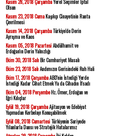
Kasım 28, 2018 Çarşamba
Yerel Seçimler İptal
Olsun
Kasım 23, 2018 Cuma
Kaşıkçı Cinayetinin Ranta
Çevrilmesi
Kasım 14, 2018 Çarşamba
Türkiye'de Derin
Ayrışma ve Kaos
Kasım 05, 2018 Pazartesi
Abdülhamit ve
Erdoğan'ın Derin Yalnızlığı
Ekim 30, 2018 Salı
Bir Cumhuriyet Masalı
Ekim 23, 2018 Salı
Andımızın Gerisindeki Ruh Hali
Ekim 17, 2018 Çarşamba
ABD'nin İstediği Yerde
İstediği Kadar Cihat Etmek Ya da Cihadın İfsadı
Ekim 04, 2018 Perşembe
Hz. Ömer, Erdoğan ve
Eğri Kılıçlar
Eylül 19, 2018 Çarşamba
Ajitasyon ve Edebiyat
Yapmadan Kerbelayı Konuşabilmek
Eylül 08, 2018 Cumartesi
Türkiyenin Suriyede
Yılanlarla Dansı ve Stratejik Hatalarımız