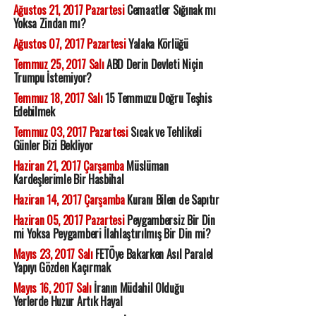
Ağustos 21, 2017 Pazartesi
Cemaatler Sığınak mı
Yoksa Zindan mı?
Ağustos 07, 2017 Pazartesi
Yalaka Körlüğü
Temmuz 25, 2017 Salı
ABD Derin Devleti Niçin
Trumpu İstemiyor?
Temmuz 18, 2017 Salı
15 Temmuzu Doğru Teşhis
Edebilmek
Temmuz 03, 2017 Pazartesi
Sıcak ve Tehlikeli
Günler Bizi Bekliyor
Haziran 21, 2017 Çarşamba
Müslüman
Kardeşlerimle Bir Hasbihal
Haziran 14, 2017 Çarşamba
Kuranı Bilen de Sapıtır
Haziran 05, 2017 Pazartesi
Peygambersiz Bir Din
mi Yoksa Peygamberi İlahlaştırılmış Bir Din mi?
Mayıs 23, 2017 Salı
FETÖye Bakarken Asıl Paralel
Yapıyı Gözden Kaçırmak
Mayıs 16, 2017 Salı
İranın Müdahil Olduğu
Yerlerde Huzur Artık Hayal