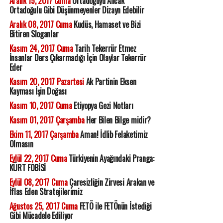
Aralık 15, 2017 Cuma
Ortadoğuyu Ancak
Ortadoğulu Gibi Düşünmeyenler Dizayn Edebilir
Aralık 08, 2017 Cuma
Kudüs, Hamaset ve Bizi
Bitiren Sloganlar
Kasım 24, 2017 Cuma
Tarih Tekerrür Etmez
İnsanlar Ders Çıkarmadığı İçin Olaylar Tekerrür
Eder
Kasım 20, 2017 Pazartesi
Ak Partinin Eksen
Kayması İşin Doğası
Kasım 10, 2017 Cuma
Etiyopya Gezi Notları
Kasım 01, 2017 Çarşamba
Her Bilen Bilge midir?
Ekim 11, 2017 Çarşamba
Aman! İdlib Felaketimiz
Olmasın
Eylül 22, 2017 Cuma
Türkiyenin Ayağındaki Pranga:
KÜRT FOBİSİ
Eylül 08, 2017 Cuma
Çaresizliğin Zirvesi Arakan ve
İflas Eden Stratejilerimiz
Ağustos 25, 2017 Cuma
FETÖ ile FETÖnün İstediği
Gibi Mücadele Ediliyor