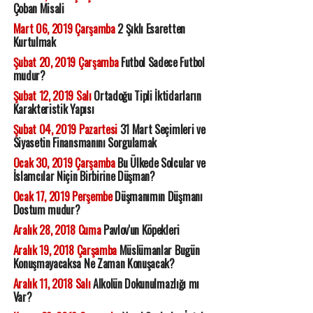
Çoban Misali
Mart 06, 2019 Çarşamba
2 Şıklı Esaretten
Kurtulmak
Şubat 20, 2019 Çarşamba
Futbol Sadece Futbol
mudur?
Şubat 12, 2019 Salı
Ortadoğu Tipli İktidarların
Karakteristik Yapısı
Şubat 04, 2019 Pazartesi
31 Mart Seçimleri ve
Siyasetin Finansmanını Sorgulamak
Ocak 30, 2019 Çarşamba
Bu Ülkede Solcular ve
İslamcılar Niçin Birbirine Düşman?
Ocak 17, 2019 Perşembe
Düşmanımın Düşmanı
Dostum mudur?
Aralık 28, 2018 Cuma
Pavlov'un Köpekleri
Aralık 19, 2018 Çarşamba
Müslümanlar Bugün
Konuşmayacaksa Ne Zaman Konuşacak?
Aralık 11, 2018 Salı
Alkolün Dokunulmazlığı mı
Var?