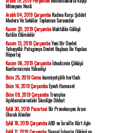
Aralık 19, 2019 Perşembe
Müslümanların Kayıp
Milenyum Nesli
Aralık 04, 2019 Çarşamba
Kadına Karşı Şiddet
Modern Ve Seküler Toplumun Sorunudur
Kasım 20, 2019 Çarşamba
Maktülün Gülüşü
Katilin Ölümüdür
Kasım 13, 2019 Çarşamba
Yeni Bir Devlet
Tahayyülü: Patagonya Devlet Başkanı İle Yapılan
Röportaj
Kasım 06, 2019 Çarşamba
İdealizmin Çöküşü
Konformizmin Yükselişi
Ekim 25, 2019 Cuma
kavmiyetçilik hortladı
Ekim 16, 2019 Çarşamba
Eyvah Hamaset
Ekim 09, 2019 Çarşamba
Trump'un
Açıklamalarındaki Sinsiliğe Dikkat
Eylül 30, 2019 Pazartesi
Bir Provokasyon Aracı
Olarak Aleviler
Eylül 18, 2019 Çarşamba
ABD ve İsrail'in Kürt Aşkı
Eylül 11, 2019 Çarşamba
Siyasal İslam'ın Çöküşü ve