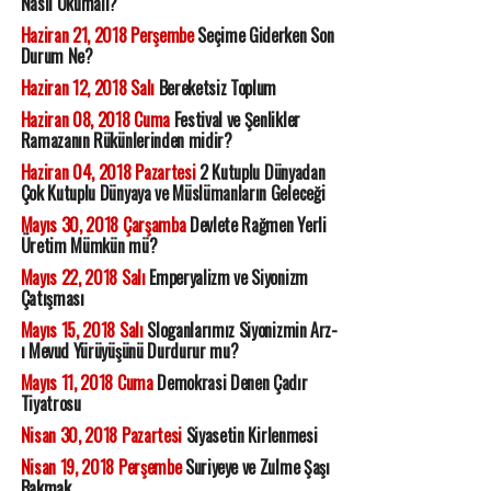
Nasıl Okumalı?
Haziran 21, 2018 Perşembe
Seçime Giderken Son
Durum Ne?
Haziran 12, 2018 Salı
Bereketsiz Toplum
Haziran 08, 2018 Cuma
Festival ve Şenlikler
Ramazanın Rükünlerinden midir?
Haziran 04, 2018 Pazartesi
2 Kutuplu Dünyadan
Çok Kutuplu Dünyaya ve Müslümanların Geleceği
Mayıs 30, 2018 Çarşamba
Devlete Rağmen Yerli
Üretim Mümkün mü?
Mayıs 22, 2018 Salı
Emperyalizm ve Siyonizm
Çatışması
Mayıs 15, 2018 Salı
Sloganlarımız Siyonizmin Arz-
ı Mevud Yürüyüşünü Durdurur mu?
Mayıs 11, 2018 Cuma
Demokrasi Denen Çadır
Tiyatrosu
Nisan 30, 2018 Pazartesi
Siyasetin Kirlenmesi
Nisan 19, 2018 Perşembe
Suriyeye ve Zulme Şaşı
Bakmak