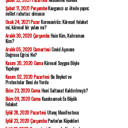
Şubat 22, 2021 Pazartesi
Akademik Kölelik
Şubat 11, 2021 Perşembe
Kavganızı az ötede yapın;
millet rahatsız olmasın
Ocak 24, 2021 Pazar
Koronavirüs: Küresel felaket
mi, küresel bir yalan mı?
Aralık 30, 2020 Çarşamba
Hain Kim, Kahraman
Kim?
Aralık 05, 2020 Cumartesi
Covid Aşısının
Doğrusu Eğrisi Ne?
Kasım 20, 2020 Cuma
Küresel Soygun Böyle
Yapılıyor
Kasım 02, 2020 Pazartesi
Bu Boykot ve
Protestolar Beni de Yordu
Ekim 23, 2020 Cuma
Hani Saltanat Kaldırılmıştı?
Ekim 09, 2020 Cuma
Kanıksamak En Büyük
Felaket
Eylül 28, 2020 Pazartesi
Utanç Manifestosu
Eylül 23, 2020 Çarşamba
Pavlov'un Köpekleri