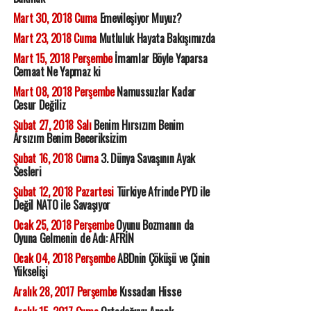
Mart 30, 2018 Cuma
Emevileşiyor Muyuz?
Mart 23, 2018 Cuma
Mutluluk Hayata Bakışımızda
Mart 15, 2018 Perşembe
İmamlar Böyle Yaparsa
Cemaat Ne Yapmaz ki
Mart 08, 2018 Perşembe
Namussuzlar Kadar
Cesur Değiliz
Şubat 27, 2018 Salı
Benim Hırsızım Benim
Arsızım Benim Beceriksizim
Şubat 16, 2018 Cuma
3. Dünya Savaşının Ayak
Sesleri
Şubat 12, 2018 Pazartesi
Türkiye Afrinde PYD ile
Değil NATO ile Savaşıyor
Ocak 25, 2018 Perşembe
Oyunu Bozmanın da
Oyuna Gelmenin de Adı: AFRİN
Ocak 04, 2018 Perşembe
ABDnin Çöküşü ve Çinin
Yükselişi
Aralık 28, 2017 Perşembe
Kıssadan Hisse