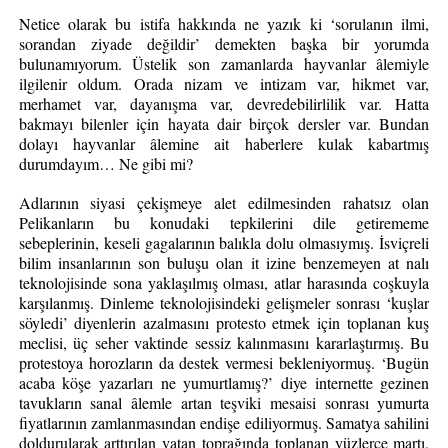
Netice olarak bu istifa hakkında ne yazık ki ‘sorulanın ilmi, 
sorandan ziyade değildir’ demekten başka bir yorumda 
bulunamıyorum. Üstelik son zamanlarda hayvanlar âlemiyle 
ilgilenir oldum. Orada nizam ve intizam var, hikmet var, 
merhamet var, dayanışma var, devredebilirlilik var. Hatta 
bakmayı bilenler için hayata dair birçok dersler var. Bundan 
dolayı hayvanlar âlemine ait haberlere kulak kabartmış 
durumdayım… Ne gibi mi?
Adlarının siyasi çekişmeye alet edilmesinden rahatsız olan 
Pelikanların bu konudaki tepkilerini dile getirememe 
sebeplerinin, keseli gagalarının balıkla dolu olmasıymış. İsviçreli 
bilim insanlarının son buluşu olan it izine benzemeyen at nalı 
teknolojisinde sona yaklaşılmış olması, atlar harasında coşkuyla 
karşılanmış. Dinleme teknolojisindeki gelişmeler sonrası ‘kuşlar 
söyledi’ diyenlerin azalmasını protesto etmek için toplanan kuş 
meclisi, üç seher vaktinde sessiz kalınmasını kararlaştırmış. Bu 
protestoya horozların da destek vermesi bekleniyormuş. ‘Bugün 
acaba köşe yazarları ne yumurtlamış?’ diye internette gezinen 
tavukların sanal âlemle artan teşviki mesaisi sonrası yumurta 
fiyatlarının zamlanmasından endişe ediliyormuş. Samatya sahilini 
doldurularak arttırılan vatan toprağında toplanan yüzlerce martı, 