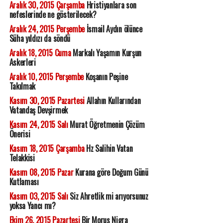
Aralık 30, 2015 Çarşamba
Hristiyanlara son
nefeslerinde ne gösterilecek?
Aralık 24, 2015 Perşembe
İsmail Aydın ölünce
Süha yıldızı da söndü
Aralık 18, 2015 Cuma
Markalı Yaşamın Kurşun
Askerleri
Aralık 10, 2015 Perşembe
Koşanın Peşine
Takılmak
Kasım 30, 2015 Pazartesi
Allahın Kullarından
Vatandaş Devşirmek
Kasım 24, 2015 Salı
Murat Öğretmenin Çözüm
Önerisi
Kasım 18, 2015 Çarşamba
Hz Salihin Vatan
Telakkisi
Kasım 08, 2015 Pazar
Kurana göre Doğum Günü
Kutlaması
Kasım 03, 2015 Salı
Siz Ahretlik mi arıyorsunuz
yoksa Yancı mı?
Ekim 26, 2015 Pazartesi
Bir Morus Nigra