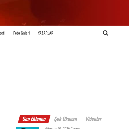
eeti
Foto Galeri
YAZARLAR
Son Eklenen
Çok Okunan
Videolar
Ağustos 07, 2026 Cuma