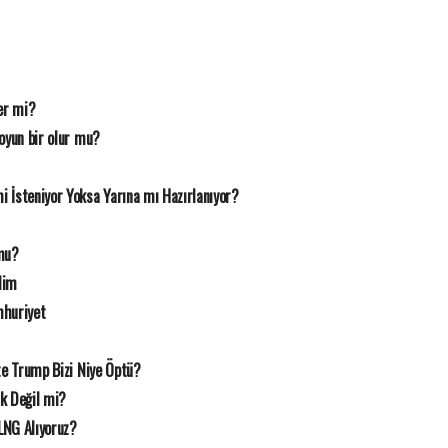
er mi?
oyun bir olur mu?
 İsteniyor Yoksa Yarına mı Hazırlanıyor?
mu?
lim
mhuriyet
te Trump Bizi Niye Öptü?
ık Değil mi?
LNG Alıyoruz?