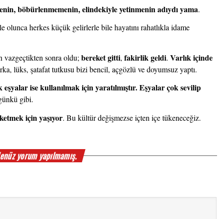
in, böbürlenmemenin, elindekiyle yetinmenin adıydı yama
.
le olunca herkes küçük gelirlerle bile hayatını rahatlıkla idame 
bereket gitti
fakirlik geldi
Varlık içinde 
 vazgeçtikten sonra oldu; 
, 
. 
rka, lüks, şatafat tutkusu bizi bencil, açgözlü ve doyumsuz yaptı.
 eşyalar ise kullanılmak için yaratılmıştır. Eşyalar çok sevilip 
günkü gibi.
ketmek için yaşıyor
. Bu kültür değişmezse içten içe tükeneceğiz.
enüz yorum yapılmamış.