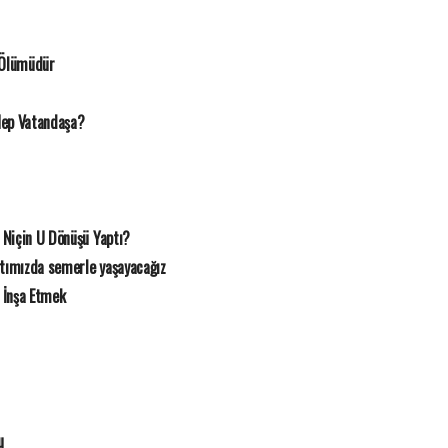
 Ölümüdür
Hep Vatandaşa?
 Niçin U Dönüşü Yaptı?
rtımızda semerle yaşayacağız
 İnşa Etmek
u