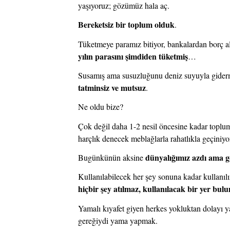
yaşıyoruz; gözümüz hala aç. 
Bereketsiz bir toplum olduk
.
Tüketmeye paramız bitiyor, bankalardan borç 
yılın parasını şimdiden tüketmiş
…
Susamış ama susuzluğunu deniz suyuyla giderme
tatminsiz ve mutsuz
. 
Ne oldu bize?
Çok değil daha 1-2 nesil öncesine kadar toplu
harçlık denecek meblağlarla rahatlıkla geçiniyo
dünyalığımız azdı ama 
Bugünkünün aksine 
Kullanılabilecek her şey sonuna kadar kullanılır
hiçbir şey atılmaz, kullanılacak bir yer bu
Yamalı kıyafet giyen herkes yokluktan dolayı 
gereğiydi yama yapmak.