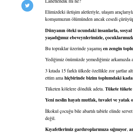
Lanetlendik mi ne?
Elimizdeki iletişim aletleriyle, ulaşım araçları
komşumuzun ölümünden ancak cesedi çürüyüp 
Dünyanın öteki ucundaki insanlarla, sosyal i
yaşadığımız ebeveynlerimizle, çocuklarımızl
en zengin topl
Bu topraklar üzerinde yaşamış 
Yediğimiz önümüzde yemediğimiz arkamızda 
3 kıtada 15 farklı ülkede özellikle zor şartlar al
hiçbirinde bizim toplumdaki kada
ettim ama 
Tükete tükete
Tüketen kölelere döndük adeta. 
Yeni neslin hayatı mutfak, tuvalet ve yatak 
İlkokul çocuğu bile abartılı tabirle elinde serv
değil.
Kıyafetlerimiz gardıroplarımıza sığmıyor
a
, 