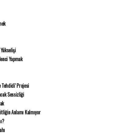
mek
Yükselişi
lenci Yapmak
e Tehdidi' Projesi
cak Sessizliği
mak
itliğin Anlamı Kalmıyor
mı?
ahı