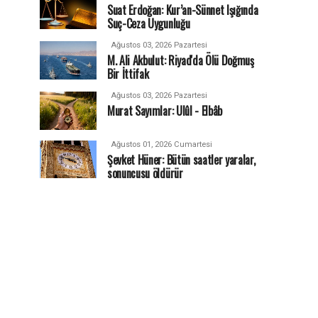
Suat Erdoğan: Kur’an-Sünnet Işığında
Suç-Ceza Uygunluğu
Ağustos 03, 2026 Pazartesi
M. Ali Akbulut: Riyad'da Ölü Doğmuş
Bir İttifak
Ağustos 03, 2026 Pazartesi
Murat Sayımlar: Ulûl - Elbâb
Ağustos 01, 2026 Cumartesi
Şevket Hüner: Bütün saatler yaralar,
sonuncusu öldürür