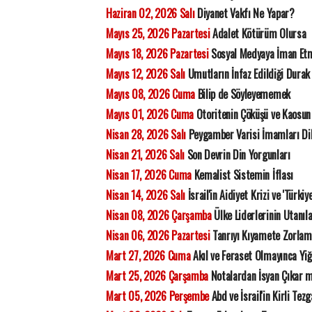
Haziran 02, 2026 Salı
Diyanet Vakfı Ne Yapar?
Mayıs 25, 2026 Pazartesi
Adalet Kötürüm Olursa
Mayıs 18, 2026 Pazartesi
Sosyal Medyaya İman Et
Mayıs 12, 2026 Salı
Umutların İnfaz Edildiği Durak
Mayıs 08, 2026 Cuma
Bilip de Söyleyememek
Mayıs 01, 2026 Cuma
Otoritenin Çöküşü ve Kaosun 
Nisan 28, 2026 Salı
Peygamber Varisi İmamları Di
Nisan 21, 2026 Salı
Son Devrin Din Yorgunları
Nisan 17, 2026 Cuma
Kemalist Sistemin İflası
Nisan 14, 2026 Salı
İsrail'in Aidiyet Krizi ve 'Türkiy
Nisan 08, 2026 Çarşamba
Ülke Liderlerinin Utanıla
Nisan 06, 2026 Pazartesi
Tanrıyı Kıyamete Zorla
Mart 27, 2026 Cuma
Akıl ve Feraset Olmayınca Yiğ
Mart 25, 2026 Çarşamba
Notalardan İsyan Çıkar 
Mart 05, 2026 Perşembe
Abd ve İsrail'in Kirli Tezg