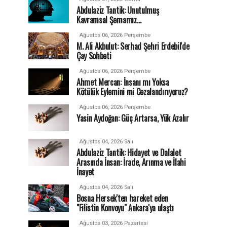
Abdulaziz Tantik: Unutulmuş
Kavramsal Şemamız…
Ağustos 06, 2026 Perşembe
M. Ali Akbulut: Serhad Şehri Erdebil'de
Çay Sohbeti
Ağustos 06, 2026 Perşembe
Ahmet Mercan: İnsanı mı Yoksa
Kötülük Eylemini mi Cezalandırıyoruz?
Ağustos 06, 2026 Perşembe
Yasin Aydoğan: Güç Artarsa, Yük Azalır
Ağustos 04, 2026 Salı
Abdulaziz Tantik: Hidayet ve Dalalet
Arasında İnsan: İrade, Arınma ve İlahi
İnayet
Ağustos 04, 2026 Salı
Bosna Hersek'ten hareket eden
"Filistin Konvoyu" Ankara'ya ulaştı
Ağustos 03, 2026 Pazartesi