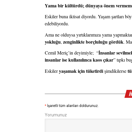
Yama bir kültürdü; dünyaya önem vermemen
Eskiler buna iktisat diyordu. Yaşam şartları böy
edebiliyordu.
Ama ne olduysa yırtıklarımıza yama yapmaktan
yokluğu
zenginlikte borçluluğu gördük
, 
. Ma
İnsanlar sevilmek
Cemil Meriç’in deyimiyle;  “
insanlar ise kullanılınca kaos çıkar
” tıpkı bu
yaşamak için tüketirdi
tü
Eskiler 
 şimdikilerse 
H
*
İşaretli tüm alanları doldurunuz.
Yorumunuz