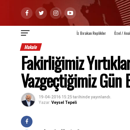
İz Bırakan Replikler
Özel / Ana
Makale
Fakirliğimiz Yırtık
Vazgeçtiğimiz Gün 
19-04-2016 15:25
tarihinde yayınlandı.
Yazar:
Veysel Tepeli