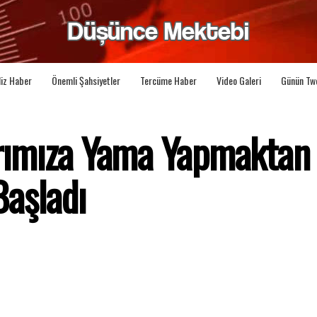
liz Haber
Önemli Şahsiyetler
Tercüme Haber
Video Galeri
Günün Tw
larımıza Yama Yapmaktan
Başladı