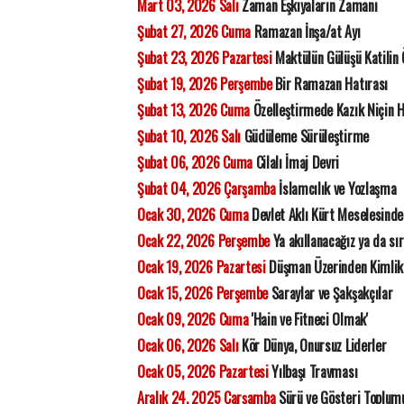
Mart 03, 2026 Salı
Zaman Eşkıyaların Zamanı
Şubat 27, 2026 Cuma
Ramazan İnşa/at Ayı
Şubat 23, 2026 Pazartesi
Maktülün Gülüşü Katilin
Şubat 19, 2026 Perşembe
Bir Ramazan Hatırası
Şubat 13, 2026 Cuma
Özelleştirmede Kazık Niçin 
Şubat 10, 2026 Salı
Güdüleme Sürüleştirme
Şubat 06, 2026 Cuma
Cilalı İmaj Devri
Şubat 04, 2026 Çarşamba
İslamcılık ve Yozlaşma
Ocak 30, 2026 Cuma
Devlet Aklı Kürt Meselesinde
Ocak 22, 2026 Perşembe
Ya akıllanacağız ya da sı
Ocak 19, 2026 Pazartesi
Düşman Üzerinden Kimlik
Ocak 15, 2026 Perşembe
Saraylar ve Şakşakçılar
Ocak 09, 2026 Cuma
'Hain ve Fitneci Olmak'
Ocak 06, 2026 Salı
Kör Dünya, Onursuz Liderler
Ocak 05, 2026 Pazartesi
Yılbaşı Travması
Aralık 24, 2025 Çarşamba
Sürü ve Gösteri Toplum