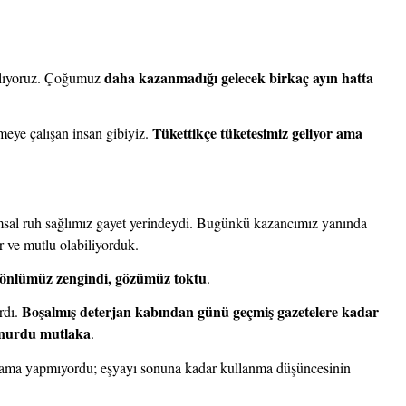
daha kazanmadığı gelecek birkaç ayın hatta 
alıyoruz. Çoğumuz 
Tükettikçe tüketesimiz geliyor ama 
ye çalışan insan gibiyiz. 
msal ruh sağlımız gayet yerindeydi. Bugünkü kazancımız yanında 
r ve mutlu olabiliyorduk.
gönlümüz zengindi, gözümüz toktu
. 
Boşalmış deterjan kabından günü geçmiş gazetelere kadar 
dı. 
lunurdu mutlaka
.
yama yapmıyordu; eşyayı sonuna kadar kullanma düşüncesinin 