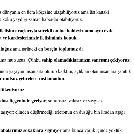
yla dünyanın en ücra köşesine ulaşabiliyoruz ama üst kattaki 
koku yaydığı zaman haberdar olabiliyoruz.
letişim araçlarıyla sürekli online haldeyiz ama aynı evde 
a ve kardeşlerimizle iletişimimiz kopuk
.
uluğuz
en borçlu toplumuz
 ama tarihteki 
 da.
sahip olamadıklarımızın sancısını çekiyoruz
ama mutsuzuz. Çünkü 
.
tında yaşayan insanlarla oturup kalktım, açlıktan ölen insanlara şahitlik 
r mutsuz çehrelere rastlamadım
.
 tükeniyoruz
.
odası üçgeninde geçiyor
; sorumsuz, vefasız ve saygısız… 
et taşıyor; elinden düşürmediği telefonun en düşüğü bin liradan aşağı 
rabalarımız sokaklara sığmıyor
 ama bunca varlık içinde yokluk 