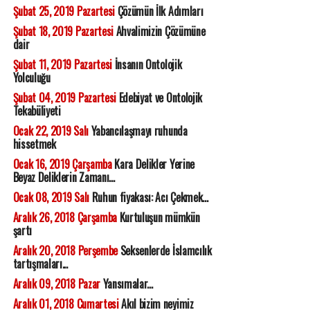
Şubat 25, 2019 Pazartesi
Çözümün İlk Adımları
Şubat 18, 2019 Pazartesi
Ahvalimizin Çözümüne
dair
Şubat 11, 2019 Pazartesi
İnsanın Ontolojik
Yolculuğu
Şubat 04, 2019 Pazartesi
Edebiyat ve Ontolojik
Tekabüliyeti
Ocak 22, 2019 Salı
Yabancılaşmayı ruhunda
hissetmek
Ocak 16, 2019 Çarşamba
Kara Delikler Yerine
Beyaz Deliklerin Zamanı...
Ocak 08, 2019 Salı
Ruhun fiyakası: Acı Çekmek...
Aralık 26, 2018 Çarşamba
Kurtuluşun mümkün
şartı
Aralık 20, 2018 Perşembe
Seksenlerde İslamcılık
tartışmaları...
Aralık 09, 2018 Pazar
Yansımalar...
Aralık 01, 2018 Cumartesi
Akıl bizim neyimiz