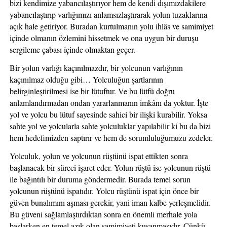
bizi kendimize yabancılaştırıyor hem de kendi dışımızdakilere 
yabancılaştırıp varlığımızı anlamsızlaştırarak yolun tuzaklarına 
açık hale getiriyor. Buradan kurtulmanın yolu ihlâs ve samimiyet 
içinde olmanın özlemini hissetmek ve ona uygun bir duruşu 
sergileme çabası içinde olmaktan geçer. 
Bir yolun varlığı kaçınılmazdır, bir yolcunun varlığının 
kaçınılmaz olduğu gibi… Yolculuğun şartlarının 
belirginleştirilmesi ise bir lütuftur. Ve bu lütfü doğru 
anlamlandırmadan ondan yararlanmanın imkânı da yoktur. İşte 
yol ve yolcu bu lütuf sayesinde sahici bir ilişki kurabilir. Yoksa 
sahte yol ve yolcularla sahte yolculuklar yapılabilir ki bu da bizi 
hem hedefimizden saptırır ve hem de sorumluluğumuzu zedeler. 
Yolculuk, yolun ve yolcunun rüştünü ispat ettikten sonra 
başlanacak bir süreci işaret eder. Yolun rüştü ise yolcunun rüştü 
ile bağıntılı bir duruma göndermedir. Burada temel sorun 
yolcunun rüştünü ispatıdır. Yolcu rüştünü ispat için önce bir 
güven bunalımını aşması gerekir, yani iman kalbe yerleşmelidir. 
Bu güveni sağlamlaştırdıktan sonra en önemli merhale yola 
başlarken en temel azık olan samimiyeti kuşanmasıdır. Çünkü 