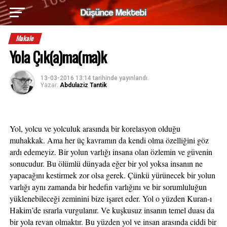
Makale
Yola Çık(a)ma(ma)k
13-03-2016 13:14
tarihinde yayınlandı.
Yazar:
Abdulaziz Tantik
Yol, yolcu ve yolculuk arasında bir korelasyon olduğu 
muhakkak. Ama her üç kavramın da kendi olma özelliğini göz 
ardı edemeyiz. Bir yolun varlığı insana olan özlemin ve güvenin 
sonucudur. Bu ölümlü dünyada eğer bir yol yoksa insanın ne 
yapacağını kestirmek zor olsa gerek. Çünkü yürünecek bir yolun 
varlığı aynı zamanda bir hedefin varlığını ve bir sorumluluğun 
yüklenebileceği zeminini bize işaret eder. Yol o yüzden Kuran-ı 
Hakim’de ısrarla vurgulanır. Ve kuşkusuz insanın temel duası da 
bir yola revan olmaktır. Bu yüzden yol ve insan arasında ciddi bir 