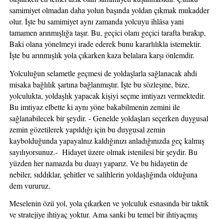
samimiyet olmadan daha yolun başında yoldan çıkmak mukadder 
olur. İşte bu samimiyet aynı zamanda yolcuyu ihlâsa yani 
tamamen arınmışlığa taşır. Bu, geçici olanı geçici tarafta bırakıp, 
Baki olana yönelmeyi irade ederek bunu kararlılıkla istemektir. 
İşte bu arınmışlık yola çıkarken kaza belalara karşı önlemdir. 
Yolculuğun selametle geçmesi de yoldaşlarla sağlanacak ahdi 
misaka bağlılık şartına bağlanmıştır. İşte bu sözleşme, bize, 
yolculukta, yoldaşlık yapacak kişiyi seçme imtiyazı vermektedir. 
Bu imtiyaz elbette ki aynı yöne bakabilmenin zemini ile 
sağlanabilecek bir şeydir. - Genelde yoldaşları seçerken duygusal 
zemin gözetilerek yapıldığı için bu duygusal zemin 
kaybolduğunda yapayalnız kaldığınızı anladığınızda geç kalmış 
sayılıyorsunuz.-  Hidayet üzere olmak istenilesi bir şeydir. Bu 
yüzden her namazda bu duayı yaparız. Ve bu hidayetin de 
nebiler, sıddıklar, şehitler ve salihlerin yoldaşlığında olduğuna 
dem vururuz. 
Meselenin özü yol, yola çıkarken ve yolculuk esnasında bir taktik 
ve stratejiye ihtiyaç yoktur. Ama sanki bu temel bir ihtiyaçmış 