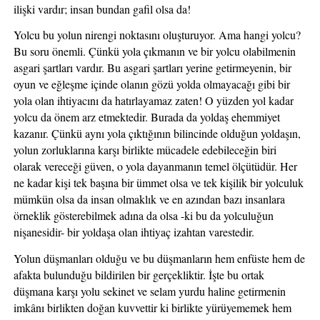
ilişki vardır; insan bundan gafil olsa da!  
Yolcu bu yolun nirengi noktasını oluşturuyor. Ama hangi yolcu? 
Bu soru önemli. Çünkü yola çıkmanın ve bir yolcu olabilmenin 
asgari şartları vardır. Bu asgari şartları yerine getirmeyenin, bir 
oyun ve eğleşme içinde olanın gözü yolda olmayacağı gibi bir 
yola olan ihtiyacını da hatırlayamaz zaten! O yüzden yol kadar 
yolcu da önem arz etmektedir. Burada da yoldaş ehemmiyet 
kazanır. Çünkü aynı yola çıktığının bilincinde olduğun yoldaşın, 
yolun zorluklarına karşı birlikte mücadele edebileceğin biri 
olarak vereceği güven, o yola dayanmanın temel ölçütüdür. Her 
ne kadar kişi tek başına bir ümmet olsa ve tek kişilik bir yolculuk 
mümkün olsa da insan olmaklık ve en azından bazı insanlara 
örneklik gösterebilmek adına da olsa -ki bu da yolculuğun 
nişanesidir- bir yoldaşa olan ihtiyaç izahtan varestedir. 
Yolun düşmanları olduğu ve bu düşmanların hem enfüste hem de 
afakta bulunduğu bildirilen bir gerçekliktir. İşte bu ortak 
düşmana karşı yolu sekinet ve selam yurdu haline getirmenin 
imkânı birlikten doğan kuvvettir ki birlikte yürüyememek hem 