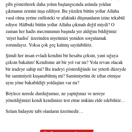
gibi gösterilerek daha yolun başlangıcında aslında yoldan 
çıkmanın zemini inşa ediliyor. Bu yüzden bütün yollar Allaha 
vasıl olma yerine enfüsteki ve afaktaki düşmanların izine tekabül 
ediyor. Hâlbuki bütün yollar Allaha çıkmalı değil miydi? O 
zaman her hadis mecmuunun başında yer aldığını bildiğimiz 
‘niyet hadisi’ üzerinden niyetimizi yeniden sorgulamak 
zorundayız. Yoksa çok geç kalmış sayılabiliriz.
Şimdi her insan evladı kendini bir hesaba çeksin, yani sığaya 
çeksin bakalım! Kendisine ait bir yol var mı? Yola revan olacak 
bir iradeye sahip mi? Bu iradeyi gösterdiğinde ise yeterli düzeyde 
bir samimiyeti kuşanabilmiş mi? Samimiyetini de izhar etmişse 
aynı yöne bakabildiği yoldaşları var mı?
Böylece nerede durduğumuz, ne yaptığımız ve nereye 
yöneldiğimizi kendi kendimize test etme imkânı elde edebiliriz…
Selam hidayete tabi olanların üzerinedir…  