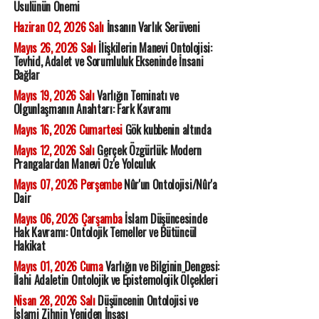
Usulünün Önemi
Haziran 02, 2026 Salı
İnsanın Varlık Serüveni
Mayıs 26, 2026 Salı
İlişkilerin Manevi Ontolojisi:
Tevhid, Adalet ve Sorumluluk Ekseninde İnsani
Bağlar
Mayıs 19, 2026 Salı
Varlığın Teminatı ve
Olgunlaşmanın Anahtarı: Fark Kavramı
Mayıs 16, 2026 Cumartesi
Gök kubbenin altında
Mayıs 12, 2026 Salı
Gerçek Özgürlük: Modern
Prangalardan Manevi Öz'e Yolculuk
Mayıs 07, 2026 Perşembe
Nûr'un Ontolojisi/Nûr'a
Dair
Mayıs 06, 2026 Çarşamba
İslam Düşüncesinde
Hak Kavramı: Ontolojik Temeller ve Bütüncül
Hakikat
Mayıs 01, 2026 Cuma
Varlığın ve Bilginin Dengesi:
İlahi Adaletin Ontolojik ve Epistemolojik Ölçekleri
Nisan 28, 2026 Salı
Düşüncenin Ontolojisi ve
İslami Zihnin Yeniden İnşası