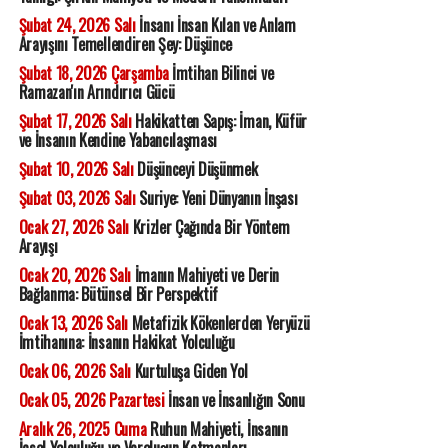
Şubat 24, 2026 Salı
İnsanı İnsan Kılan ve Anlam
Arayışını Temellendiren Şey: Düşünce
Şubat 18, 2026 Çarşamba
İmtihan Bilinci ve
Ramazan'ın Arındırıcı Gücü
Şubat 17, 2026 Salı
Hakikatten Sapış: İman, Küfür
ve İnsanın Kendine Yabancılaşması
Şubat 10, 2026 Salı
Düşünceyi Düşünmek
Şubat 03, 2026 Salı
Suriye: Yeni Dünyanın İnşası
Ocak 27, 2026 Salı
Krizler Çağında Bir Yöntem
Arayışı
Ocak 20, 2026 Salı
İmanın Mahiyeti ve Derin
Bağlanma: Bütünsel Bir Perspektif
Ocak 13, 2026 Salı
Metafizik Kökenlerden Yeryüzü
İmtihanına: İnsanın Hakikat Yolculuğu
Ocak 06, 2026 Salı
Kurtuluşa Giden Yol
Ocak 05, 2026 Pazartesi
İnsan ve İnsanlığın Sonu
Aralık 26, 2025 Cuma
Ruhun Mahiyeti, İnsanın
İçsel Yolculuğu ve Varoluşun Katmanları