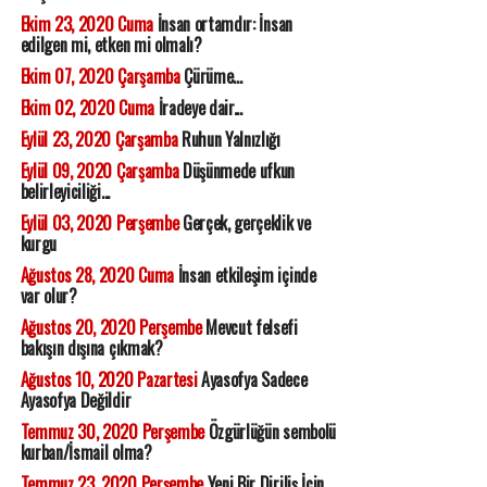
Ekim 23, 2020 Cuma
İnsan ortamdır: İnsan
edilgen mi, etken mi olmalı?
Ekim 07, 2020 Çarşamba
Çürüme...
Ekim 02, 2020 Cuma
İradeye dair...
Eylül 23, 2020 Çarşamba
Ruhun Yalnızlığı
Eylül 09, 2020 Çarşamba
Düşünmede ufkun
belirleyiciliği...
Eylül 03, 2020 Perşembe
Gerçek, gerçeklik ve
kurgu
Ağustos 28, 2020 Cuma
İnsan etkileşim içinde
var olur?
Ağustos 20, 2020 Perşembe
Mevcut felsefi
bakışın dışına çıkmak?
Ağustos 10, 2020 Pazartesi
Ayasofya Sadece
Ayasofya Değildir
Temmuz 30, 2020 Perşembe
Özgürlüğün sembolü
kurban/İsmail olma?
Temmuz 23, 2020 Perşembe
Yeni Bir Diriliş İçin