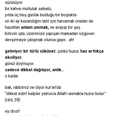
sürünüyor.
bir kahve mutluluk sebebi,
yılda üç beş günlük bulduğu bir boşlukta
on iki ay kazandığını tatil için harcamak oradan da
hayattan
anlam ummak,
ne acayip bir şey…
bilirsin işte, üzerimize yapışan markadan özgüven
devşirmeye çalışmak olunca gaye... ah!
gelmiyor bir türlü sükûnet.
çünkü huzur,
haz arttıkça
eksiliyor.
gönül doymuyor.
sadece dikkat dağıtıyor, anlık…
o kadar.
bak, rabbimiz ne diyor kur’an’da:
“dikkat edin! kalpler yalnızca Allah’ı anmakla huzur bulur.”
(ra’d, 28)
ey dost!