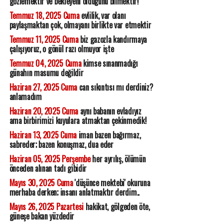
gözlemektir ve bekleyeni olduğunu bilmektir!
Temmuz 18, 2025 Cuma
evlilik, var olanı
paylaşmaktan çok, olmayanı birlikte var etmektir
Temmuz 11, 2025 Cuma
biz gazozla kandırmaya
çalışıyoruz, o gönül razı olmuyor işte
Temmuz 04, 2025 Cuma
kimse sınanmadığı
günahın masumu değildir
Haziran 27, 2025 Cuma
can sıkıntısı mı derdiniz?
anlamadım
Haziran 20, 2025 Cuma
aynı babanın evladıyız
ama birbirimizi kuyulara atmaktan çekinmedik!
Haziran 13, 2025 Cuma
iman bazen bağırmaz,
sabreder; bazen konuşmaz, dua eder
Haziran 05, 2025 Perşembe
her ayrılış, ölümün
önceden alınan tadı gibidir
Mayıs 30, 2025 Cuma
'düşünce mektebi' okuruna
merhaba derken; insanı anlatmaktır derdim..
Mayıs 26, 2025 Pazartesi
hakikat, gölgeden öte,
güneşe bakan yüzdedir