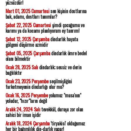
yüzsüzdür!
Mart 01, 2025 Cumartesi
sen kişinin dostlarına
bak, adamı, dostları tanımlar?
Şubat 22, 2025 Cumartesi
şimdi çocuğumu ve
karımı ya da kocamı planlıyorum ey tanrım!
Şubat 12, 2025 Çarşamba
dindarlık hayata
gölgeni düşürme azmidir
Şubat 05, 2025 Çarşamba
dindarlık ömre bedel
olanı bilmektir
Ocak 28, 2025 Salı
dindarlık; sessiz ve derin
bağlılıktır
Ocak 23, 2025 Perşembe
seçilmişliğini
farketmeyenin dindarlığı olur mu?
Ocak 16, 2025 Perşembe
yolumuz "musa'nın"
yoludur, "hızır"ların değil
Aralık 24, 2024 Salı
tevekkül, duruşu zor olan
sahici bir iman işidir
Aralık 18, 2024 Çarşamba
'tiryakisi' olduğumuz
her bir bağımlılık din-darlık yapar!