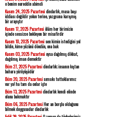
o benim nureddin abimdi
Kasım 24, 2025 Pazartesi
dindarlık, masa başı
iddiası değildir yolun terine, yazgısına karışmış
bir arayıştır
Kasım 17, 2025 Pazartesi
ölüm her birimizin
içinde sessizce bekleyen bir misafirdir
Kasım 10, 2025 Pazartesi
sen kimin istediğini yol
bildin, kime yüzünü döndün, ona bak
Kasım 03, 2025 Pazartesi
oysa dağılmış dikkat,
dağılmış iman demektir
Ekim 27, 2025 Pazartesi
dindarlık; insanın kıştan
bahara yürüyüşüdür
Ekim 20, 2025 Pazartesi
sımsıkı tuttuklarımız
var ya! ha tam da onlar işte
Ekim 13, 2025 Pazartesi
dindarlık kendi elinde
olana bakmaktır
Ekim 06, 2025 Pazartesi
Her an borçlu olduğunu
bilmek duygusudur dindarlık
Eylül 29, 2025 Pazartesi
O zaman da tövbelerimiz