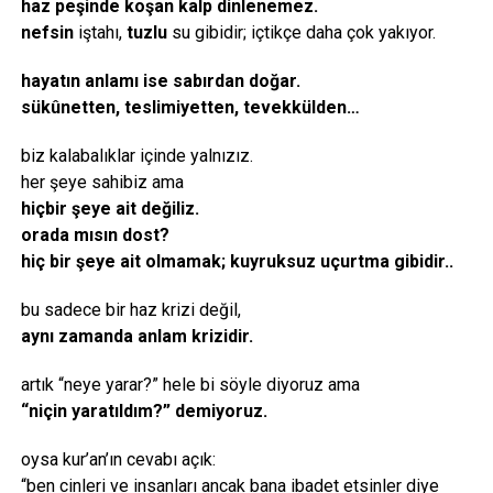
haz peşinde koşan kalp dinlenemez.
nefsin
iştahı,
tuzlu
su gibidir; içtikçe daha çok yakıyor.
hayatın anlamı ise sabırdan doğar.
sükûnetten, teslimiyetten, tevekkülden…
biz kalabalıklar içinde yalnızız.
her şeye sahibiz ama
hiçbir şeye ait değiliz.
orada mısın dost?
hiç bir şeye ait olmamak; kuyruksuz uçurtma gibidir..
bu sadece bir haz krizi değil,
aynı zamanda anlam krizidir.
artık “neye yarar?” hele bi söyle diyoruz ama
“niçin yaratıldım?” demiyoruz.
oysa kur’an’ın cevabı açık:
“ben cinleri ve insanları ancak bana ibadet etsinler diye