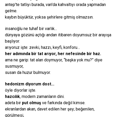
antep'te tatlıyı burada, van'da kahvaltıyı orada yapmadan
gelme.
kaybın büyüktür, yoksa şehirlere gitmiş olmazsın.
insanoğlu ne tuhaf bir varlık...
dünyaya gözünü açtığı andan itibaren doyumsuz bir arayışa
başlıyor.
arıyoruz işte: zevki, hazzı, keyfi, konforu…
her adımında bir tat arıyor, her nefesinde bir haz.
ama ne garip: tat alan doymuyor, “başka yok mu?” diye
susmuyor,
susan da huzur bulmuyor.
hedonizm diyorum dost...
öyle diyorlar işte.
hazcılık
, modern zamanların dini.
adeta bir
put olmuş
ve farkında değil kimse.
ekranlardan akan, davet edilen her şey; beğenilen,
görülmesi,