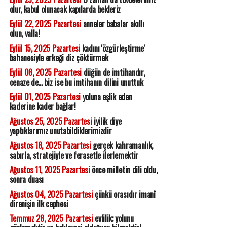
olur, kabul olunacak kapılarda bekleriz
Eylül 22, 2025 Pazartesi
anneler babalar akıllı
olun, valla!
Eylül 15, 2025 Pazartesi
kadını 'özgürleştirme'
bahanesiyle erkeği diz çöktürmek
Eylül 08, 2025 Pazartesi
düğün de imtihandır,
cenaze de... biz ise bu imtihanın dilini unuttuk
Eylül 01, 2025 Pazartesi
yoluna eşlik eden
kaderine kader bağlar!
Ağustos 25, 2025 Pazartesi
iyilik diye
yaptıklarımız unutabildiklerimizdir
Ağustos 18, 2025 Pazartesi
gerçek kahramanlık,
sabırla, stratejiyle ve ferasetle ilerlemektir
Ağustos 11, 2025 Pazartesi
önce milletin dili oldu,
sonra duası
Ağustos 04, 2025 Pazartesi
çünkü orasıdır imanî
direnişin ilk cephesi
Temmuz 28, 2025 Pazartesi
evlilik; yolunu