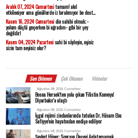
Aralık 07, 2024 Cumartesi
tamam! akıl
etkileniyor ama gönüllerde iz bırakmıyor be dost...
Kasım 16, 2024 Cumartesi
din sahibi olmak; -
yolum düştü geçerken bi uğradım- gibi bir şey
değildir!
Kasım 04, 2024 Pazartesi
sahi bi söyleyin, eşiniz
sizin tam neyiniz olur?
Son Eklenen
Çok Okunan
Videolar
Ağustos 08, 2026 Cumartesi
Bosna Hersek'ten yola çıkan 'Filistin Konvoyu'
Diyarbakır'a ulaştı
Ağustos 08, 2026 Cumartesi
İşgal rejimi zindanlarında tutulan Dr. Hüsam Ebu
Safiyye’nin hayatından endişe ediliyor
Ağustos 08, 2026 Cumartesi
Şevket Hüner: Sonraya Önceyi Anlatamamak