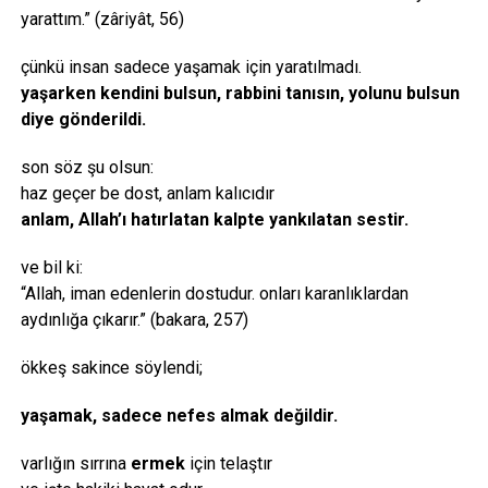
yarattım.” (zâriyât, 56)
çünkü insan sadece yaşamak için yaratılmadı.
yaşarken kendini bulsun, rabbini tanısın, yolunu bulsun
diye gönderildi.
son söz şu olsun:
haz geçer be dost, anlam kalıcıdır
anlam, Allah’ı hatırlatan kalpte yankılatan sestir.
ve bil ki:
“Allah, iman edenlerin dostudur. onları karanlıklardan
aydınlığa çıkarır.” (bakara, 257)
ökkeş sakince söylendi;
yaşamak, sadece nefes almak değildir.
varlığın sırrına
ermek
için telaştır