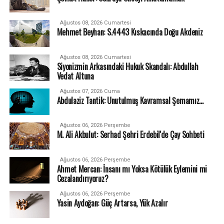
Ağustos 08, 2026 Cumartesi
Mehmet Beyhan: S.4443 Kıskacında Doğu Akdeniz
Ağustos 08, 2026 Cumartesi
Siyonizmin Arkasındaki Hukuk Skandalı: Abdullah
Vedat Altuna
Ağustos 07, 2026 Cuma
Abdulaziz Tantik: Unutulmuş Kavramsal Şemamız…
Ağustos 06, 2026 Perşembe
M. Ali Akbulut: Serhad Şehri Erdebil'de Çay Sohbeti
Ağustos 06, 2026 Perşembe
Ahmet Mercan: İnsanı mı Yoksa Kötülük Eylemini mi
Cezalandırıyoruz?
Ağustos 06, 2026 Perşembe
Yasin Aydoğan: Güç Artarsa, Yük Azalır