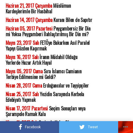
Haziran 21, 2017 Çarşamba
Müslüman
Kardeşlerimle Bir Hasbihal
Haziran 14, 2017 Çarşamba
Kuranı Bilen de Sapıtır
Haziran 05, 2017 Pazartesi
Peygambersiz Bir Din
mi Yoksa Peygamberi İlahlaştırılmış Bir Din mi?
Mayıs 23, 2017 Salı
FETÖye Bakarken Asıl Paralel
Yapıyı Gözden Kaçırmak
Mayıs 16, 2017 Salı
İranın Müdahil Olduğu
Yerlerde Huzur Artık Hayal
Mayıs 05, 2017 Cuma
Sıra İslamcı Camianın
Terbiye Edilmesine mi Geldi?
Nisan 28, 2017 Cuma
Erdoğancılar ve Tayyipçiler
Nisan 25, 2017 Salı
Yezidin Sarayında Kerbela
Edebiyatı Yapmak
Nisan 17, 2017 Pazartesi
Seçim Sonuçları veya
Şarampole Ramak Kala
Nisan 11, 2017 Salı
Suriyede Neler Oluyor
Kimyasala Bu Tepki Neden?
Facebook
Tweet