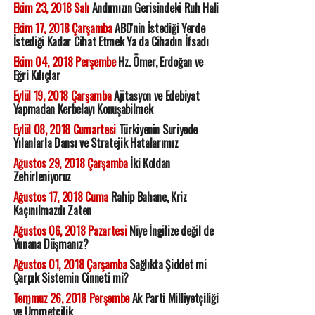
Ekim 23, 2018 Salı
Andımızın Gerisindeki Ruh Hali
Ekim 17, 2018 Çarşamba
ABD'nin İstediği Yerde
İstediği Kadar Cihat Etmek Ya da Cihadın İfsadı
Ekim 04, 2018 Perşembe
Hz. Ömer, Erdoğan ve
Eğri Kılıçlar
Eylül 19, 2018 Çarşamba
Ajitasyon ve Edebiyat
Yapmadan Kerbelayı Konuşabilmek
Eylül 08, 2018 Cumartesi
Türkiyenin Suriyede
Yılanlarla Dansı ve Stratejik Hatalarımız
Ağustos 29, 2018 Çarşamba
İki Koldan
Zehirleniyoruz
Ağustos 17, 2018 Cuma
Rahip Bahane, Kriz
Kaçınılmazdı Zaten
Ağustos 06, 2018 Pazartesi
Niye İngilize değil de
Yunana Düşmanız?
Ağustos 01, 2018 Çarşamba
Sağlıkta Şiddet mi
Çarpık Sistemin Cinneti mi?
Temmuz 26, 2018 Perşembe
Ak Parti Milliyetçiliği
ve Ümmetçilik