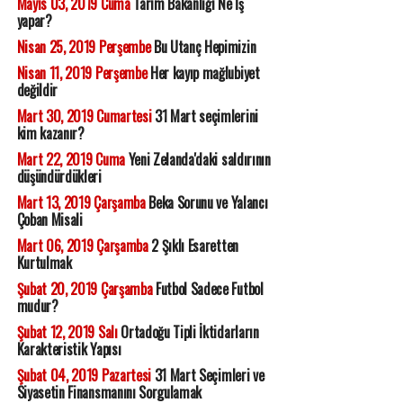
Mayıs 03, 2019 Cuma
Tarım Bakanlığı Ne İş
yapar?
Nisan 25, 2019 Perşembe
Bu Utanç Hepimizin
Nisan 11, 2019 Perşembe
Her kayıp mağlubiyet
değildir
Mart 30, 2019 Cumartesi
31 Mart seçimlerini
kim kazanır?
Mart 22, 2019 Cuma
Yeni Zelanda'daki saldırının
düşündürdükleri
Mart 13, 2019 Çarşamba
Beka Sorunu ve Yalancı
Çoban Misali
Mart 06, 2019 Çarşamba
2 Şıklı Esaretten
Kurtulmak
Şubat 20, 2019 Çarşamba
Futbol Sadece Futbol
mudur?
Şubat 12, 2019 Salı
Ortadoğu Tipli İktidarların
Karakteristik Yapısı
Şubat 04, 2019 Pazartesi
31 Mart Seçimleri ve
Siyasetin Finansmanını Sorgulamak