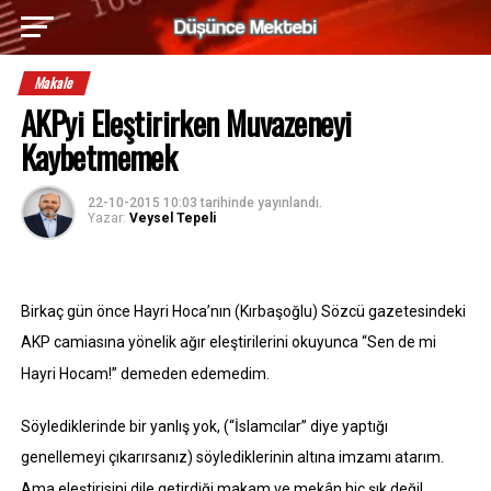
Makale
AKPyi Eleştirirken Muvazeneyi
Kaybetmemek
22-10-2015 10:03
tarihinde yayınlandı.
Yazar:
Veysel Tepeli
Birkaç gün önce Hayri Hoca’nın (Kırbaşoğlu) Sözcü gazetesindeki
AKP camiasına yönelik ağır eleştirilerini okuyunca “Sen de mi
Hayri Hocam!” demeden edemedim.
Söylediklerinde bir yanlış yok, (“İslamcılar” diye yaptığı
genellemeyi çıkarırsanız) söylediklerinin altına imzamı atarım.
Ama eleştirisini dile getirdiği makam ve mekân hiç şık değil.