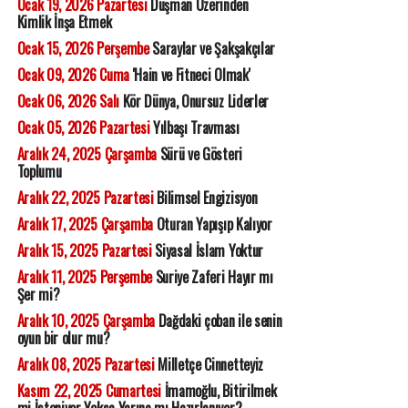
Ocak 19, 2026 Pazartesi
Düşman Üzerinden
Kimlik İnşa Etmek
Ocak 15, 2026 Perşembe
Saraylar ve Şakşakçılar
Ocak 09, 2026 Cuma
'Hain ve Fitneci Olmak'
Ocak 06, 2026 Salı
Kör Dünya, Onursuz Liderler
Ocak 05, 2026 Pazartesi
Yılbaşı Travması
Aralık 24, 2025 Çarşamba
Sürü ve Gösteri
Toplumu
Aralık 22, 2025 Pazartesi
Bilimsel Engizisyon
Aralık 17, 2025 Çarşamba
Oturan Yapışıp Kalıyor
Aralık 15, 2025 Pazartesi
Siyasal İslam Yoktur
Aralık 11, 2025 Perşembe
Suriye Zaferi Hayır mı
Şer mi?
Aralık 10, 2025 Çarşamba
Dağdaki çoban ile senin
oyun bir olur mu?
Aralık 08, 2025 Pazartesi
Milletçe Cinnetteyiz
Kasım 22, 2025 Cumartesi
İmamoğlu, Bitirilmek
mi İsteniyor Yoksa Yarına mı Hazırlanıyor?