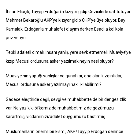
İhsan Eliaçık, Tayyip Erdoğan’a kızıyor gidip Gezicilerle saf tutuyor.
Mehmet Bekaroğlu AKP’ye kızıyor gidip CHP’ye üye oluyor. Bay
Kamalak, Erdoğan’a muhalefet olayım derken Esad’la kol kola
poz veriyor.
Tepki adaletli olmalı, insanı yanlış yere sevk etmemeli. Muaviye’ye
kızıp Mecusi ordusuna asker yazılmak neyin nesi oluyor?
Muaviye’nin yaptığı yanlışlar ve günahlar, ona olan kızgınlıklar,
Mecusi ordusuna asker yazılmayı haklı kılabilir mi?
Sadece eleştiride değil, sevgi ve muhabbette de bir dengesizlik
var. Ne yazık ki öfkemiz de muhabbetimiz de gözümüzü
karartmış, vicdanımızı/adalet duygumuzu bastırmış.
Müslümanların önemli bir kısmı, AKP/Tayyip Erdoğan denince