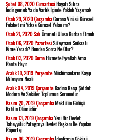
Şubat 08, 2020 Cumartesi
Hayatı Sıfıra
İndirgemek Ya da Varlık İçinde Yokluk Yaşamak
Ocak 29, 2020 Çarşamba
Corona Virüsü Küresel
Felaket mi Yoksa Küresel Yalan mı?
Ocak 21, 2020 Salı
Ümmeti Ulusa Kurban Etmek
Ocak 06, 2020 Pazartesi
Süleymani Suikastı
Kime Yaradı? Bundan Sonra Ne Olur?
Ocak 03, 2020 Cuma
Hizmete Eyvallah Ama
Ranta Hayır
Aralık 19, 2019 Perşembe
Müslümanların Kayıp
Milenyum Nesli
Aralık 04, 2019 Çarşamba
Kadına Karşı Şiddet
Modern Ve Seküler Toplumun Sorunudur
Kasım 20, 2019 Çarşamba
Maktülün Gülüşü
Katilin Ölümüdür
Kasım 13, 2019 Çarşamba
Yeni Bir Devlet
Tahayyülü: Patagonya Devlet Başkanı İle Yapılan
Röportaj
Kasım 06, 2019 Çarşamba
İdealizmin Çöküşü