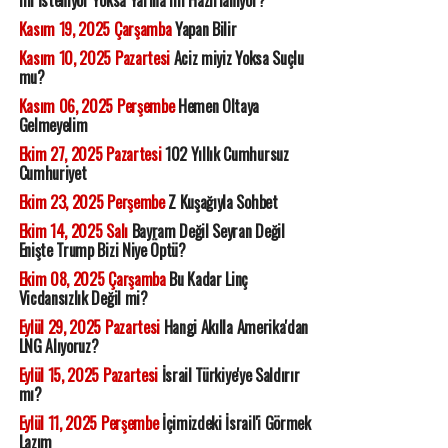
Kasım 19, 2025 Çarşamba
Yapan Bilir
Kasım 10, 2025 Pazartesi
Aciz miyiz Yoksa Suçlu
mu?
Kasım 06, 2025 Perşembe
Hemen Oltaya
Gelmeyelim
Ekim 27, 2025 Pazartesi
102 Yıllık Cumhursuz
Cumhuriyet
Ekim 23, 2025 Perşembe
Z Kuşağıyla Sohbet
Ekim 14, 2025 Salı
Bayram Değil Seyran Değil
Enişte Trump Bizi Niye Öptü?
Ekim 08, 2025 Çarşamba
Bu Kadar Linç
Vicdansızlık Değil mi?
Eylül 29, 2025 Pazartesi
Hangi Akılla Amerika'dan
LNG Alıyoruz?
Eylül 15, 2025 Pazartesi
İsrail Türkiye'ye Saldırır
mı?
Eylül 11, 2025 Perşembe
İçimizdeki İsrail'i Görmek
Lazım