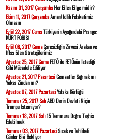
Kasım 01, 2017 Çarşamba
Her Bilen Bilge midir?
Ekim 11, 2017 Çarşamba
Aman! İdlib Felaketimiz
Olmasın
Eylül 22, 2017 Cuma
Türkiyenin Ayağındaki Pranga:
KÜRT FOBİSİ
Eylül 08, 2017 Cuma
Çaresizliğin Zirvesi Arakan ve
İflas Eden Stratejilerimiz
Ağustos 25, 2017 Cuma
FETÖ ile FETÖnün İstediği
Gibi Mücadele Ediliyor
Ağustos 21, 2017 Pazartesi
Cemaatler Sığınak mı
Yoksa Zindan mı?
Ağustos 07, 2017 Pazartesi
Yalaka Körlüğü
Temmuz 25, 2017 Salı
ABD Derin Devleti Niçin
Trumpu İstemiyor?
Temmuz 18, 2017 Salı
15 Temmuzu Doğru Teşhis
Edebilmek
Temmuz 03, 2017 Pazartesi
Sıcak ve Tehlikeli
Günler Bizi Bekliyor