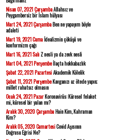
Bağırmanız
Nisan 07, 2021 Çarşamba
Allahsız ve
Peygambersiz bir İslam hülyası
Mart 24, 2021 Çarşamba
Ben ne yapayım böyle
adaleti
Mart 19, 2021 Cuma
İdealizmin çöküşü ve
konformizm çağı
Mart 16, 2021 Salı
Z nesli ya da zevk nesli
Mart 04, 2021 Perşembe
İlaçta hokkabazlık
Şubat 22, 2021 Pazartesi
Akademik Kölelik
Şubat 11, 2021 Perşembe
Kavganızı az ötede yapın;
millet rahatsız olmasın
Ocak 24, 2021 Pazar
Koronavirüs: Küresel felaket
mi, küresel bir yalan mı?
Aralık 30, 2020 Çarşamba
Hain Kim, Kahraman
Kim?
Aralık 05, 2020 Cumartesi
Covid Aşısının
Doğrusu Eğrisi Ne?