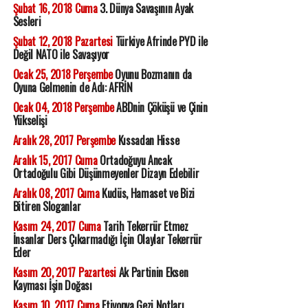
Şubat 16, 2018 Cuma
3. Dünya Savaşının Ayak
Sesleri
Şubat 12, 2018 Pazartesi
Türkiye Afrinde PYD ile
Değil NATO ile Savaşıyor
Ocak 25, 2018 Perşembe
Oyunu Bozmanın da
Oyuna Gelmenin de Adı: AFRİN
Ocak 04, 2018 Perşembe
ABDnin Çöküşü ve Çinin
Yükselişi
Aralık 28, 2017 Perşembe
Kıssadan Hisse
Aralık 15, 2017 Cuma
Ortadoğuyu Ancak
Ortadoğulu Gibi Düşünmeyenler Dizayn Edebilir
Aralık 08, 2017 Cuma
Kudüs, Hamaset ve Bizi
Bitiren Sloganlar
Kasım 24, 2017 Cuma
Tarih Tekerrür Etmez
İnsanlar Ders Çıkarmadığı İçin Olaylar Tekerrür
Eder
Kasım 20, 2017 Pazartesi
Ak Partinin Eksen
Kayması İşin Doğası
Kasım 10, 2017 Cuma
Etiyopya Gezi Notları