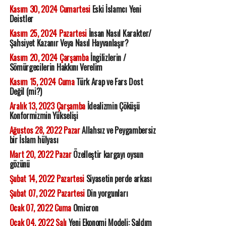
Kasım 30, 2024 Cumartesi
Eski İslamcı Yeni
Deistler
Kasım 25, 2024 Pazartesi
İnsan Nasıl Karakter/
Şahsiyet Kazanır Veya Nasıl Hayvanlaşır?
Kasım 20, 2024 Çarşamba
İngilizlerin /
Sömürgecilerin Hakkını Verelim
Kasım 15, 2024 Cuma
Türk Arap ve Fars Dost
Değil (mi?)
Aralık 13, 2023 Çarşamba
İdealizmin Çöküşü
Konformizmin Yükselişi
Ağustos 28, 2022 Pazar
Allahsız ve Peygambersiz
bir İslam hülyası
Mart 20, 2022 Pazar
Özelleştir kargayı oysun
gözünü
Şubat 14, 2022 Pazartesi
Siyasetin perde arkası
Şubat 07, 2022 Pazartesi
Din yorgunları
Ocak 07, 2022 Cuma
Omicron
Ocak 04, 2022 Salı
Yeni Ekonomi Modeli: Saldım