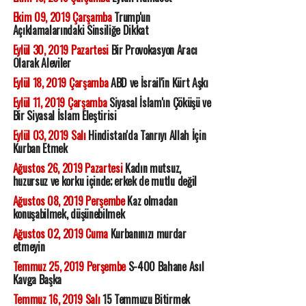
Ekim 09, 2019 Çarşamba
Trump'un
Açıklamalarındaki Sinsiliğe Dikkat
Eylül 30, 2019 Pazartesi
Bir Provokasyon Aracı
Olarak Aleviler
Eylül 18, 2019 Çarşamba
ABD ve İsrail'in Kürt Aşkı
Eylül 11, 2019 Çarşamba
Siyasal İslam'ın Çöküşü ve
Bir Siyasal İslam Eleştirisi
Eylül 03, 2019 Salı
Hindistan'da Tanrıyı Allah İçin
Kurban Etmek
Ağustos 26, 2019 Pazartesi
Kadın mutsuz,
huzursuz ve korku içinde; erkek de mutlu değil
Ağustos 08, 2019 Perşembe
Kaz olmadan
konuşabilmek, düşünebilmek
Ağustos 02, 2019 Cuma
Kurbanınızı murdar
etmeyin
Temmuz 25, 2019 Perşembe
S-400 Bahane Asıl
Kavga Başka
Temmuz 16, 2019 Salı
15 Temmuzu Bitirmek