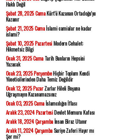
Haklı Değil
Şubat 28, 2025 Cuma
Kürt'ü Kazanan Ortadoğu'yu
Kazanır
Şubat 21, 2025 Cuma
İslami camialar ne kadar
islami?
Şubat 10, 2025 Pazartesi
Modern Cehalet:
Hikmetsiz Bilgi
Ocak 31, 2025 Cuma
Tarih Bunların Hepsini
Yazacak
Ocak 23, 2025 Perşembe
Hiçbir Toplum Kendi
Yöneticilerinden Daha Temiz Değildir
Ocak 12, 2025 Pazar
Zarlar Hileli Boşuna
Uğraşmayın Kazanamazsınız
Ocak 03, 2025 Cuma
İslamcılığın İflası
Aralık 23, 2024 Pazartesi
Devlet Memuru Kafası
Aralık 18, 2024 Çarşamba
İnsan Biraz Utanır
Aralık 11, 2024 Çarşamba
Suriye Zaferi Hayır mı
Şer mi?