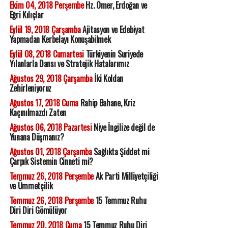
Ekim 04, 2018 Perşembe
Hz. Ömer, Erdoğan ve
Eğri Kılıçlar
Eylül 19, 2018 Çarşamba
Ajitasyon ve Edebiyat
Yapmadan Kerbelayı Konuşabilmek
Eylül 08, 2018 Cumartesi
Türkiyenin Suriyede
Yılanlarla Dansı ve Stratejik Hatalarımız
Ağustos 29, 2018 Çarşamba
İki Koldan
Zehirleniyoruz
Ağustos 17, 2018 Cuma
Rahip Bahane, Kriz
Kaçınılmazdı Zaten
Ağustos 06, 2018 Pazartesi
Niye İngilize değil de
Yunana Düşmanız?
Ağustos 01, 2018 Çarşamba
Sağlıkta Şiddet mi
Çarpık Sistemin Cinneti mi?
Temmuz 26, 2018 Perşembe
Ak Parti Milliyetçiliği
ve Ümmetçilik
Temmuz 26, 2018 Perşembe
15 Temmuz Ruhu
Diri Diri Gömülüyor
Temmuz 20, 2018 Cuma
15 Temmuz Ruhu Diri