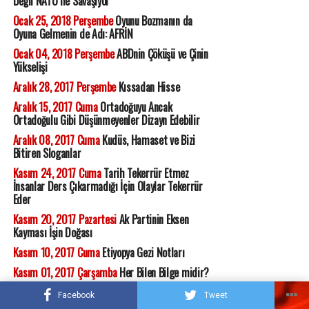
Değil NATO ile Savaşıyor
Ocak 25, 2018 Perşembe
Oyunu Bozmanın da
Oyuna Gelmenin de Adı: AFRİN
Ocak 04, 2018 Perşembe
ABDnin Çöküşü ve Çinin
Yükselişi
Aralık 28, 2017 Perşembe
Kıssadan Hisse
Aralık 15, 2017 Cuma
Ortadoğuyu Ancak
Ortadoğulu Gibi Düşünmeyenler Dizayn Edebilir
Aralık 08, 2017 Cuma
Kudüs, Hamaset ve Bizi
Bitiren Sloganlar
Kasım 24, 2017 Cuma
Tarih Tekerrür Etmez
İnsanlar Ders Çıkarmadığı İçin Olaylar Tekerrür
Eder
Kasım 20, 2017 Pazartesi
Ak Partinin Eksen
Kayması İşin Doğası
Kasım 10, 2017 Cuma
Etiyopya Gezi Notları
Kasım 01, 2017 Çarşamba
Her Bilen Bilge midir?
Ekim 11, 2017 Çarşamba
Aman! İdlib Felaketimiz
Facebook
Tweet
Olmasın