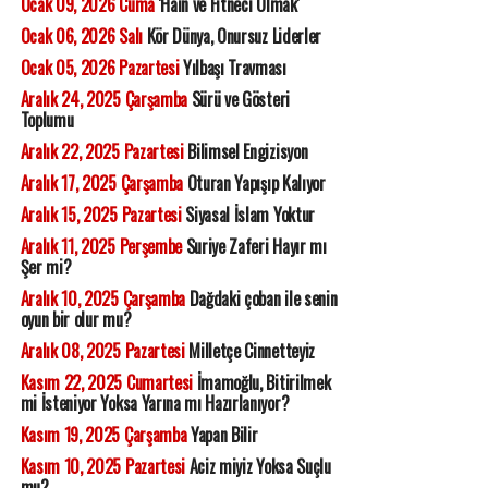
Ocak 09, 2026 Cuma
'Hain ve Fitneci Olmak'
Ocak 06, 2026 Salı
Kör Dünya, Onursuz Liderler
Ocak 05, 2026 Pazartesi
Yılbaşı Travması
Aralık 24, 2025 Çarşamba
Sürü ve Gösteri
Toplumu
Aralık 22, 2025 Pazartesi
Bilimsel Engizisyon
Aralık 17, 2025 Çarşamba
Oturan Yapışıp Kalıyor
Aralık 15, 2025 Pazartesi
Siyasal İslam Yoktur
Aralık 11, 2025 Perşembe
Suriye Zaferi Hayır mı
Şer mi?
Aralık 10, 2025 Çarşamba
Dağdaki çoban ile senin
oyun bir olur mu?
Aralık 08, 2025 Pazartesi
Milletçe Cinnetteyiz
Kasım 22, 2025 Cumartesi
İmamoğlu, Bitirilmek
mi İsteniyor Yoksa Yarına mı Hazırlanıyor?
Kasım 19, 2025 Çarşamba
Yapan Bilir
Kasım 10, 2025 Pazartesi
Aciz miyiz Yoksa Suçlu
mu?