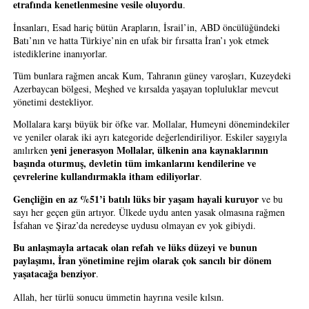
etrafında kenetlenmesine vesile oluyordu
.
İnsanları, Esad hariç bütün Arapların, İsrail’in, ABD öncülüğündeki 
Batı’nın ve hatta Türkiye’nin en ufak bir fırsatta İran’ı yok etmek 
istediklerine inanıyorlar.
Tüm bunlara rağmen ancak Kum, Tahranın güney varoşları, Kuzeydeki 
Azerbaycan bölgesi, Meşhed ve kırsalda yaşayan topluluklar mevcut 
yönetimi destekliyor. 
Mollalara karşı büyük bir öfke var. Mollalar, Humeyni dönemindekiler 
ve yeniler olarak iki ayrı kategoride değerlendiriliyor. Eskiler saygıyla 
yeni jenerasyon Mollalar, ülkenin ana kaynaklarının 
anılırken 
başında oturmuş, devletin tüm imkanlarını kendilerine ve 
çevrelerine kullandırmakla itham ediliyorlar
.
Gençliğin en az %51’i batılı lüks bir yaşam hayali kuruyor
 ve bu 
sayı her geçen gün artıyor. Ülkede uydu anten yasak olmasına rağmen 
İsfahan ve Şiraz’da neredeyse uydusu olmayan ev yok gibiydi.
Bu anlaşmayla artacak olan refah ve lüks düzeyi ve bunun 
paylaşımı, İran yönetimine rejim olarak çok sancılı bir dönem 
yaşatacağa benziyor
.
Allah, her türlü sonucu ümmetin hayrına vesile kılsın.