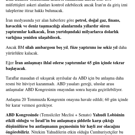
müfettişleri askeri alanları kontrol edebilecek ancak İran'ın da giriş izni 
taleplerine itiraz hakkı bulunacak.
petrol, doğal gaz, finans, 
İran medyasında yer alan haberlere göre 
havacılık ve deniz taşımacılığı alanlarında yıllardır süren 
yaptırımlar kalkacak, İran yurtdışındaki milyarlarca dolarlık 
varlığına yeniden ulaşabilecek.
silah ambargosu beş yıl
füze yaptırımı ise sekiz yıl
Ancak BM 
, 
 daha 
yürürlükte kalacak.
İran anlaşmayı ihlal ederse yaptırımlar 65 gün içinde tekrar 
Eğer 
başlayacak
.
Taraflar masadan el sıkışarak ayrılsalar da ABD için bu anlaşma daha 
resmi bir hüviyet kazanmadı. ABD yasaları gereği, uluslar arası 
anlaşmalar ABD Kongresinin onayından sonra hayata geçirilebiliyor.
Anlaşma 20 Temmuzda Kongrenin onayına havale edildi; 60 gün içinde 
bir karar vermesi gerekiyor.
ABD Kongresinde
Yahudi Lobisinin 
 (Temsilciler Meclisi + Senato) 
etkili olduğu ve İsrail’in bu anlaşmaya şiddetle karşı çıktığı 
düşünülürse bu antlaşmanın geçmesinin bir hayli zor olacağını 
öngörebiliriz
. Nitekim Yahudilerin etkin olduğu Cumhuriyetçiler bu 