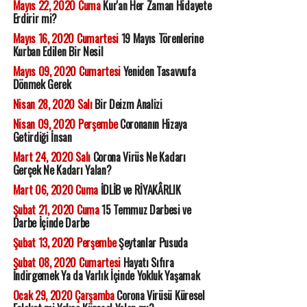
Mayıs 22, 2020 Cuma
Kur'an Her Zaman Hidayete
Erdirir mi?
Mayıs 16, 2020 Cumartesi
19 Mayıs Törenlerine
Kurban Edilen Bir Nesil
Mayıs 09, 2020 Cumartesi
Yeniden Tasavvufa
Dönmek Gerek
Nisan 28, 2020 Salı
Bir Deizm Analizi
Nisan 09, 2020 Perşembe
Coronanın Hizaya
Getirdiği İnsan
Mart 24, 2020 Salı
Corona Virüs Ne Kadarı
Gerçek Ne Kadarı Yalan?
Mart 06, 2020 Cuma
İDLİB ve RİYAKÂRLIK
Şubat 21, 2020 Cuma
15 Temmuz Darbesi ve
Darbe İçinde Darbe
Şubat 13, 2020 Perşembe
Şeytanlar Pusuda
Şubat 08, 2020 Cumartesi
Hayatı Sıfıra
İndirgemek Ya da Varlık İçinde Yokluk Yaşamak
Ocak 29, 2020 Çarşamba
Corona Virüsü Küresel