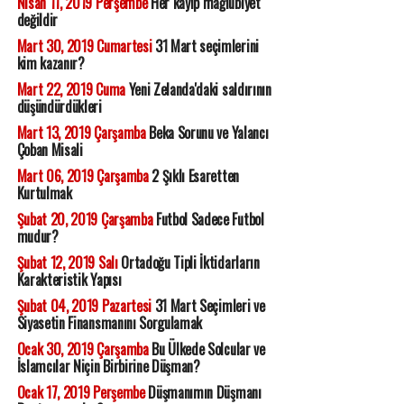
Nisan 11, 2019 Perşembe
Her kayıp mağlubiyet
değildir
Mart 30, 2019 Cumartesi
31 Mart seçimlerini
kim kazanır?
Mart 22, 2019 Cuma
Yeni Zelanda'daki saldırının
düşündürdükleri
Mart 13, 2019 Çarşamba
Beka Sorunu ve Yalancı
Çoban Misali
Mart 06, 2019 Çarşamba
2 Şıklı Esaretten
Kurtulmak
Şubat 20, 2019 Çarşamba
Futbol Sadece Futbol
mudur?
Şubat 12, 2019 Salı
Ortadoğu Tipli İktidarların
Karakteristik Yapısı
Şubat 04, 2019 Pazartesi
31 Mart Seçimleri ve
Siyasetin Finansmanını Sorgulamak
Ocak 30, 2019 Çarşamba
Bu Ülkede Solcular ve
İslamcılar Niçin Birbirine Düşman?
Ocak 17, 2019 Perşembe
Düşmanımın Düşmanı