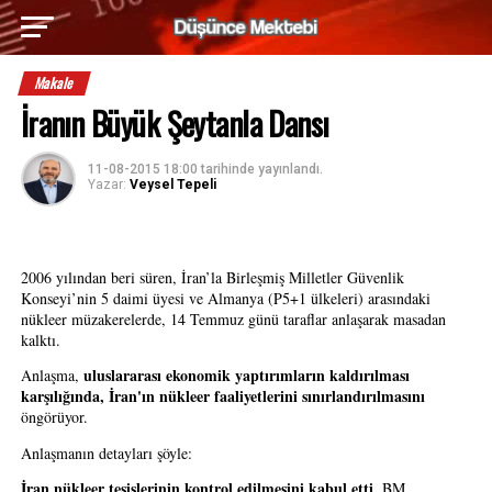
Makale
İranın Büyük Şeytanla Dansı
11-08-2015 18:00
tarihinde yayınlandı.
Yazar:
Veysel Tepeli
2006 yılından beri süren, İran’la Birleşmiş Milletler Güvenlik 
Konseyi’nin 5 daimi üyesi ve Almanya (P5+1 ülkeleri) arasındaki 
nükleer müzakerelerde, 14 Temmuz günü taraflar anlaşarak masadan 
kalktı.
uluslararası ekonomik yaptırımların kaldırılması 
Anlaşma, 
karşılığında, İran'ın nükleer faaliyetlerini sınırlandırılmasını 
öngörüyor.
Anlaşmanın detayları şöyle:
İran nükleer tesislerinin kontrol edilmesini kabul etti
. BM 