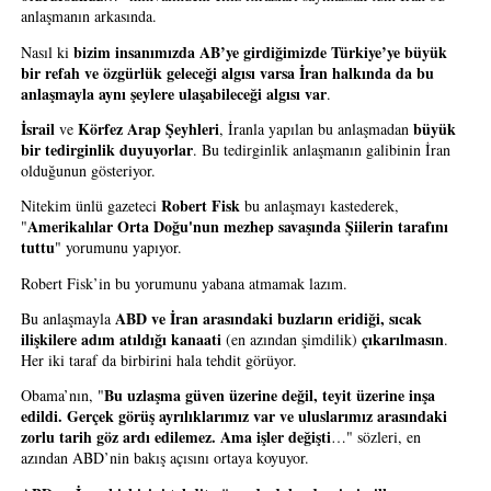
anlaşmanın arkasında.
bizim insanımızda AB’ye girdiğimizde Türkiye’ye büyük 
Nasıl ki 
bir refah ve özgürlük geleceği algısı varsa İran halkında da bu 
anlaşmayla aynı şeylere ulaşabileceği algısı var
. 
İsrail
Körfez Arap Şeyhleri
büyük 
 ve 
, İranla yapılan bu anlaşmadan 
bir tedirginlik duyuyorlar
. Bu tedirginlik anlaşmanın galibinin İran 
olduğunun gösteriyor.
Robert Fisk
Nitekim ünlü gazeteci 
 bu anlaşmayı kastederek, 
Amerikalılar Orta Doğu'nun mezhep savaşında Şiilerin tarafını 
"
tuttu
" yorumunu yapıyor.
Robert Fisk’in bu yorumunu yabana atmamak lazım.
ABD ve İran arasındaki buzların eridiği, sıcak 
Bu anlaşmayla 
ilişkilere adım atıldığı kanaati
çıkarılmasın
 (en azından şimdilik) 
. 
Her iki taraf da birbirini hala tehdit görüyor.
Bu uzlaşma güven üzerine değil, teyit üzerine inşa 
Obama’nın, "
edildi. Gerçek görüş ayrılıklarımız var ve uluslarımız arasındaki 
zorlu tarih göz ardı edilemez. Ama işler değişti
…" sözleri, en 
azından ABD’nin bakış açısını ortaya koyuyor.