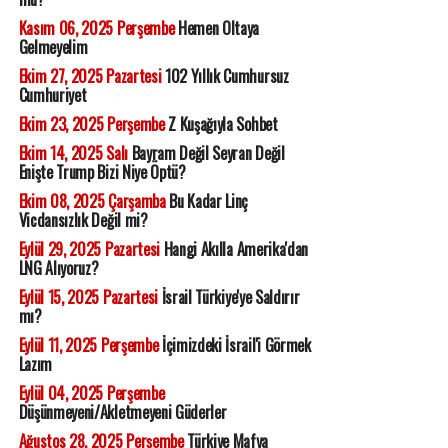
Kasım 06, 2025 Perşembe
Hemen Oltaya
Gelmeyelim
Ekim 27, 2025 Pazartesi
102 Yıllık Cumhursuz
Cumhuriyet
Ekim 23, 2025 Perşembe
Z Kuşağıyla Sohbet
Ekim 14, 2025 Salı
Bayram Değil Seyran Değil
Enişte Trump Bizi Niye Öptü?
Ekim 08, 2025 Çarşamba
Bu Kadar Linç
Vicdansızlık Değil mi?
Eylül 29, 2025 Pazartesi
Hangi Akılla Amerika'dan
LNG Alıyoruz?
Eylül 15, 2025 Pazartesi
İsrail Türkiye'ye Saldırır
mı?
Eylül 11, 2025 Perşembe
İçimizdeki İsrail'i Görmek
Lazım
Eylül 04, 2025 Perşembe
Düşünmeyeni/Akletmeyeni Güderler
Ağustos 28, 2025 Perşembe
Türkiye Mafya