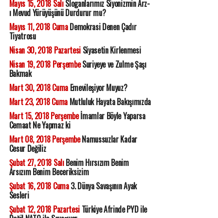
Mayıs 15, 2018 Salı
Sloganlarımız Siyonizmin Arz-
ı Mevud Yürüyüşünü Durdurur mu?
Mayıs 11, 2018 Cuma
Demokrasi Denen Çadır
Tiyatrosu
Nisan 30, 2018 Pazartesi
Siyasetin Kirlenmesi
Nisan 19, 2018 Perşembe
Suriyeye ve Zulme Şaşı
Bakmak
Mart 30, 2018 Cuma
Emevileşiyor Muyuz?
Mart 23, 2018 Cuma
Mutluluk Hayata Bakışımızda
Mart 15, 2018 Perşembe
İmamlar Böyle Yaparsa
Cemaat Ne Yapmaz ki
Mart 08, 2018 Perşembe
Namussuzlar Kadar
Cesur Değiliz
Şubat 27, 2018 Salı
Benim Hırsızım Benim
Arsızım Benim Beceriksizim
Şubat 16, 2018 Cuma
3. Dünya Savaşının Ayak
Sesleri
Şubat 12, 2018 Pazartesi
Türkiye Afrinde PYD ile