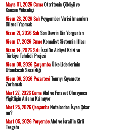
Mayıs 01, 2026 Cuma
Otoritenin Çöküşü ve
Kaosun Yükselişi
Nisan 28, 2026 Salı
Peygamber Varisi İmamları
Dilenci Yapmak
Nisan 21, 2026 Salı
Son Devrin Din Yorgunları
Nisan 17, 2026 Cuma
Kemalist Sistemin İflası
Nisan 14, 2026 Salı
İsrail'in Aidiyet Krizi ve
'Türkiye Tehdidi' Projesi
Nisan 08, 2026 Çarşamba
Ülke Liderlerinin
Utanılacak Sessizliği
Nisan 06, 2026 Pazartesi
Tanrıyı Kıyamete
Zorlamak
Mart 27, 2026 Cuma
Akıl ve Feraset Olmayınca
Yiğitliğin Anlamı Kalmıyor
Mart 25, 2026 Çarşamba
Notalardan İsyan Çıkar
mı?
Mart 05, 2026 Perşembe
Abd ve İsrail'in Kirli
Tezgahı