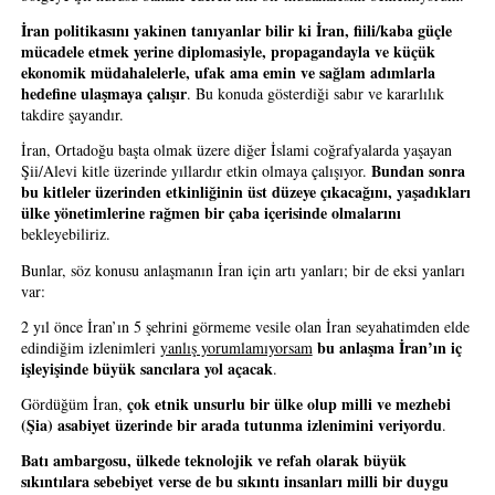
İran politikasını yakinen tanıyanlar bilir ki İran, fiili/kaba güçle 
mücadele etmek yerine diplomasiyle, propagandayla ve küçük 
ekonomik müdahalelerle, ufak ama emin ve sağlam adımlarla 
hedefine ulaşmaya çalışır
. Bu konuda gösterdiği sabır ve kararlılık 
takdire şayandır.
İran, Ortadoğu başta olmak üzere diğer İslami coğrafyalarda yaşayan 
Bundan sonra 
Şii/Alevi kitle üzerinde yıllardır etkin olmaya çalışıyor. 
bu kitleler üzerinden etkinliğinin üst düzeye çıkacağını, yaşadıkları 
ülke yönetimlerine rağmen bir çaba içerisinde olmalarını
bekleyebiliriz.
Bunlar, söz konusu anlaşmanın İran için artı yanları; bir de eksi yanları 
var:
2 yıl önce İran’ın 5 şehrini görmeme vesile olan İran seyahatimden elde 
bu anlaşma İran’ın iç 
edindiğim izlenimleri 
yanlış yorumlamıyorsam
işleyişinde büyük sancılara yol açacak
.
çok etnik unsurlu bir ülke olup milli ve mezhebi 
Gördüğüm İran, 
(Şia) asabiyet üzerinde bir arada tutunma izlenimini veriyordu
. 
Batı ambargosu, ülkede teknolojik ve refah olarak büyük 
sıkıntılara sebebiyet verse de bu sıkıntı insanları milli bir duygu 