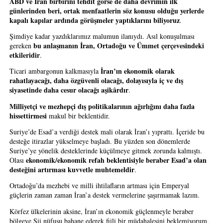
ABD ve İran birbirini tehdit görse de daha devrimin ilk 
günlerinden beri, ortak menfaatlerin söz konusu olduğu yerlerde 
kapalı kapılar ardında görüşmeler yaptıklarını biliyoruz
. 
Şimdiye kadar yazdıklarımız malumun ilanıydı. Asıl konuşulması 
bu anlaşmanın İran, Ortadoğu ve Ümmet çerçevesindeki 
gereken 
etkileridir
.
İran’ın ekonomik olarak 
Ticari ambargonun kalkmasıyla 
rahatlayacağı, daha özgüvenli olacağı, dolayısıyla iç ve dış 
siyasetinde daha cesur olacağı aşikârdır
.
Milliyetçi ve mezhepçi dış politikalarının ağırlığını daha fazla 
hissettirmesi
 makul bir beklentidir. 
Suriye’de Esad’a verdiği destek mali olarak İran’ı yıprattı. İçeride bu 
desteğe itirazlar yükselmeye başladı. Bu yüzden son dönemlerde 
Suriye’ye yönelik desteklerinde küçülmeye gitmek zorunda kalmıştı. 
ekonomik/ekonomik refah beklentisiyle beraber Esad’a olan 
Olası 
desteğini artırması kuvvetle muhtemeldir
.
Ortadoğu’da mezhebi ve milli ihtilafların artması için Emperyal 
güçlerin zaman zaman İran’a destek vermelerine şaşırmamak lazım.
Körfez ülkelerinin aksine, İran’ın ekonomik güçlenmeyle beraber 
bölgeye Şii nüfusu bahane ederek fiili bir müdahalesini beklemiyorum. 