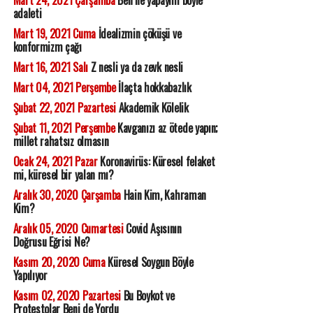
Mart 24, 2021 Çarşamba
Ben ne yapayım böyle
adaleti
Mart 19, 2021 Cuma
İdealizmin çöküşü ve
konformizm çağı
Mart 16, 2021 Salı
Z nesli ya da zevk nesli
Mart 04, 2021 Perşembe
İlaçta hokkabazlık
Şubat 22, 2021 Pazartesi
Akademik Kölelik
Şubat 11, 2021 Perşembe
Kavganızı az ötede yapın;
millet rahatsız olmasın
Ocak 24, 2021 Pazar
Koronavirüs: Küresel felaket
mi, küresel bir yalan mı?
Aralık 30, 2020 Çarşamba
Hain Kim, Kahraman
Kim?
Aralık 05, 2020 Cumartesi
Covid Aşısının
Doğrusu Eğrisi Ne?
Kasım 20, 2020 Cuma
Küresel Soygun Böyle
Yapılıyor
Kasım 02, 2020 Pazartesi
Bu Boykot ve
Protestolar Beni de Yordu