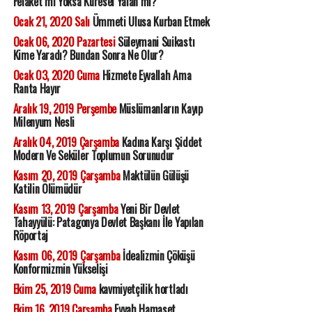
Felaket mi Yoksa Küresel Yalan mı?
Ocak 21, 2020 Salı
Ümmeti Ulusa Kurban Etmek
Ocak 06, 2020 Pazartesi
Süleymani Suikastı
Kime Yaradı? Bundan Sonra Ne Olur?
Ocak 03, 2020 Cuma
Hizmete Eyvallah Ama
Ranta Hayır
Aralık 19, 2019 Perşembe
Müslümanların Kayıp
Milenyum Nesli
Aralık 04, 2019 Çarşamba
Kadına Karşı Şiddet
Modern Ve Seküler Toplumun Sorunudur
Kasım 20, 2019 Çarşamba
Maktülün Gülüşü
Katilin Ölümüdür
Kasım 13, 2019 Çarşamba
Yeni Bir Devlet
Tahayyülü: Patagonya Devlet Başkanı İle Yapılan
Röportaj
Kasım 06, 2019 Çarşamba
İdealizmin Çöküşü
Konformizmin Yükselişi
Ekim 25, 2019 Cuma
kavmiyetçilik hortladı
Ekim 16, 2019 Çarşamba
Eyvah Hamaset