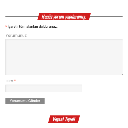
Henüz yorum yapılmamış.
*
İşaretli tüm alanları doldurunuz.
Yorumunuz
İsim
*
Yorumumu Gönder
Veysel Tepeli