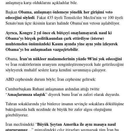
anlaşmaya karşı olduklarını açıkladılar bile.
Obama, anlaşmayı önlemeye yönelik her girişimi veto 
Başkan 
edeceğini söyledi
. Fakat 435 üyeli Temsilciler Meclisi'nin ve 100 üyeli 
Senato'nun üçte ikisinin kararı halinde Obama’nın vetosu aşılabiliyor.
Ayrıca, Kongre 2 yıl önce ek bütçeyi onaylamayarak nasıl ki 
Obama’yı birçok politikasından çark ettirdiyse (isterse) 
muhtemelen önümüzdeki Kasım ayında yine aynı yolu izleyerek 
Obama’yı bu anlaşmadan vazgeçirtebilir
.
İran'ın nükleer malzemelerinin yüzde 98'ini yok edeceğini
Obama, 
ve İran reaktörlerinin uranyum zenginleştiremeyecek hale getirileceğini 
söyleyerek muhalif seslere karşı kendini savunmaya çalışıyor.
ABD cephesinde durum böyle; İran cephesine gelirsek:
Cumhurbaşkanı Ruhani anlaşmanın ardından attığı twitte 
Amaçlarımıza ulaştık
“
” diyerek bunu İran’ın zaferi olarak duyurdu.
Tahran sokaklarında yüz binlerce insanın sevinçle sokaklara dökülüşüne 
baktığımızda halk nezdinde de büyük bir zafer algısı oluştuğunu 
görebiliyoruz.
Büyük Şeytan Amerika ile aynı masaya nasıl 
İran meclisindeki “
oturursunuz
…” minvalindeki cılız itirazları saymazsak tüm İran bu 