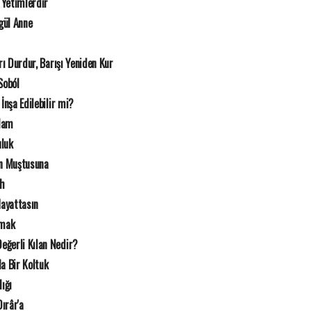
 Yetimlerdir
gül Anne
rı Durdur, Barışı Yeniden Kur
Soból
İnşa Edilebilir mi?
Adam
uluk
n Muştusuna
ah
Hayattasın
rmak
eğerli Kılan Nedir?
a Bir Koltuk
lığı
ırâr'a