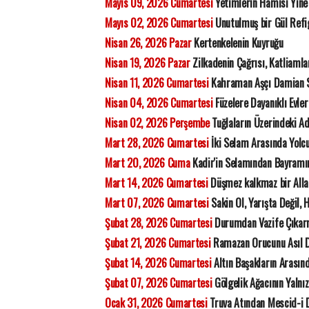
Mayıs 09, 2026 Cumartesi
Yetimlerin Hamisi Yine
Mayıs 02, 2026 Cumartesi
Unutulmuş bir Gül Refi
Nisan 26, 2026 Pazar
Kertenkelenin Kuyruğu
Nisan 19, 2026 Pazar
Zilkadenin Çağrısı, Katliamla
Nisan 11, 2026 Cumartesi
Kahraman Aşçı Damian 
Nisan 04, 2026 Cumartesi
Füzelere Dayanıklı Evler 
Nisan 02, 2026 Perşembe
Tuğlaların Üzerindeki 
Mart 28, 2026 Cumartesi
İki Selam Arasında Yolc
Mart 20, 2026 Cuma
Kadir'in Selamından Bayramı
Mart 14, 2026 Cumartesi
Düşmez kalkmaz bir All
Mart 07, 2026 Cumartesi
Sakin Ol, Yarışta Değil, 
Şubat 28, 2026 Cumartesi
Durumdan Vazife Çıka
Şubat 21, 2026 Cumartesi
Ramazan Orucunu Asıl D
Şubat 14, 2026 Cumartesi
Altın Başakların Arasınd
Şubat 07, 2026 Cumartesi
Gölgelik Ağacının Yalnız
Ocak 31, 2026 Cumartesi
Truva Atından Mescid-i D