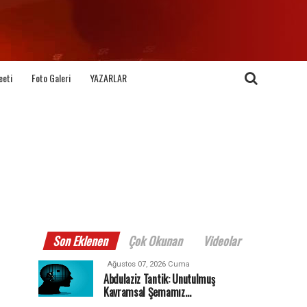
eeti
Foto Galeri
YAZARLAR
Son Eklenen
Çok Okunan
Videolar
Ağustos 07, 2026 Cuma
Abdulaziz Tantik: Unutulmuş
Kavramsal Şemamız…