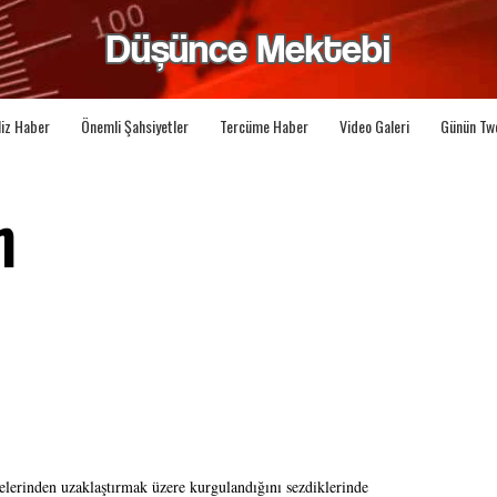
liz Haber
Önemli Şahsiyetler
Tercüme Haber
Video Galeri
Günün Tw
n
ilelerinden uzaklaştırmak üzere kurgulandığını sezdiklerinde