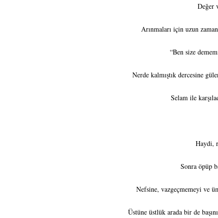
Değer v
Arınmaları için uzun zamand
“Ben size dememi
Nerde kalmıştık dercesine gül
Selam ile karşıl
Haydi, 
Sonra öpüp ba
Nefsine, vazgeçmemeyi ve ümi
Üstüne üstlük arada bir de başın