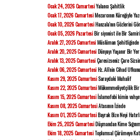
Ocak 24, 2026 Cumartesi
Yalancı Şahitlik
Ocak 17, 2026 Cumartesi
Mezarcının Küreğiyle Yaz
Ocak 10, 2026 Cumartesi
Hanzala'nın Gözlerini G
Ocak 05, 2026 Pazartesi
Bir siyonist ile Bir Samir
Aralık 27, 2025 Cumartesi
Müslüman Şehitliğinde Y
Aralık 20, 2025 Cumartesi
Dünyayı Yaşanır Bir Yer 
Aralık 13, 2025 Cumartesi
Çaresizseniz Çare Sizsin
Aralık 06, 2025 Cumartesi
Hz. Ali'nin Cihad Ufkun
Kasım 29, 2025 Cumartesi
Saraydaki Muhalif
Kasım 22, 2025 Cumartesi
Mükemmeliyetçilik Bir 
Kasım 15, 2025 Cumartesi
İslamofobi kimin vahşet
Kasım 08, 2025 Cumartesi
Atasının İzinde
Kasım 01, 2025 Cumartesi
Bayrak Bize Neyi Hatır
Ekim 25, 2025 Cumartesi
Düşmandan Kime Sığınm
Ekim 18, 2025 Cumartesi
Toplumsal Çürümeye Katk