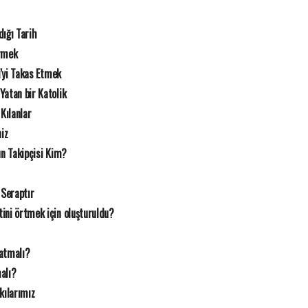
dığı Tarih
örmek
i'yi Takas Etmek
atan bir Katolik
Kılanlar
iz
un Takipçisi Kim?
Seraptır
ini örtmek için oluşturuldu?
latmalı?
alı?
ılarımız