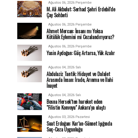
Ağustos 06, 2026 Perşembe
M. Ali Akbulut: Serhad Şehri Erdebil'de
Çay Sohbeti
Ağustos 06, 2026 Perşembe
Ahmet Mercan: İnsanı mı Yoksa
Kötülük Eylemini mi Cezalandırıyoruz?
Ağustos 06, 2026 Perşembe
Yasin Aydoğan: Güç Artarsa, Yük Azalır
Ağustos 04, 2026 Salı
Abdulaziz Tantik: Hidayet ve Dalalet
Arasında İnsan: İrade, Arınma ve İlahi
İnayet
Ağustos 04, 2026 Salı
Bosna Hersek'ten hareket eden
"Filistin Konvoyu" Ankara'ya ulaştı
Ağustos 03, 2026 Pazartesi
Suat Erdoğan: Kur’an-Sünnet Işığında
Suç-Ceza Uygunluğu