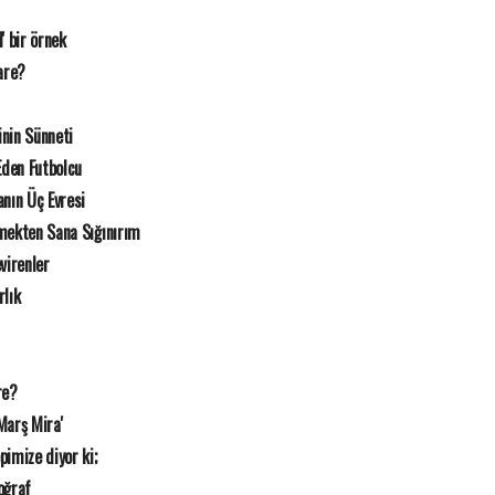
 bir örnek
are?
nin Sünneti
Eden Futbolcu
nın Üç Evresi
mekten Sana Sığınırım
irenler
rlık
re?
Marş Mira'
imize diyor ki;
oğraf