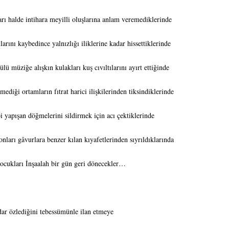
ları halde intihara meyilli oluşlarına anlam veremediklerinde
rını kaybedince yalnızlığı iliklerine kadar hissettiklerinde
ülü müziğe alışkın kulakları kuş cıvıltılarını ayırt ettiğinde
diği ortamların fıtrat harici ilişkilerinden tiksindiklerinde
bi yapışan döğmelerini sildirmek için acı çektiklerinde
ları gâvurlara benzer kılan kıyafetlerinden sıyrıldıklarında
cukları İnşaalah bir gün geri dönecekler…
lıklı mısın?
dar özlediğini tebessümünle ilan etmeye