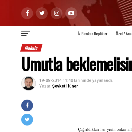
İz Bırakan Replikler
Özel / Ana
Makale
Umutla beklemelisi
19-08-2014 11:40
tarihinde yayınlandı.
Yazar:
Şevket Hüner
Çağrıldıkları her yerin onları a