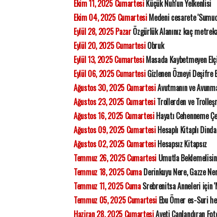
Ekim 11, 2025 Cumartesi
Küçük Nuh'un Yelkenlisi
Ekim 04, 2025 Cumartesi
Medeni cesarete 'Sumud'
Eylül 28, 2025 Pazar
Özgürlük Alanınız kaç metrek
Eylül 20, 2025 Cumartesi
Obruk
Eylül 13, 2025 Cumartesi
Masada Kaybetmeyen Elçi
Eylül 06, 2025 Cumartesi
Gizlenen Özneyi Deşifre 
Ağustos 30, 2025 Cumartesi
Avutmanın ve Avunma
Ağustos 23, 2025 Cumartesi
Trollerden ve Trolleş
Ağustos 16, 2025 Cumartesi
Hayatı Cehenneme Çev
Ağustos 09, 2025 Cumartesi
Hesaplı Kitaplı Dinda
Ağustos 02, 2025 Cumartesi
Hesapsız Kitapsız
Temmuz 26, 2025 Cumartesi
Umutla Beklemelisin
Temmuz 18, 2025 Cuma
Derinkuyu Nere, Gazze Ne
Temmuz 11, 2025 Cuma
Srebrenitsa Anneleri için '
Temmuz 05, 2025 Cumartesi
Ebu Ömer es-Suri hep
Haziran 28, 2025 Cumartesi
Ayeti Canlandıran Fot