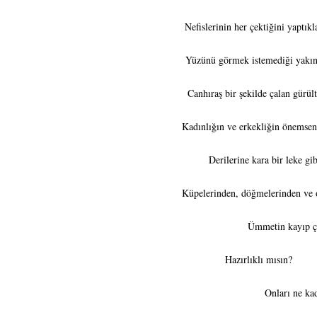
Nefislerinin her çektiğini yaptık
Yüzünü görmek istemediği yakınla
Canhıraş bir şekilde çalan gürült
Kadınlığın ve erkekliğin önemsenme
Derilerine kara bir leke gi
Küpelerinden, döğmelerinden ve on
Ümmetin kayıp ço
Hazır
Onları ne ka