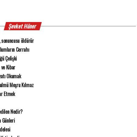
Şevket Hüner
, sonuncusu öldürür
zlumların Cerrahı
ğü Çelişki
r ve Kibar
yatı Okumak
Zulmü Meşru Kılmaz
rar Etmek
dilen Nedir?
 Günleri
delesi