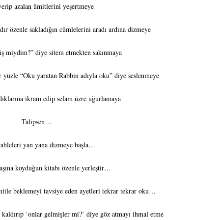
erip azalan ümitlerini yeşertmeye
ır özenle sakladığın cümlelerini aradı ardına dizmeye
ş miydim?” diye sitem etmekten sakınmaya
er yüzle “Oku yaratan Rabbin adıyla oku” diye seslenmeye
adıklarına ikram edip selam üzre uğurlamaya
Talipsen…
rahleleri yan yana dizmeye başla…
şına koyduğun kitabı özenle yerleştir…
tle beklemeyi tavsiye eden ayetleri tekrar tekrar oku…
ı kaldırıp ‘onlar gelmişler mi?’ diye göz atmayı ihmal etme