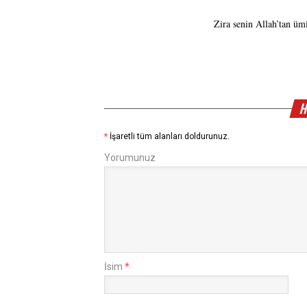
Zira senin Allah’tan üm
H
*
İşaretli tüm alanları doldurunuz.
Yorumunuz
İsim
*