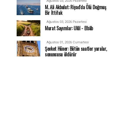
Ağustos 03, 2026 Pazartesi
M. Ali Akbulut: Riyad'da Ölü Doğmuş
Bir İttifak
Ağustos 03, 2026 Pazartesi
Murat Sayımlar: Ulûl - Elbâb
Ağustos 01, 2026 Cumartesi
Şevket Hüner: Bütün saatler yaralar,
sonuncusu öldürür