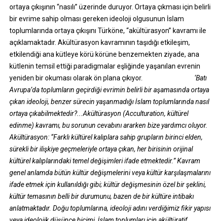
ortaya çıkışının “nasılı” üzerinde duruyor. Ortaya çıkması için belirli
bir evrime sahip olması gereken ideoloji olgusunun İslam
toplumlarında ortaya çıkışını Türköne, “akültürasyon” kavramı ile
açıklamaktadır. Akültürasyon kavramının taşıdığı etkileşim,
etkilendiği ana kütleye körü körüne benzemekten ziyade, ana
kütlenin temsil ettiği paradigmalar eşliğinde yaşanılan evrenin
yeniden bir okuması olarak ön plana çıkıyor.
‘Batı
Avrupa’da toplumların geçirdiği evrimin belirli bir aşamasında ortaya
çıkan ideoloji, benzer sürecin yaşanmadığı İslam toplumlarında nasıl
ortaya çıkabilmektedir?...Akültürasyon (Acculturation, kültürel
edinme) kavramı, bu sorunun cevabını ararken bize yardımcı oluyor.
Akültürasyon: “Farklı kültürel kalıplara sahip grupların birinci elden,
sürekli bir ilişkiye geçmeleriyle ortaya çıkan, her birisinin orijinal
kültürel kalıplarındaki temel değişimleri ifade etmektedir.” Kavram
genel anlamda bütün kültür değişmelerini veya kültür karşılaşmalarını
ifade etmek için kullanıldığı gibi; kültür değişmesinin özel bir şeklini,
kültür temasının belli bir durumunu, bazen de bir kültüre intibakı
anlatmaktadır. Doğu toplumlarına, ideoloji adını verdiğimiz fikir yapısı
veya ideolojik düşünce biçimi, İslam toplumları için akültüratif