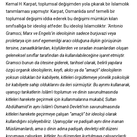
Kemal H. Karpat, toplumsal değişimden yola çıkarak bir İslamcılık
tanımlaması yapmıştır. Karpat, Osmanlıda sınıf temelli bir
toplumsal değişimi iddia ederek bu değişimi mümkün kılan
sınıfsallığa bir ideoloji atfeder. Bu ideoloji İslamcılıktır:
‘Antonio
Gramsci, Marx ve Engels’in ideolojinin sadece burjuvazi veya
proletarya için sınıf egemenliği aracı olduğuna ilişkin görüşünün
tersine, zanaatkârlardan, köylülerden ve sıradan insanlardan oluşan
geleneksel sınıflar tarafından da kullanılabileceğine işaret etmiştir.
Gramsci bunun da ötesine giderek, tarihsel olarak, belirli yapılara
özgü organik ideolojilerin, keyfi, akılcı ya da “amaçlı” ideolojilerin
yoksun oldukları bir kabiliyete, kitleleri örgütlemeye yönelik psikolojik
bir kabiliyete sahip olduklarını da ileri sürmüştür. Bu ayrımı kullanarak,
uyanışçı tarikatlerin İslâm’ı toplumun ve dinin savunulmasında
kitleleri harekete geçirmek için kullanmalarına mukabil, Sultan
Abdülhamid’in aynı İslâm’ı Osmanlı Devleti’nin savunulmasında
kitleleri harekete geçirmeye çalışan “amaçlı” bir ideoloji olarak
kullandığını söyleyebiliriz. Uyanışçılar ve padişah aynı dine inanan
Müslümanlardı, ama o dinin adına padişah, devletçi elit düzeni
korumaya çalışırken, kitleler, bu düzenden kurtulmaya çalışıyorlardı.