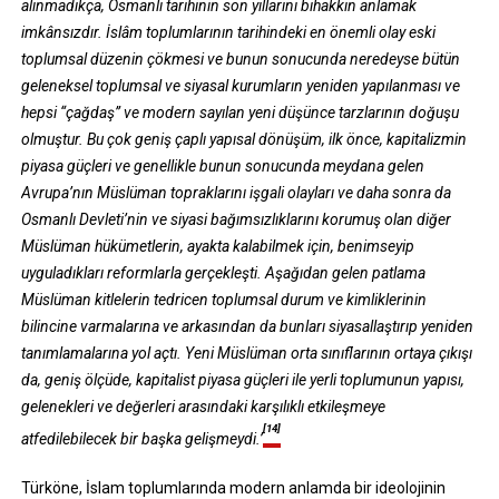
alınmadıkça, Osmanlı tarihinin son yıllarını bihakkın anlamak
imkânsızdır. İslâm toplumlarının tarihindeki en önemli olay eski
toplumsal düzenin çökmesi ve bunun sonucunda neredeyse bütün
geleneksel toplumsal ve siyasal kurumların yeniden yapılanması ve
hepsi “çağdaş” ve modern sayılan yeni düşünce tarzlarının doğuşu
olmuştur. Bu çok geniş çaplı yapısal dönüşüm, ilk önce, kapitalizmin
piyasa güçleri ve genellikle bunun sonucunda meydana gelen
Avrupa’nın Müslüman topraklarını işgali olayları ve daha sonra da
Osmanlı Devleti’nin ve siyasi bağımsızlıklarını korumuş olan diğer
Müslüman hükümetlerin, ayakta kalabilmek için, benimseyip
uyguladıkları reformlarla gerçekleşti. Aşağıdan gelen patlama
Müslüman kitlelerin tedricen toplumsal durum ve kimliklerinin
bilincine varmalarına ve arkasından da bunları siyasallaştırıp yeniden
tanımlamalarına yol açtı. Yeni Müslüman orta sınıflarının ortaya çıkışı
da, geniş ölçüde, kapitalist piyasa güçleri ile yerli toplumunun yapısı,
gelenekleri ve değerleri arasındaki karşılıklı etkileşmeye
[14]
atfedilebilecek bir başka gelişmeydi.’
Türköne, İslam toplumlarında modern anlamda bir ideolojinin