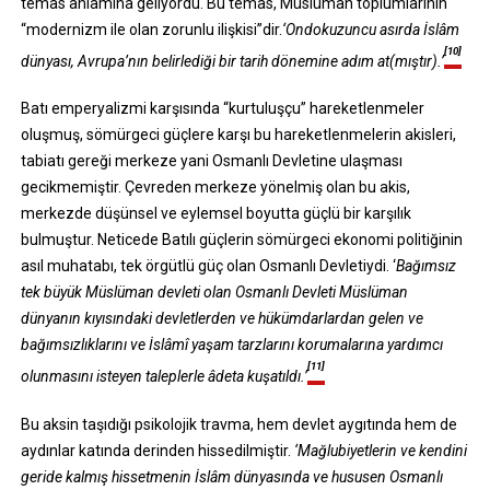
temas anlamına geliyordu. Bu temas, Müslüman toplumlarının
“modernizm ile olan zorunlu ilişkisi”dir.
‘Ondokuzuncu asırda İslâm
[10]
dünyası, Avrupa’nın belirlediği bir tarih dönemine adım at(mıştır).’
Batı emperyalizmi karşısında “kurtuluşçu” hareketlenmeler
oluşmuş, sömürgeci güçlere karşı bu hareketlenmelerin akisleri,
tabiatı gereği merkeze yani Osmanlı Devletine ulaşması
gecikmemiştir. Çevreden merkeze yönelmiş olan bu akis,
merkezde düşünsel ve eylemsel boyutta güçlü bir karşılık
bulmuştur. Neticede Batılı güçlerin sömürgeci ekonomi politiğinin
asıl muhatabı, tek örgütlü güç olan Osmanlı Devletiydi. ‘
Bağımsız
tek büyük Müslüman devleti olan Osmanlı Devleti Müslüman
dünyanın kıyısındaki devletlerden ve hükümdarlardan gelen ve
bağımsızlıklarını ve İslâmî yaşam tarzlarını korumalarına yardımcı
[11]
olunmasını isteyen taleplerle âdeta kuşatıldı.’
Bu aksin taşıdığı psikolojik travma, hem devlet aygıtında hem de
aydınlar katında derinden hissedilmiştir.
‘Mağlubiyetlerin ve kendini
geride kalmış hissetmenin İslâm dünyasında ve hususen Osmanlı