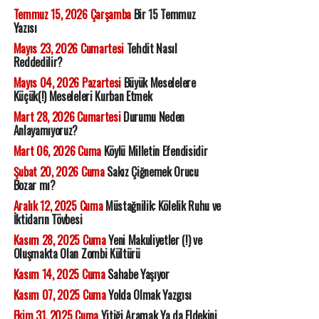
Temmuz 15, 2026 Çarşamba
Bir 15 Temmuz
Yazısı
Mayıs 23, 2026 Cumartesi
Tehdit Nasıl
Reddedilir?
Mayıs 04, 2026 Pazartesi
Büyük Meselelere
Küçük(!) Meseleleri Kurban Etmek
Mart 28, 2026 Cumartesi
Durumu Neden
Anlayamıyoruz?
Mart 06, 2026 Cuma
Köylü Milletin Efendisidir
Şubat 20, 2026 Cuma
Sakız Çiğnemek Orucu
Bozar mı?
Aralık 12, 2025 Cuma
Müstağnilik: Kölelik Ruhu ve
İktidarın Tövbesi
Kasım 28, 2025 Cuma
Yeni Makuliyetler (!) ve
Oluşmakta Olan Zombi Kültürü
Kasım 14, 2025 Cuma
Sahabe Yaşıyor
Kasım 07, 2025 Cuma
Yolda Olmak Yazgısı
Ekim 31, 2025 Cuma
Yitiği Aramak Ya da Eldekini