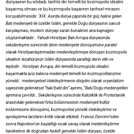
dünyasının bu istidadı; tarihte din temelli bir kozmopolis idealini
başarmış olması ve bu kozmopolis başarının tarihsel mirasını
koruyabilmesidir.
‘XIX. Asırda dünya çapında bir güç haline gelen
Batı medeniyeti ile özelde İslâm, genelde Doğu dünyasının sancılı
karşılaşması, modern dünyayı saran bunalımın ana kaynağını
oluşturmaktadır… Yahudi-Hıristiyan Batı Avrupa dünyasında
sekülerleşme sürecinde dinin medeniyete dönüşümüne paralel
olarak Hıristiyanlaştırmadan medenileştirmeye dönüşen kozmopolis
idealinin tezahürünün İslâm dünyasında yarattığı derin etki ve
tepkidir… Hıristiyan Avrupa, din-temelli kozmopolis idealini
başarmakta aciz kalınca medeniyet-temelli bir kozmopolitanizme
yöneldi… medeniyetsel ötekileştirmenin disiplini olarak oryantalizm
sayesinde geleneksel “hak/batıl din” ayırımı, “Batı/Doğu medeniyetleri
ayrımına çevrildi… Sekülerleşme sürecinde Katoliklik ile Protestanlık
arasındaki geleneksel fırka bölünmesinin medeniyet/kültür
bölünmesine dönüşümü, kozmopolise yönelik ötekileştirme ve
aynılaştırma tarzlarını kritik olarak etkiledi. Fransız Devrimi’nden
sonra Napoleon’un başlattığı sıcak savaş olarak medenileştirme
hareketinin ilk doğrudan hedefi genelde İslâm dünyası, özelde