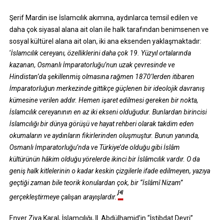
Şerif Mardin ise İslamcılık akımına, aydınlarca temsil edilen ve
daha çok siyasal alana ait olan ile halk tarafından benimsenen ve
sosyal kültürel alana ait olan, iki ana eksenden yaklaşmaktadır:
‘
İslamcılık cereyanı, özelliklerini daha çok 19. Yüzyıl ortalarında
kazanan, Osmanlı İmparatorluğu’nun uzak çevresinde ve
Hindistan’da şekillenmiş olmasına rağmen 1870’lerden itibaren
İmparatorluğun merkezinde gittikçe güçlenen bir ideolojik davranış
kümesine verilen addır. Hemen işaret edilmesi gereken bir nokta,
İslamcılık cereyanının en az iki ekseni olduğudur. Bunlardan birincisi
İslamcılığı bir dünya görüşü ve hayat rehberi olarak takdim eden
okumaların ve aydınların fikirlerinden oluşmuştur. Bunun yanında,
Osmanlı İmparatorluğu’nda ve Türkiye’de olduğu gibi İslâm
kültürünün hâkim olduğu yörelerde ikinci bir İslâmcılık vardır. O da
geniş halk kitlelerinin o kadar keskin çizgilerle ifade edilmeyen, yazıya
geçtiği zaman bile teorik konulardan çok, bir “İslâmî Nizam”
[4]
gerçekleştirmeye çalışan arayışlardır.’
Enver Ziya Karal, İslamcılığı, II. Abdülhamid’in “İstibdat Devri”