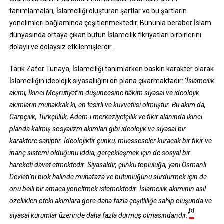
tanımlamaları, İslamcılığı oluşturan şartlar ve bu şartların
yönelimleri bağlamında çeşitlenmektedir. Bununla beraber İslam
dünyasında ortaya çıkan bütün İslamcılık fikriyatları birbirlerini
dolaylı ve dolaysız etkilemişlerdir.
Tarık Zafer Tunaya, İslamcılığı tanımlarken baskın karakter olarak
İslamcılığın ideolojik siyasallığını ön plana çıkarmaktadır: ‘
İslâmcılık
akımı, İkinci Meşrutiyet’in düşüncesine hâkim siyasal ve ideolojik
akımların muhakkak ki, en tesirli ve kuvvetlisi olmuştur. Bu akım da,
Garpçılık, Türkçülük, Adem-i merkeziyetçilik ve fikir alanında ikinci
planda kalmış sosyalizm akımları gibi ideolojik ve siyasal bir
karaktere sahiptir. İdeolojiktir çünkü, müesseseler kuracak bir fikir ve
inanç sistemi olduğunu iddia, gerçekleşmek için de sosyal bir
hareketi davet etmektedir. Siyasaldır, çünkü topluluğa, yani Osmanlı
Devleti’ni blok halinde muhafaza ve bütünlüğünü sürdürmek için de
onu belli bir amaca yöneltmek istemektedir. İslamcılık akımının asıl
özellikleri öteki akımlara göre daha fazla çeşitliliğe sahip oluşunda ve
[1]
siyasal kurumlar üzerinde daha fazla durmuş olmasındandır.’