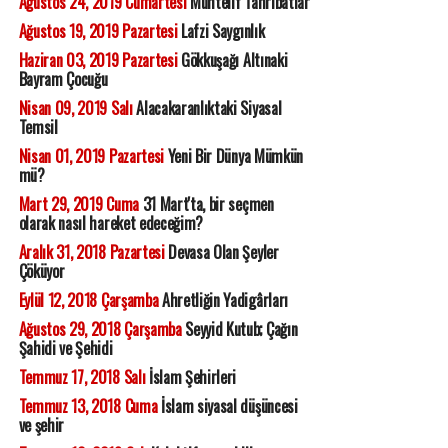
Ağustos 24, 2019 Cumartesi
Muhtelif Tahribatlar
Ağustos 19, 2019 Pazartesi
Lafzi Saygınlık
Haziran 03, 2019 Pazartesi
Gökkuşağı Altınaki
Bayram Çocuğu
Nisan 09, 2019 Salı
Alacakaranlıktaki Siyasal
Temsil
Nisan 01, 2019 Pazartesi
Yeni Bir Dünya Mümkün
mü?
Mart 29, 2019 Cuma
31 Mart'ta, bir seçmen
olarak nasıl hareket edeceğim?
Aralık 31, 2018 Pazartesi
Devasa Olan Şeyler
Çöküyor
Eylül 12, 2018 Çarşamba
Ahretliğin Yadigârları
Ağustos 29, 2018 Çarşamba
Seyyid Kutub; Çağın
Şahidi ve Şehidi
Temmuz 17, 2018 Salı
İslam Şehirleri
Temmuz 13, 2018 Cuma
İslam siyasal düşüncesi
ve şehir