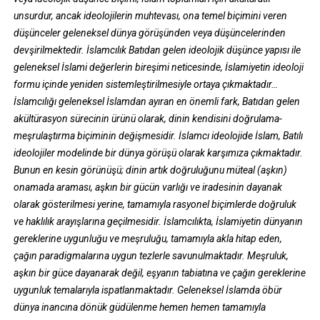
unsurdur, ancak ideolojilerin muhtevası, ona temel biçimini veren
düşünceler geleneksel dünya görüşünden veya düşüncelerinden
devşirilmektedir. İslamcılık Batıdan gelen ideolojik düşünce yapısı ile
geleneksel İslami değerlerin bireşimi neticesinde, İslamiyetin ideoloji
formu içinde yeniden sistemleştirilmesiyle ortaya çıkmaktadır…
İslamcılığı geleneksel İslamdan ayıran en önemli fark, Batıdan gelen
akültürasyon sürecinin ürünü olarak, dinin kendisini doğrulama-
meşrulaştırma biçiminin değişmesidir. İslamcı ideolojide İslam, Batılı
ideolojiler modelinde bir dünya görüşü olarak karşımıza çıkmaktadır.
Bunun en kesin görünüşü; dinin artık doğruluğunu müteal (aşkın)
onamada araması, aşkın bir gücün varlığı ve iradesinin dayanak
olarak gösterilmesi yerine, tamamıyla rasyonel biçimlerde doğruluk
ve haklılık arayışlarına geçilmesidir. İslamcılıkta, İslamiyetin dünyanın
gereklerine uygunluğu ve meşruluğu, tamamıyla akla hitap eden,
çağın paradigmalarına uygun tezlerle savunulmaktadır. Meşruluk,
aşkın bir güce dayanarak değil, eşyanın tabiatına ve çağın gereklerine
uygunluk temalarıyla ispatlanmaktadır. Geleneksel İslamda öbür
dünya inancına dönük güdülenme hemen hemen tamamıyla