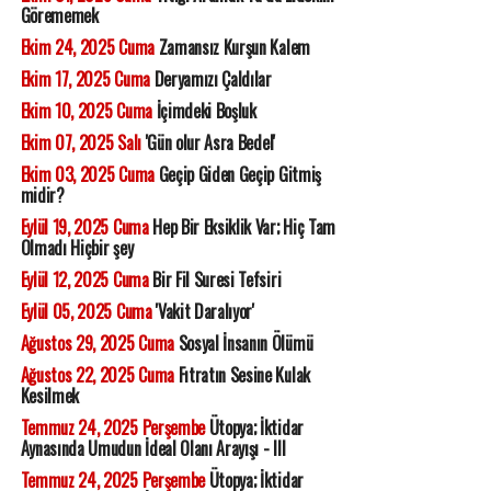
Görememek
Ekim 24, 2025 Cuma
Zamansız Kurşun Kalem
Ekim 17, 2025 Cuma
Deryamızı Çaldılar
Ekim 10, 2025 Cuma
İçimdeki Boşluk
Ekim 07, 2025 Salı
'Gün olur Asra Bedel'
Ekim 03, 2025 Cuma
Geçip Giden Geçip Gitmiş
midir?
Eylül 19, 2025 Cuma
Hep Bir Eksiklik Var; Hiç Tam
Olmadı Hiçbir şey
Eylül 12, 2025 Cuma
Bir Fil Suresi Tefsiri
Eylül 05, 2025 Cuma
'Vakit Daralıyor'
Ağustos 29, 2025 Cuma
Sosyal İnsanın Ölümü
Ağustos 22, 2025 Cuma
Fıtratın Sesine Kulak
Kesilmek
Temmuz 24, 2025 Perşembe
Ütopya; İktidar
Aynasında Umudun İdeal Olanı Arayışı - III
Temmuz 24, 2025 Perşembe
Ütopya; İktidar