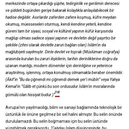
merkezinde ortaya çıkardığı şüphe, tedirginlik ve gerilimin derecesi
ve şiddeti bugünden geriye bakarak kolaylıkla anlaşılabilecek bir
hadise değildir. Asırlardır zaferden zafere koşmuş, küfre meydan
okumuş, müesseseleri oturmuş, kendi kendine yeterli, kendine
güveni tam bir siyasi, sosyal ve kültürel yapının küfür karşısında
mağlup olması sadece siyasi yapının ve devletin değil şaşırtıcı bir
şekilde (zihni olarak devletle zaruri bağları olan) İslâm’ın da
mağlubiyeti sayılmıştır. Dinle devlet ve toprak (Müslüman coğrafya)
arasında kurulan bu zaruri ilişkilerin, tarihin derinliklerine doğru da
uzanan mantığı, modern dönemler için derinliğine ve yeterince
araştırılmış, işlenmiş, ortaya konulmuş olmamakla beraber önemlidir.
(Âkif’in “Bu da çiğnendi mi çiğnendi demek şer’i mübîn” veya Yahya
Kemal’in “Gâlib et çünkü bu son ordusudur İslâm’ın mısralarında
[12]
gömülü olan hissiyat budur.)”
Avrupa’nın yayılmacılığı, bilim ve sanayi bağlamında teknolojik bir
üstünlük ile önüne geçilmez bir sel halini almıştır. Bu selin önünde
durululamazdı. Bu selin boğmaması için bu selin üstünde
yüzebilmek gerekiyordu.
‘Çağdaş İslam düşüncesinde, bu