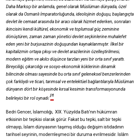
Daha Marksçı bir anlamda, genel olarak Müslüman dünyada, özel
olarak da Osmanlı İmparatorluğunda, ideolojinin doğuşu, başlangıçta
devlet ile cemaat arasında bir aracı olarak hizmet ederken, sonraları
ikincisini kendi kültürel, ekonomik ve toplumsal güç zeminine
dönüştüren, zaman zaman yönetici devlet seçkinlerine muhalefet
eden yeni bir burjuvazinin doğuşundan kaynaklanmıştır. İlkel bir
kapitalizmin ortaya çıkışı ve devlet arazilerinin özelleştirilmesi,
modern eğitim ve akılcı düşünce tarzları yeni bir orta sınıf yarattı.
Bireyciliği, çıkarcılığı ve sosyo-ekonomik köklerinin dinamik
bilincinde olması sayesinde bu orta sınıf geleneksel benzerlerinden
çok farklıydı ve ticari, tarımsal ve entelektüel bağlantılarıyla Müslüman
dünyanın dört bir köşesinde kırsal kesimin transformasyonunda
[7]
belirleyici bir rol oynadı.’
Bedri Gencer, İslamcılığı, XIX. Yüzyılda Batı’nın hükümran
etkisinin bir tepkisi olarak görür. Fakat bu tepki, salt bir tepki
olmayıp, İslam dünyasının taşımış olduğu değişim istidadının
tarihsel seyrinin, modernleşmeci bir duruma evrilmesidir. İslâm