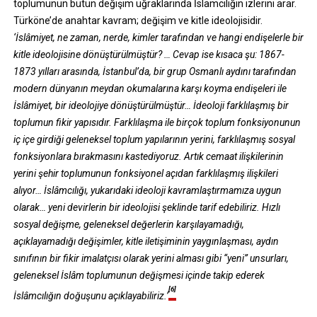
toplumunun bütün değişim uğraklarında İslamcılığın izlerini arar.
Türköne’de anahtar kavram; değişim ve kitle ideolojisidir.
‘İslâmiyet, ne zaman, nerde, kimler tarafından ve hangi endişelerle bir
kitle ideolojisine dönüştürülmüştür? … Cevap ise kısaca şu: 1867-
1873 yılları arasında, İstanbul’da, bir grup Osmanlı aydını tarafından
modern dünyanın meydan okumalarına karşı koyma endişeleri ile
İslâmiyet, bir ideolojiye dönüştürülmüştür… İdeoloji farklılaşmış bir
toplumun fikir yapısıdır. Farklılaşma ile birçok toplum fonksiyonunun
iç içe girdiği geleneksel toplum yapılarının yerini, farklılaşmış sosyal
fonksiyonlara bırakmasını kastediyoruz. Artık cemaat ilişkilerinin
yerini şehir toplumunun fonksiyonel açıdan farklılaşmış ilişkileri
alıyor… İslâmcılığı, yukarıdaki ideoloji kavramlaştırmamıza uygun
olarak… yeni devirlerin bir ideolojisi şeklinde tarif edebiliriz. Hızlı
sosyal değişme, geleneksel değerlerin karşılayamadığı,
açıklayamadığı değişimler, kitle iletişiminin yaygınlaşması, aydın
sınıfının bir fikir imalatçısı olarak yerini alması gibi “yeni” unsurları,
geleneksel İslâm toplumunun değişmesi içinde takip ederek
[6]
İslâmcılığın doğuşunu açıklayabiliriz.’