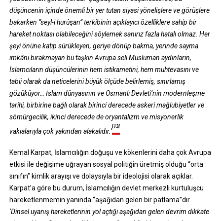
düşüncenin içinde önemli bir yer tutan siyasi yönelişlere ve görüşlere
bakarken “seyl-i hurûşan” terkibinin açıklayıcı özelliklere sahip bir
hareket noktası olabileceğini söylemek sanırız fazla hatalı olmaz. Her
şeyi önüne katıp sürükleyen, geriye dönüp bakma, yerinde sayma
imkânı bırakmayan bu taşkın Avrupa seli Müslüman aydınların,
İslamcıların düşüncülerinin hem istikametini, hem muhtevasını ve
tabii olarak da neticelerini büyük ölçüde belirlemiş, sınırlamış
gözüküyor… İslam dünyasının ve Osmanlı Devleti’nin modernleşme
tarihi, birbirine bağlı olarak birinci derecede askeri mağlubiyetler ve
sömürgecilik, ikinci derecede de oryantalizm ve misyonerlik
[13]
vakıalarıyla çok yakından alakalıdır.’
Kemal Karpat, İslamcılığın doğuşu ve kökenlerini daha çok Avrupa
etkisi ile değişime uğrayan sosyal politiğin üretmiş olduğu “orta
sınıfın” kimlik arayışı ve dolaysıyla bir ideolojisi olarak açıklar.
Karpat’a göre bu durum, İslamcılığın devlet merkezli kurtuluşcu
hareketlenmemin yanında “aşağıdan gelen bir patlama”dır.
‘Dinsel uyanış hareketlerinin yol açtığı aşağıdan gelen devrim dikkate