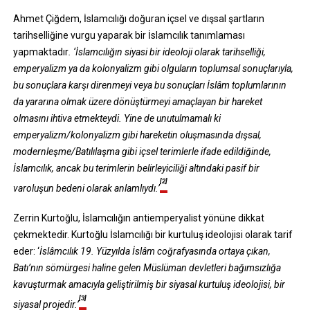
Ahmet Çiğdem, İslamcılığı doğuran içsel ve dışsal şartların
tarihselliğine vurgu yaparak bir İslamcılık tanımlaması
yapmaktadır
. ‘İslamcılığın siyasi bir ideoloji olarak tarihselliği,
emperyalizm ya da kolonyalizm gibi olguların toplumsal sonuçlarıyla,
bu sonuçlara karşı direnmeyi veya bu sonuçları İslâm toplumlarının
da yararına olmak üzere dönüştürmeyi amaçlayan bir hareket
olmasını ihtiva etmekteydi. Yine de unutulmamalı ki
emperyalizm/kolonyalizm gibi hareketin oluşmasında dışsal,
modernleşme/Batılılaşma gibi içsel terimlerle ifade edildiğinde,
İslamcılık, ancak bu terimlerin belirleyiciliği altındaki pasif bir
[2]
varoluşun bedeni olarak anlamlıydı.’
Zerrin Kurtoğlu, İslamcılığın antiemperyalist yönüne dikkat
çekmektedir. Kurtoğlu İslamcılığı bir kurtuluş ideolojisi olarak tarif
eder: ‘
İslâmcılık 19. Yüzyılda İslâm coğrafyasında ortaya çıkan,
Batı’nın sömürgesi haline gelen Müslüman devletleri bağımsızlığa
kavuşturmak amacıyla geliştirilmiş bir siyasal kurtuluş ideolojisi, bir
[3]
siyasal projedir.’