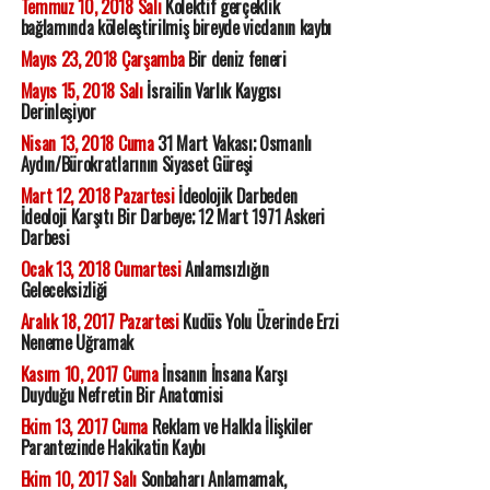
Temmuz 10, 2018 Salı
Kolektif gerçeklik
bağlamında köleleştirilmiş bireyde vicdanın kaybı
Mayıs 23, 2018 Çarşamba
Bir deniz feneri
Mayıs 15, 2018 Salı
İsrailin Varlık Kaygısı
Derinleşiyor
Nisan 13, 2018 Cuma
31 Mart Vakası; Osmanlı
Aydın/Bürokratlarının Siyaset Güreşi
Mart 12, 2018 Pazartesi
İdeolojik Darbeden
İdeoloji Karşıtı Bir Darbeye; 12 Mart 1971 Askeri
Darbesi
Ocak 13, 2018 Cumartesi
Anlamsızlığın
Geleceksizliği
Aralık 18, 2017 Pazartesi
Kudüs Yolu Üzerinde Erzi
Neneme Uğramak
Kasım 10, 2017 Cuma
İnsanın İnsana Karşı
Duyduğu Nefretin Bir Anatomisi
Ekim 13, 2017 Cuma
Reklam ve Halkla İlişkiler
Parantezinde Hakikatin Kaybı
Ekim 10, 2017 Salı
Sonbaharı Anlamamak,