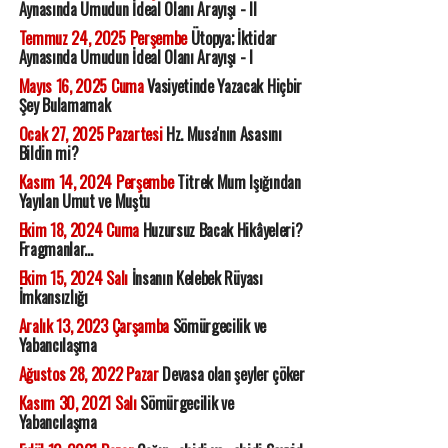
Aynasında Umudun İdeal Olanı Arayışı - II
Temmuz 24, 2025 Perşembe
Ütopya; İktidar
Aynasında Umudun İdeal Olanı Arayışı - I
Mayıs 16, 2025 Cuma
Vasiyetinde Yazacak Hiçbir
Şey Bulamamak
Ocak 27, 2025 Pazartesi
Hz. Musa'nın Asasını
Bildin mi?
Kasım 14, 2024 Perşembe
Titrek Mum Işığından
Yayılan Umut ve Muştu
Ekim 18, 2024 Cuma
Huzursuz Bacak Hikâyeleri?
Fragmanlar...
Ekim 15, 2024 Salı
İnsanın Kelebek Rüyası
İmkansızlığı
Aralık 13, 2023 Çarşamba
Sömürgecilik ve
Yabancılaşma
Ağustos 28, 2022 Pazar
Devasa olan şeyler çöker
Kasım 30, 2021 Salı
Sömürgecilik ve
Yabancılaşma