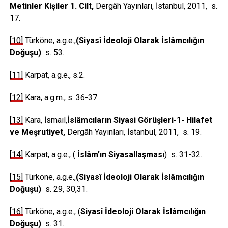
Metinler Kişiler 1. Cilt,
Dergâh Yayınları, İstanbul, 2011, s.
17.
[10]
Türköne, a.g.e.,
(Siyasî İdeoloji Olarak İslâmcılığın
Doğuşu)
s. 53.
[11]
Karpat, a.g.e., s.2.
[12]
Kara, a.g.m., s. 36-37.
[13]
Kara, İsmail,
İslâmcıların Siyasi Görüşleri-1- Hilafet
ve Meşrutiyet,
Dergâh Yayınları, İstanbul, 2011, s. 19.
[14]
Karpat, a.g.e., (
İslâm’ın Siyasallaşması
) s. 31-32.
[15]
Türköne, a.g.e.,
(Siyasî İdeoloji Olarak İslâmcılığın
Doğuşu)
s. 29, 30,31.
[16]
Türköne, a.g.e., (
Siyasî İdeoloji Olarak İslâmcılığın
Doğuşu)
s. 31.