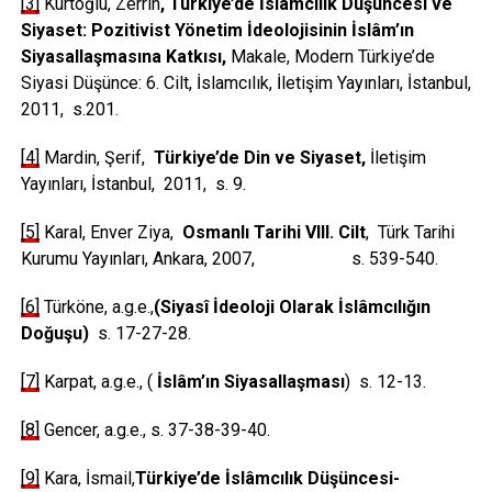
[3]
Kurtoğlu, Zerrin
, Türkiye’de İslamcılık Düşüncesi ve
Siyaset: Pozitivist Yönetim İdeolojisinin İslâm’ın
Siyasallaşmasına Katkısı,
Makale, Modern Türkiye’de
Siyasi Düşünce: 6. Cilt, İslamcılık, İletişim Yayınları, İstanbul,
2011, s.201.
[4]
Mardin, Şerif,
Türkiye’de Din ve Siyaset,
İletişim
Yayınları, İstanbul, 2011, s. 9.
[5]
Karal, Enver Ziya,
Osmanlı Tarihi VIII. Cilt
, Türk Tarihi
Kurumu Yayınları, Ankara, 2007, s. 539-540.
[6]
Türköne, a.g.e.,
(Siyasî İdeoloji Olarak İslâmcılığın
Doğuşu)
s. 17-27-28.
[7]
Karpat, a.g.e., (
İslâm’ın Siyasallaşması
) s. 12-13.
[8]
Gencer, a.g.e., s. 37-38-39-40.
[9]
Kara, İsmail,
Türkiye’de İslâmcılık Düşüncesi-