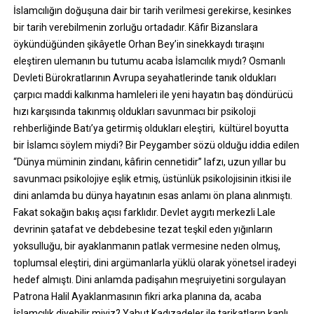
İslamcılığın doğuşuna dair bir tarih verilmesi gerekirse, kesinkes
bir tarih verebilmenin zorluğu ortadadır. Kâfir Bizanslara
öykündüğünden şikâyetle Orhan Bey’in sinekkaydı tıraşını
eleştiren ulemanın bu tutumu acaba İslamcılık mıydı? Osmanlı
Devleti Bürokratlarının Avrupa seyahatlerinde tanık oldukları
çarpıcı maddi kalkınma hamleleri ile yeni hayatın baş döndürücü
hızı karşısında takınmış oldukları savunmacı bir psikoloji
rehberliğinde Batı’ya getirmiş oldukları eleştiri, kültürel boyutta
bir İslamcı söylem miydi? Bir Peygamber sözü olduğu iddia edilen
“Dünya müminin zindanı, kâfirin cennetidir” lafzı, uzun yıllar bu
savunmacı psikolojiye eşlik etmiş, üstünlük psikolojisinin itkisi ile
dini anlamda bu dünya hayatının esas anlamı ön plana alınmıştı.
Fakat sokağın bakış açısı farklıdır. Devlet aygıtı merkezli Lale
devrinin şatafat ve debdebesine tezat teşkil eden yığınların
yoksulluğu, bir ayaklanmanın patlak vermesine neden olmuş,
toplumsal eleştiri, dini argümanlarla yüklü olarak yönetsel iradeyi
hedef almıştı. Dini anlamda padişahın meşruiyetini sorgulayan
Patrona Halil Ayaklanmasının fikri arka planına da, acaba
İslamcılık diyebilir miyiz? Yahut Kadızadeler ile tarikatların kanlı