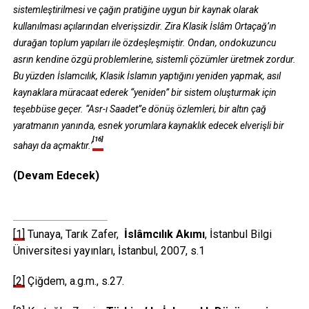
sistemleştirilmesi ve çağın pratiğine uygun bir kaynak olarak
kullanılması açılarından elverişsizdir. Zira Klasik İslâm Ortaçağ’ın
durağan toplum yapıları ile özdeşleşmiştir. Ondan, ondokuzuncu
asrın kendine özgü problemlerine, sistemli çözümler üretmek zordur.
Bu yüzden İslamcılık, Klasik İslamın yaptığını yeniden yapmak, asıl
kaynaklara müracaat ederek “yeniden” bir sistem oluşturmak için
teşebbüse geçer. “Asr-ı Saadet”e dönüş özlemleri, bir altın çağ
yaratmanın yanında, esnek yorumlara kaynaklık edecek elverişli bir
[16]
sahayı da açmaktır.’
(Devam Edecek)
[1]
Tunaya, Tarık Zafer,
İslâmcılık Akımı
, İstanbul Bilgi
Üniversitesi yayınları, İstanbul, 2007, s.1
[2]
Çiğdem, a.g.m., s.27.