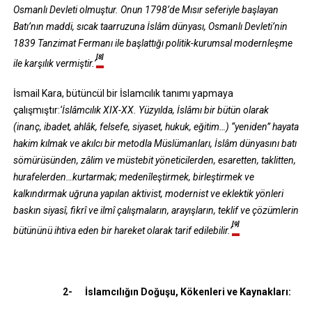
Osmanlı Devleti olmuştur. Onun 1798’de Mısır seferiyle başlayan
Batı’nın maddi, sıcak taarruzuna İslâm dünyası, Osmanlı Devleti’nin
1839 Tanzimat Fermanı ile başlattığı politik-kurumsal modernleşme
[8]
ile karşılık vermiştir.’
İsmail Kara, bütüncül bir İslamcılık tanımı yapmaya
çalışmıştır:
‘İslâmcılık XIX-XX. Yüzyılda, İslâmı bir bütün olarak
(inanç, ibadet, ahlâk, felsefe, siyaset, hukuk, eğitim…) “yeniden” hayata
hakim kılmak ve akılcı bir metodla Müslümanları, İslâm dünyasını batı
sömürüsünden, zâlim ve müstebit yöneticilerden, esaretten, taklitten,
hurafelerden…kurtarmak; medenîleştirmek, birleştirmek ve
kalkındırmak uğruna yapılan aktivist, modernist ve eklektik yönleri
baskın siyasî, fikrî ve ilmî çalışmaların, arayışların, teklif ve çözümlerin
[9]
bütününü ihtiva eden bir hareket olarak tarif edilebilir.’
2-
İslamcılığın Doğuşu, Kökenleri ve Kaynakları: