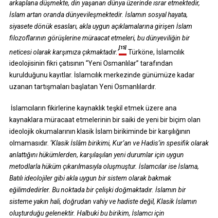
arkaplana düşmekte, din yaşanan dünya üzerinde ısrar etmektedir,
İslam artan oranda dünyevileşmektedir. İslamın sosyal hayata,
siyasete dönük esasları, akla uygun açıklamalarına girişen İslam
filozoflarının görüşlerine müraacat etmeleri, bu dünyeviliğin bir
[15]
neticesi olarak karşımıza çıkmaktadır.’
Türköne, İslamcılık
ideolojisinin fikri çatısının “Yeni Osmanlılar” tarafından
kurulduğunu kayıtlar. İslamcılık merkezinde günümüze kadar
uzanan tartışmaları başlatan Yeni Osmanlılardır.
İslamcıların fikirlerine kaynaklık teşkil etmek üzere ana
kaynaklara müracaat etmelerinin bir saiki de yeni bir biçim olan
ideolojik okumalarının klasik İslam birikiminde bir karşılığının
olmamasıdır.
‘Klasik İslâm birikimi, Kur’an ve Hadis’in spesifik olarak
anlattığını hükümlerden, karşılaşılan yeni durumlar için uygun
metodlarla hüküm çıkarılmasıyla oluşmuştur. İslamcılar ise İslama,
Batılı ideolojiler gibi akla uygun bir sistem olarak bakmak
eğilimdedirler. Bu noktada bir çelişki doğmaktadır. İslamın bir
sisteme yakın hali, doğrudan vahiy ve hadiste değil, Klasik İslamın
oluşturduğu gelenektir. Halbuki bu birikim, İslamcı için