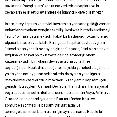
savaşında “hangi İslam” sorusuna verilmiş cevaplara ve bu
cevapların eşlik ettiği eylemlere de İslamcılık diye bilir miyiz?
İslam, birey, toplum ve devlet kavramları yan yana geldiği zaman
anlamlandırmaların zengin çeşitliliği, kesinkes bir tarihlendirmeyi
“zorlu” bir hale getirmektedir. Fakat bir başlangıç noktası olarak
olgusal bir tespit yapılabilir. Bu olgusal tespitte; devlet aygıtının
“dinsel olana yönelik ne söylediğinden” ziyade, “dini olanın devlet
aygıtına ve sosyal politik hayata dair ne söylediği” önem
kazanmaktadır. Dini olanın devlet aygıtına yönelik ne
söylediğinden kasıt; dinsel değerler ile yüklü yönetsel eleştirilerin
ya da yönetsel aygıttan beklentilerin dolaysız siyasallığının
mevcudiyeti kastedilmiş olmaktadır. Bu söylemin kapsamı çok
geniştir. Bu söylem, Osmanlı Devletinin hem dinsel hem siyasal
veya sadece dinsel hinterlandı içerisinde bulunan Asya, Afrika ve
Ortadoğu’nun önemli yerlerinin Batı tarafından işgali ve
sömürgeleştirmesi ile başlamıştır. Batı işgal ve
sömürgeleştirmesi İslam âlemi için aynı zamanda Batı ile bir