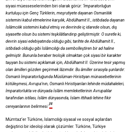
siyasi müesseselerinden biri olarak görür:
‘İmparatorluğun
kurtuluşu için Genç Türklerin, meşrutiyete dayanan Osmanlılık
sistemini kabul etmelerine karşılık, Abdülhamit II., istibdada dayanan
İslâmcılık sistemini kabul etmiş ve devrinde iç idarede olsun, dış
siyasette olsun bu sistemi teşkilâtlandırıp geliştirmiştir. O suretle ki,
devrin siyasi edebiyatında olduğu gibi, tarihte de Abdülhamit II.,
istibdadı olduğu gibi İslâmcılığı da sembolleştiren bir ad haline
gelmiştir. Bununla beraber teolojik olmaktan çok siyasi bir karakter
taşıyan bu sistemi açıklamak için, Abdülhamit II. Üzerine tesir yapmış
olan âmilleri gözden geçirmek lâzımdır. Bu âmiller sırasıyla şunlardır:
Osmanlı İmparatorluğunda Müslüman-Hıristiyan münasebetlerinin
kötüleşmesi, Avrupa’nın, Osmanlı Hıristiyanları lehinde müdahaleleri,
İmparatorlukta ve dünyada İslâm memleketlerinin Avrupalılar
tarafından istilası, İslâm dünyasında, İslam ittihadı lehine fikir
[5]
cereyanlarının belirmesi.’
Mümtaz’er Türköne, İslamcılığı siyasal ve sosyal açılardan
değiştirici bir ideoloji olarak çözümler. Türköne, Türkiye