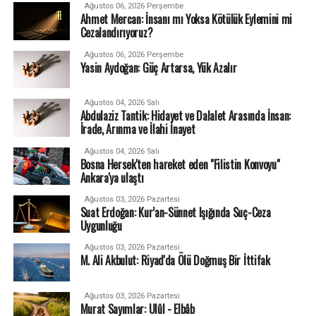
Ağustos 06, 2026 Perşembe
Ahmet Mercan: İnsanı mı Yoksa Kötülük Eylemini mi
Cezalandırıyoruz?
Ağustos 06, 2026 Perşembe
Yasin Aydoğan: Güç Artarsa, Yük Azalır
Ağustos 04, 2026 Salı
Abdulaziz Tantik: Hidayet ve Dalalet Arasında İnsan:
İrade, Arınma ve İlahi İnayet
Ağustos 04, 2026 Salı
Bosna Hersek'ten hareket eden "Filistin Konvoyu"
Ankara'ya ulaştı
Ağustos 03, 2026 Pazartesi
Suat Erdoğan: Kur’an-Sünnet Işığında Suç-Ceza
Uygunluğu
Ağustos 03, 2026 Pazartesi
M. Ali Akbulut: Riyad'da Ölü Doğmuş Bir İttifak
Ağustos 03, 2026 Pazartesi
Murat Sayımlar: Ulûl - Elbâb