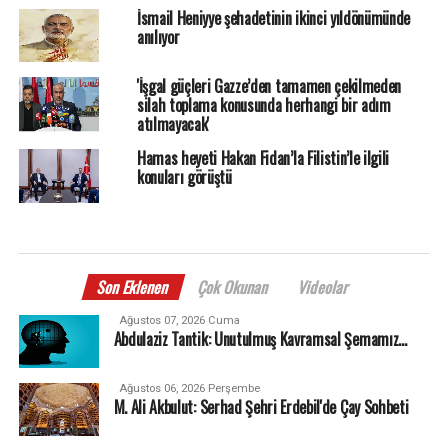
İsmail Heniyye şehadetinin ikinci yıldönümünde
anılıyor
'İşgal güçleri Gazze’den tamamen çekilmeden
silah toplama konusunda herhangi bir adım
atılmayacak'
Hamas heyeti Hakan Fidan’la Filistin’le ilgili
konuları görüştü
Son Eklenen
Çok Okunan
Videolar
Ağustos 07, 2026 Cuma
Abdulaziz Tantik: Unutulmuş Kavramsal Şemamız…
Ağustos 06, 2026 Perşembe
M. Ali Akbulut: Serhad Şehri Erdebil'de Çay Sohbeti