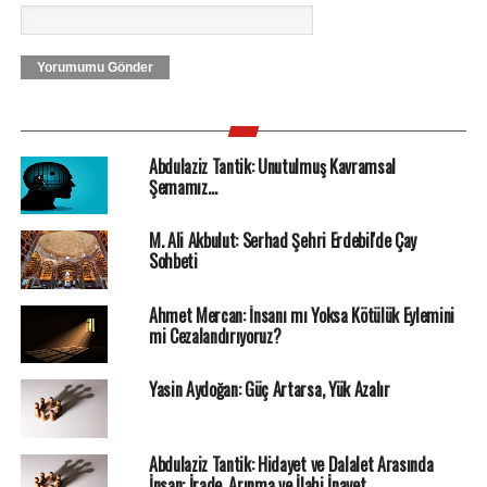
Yorumumu Gönder
Abdulaziz Tantik: Unutulmuş Kavramsal
Şemamız…
M. Ali Akbulut: Serhad Şehri Erdebil'de Çay
Sohbeti
Ahmet Mercan: İnsanı mı Yoksa Kötülük Eylemini
mi Cezalandırıyoruz?
Yasin Aydoğan: Güç Artarsa, Yük Azalır
Abdulaziz Tantik: Hidayet ve Dalalet Arasında
İnsan: İrade, Arınma ve İlahi İnayet