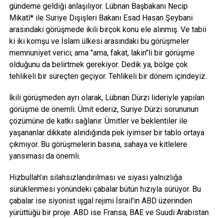
gündeme geldiği anlaşılıyor. Lübnan Başbakanı Necip
Mikatî* ile Suriye Dışişleri Bakanı Esad Hasan Şeybani
arasındaki görüşmede ikili birçok konu ele alınmış. Ve tabii
ki iki komşu ve İslam ülkesi arasındaki bu görüşmeler
memnuniyet verici; ama "ama, fakat, lakin"li bir görüşme
olduğunu da belirtmek gerekiyor. Dedik ya, bölge çok
tehlikeli bir süreçten geçiyor. Tehlikeli bir dönem içindeyiz.
İkili görüşmeden ayrı olarak, Lübnan Dürzi lideriyle yapılan
görüşme de önemli. Ümit ederiz, Suriye Dürzi sorununun
çözümüne de katkı sağlanır. Ümitler ve beklentiler ile
yaşananlar dikkate alındığında pek iyimser bir tablo ortaya
çıkmıyor. Bu görüşmelerin basına, sahaya ve kitlelere
yansıması da önemli.
Hizbullah’ın silahsızlandırılması ve siyasi yalnızlığa
sürüklenmesi yönündeki çabalar bütün hızıyla sürüyor. Bu
çabalar ise siyonist işgal rejimi İsrail'in ABD üzerinden
yürüttüğü bir proje. ABD ise Fransa, BAE ve Suudi Arabistan