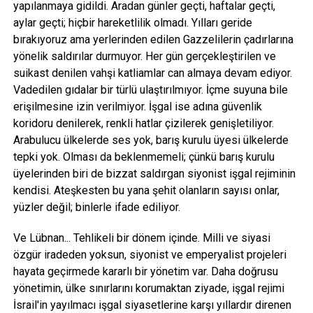
yapılanmaya gidildi. Aradan günler geçti, haftalar geçti,
aylar geçti; hiçbir hareketlilik olmadı. Yılları geride
bırakıyoruz ama yerlerinden edilen Gazzelilerin çadırlarına
yönelik saldırılar durmuyor. Her gün gerçekleştirilen ve
suikast denilen vahşi katliamlar can almaya devam ediyor.
Vadedilen gıdalar bir türlü ulaştırılmıyor. İçme suyuna bile
erişilmesine izin verilmiyor. İşgal ise adına güvenlik
koridoru denilerek, renkli hatlar çizilerek genişletiliyor.
Arabulucu ülkelerde ses yok, barış kurulu üyesi ülkelerde
tepki yok. Olması da beklenmemeli; çünkü barış kurulu
üyelerinden biri de bizzat saldırgan siyonist işgal rejiminin
kendisi. Ateşkesten bu yana şehit olanların sayısı onlar,
yüzler değil; binlerle ifade ediliyor.
Ve Lübnan... Tehlikeli bir dönem içinde. Milli ve siyasi
özgür iradeden yoksun, siyonist ve emperyalist projeleri
hayata geçirmede kararlı bir yönetim var. Daha doğrusu
yönetimin, ülke sınırlarını korumaktan ziyade, işgal rejimi
İsrail'in yayılmacı işgal siyasetlerine karşı yıllardır direnen