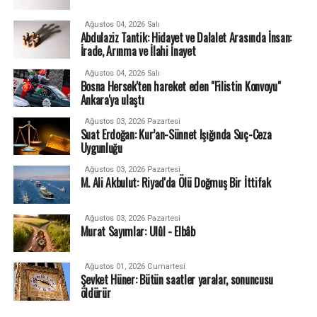
Ağustos 04, 2026 Salı
Abdulaziz Tantik: Hidayet ve Dalalet Arasında İnsan:
İrade, Arınma ve İlahi İnayet
Ağustos 04, 2026 Salı
Bosna Hersek'ten hareket eden "Filistin Konvoyu"
Ankara'ya ulaştı
Ağustos 03, 2026 Pazartesi
Suat Erdoğan: Kur’an-Sünnet Işığında Suç-Ceza
Uygunluğu
Ağustos 03, 2026 Pazartesi
M. Ali Akbulut: Riyad'da Ölü Doğmuş Bir İttifak
Ağustos 03, 2026 Pazartesi
Murat Sayımlar: Ulûl - Elbâb
Ağustos 01, 2026 Cumartesi
Şevket Hüner: Bütün saatler yaralar, sonuncusu
öldürür