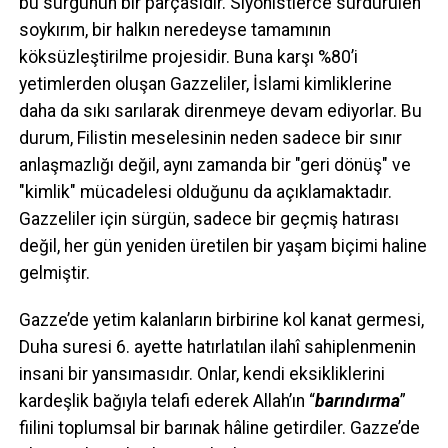
bu sürgünün bir parçasıdır. Siyonistlerce sürdürülen
soykırım, bir halkın neredeyse tamamının
köksüzleştirilme projesidir. Buna karşı %80’i
yetimlerden oluşan Gazzeliler, İslami kimliklerine
daha da sıkı sarılarak direnmeye devam ediyorlar. Bu
durum, Filistin meselesinin neden sadece bir sınır
anlaşmazlığı değil, aynı zamanda bir "geri dönüş" ve
"kimlik" mücadelesi olduğunu da açıklamaktadır.
Gazzeliler için sürgün, sadece bir geçmiş hatırası
değil, her gün yeniden üretilen bir yaşam biçimi haline
gelmiştir.
Gazze’de yetim kalanların birbirine kol kanat germesi,
Duha suresi 6. ayette hatırlatılan ilahî sahiplenmenin
insani bir yansımasıdır. Onlar, kendi eksikliklerini
kardeşlik bağıyla telafi ederek Allah’ın “
barındırma
”
fiilini toplumsal bir barınak hâline getirdiler. Gazze’de