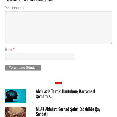
Yorumunuz
İsim
*
Yorumumu Gönder
Abdulaziz Tantik: Unutulmuş Kavramsal
Şemamız…
M. Ali Akbulut: Serhad Şehri Erdebil'de Çay
Sohbeti