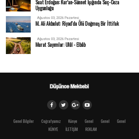
Suat Erdoğan: Kur’an-Sünnet Işığında Suç-Ceza
Uygunluğu
Ağustos 03, 2026 Pazartesi
M. Ali Akbulut: Riyad'da Ölü Doğmuş Bir İttifak
Ağustos 03, 2026 Pazartesi
Murat Sayımlar: Ulûl - Elbâb
Genel Bilgiler
Coğrafyamız
Künye
Genel
Genel
Genel
KÜNYE
İLETİŞİM
REKLAM