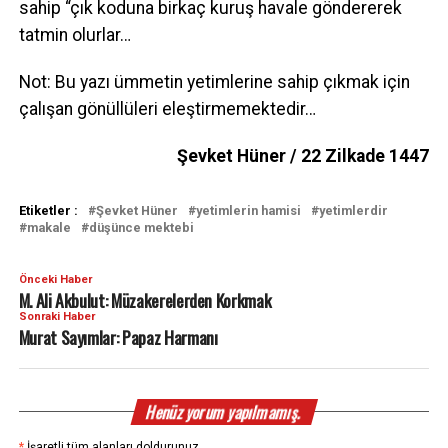
sahip “çık koduna birkaç kuruş havale göndererek
tatmin olurlar…
Not: Bu yazı ümmetin yetimlerine sahip çıkmak için
çalışan gönüllüleri eleştirmemektedir…
Şevket Hüner / 22 Zilkade 1447
Etiketler :
Şevket Hüner
yetimlerin hamisi
yetimlerdir
makale
düşünce mektebi
Önceki Haber
M. Ali Akbulut: Müzakerelerden Korkmak
Sonraki Haber
Murat Sayımlar: Papaz Harmanı
Henüz yorum yapılmamış.
*
İşaretli tüm alanları doldurunuz.