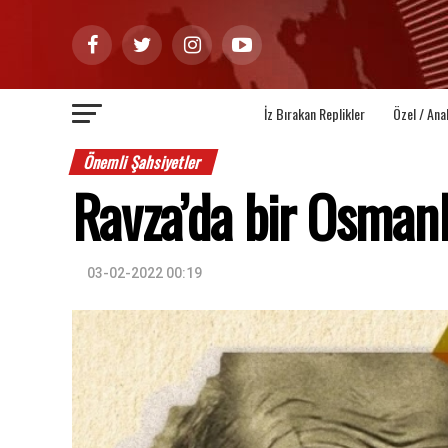
İz Bırakan Replikler
Özel / Ana
Önemli Şahsiyetler
Ravza’da bir Osmanl
03-02-2022 00:19