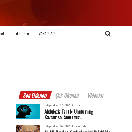
eeti
Foto Galeri
YAZARLAR
Son Eklenen
Çok Okunan
Videolar
Ağustos 07, 2026 Cuma
Abdulaziz Tantik: Unutulmuş
Kavramsal Şemamız…
Ağustos 06, 2026 Perşembe