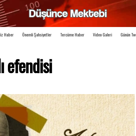
liz Haber
Önemli Şahsiyetler
Tercüme Haber
Video Galeri
Günün Tw
ı efendisi