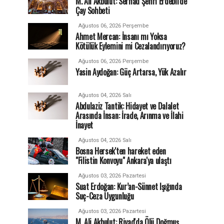
M. Ali Akbulut: Serhad Şehri Erdebil'de
Çay Sohbeti
Ağustos 06, 2026 Perşembe
Ahmet Mercan: İnsanı mı Yoksa
Kötülük Eylemini mi Cezalandırıyoruz?
Ağustos 06, 2026 Perşembe
Yasin Aydoğan: Güç Artarsa, Yük Azalır
Ağustos 04, 2026 Salı
Abdulaziz Tantik: Hidayet ve Dalalet
Arasında İnsan: İrade, Arınma ve İlahi
İnayet
Ağustos 04, 2026 Salı
Bosna Hersek'ten hareket eden
"Filistin Konvoyu" Ankara'ya ulaştı
Ağustos 03, 2026 Pazartesi
Suat Erdoğan: Kur’an-Sünnet Işığında
Suç-Ceza Uygunluğu
Ağustos 03, 2026 Pazartesi
M. Ali Akbulut: Riyad'da Ölü Doğmuş