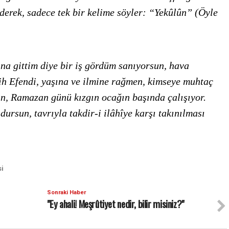
derek, sadece tek bir kelime söyler: “Yekûlûn” (Öyle
na gittim diye bir iş gördüm sanıyorsun, hava
lih Efendi, yaşına ve ilmine rağmen, kimseye muhtaç
in, Ramazan günü kızgın ocağın başında çalışıyor.
dursun, tavrıyla takdir-i ilâhîye karşı takınılması
si
Sonraki Haber
"Ey ahali! Meşrûtiyet nedir, bilir misiniz?"