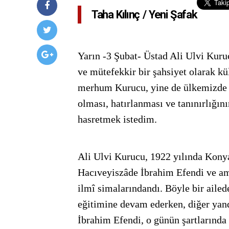
Taha Kılınç / Yeni Şafak
Yarın -3 Şubat- Üstad Ali Ulvi Kuruc
ve mütefekkir bir şahsiyet olarak k
merhum Kurucu, yine de ülkemizde ye
olması, hatırlanması ve tanınırlığı
hasretmek istedim.
Ali Ulvi Kurucu, 1922 yılında Konya
Hacıveyiszâde İbrahim Efendi ve am
ilmî simalarındandı. Böyle bir aile
eğitimine devam ederken, diğer yanda
İbrahim Efendi, o günün şartlarında 