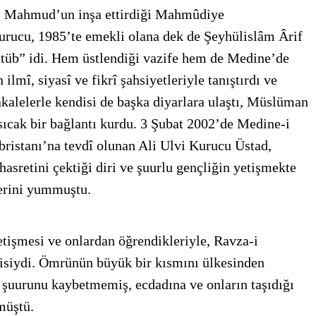
ci Mahmud’un inşa ettirdiği Mahmûdiye
rucu, 1985’te emekli olana dek de Şeyhülislâm Ârif
tüb” idi. Hem üstlendiği vazife hem de Medine’de
lmî, siyasî ve fikrî şahsiyetleriyle tanıştırdı ve
akalelerle kendisi de başka diyarlara ulaştı, Müslüman
 sıcak bir bağlantı kurdu. 3 Şubat 2002’de Medine-i
ristanı’na tevdî olunan Ali Ulvi Kurucu Üstad,
hasretini çektiği diri ve şuurlu gençliğin yetişmekte
erini yummuştu.
etişmesi ve onlardan öğrendikleriyle, Ravza-i
isiydi. Ömrünün büyük bir kısmını ülkesinden
 şuurunu kaybetmemiş, ecdadına ve onların taşıdığı
müştü.