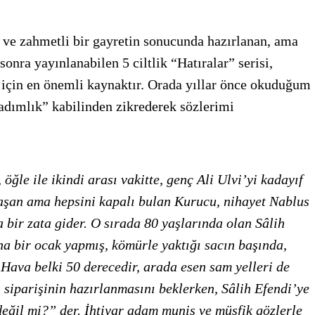
 ve zahmetli bir gayretin sonucunda hazırlanan, ama
onra yayınlanabilen 5 ciltlik “Hatıralar” serisi,
çin en önemli kaynaktır. Orada yıllar önce okuduğum
tadımlık” kabilinden zikrederek sözlerimi
ğle ile ikindi arası vakitte, genç Ali Ulvi’yi kadayıf
aşan ama hepsini kapalı bulan Kurucu, nihayet Nablus
 bir zata gider. O sırada 80 yaşlarında olan Sâlih
na bir ocak yapmış, kömürle yaktığı sacın başında,
 Hava belki 50 derecedir, arada esen sam yelleri de
i siparişinin hazırlanmasını beklerken, Sâlih Efendi’ye
eğil mi?” der. İhtiyar adam munis ve müşfik gözlerle