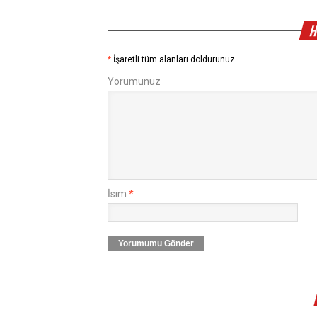
H
*
İşaretli tüm alanları doldurunuz.
Yorumunuz
İsim
*
Yorumumu Gönder