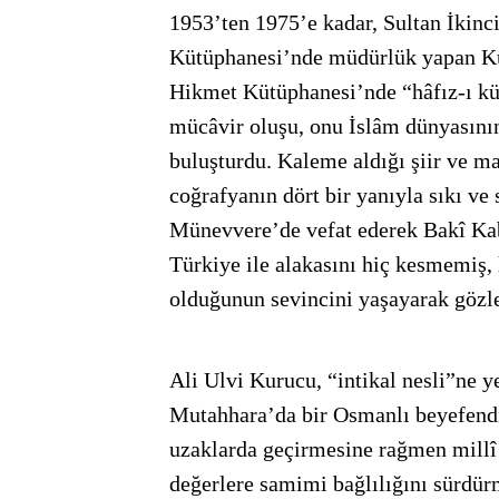
1953’ten 1975’e kadar, Sultan İkin
Kütüphanesi’nde müdürlük yapan Ku
Hikmet Kütüphanesi’nde “hâfız-ı kü
mücâvir oluşu, onu İslâm dünyasının i
buluşturdu. Kaleme aldığı şiir ve m
coğrafyanın dört bir yanıyla sıkı ve
Münevvere’de vefat ederek Bakî Kab
Türkiye ile alakasını hiç kesmemiş, 
olduğunun sevincini yaşayarak gözl
Ali Ulvi Kurucu, “intikal nesli”ne y
Mutahhara’da bir Osmanlı beyefend
uzaklarda geçirmesine rağmen millî
değerlere samimi bağlılığını sürdür