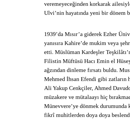
veremeyeceğinden korkarak ailesiyl
Ulvi’nin hayatında yeni bir dönem b
1939’da Mısır’a giderek Ezher Üniv
yanısıra Kahire’de mukim veya şehre
etti. Müslüman Kardeşler Teşkilâtı’n
Filistin Müftüsü Hacı Emin el Hüse
ağzından dinleme fırsatı buldu. Mu
Mehmed İhsan Efendi gibi zatların h
Ali Yakup Cenkçiler, Ahmed Davudoğ
müzakere ve mütalaayı hiç bırakmadı
Münevvere’ye dönmek durumunda kal
fikrî muhitlerden doya doya beslend