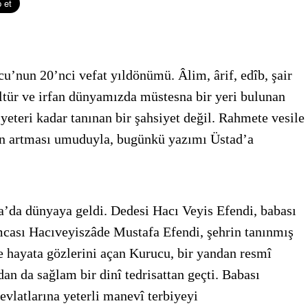
u’nun 20’nci vefat yıldönümü. Âlim, ârif, edîb, şair
ültür ve irfan dünyamızda müstesna bir yeri bulunan
teri kadar tanınan bir şahsiyet değil. Rahmete vesile
nın artması umuduyla, bugünkü yazımı Üstad’a
’da dünyaya geldi. Dedesi Hacı Veyis Efendi, babası
cası Hacıveyiszâde Mustafa Efendi, şehrin tanınmış
de hayata gözlerini açan Kurucu, bir yandan resmî
n da sağlam bir dinî tedrisattan geçti. Babası
evlatlarına yeterli manevî terbiyeyi