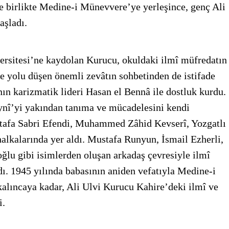
e birlikte Medine-i Münevvere’ye yerleşince, genç Ali
aşladı.
ersitesi’ne kaydolan Kurucu, okuldaki ilmî müfredatın
 yolu düşen önemli zevâtın sohbetinden de istifade
ın karizmatik lideri Hasan el Bennâ ile dostluk kurdu.
ynî’yi yakından tanıma ve mücadelesini kendi
stafa Sabri Efendi, Muhammed Zâhid Kevserî, Yozgatlı
alkalarında yer aldı. Mustafa Runyun, İsmail Ezherli,
lu gibi isimlerden oluşan arkadaş çevresiyle ilmî
. 1945 yılında babasının aniden vefatıyla Medine-i
ıncaya kadar, Ali Ulvi Kurucu Kahire’deki ilmî ve
i.