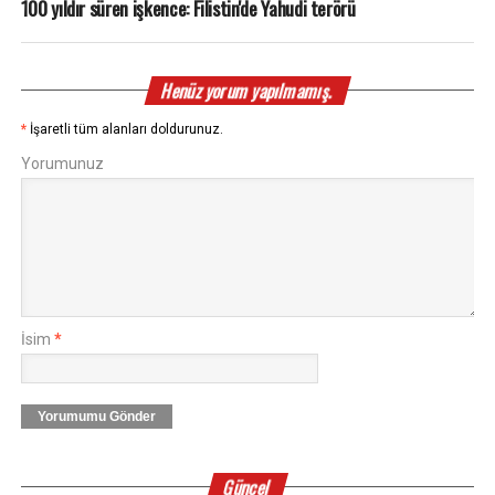
100 yıldır süren işkence: Filistin'de Yahudi terörü
Henüz yorum yapılmamış.
*
İşaretli tüm alanları doldurunuz.
Yorumunuz
İsim
*
Yorumumu Gönder
Güncel