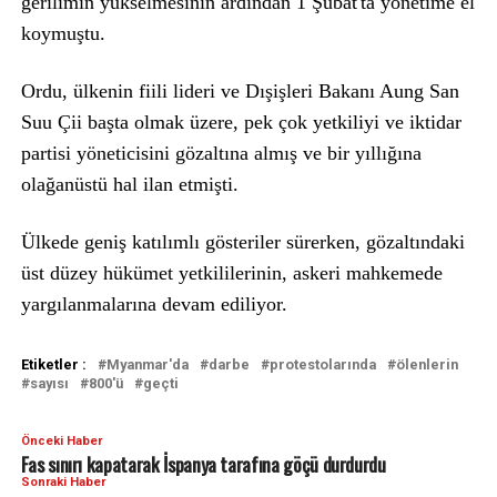
gerilimin yükselmesinin ardından 1 Şubat'ta yönetime el
koymuştu.
Ordu, ülkenin fiili lideri ve Dışişleri Bakanı Aung San
Suu Çii başta olmak üzere, pek çok yetkiliyi ve iktidar
partisi yöneticisini gözaltına almış ve bir yıllığına
olağanüstü hal ilan etmişti.
Ülkede geniş katılımlı gösteriler sürerken, gözaltındaki
üst düzey hükümet yetkililerinin, askeri mahkemede
yargılanmalarına devam ediliyor.
Etiketler :
Myanmar'da
darbe
protestolarında
ölenlerin
sayısı
800'ü
geçti
Önceki Haber
Fas sınırı kapatarak İspanya tarafına göçü durdurdu
Sonraki Haber