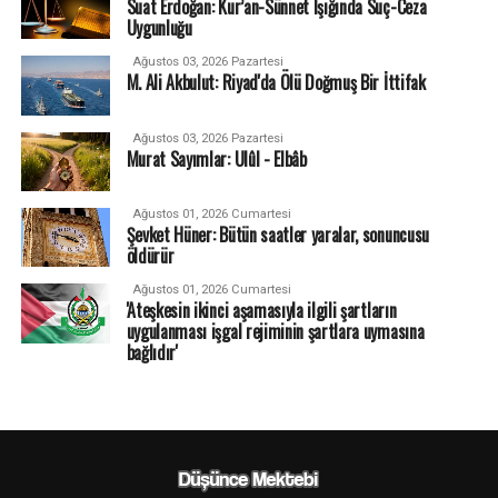
Suat Erdoğan: Kur’an-Sünnet Işığında Suç-Ceza
Uygunluğu
Ağustos 03, 2026 Pazartesi
M. Ali Akbulut: Riyad'da Ölü Doğmuş Bir İttifak
Ağustos 03, 2026 Pazartesi
Murat Sayımlar: Ulûl - Elbâb
Ağustos 01, 2026 Cumartesi
Şevket Hüner: Bütün saatler yaralar, sonuncusu
öldürür
Ağustos 01, 2026 Cumartesi
'Ateşkesin ikinci aşamasıyla ilgili şartların
uygulanması işgal rejiminin şartlara uymasına
bağlıdır'