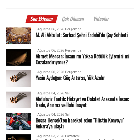
Son Eklenen
Çok Okunan
Videolar
Ağustos 06, 2026 Perşembe
M. Ali Akbulut: Serhad Şehri Erdebil'de Çay Sohbeti
Ağustos 06, 2026 Perşembe
Ahmet Mercan: İnsanı mı Yoksa Kötülük Eylemini mi
Cezalandırıyoruz?
Ağustos 06, 2026 Perşembe
Yasin Aydoğan: Güç Artarsa, Yük Azalır
Ağustos 04, 2026 Salı
Abdulaziz Tantik: Hidayet ve Dalalet Arasında İnsan:
İrade, Arınma ve İlahi İnayet
Ağustos 04, 2026 Salı
Bosna Hersek'ten hareket eden "Filistin Konvoyu"
Ankara'ya ulaştı
Ağustos 03, 2026 Pazartesi