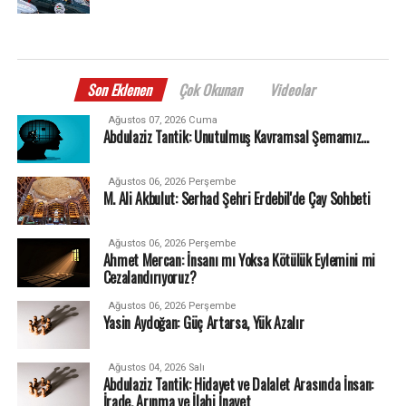
Son Eklenen
Çok Okunan
Videolar
Ağustos 07, 2026 Cuma
Abdulaziz Tantik: Unutulmuş Kavramsal Şemamız…
Ağustos 06, 2026 Perşembe
M. Ali Akbulut: Serhad Şehri Erdebil'de Çay Sohbeti
Ağustos 06, 2026 Perşembe
Ahmet Mercan: İnsanı mı Yoksa Kötülük Eylemini mi
Cezalandırıyoruz?
Ağustos 06, 2026 Perşembe
Yasin Aydoğan: Güç Artarsa, Yük Azalır
Ağustos 04, 2026 Salı
Abdulaziz Tantik: Hidayet ve Dalalet Arasında İnsan:
İrade, Arınma ve İlahi İnayet