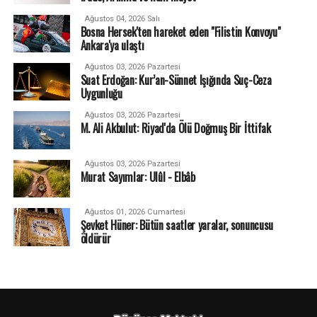
Ağustos 04, 2026 Salı
Bosna Hersek'ten hareket eden "Filistin Konvoyu"
Ankara'ya ulaştı
Ağustos 03, 2026 Pazartesi
Suat Erdoğan: Kur’an-Sünnet Işığında Suç-Ceza
Uygunluğu
Ağustos 03, 2026 Pazartesi
M. Ali Akbulut: Riyad'da Ölü Doğmuş Bir İttifak
Ağustos 03, 2026 Pazartesi
Murat Sayımlar: Ulûl - Elbâb
Ağustos 01, 2026 Cumartesi
Şevket Hüner: Bütün saatler yaralar, sonuncusu
öldürür