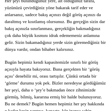
Her şeyi bulunduğunuz yere, ait olduğunuz tarafa,
yüzünüzü çevirdiğiniz yöne bakarak tarif eder ve
anlarsanız, sadece bakış açınızı değil görüş açınızı da
daraltmış ve kısıtlamış olursunuz. Bu gerçeğin sizin dar
bakış açınızla sınırlanması, gerçekliğin bakmadığınız
çok daha büyük kısmını idrak edememeniz anlamına
gelir. Sizin bakamadığınız yerde sizin göremediğiniz bir
dünya vardır, ondan bihaber kalırsınız.
Bugün hepimiz kendi kapasitemizle sınırlı bir görüş
açısıyla hayata bakıyoruz. Buna gerçekten bir ‘görüş
açısı’ denebilir mi, orası tartışılır. Çünkü ortada bir
‘görme’ durumu yok pek. Bizler neredeyse gördüğümüz
her şeyi, daha o ‘şey’e bakmadan önce zihnimizde
görmüş, bilmiş, kararına ermiş bir halde bulunuyoruz.
Bu ne demek? Bugün hemen hepimiz her şey hakkında
o kadar kesin yargıya, kanaate, kör inanca sahip