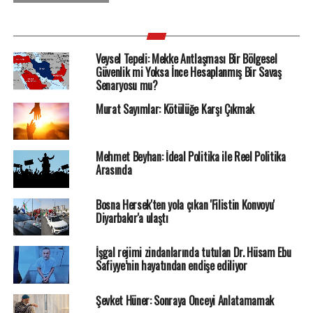
Veysel Tepeli: Mekke Antlaşması Bir Bölgesel
Güvenlik mi Yoksa İnce Hesaplanmış Bir Savaş
Senaryosu mu?
Murat Sayımlar: Kötülüğe Karşı Çıkmak
Mehmet Beyhan: İdeal Politika ile Reel Politika
Arasında
Bosna Hersek'ten yola çıkan 'Filistin Konvoyu'
Diyarbakır'a ulaştı
İşgal rejimi zindanlarında tutulan Dr. Hüsam Ebu
Safiyye’nin hayatından endişe ediliyor
Şevket Hüner: Sonraya Önceyi Anlatamamak