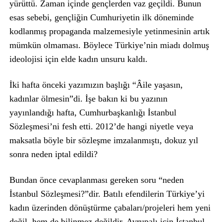
yürüttü. Zaman içinde gençlerden vaz geçildi. Bunun
esas sebebi, gençliğin Cumhuriyetin ilk döneminde
kodlanmış propaganda malzemesiyle yetinmesinin artık
mümkün olmaması. Böylece Türkiye’nin miadı dolmuş
ideolojisi için elde kadın unsuru kaldı.
İki hafta önceki yazımızın başlığı “Âile yaşasın,
kadınlar ölmesin”di. İşe bakın ki bu yazının
yayınlandığı hafta, Cumhurbaşkanlığı İstanbul
Sözleşmesi’ni fesh etti. 2012’de hangi niyetle veya
maksatla böyle bir sözleşme imzalanmıştı, dokuz yıl
sonra neden iptal edildi?
Bundan önce cevaplanması gereken soru “neden
İstanbul Sözleşmesi?”dir. Batılı efendilerin Türkiye’yi
kadın üzerinden dönüştürme çabaları/projeleri hem yeni
değil, hem de bilinmez değildir. Avrupalı için İstanbul